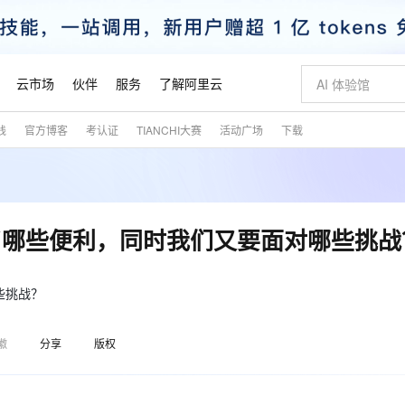
云市场
伙伴
服务
了解阿里云
践
官方博客
考认证
TIANCHI大赛
活动广场
下载
AI 特惠
数据与 API
成为产品伙伴
企业增值服务
最佳实践
价格计算器
AI 场景体
基础软件
产品伙伴合
阿里云认证
市场活动
配置报价
大模型
自助选配和估算价格
新方式
睿译宝，AI翻译排版一步到位
智启 AI 普惠权益
产品生态集成认证中心
企业支持计划
云上春晚
域名与网站
千问官方 MaaS 平台，为开发者和 Agent 而生，新用户赠送 1 亿 + tokens 额度
Qwen Aud
AI Coding
阿里云Maa
2026 阿里云
云服务器 E
为企业打
数据集
Windows
大模型认证
模型
NEW
NEW
交付可用成果
值低价云产品抢先购
上传文档即自动完成翻译和格式还原
至高享 1亿+免费 tokens，加速 Al 应用落地
提供智能易用的域名与建站服务
智能编程，一键
安全可靠、
产品生态伙伴
专家技术服务
云上奥运之旅
弹性计算合作
阿里云中企出
手机三要素
宝塔 Linux
全部认证
了哪些便利，同时我们又要面对哪些挑战
价格优势
有专属领域专家
GLM-5.2：长任务时代开源旗舰模型
阿里云 OPC 创新助力计划
千问大模型
即刻拥有 DeepS
AI 电商营销
对象存储 O
大模型
产品生态伙伴工作台
企业增值服务台
云栖战略参考
云存储合作计
云栖大会
身份实名认证
CentOS
训练营
推动算力普惠，释放技术红利
最高返9万
多领域专家智能体,一键组建 AI 虚拟交付团队
快速构建应用程序和网站，即刻迈出上云第一步
至高百万元 Token 补贴，加速一人公司成长
多元化、高性能、安全可靠的大模型服务
真正可用的 1M 上下文,一次完成代码全链路开发
轻松解锁专属 Dee
从图文生成到
云上的中国
数据库合作计
活动全景
短信
Docker
些挑战？
图片和
站式影视创作平台
Hermes Agent，打造自进化智能体
Token Plan 模型订阅计划
数字证书管理服务（原SSL证书）
5 分钟轻松部署
AI 广告创作
无影云电脑
企业成长
NEW
信息公告
看见新力量
云网络合作计
OCR 文字识别
JAVA
证享300元代金券
可视化编排打通从文字构思到成片全链路闭环
全托管，含MySQL、PostgreSQL、SQL Server、MariaDB多引擎
自主进化，持久记忆，越用越聪明
Qwen3.8-Max 首发尝鲜，限时加量 10 倍，夜间低至2折
实现全站HTTPS，呈现可信的WEB访问
图文、视频一
随时随地安
魔搭 Mode
Kimi-K3
HappyHors
徽
分享
版权
NEW
loud
服务实践
官网公告
金融模力时刻
Salesforce O
版
发票查验
全能环境
Claude Code + GStack 打造工程团队
千问办公，限时限量积分加倍
Qoder
低代码高效构
AI 建站
短信服务
型
NEW
作计划
Kimi 最新旗舰模型，长程编程与推理利器
让文字生成流
计划
创新中心
魔搭 ModelSc
健康状态
理服务
让AI从“聊天伙伴”进化为能干活的“数字员工”
安装技能 GStack，拥有专属 AI 工程团队
你的AI工作搭子，覆盖日常办公高频场景
面向真实软件的智能体编程平台
0 代码专业建
客户案例
天气预报查询
操作系统
态合作计划