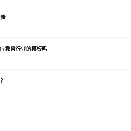
AI 应用
10分钟微调：让0.6B模型媲美235B模
多模态数据信
个表
型
依托云原生高可用架构,实现Dify私有化部署
用1%尺寸在特定领域达到大模型90%以上效果
一个 AI 助手
超强辅助，Bol
即刻拥有 DeepSeek-R1 满血版
在企业官网、通讯软件中为客户提供 AI 客服
多种方案随心选，轻松解锁专属 DeepSeek
线医疗教育行业的模板吗
具？