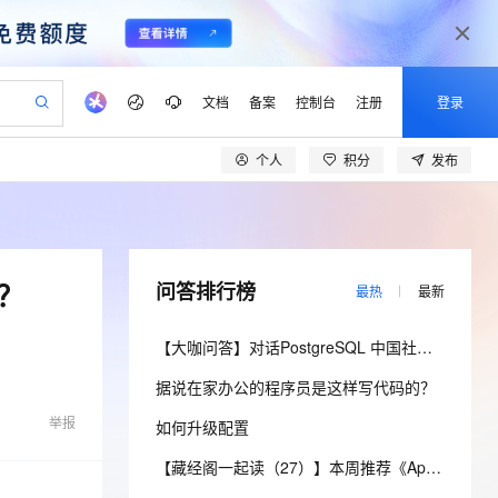
文档
备案
控制台
注册
登录
个人
积分
发布
验
作计划
器
AI 活动
专业服务
服务伙伴合作计划
开发者社区
加入我们
产品动态
服务平台百炼
阿里云 OPC 创新助力计划
一站式生成采购清单，支持单品或批量购买
io：打造专属 AI 语音助手
S产品伙伴计划（繁花）
峰会
CS
造的大模型服务与应用开发平台
一句话生成原生可编辑精美 PPT 文稿
AI 生产力先锋
Al MaaS 服务伙伴赋能合作
域名
博文
Careers
至高可申请百万元
Qwen3.8-Max 模型上线
开启高性价比 AI 编程新体验
弹性可伸缩的云计算服务
Qwen-Audio-3.0-Realtime 端到端实时语音角色扮演
输入一句话想法, 轻松生成专业的 PPT
先锋实践拓展 AI 生产力的边界
Token 补贴，五大权
计划
海大会
伙伴信用分合作计划
商标
问答
社会招聘
？
问答排行榜
最热
最新
益加速 OPC 成功
eek-V4-Pro
SS
一键部署幻兽帕鲁游戏服务器
飞天发布时刻
HOT
Open Search 向量检索版支
划
备案
电子书
校园招聘
pSeek-V4-Pro
视频创作，一键激活电商全链路生产力
稳定、安全、高性价比、高性能的云存储服务
一键购买专属联机服务器，轻松开启游戏
所见，即是所愿
持视频检索 Pipeline 功能
更多支持
【大咖问答】对话PostgreSQL 中国社区发起人之一，阿里云数据库高级专家 德哥
划
公司注册
镜像站
视频生成
语音识别与合成
专属 QwenPaw
漫剧工坊：一站式动画创作平台
AI 实训营
HOT
应用身份服务 (IDaaS)
据说在家办公的程序员是这样写代码的？
合作伙伴培训与认证
划
上云迁移
站生成，高效打造优质广告素材
全接入的云上超级电脑
从聊天伙伴进化为能主动干活的本地数字员工
快速生产连贯的高质量长漫剧
从基础到进阶，Agent 创客手把手教你
OpenClaw 管理能力上线
lScope
我要反馈
e-1.1-T2V
Qwen3-TTS-Flash
举报
如何升级配置
查询合作伙伴
n Alibaba Cloud ISV 合作
代维服务
建企业门户网站
10 分钟搭建微信、支付宝小程序
MaxCompute MaxFrame 提
畅细腻的高质量视频
离线语音合成大模型，多语言方言自适应，低延迟高稳定
创新加速
ope
登录合作伙伴管理后台
【藏经阁一起读（27）】本周推荐《Apache Flink案例集（2022版）》，你有哪些心得？
我要建议
站，无忧落地极速上线
以可视化方式快速构建移动和 PC 门户网站
国内短信简单易用，安全可靠，秒级触达，全球覆盖200+国家和地区。
高效部署网站，快速应用到小程序
供自动弹性内存功能