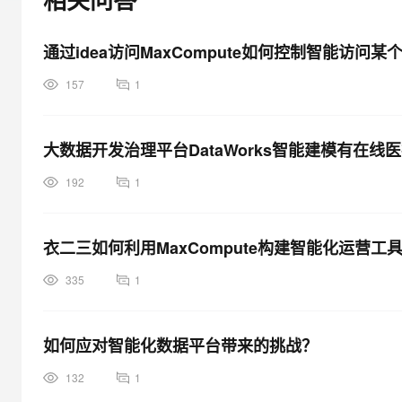
大模型解决方案
迁移与运维管理
快速部署 Dify，高效搭建 
通过idea访问MaxCompute如何控制智能访问某
专有云
157
1
10 分钟在聊天系统中增加
大数据开发治理平台DataWorks智能建模有在
192
1
衣二三如何利用MaxCompute构建智能化运营工
335
1
如何应对智能化数据平台带来的挑战？
132
1