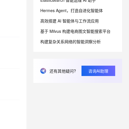
Elasticsearch 智能运维 AI 助手
Hermes Agent，打造自进化智能体
息提取
与 AI 智能体进行实时音视频通话
高效搭建 AI 智能体与工作流应用
从文本、图片、视频中提取结构化的属性信息
构建支持视频理解的 AI 音视频实时通话应用
基于 Milvus 构建电商图文智能搜索平台
t.diy 一步搞定创意建站
构建大模型应用的安全防护体系
通过自然语言交互简化开发流程,全栈开发支持
通过阿里云安全产品对 AI 应用进行安全防护
构建复杂关系网络的智能洞察分析
还有其他疑问?
咨询AI助理