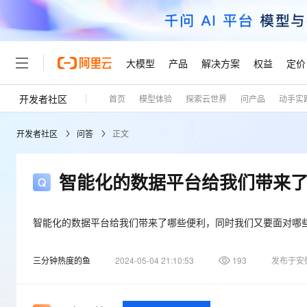
大模型
产品
解决方案
权益
定价
开发者社区
首页
模型体验
探索云世界
问产品
动手实
大模型
产品
解决方案
权益
定价
云市场
伙伴
服务
了解阿里云
精选产品
精选解决方案
普惠上云
产品定价
精选商城
成为销售伙伴
售前咨询
为什么选择阿里云
千问AI平台
开发者社区
问答
正文
了解云产品的定价详情
大模型服务平台百炼
千问办公，解锁你的工作
普惠上云 官方力荐
分销伙伴
在线服务
网站建设
什么是云计算
大
大模型服务与应用平台
企业级Agent产品，直接
云服务器38元/年起，超
咨询伙伴
多端小程序
技术领先
智能化的数据平台给我们带来
云上成本管理
售后服务
轻量应用服务器
Agency Agents：拥
官方推荐返现计划
大模型
精选产品
精选解决方案
Salesforce 国际版订阅
稳定可靠
管理和优化成本
推荐新用户得奖励，单订单
销售伙伴合作计划
自助服务
友盟天域
安全合规
人工智能与机器学习
AI
智能化的数据平台给我们带来了哪些便利，同时我们又要面对哪
文本生成
云数据库 RDS
HappyHorse 打造一
云工开物
无影生态合作计划
在线服务
观测云
分析师报告
高校专属算力普惠，学生认
计算
互联网应用开发
Qwen3.8-Max
三分钟热度的鱼
2024-05-04 21:10:53
193
发布于安
HOT
Salesforce On Alibaba C
工单服务
Tuya 物联网平台阿里云
研究报告与白皮书
人工智能平台 PAI
快速拥有专属 OpenClaw
大模
Consulting Partner 合
大数据
容器
智能体时代全能旗舰模型
免费试用
短信专区
一站式AI开发、训练和推
蓝凌 OA
AI 大模型销售与服务生
现代化应用