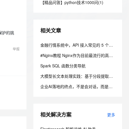
安全
【精品问答】python技术1000问(1)
我要投诉
e-1.1-I2V
Cosyvoice-V3-Flash
PolarDB
上云场景组合购
Milvus 弹性伸缩功能新增节
伴
漫剧创作，剧本、分镜、视频高效生成
100%兼容MySQL、PostgreSQL，兼容Oracle，支持集中和分布式
覆盖90%+业务场景，专享组合折扣价
点支持范围
畅自然，细节丰富
高表现力语音合成大模型，语音克隆听感自然
VPN
ernetes 版 ACK
云聚AI 严选权益
AI 原生数据库服务发布
SSL 证书
2V
Fun-ASR
，一键激活高效办公新体验
理容器应用的 K8s 服务
精选AI产品，从模型到应用全链提效
Agent 数据网关
相关文章
文戏情感细腻自然，动作戏激烈拳拳到肉，实现更强表演能力
支持中英文自由切换，具备更强的噪声鲁棒性
保护的挑
堡垒机
AI 用量加速计划
云原生数据库 PolarDB
防火墙
金融行情系统中，API 接入常见的 5 个工程问题
、识别商机，让客服更高效、服务更出色。
新老同享，达量后返
Agentic Database 发布
举报
主机安全
应用
#Nginx教程 Nginx作为目前最流行的高性能Web服务器和反向代理服务器，凭借其高并发、低内存消耗的特点，被广泛应用于各类生产环境。本文将从零开始，带你快速掌握Nginx的核心配置与实战技巧。
Spark SQL 函数分类导航
千问办公
NEW
AI 应用及服务市场
的智能体编程平台
一站式AI生产力平台
大模型长文本处理实践：基于分段提取与结果合并生成结构化摘要
AI 应用
伶鹊
企业AI落地的终点，不是会对话，而是把一个流程真正跑通
企业级人与Agent协作平台，接入和调度多个数字员工
智能客服平台，对话机器人、对话分析、智能外呼
大模型
大模型服务平台百炼 - 全妙
自然语言处理
应用创作平台
多模态内容创作工具，已接入 DeepSeek
相关解决方案
数据标注
更多
机器学习