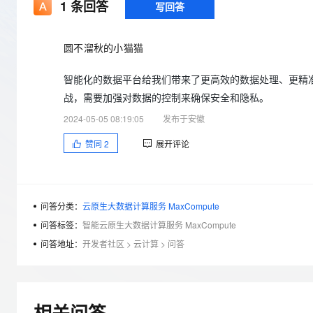
存储
天池大赛
1
条回答
写回答
Qwen3.7-Plus
云解析DNS
解决方案免费试用 新老
电子合同
最高领取价值200元试用
能看、能想、能动手的多模
安全
网络与CDN
AI 算法大赛
畅捷通
圆不溜秋的小猫猫
大数据开发治理平台 Data
AI 产品 免费试用
网络
安全
云开发大赛
Qwen3-VL-Plus
Tableau 订阅
1亿+ 大模型 tokens 和 
智能化的数据平台给我们带来了更高效的数据处理、更精
可观测
入门学习赛
中间件
AI空中课堂在线直播课
云防火墙
140+云产品 免费试用
战，需要加强对数据的控制来确保安全和隐私。
上云与迁云
云原生的云上边界网络安全
产品新客免费试用，最长1
数据库
2024-05-05 08:19:05
发布于安徽
生态解决方案
大模型服务
企业出海
大模型ACA认证体验
大数据计算
赞同
2
展开评论
助力企业全员 AI 认知与能
行业生态解决方案
千问AI平台-Token Plan
政企业务
媒体服务
开发者生态解决方案
企业服务与云通信
问答分类：
云原生大数据计算服务 MaxCompute
千问AI平台-模型体验
AI 开发和 AI 应用解决
在线体验全尺寸、多种模态
问答标签：
智能云原生大数据计算服务 MaxCompute
域名与网站
问答地址：
开发者社区
>
云计算
>
问答
Happy 系列大模型
终端用户计算
Serverless
相关问答
开发工具