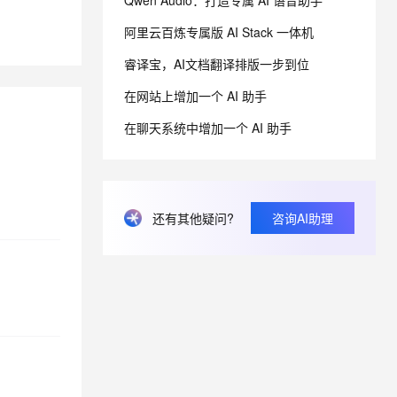
Qwen Audio：打造专属 AI 语音助手
阿里云百炼专属版 AI Stack 一体机
息提取
与 AI 智能体进行实时音视频通话
睿译宝，AI文档翻译排版一步到位
从文本、图片、视频中提取结构化的属性信息
构建支持视频理解的 AI 音视频实时通话应用
在网站上增加一个 AI 助手
t.diy 一步搞定创意建站
构建大模型应用的安全防护体系
通过自然语言交互简化开发流程,全栈开发支持
通过阿里云安全产品对 AI 应用进行安全防护
在聊天系统中增加一个 AI 助手
还有其他疑问?
咨询AI助理