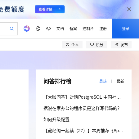
文档
备案
控制台
注册
登录
个人
积分
发布
验
作计划
器
AI 活动
专业服务
服务伙伴合作计划
开发者社区
加入我们
产品动态
服务平台百炼
阿里云 OPC 创新助力计划
一站式生成采购清单，支持单品或批量购买
可编辑精美 PPT 文稿
S产品伙伴计划（繁花）
峰会
CS
造的大模型服务与应用开发平台
Agency Agents：拥有专属领域专家
AI 生产力先锋
Al MaaS 服务伙伴赋能合作
域名
博文
Careers
至高可申请百万元
Qwen3.8-Max 模型上线
 轻松生成专业的 PPT
开启高性价比 AI 编程新体验
弹性可伸缩的云计算服务
先锋实践拓展 AI 生产力的边界
多领域专家智能体,一键组建 AI 虚拟交付团队
Token 补贴，五大权
计划
海大会
伙伴信用分合作计划
商标
问答
社会招聘
问答排行榜
最热
最新
益加速 OPC 成功
帕鲁游戏服务器
SS
HappyHorse 打造一站式影视创作平台
飞天发布时刻
HOT
Open Search 向量检索版支
划
备案
电子书
校园招聘
联机服务器，轻松开启游戏
视频创作，一键激活电商全链路生产力
稳定、安全、高性价比、高性能的云存储服务
所见，即是所愿
持视频检索 Pipeline 功能
可视化编排打通从文字构思到成片全链路闭环
更多支持
【大咖问答】对话PostgreSQL 中国社区发起人之一，阿里云数据库高级专家 德哥
划
公司注册
镜像站
视频生成
语音识别与合成
 智能体与工作流应用
漫剧工坊：一站式动画创作平台
AI 实训营
应用身份服务 (IDaaS)
据说在家办公的程序员是这样写代码的？
合作伙伴培训与认证
划
上云迁移
站生成，高效打造优质广告素材
全接入的云上超级电脑
通过阿里云百炼高效搭建AI应用,助力高效开发
快速生产连贯的高质量长漫剧
从基础到进阶，Agent 创客手把手教你
OpenClaw 管理能力上线
lScope
我要反馈
e-1.1-T2V
Qwen3-TTS-Flash
如何升级配置
查询合作伙伴
n Alibaba Cloud ISV 合作
代维服务
建企业门户网站
10 分钟搭建微信、支付宝小程序
MaxCompute MaxFrame 提
畅细腻的高质量视频
离线语音合成大模型，多语言方言自适应，低延迟高稳定
创新加速
ope
登录合作伙伴管理后台
【藏经阁一起读（27）】本周推荐《Apache Flink案例集（2022版）》，你有哪些心得？
我要建议
站，无忧落地极速上线
以可视化方式快速构建移动和 PC 门户网站
国内短信简单易用，安全可靠，秒级触达，全球覆盖200+国家和地区。
高效部署网站，快速应用到小程序
供自动弹性内存功能