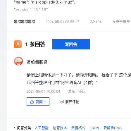
存储
天池大赛
"name": "nls-cpp-sdk3.x-linux",
Qwen3.7-Plus
云解析DNS
解决方案免费试用 新老
电子合同
"version": "3.1.16"
最高领取价值200元试用
能看、能想、能动手的多模
安全
网络与CDN
AI 算法大赛
畅捷通
}
嘟嘟嘟嘟嘟嘟
2024-05-01 08:55:17
194
发布于重庆
大数据开发治理平台 Data
AI 产品 免费试用
网络
安全
云开发大赛
},
Qwen3-VL-Plus
Tableau 订阅
1亿+ 大模型 tokens 和 
"header": {
可观测
入门学习赛
中间件
AI空中课堂在线直播课
"appkey": "
*
",
云防火墙
140+云产品 免费试用
1
条回答
写回答
上云与迁云
云原生的云上边界网络安全
产品新客免费试用，最长1
"message_id": "1000dd3279bc483b9e54fdc2c64b46aa",
数据库
生态解决方案
"name": "StartSynthesis",
大模型服务
企业出海
大模型ACA认证体验
大数据计算
番茄酱脑袋
"namespace": "SpeechSynthesizer",
助力企业全员 AI 认知与能
行业生态解决方案
千问AI平台-Token Plan
政企业务
"task_id": "5208d932b99f4a59a2d368263c902ecd"
媒体服务
请闭上眼睛休息一下好了，请睁开眼睛。 我看了下 这个
开发者生态解决方案
},
此回答整理自钉群“阿里语音AI【4群】”
企业服务与云通信
"payload": {
千问AI平台-模型体验
AI 开发和 AI 应用解决
2024-05-01 10:00:04
发布于重庆
"format": "pcm",
在线体验全尺寸、多种模态
域名与网站
"sample_rate": 8000,
赞同
3
展开评论
Happy 系列大模型
终端用户计算
"speech_rate": -200,
"text": "请闭上眼睛休息一下好了，请睁开眼睛。",
Serverless
"voice": "aixia",
问答分类：
人工智能
语音技术
数据格式
JSON
云解析DNS
开发工具