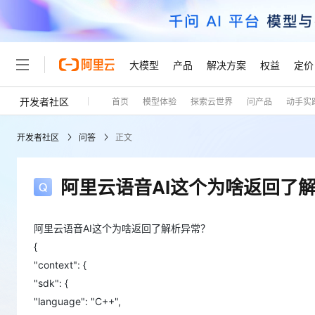
大模型
产品
解决方案
权益
定价
开发者社区
首页
模型体验
探索云世界
问产品
动手实
大模型
产品
解决方案
权益
定价
云市场
伙伴
服务
了解阿里云
精选产品
精选解决方案
普惠上云
产品定价
精选商城
成为销售伙伴
售前咨询
为什么选择阿里云
千问AI平台
开发者社区
问答
正文
了解云产品的定价详情
大模型服务平台百炼
睿译宝，AI翻译排版一
普惠上云 官方力荐
分销伙伴
在线服务
网站建设
什么是云计算
大
大模型服务与应用平台
上传文档即自动完成翻译和
云服务器38元/年起，超
咨询伙伴
多端小程序
技术领先
阿里云语音AI这个为啥返回了
云上成本管理
售后服务
轻量应用服务器
GLM-5.2：长任务时代
官方推荐返现计划
大模型
精选产品
精选解决方案
Salesforce 国际版订阅
稳定可靠
管理和优化成本
推荐新用户得奖励，单订单
销售伙伴合作计划
自助服务
友盟天域
安全合规
人工智能与机器学习
AI
阿里云语音AI这个为啥返回了解析异常？
文本生成
云数据库 RDS
Hermes Agent，打造
云工开物
无影生态合作计划
在线服务
{
观测云
分析师报告
自主进化，持久记忆，越用
高校专属算力普惠，学生认
计算
互联网应用开发
"context": {
Qwen3.8-Max
HOT
Salesforce On Alibaba C
工单服务
Tuya 物联网平台阿里云
研究报告与白皮书
人工智能平台 PAI
快速拥有专属 OpenClaw
大模
"sdk": {
Consulting Partner 合
大数据
容器
智能体时代全能旗舰模型
免费试用
短信专区
一站式AI开发、训练和推
"language": "C++",
蓝凌 OA
AI 大模型销售与服务生
现代化应用