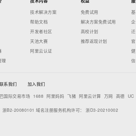
价
技术内容
权益
服
技术解决方案
免费试用
基
帮助文档
解决方案免费试用
企
开发者社区
高校计划
迁
天池大赛
推荐返现计划
官
器
阿里云认证
健
管理
信
联系我们
加入我们
巴国际交易市场
1688
阿里妈妈
飞猪
阿里云计算
万网
高德
UC
：
浙B2-20080101
域名注册服务机构许可：
浙D3-20210002