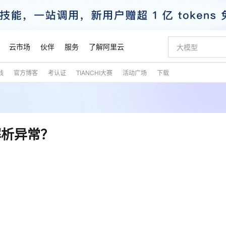
云市场
伙伴
服务
了解阿里云
践
官方博客
考认证
TIANCHI大赛
活动广场
下载
AI 特惠
数据与 API
成为产品伙伴
企业增值服务
最佳实践
价格计算器
AI 场景体
基础软件
产品伙伴合
阿里云认证
市场活动
配置报价
大模型
自助选配和估算价格
步到位
智启 AI 普惠权益
产品生态集成认证中心
企业支持计划
云上春晚
域名与网站
Qwen Audio：打造专属 AI 语音助手
千问官方 MaaS 平台，为开发者和 Agent 而生，新用户赠送 1 亿 + tokens 额度
一句话生成原生
AI Coding
阿里云Maa
2026 阿里云
云服务器 E
为企业打
数据集
Windows
大模型认证
模型
NEW
NEW
格式还原
值低价云产品抢先购
至高享 1亿+免费 tokens，加速 Al 应用落地
提供智能易用的域名与建站服务
Qwen-Audio-3.0-Realtime 端到端实时语音角色扮演
输入一句话想法,
智能编程，一键
安全可靠、
产品生态伙伴
专家技术服务
云上奥运之旅
弹性计算合作
阿里云中企出
手机三要素
宝塔 Linux
全部认证
解析异常？
价格优势
开源旗舰模型
即刻拥有 DeepSeek-V4-Pro
阿里云 OPC 创新助力计划
千问大模型
一键部署幻兽
AI 电商营销
对象存储 O
大模型
产品生态伙伴工作台
企业增值服务台
云栖战略参考
云存储合作计
云栖大会
身份实名认证
CentOS
训练营
推动算力普惠，释放技术红利
最高返9万
真正可用的 1M 上下文,一次完成代码全链路开发
快速构建应用程序和网站，即刻迈出上云第一步
轻松解锁专属 DeepSeek-V4-Pro
至高百万元 Token 补贴，加速一人公司成长
多元化、高性能、安全可靠的大模型服务
一键购买专属
从图文生成到
云上的中国
数据库合作计
活动全景
短信
Docker
图片和
自进化智能体
5 分钟轻松部署专属 QwenPaw
Token Plan 模型订阅计划
数字证书管理服务（原SSL证书）
高效搭建 AI
AI 广告创作
无影云电脑
企业成长
NEW
HOT
信息公告
看见新力量
云网络合作计
OCR 文字识别
JAVA
越聪明
证享300元代金券
全托管，含MySQL、PostgreSQL、SQL Server、MariaDB多引擎
Qwen3.8-Max 首发尝鲜，限时加量 10 倍，夜间低至2折
实现全站HTTPS，呈现可信的WEB访问
从聊天伙伴进化为能主动干活的本地数字员工
图文、视频一
随时随地安
魔搭 Mode
Kimi-K3
HappyHors
NEW
loud
服务实践
官网公告
金融模力时刻
Salesforce O
版
发票查验
全能环境
Claude Code + GStack 打造工程团队
千问办公，限时限量积分加倍
Qoder
低代码高效构
AI 建站
短信服务
型
NEW
作计划
Kimi 最新旗舰模型，长程编程与推理利器
让文字生成流
计划
创新中心
魔搭 ModelSc
健康状态
理服务
让AI从“聊天伙伴”进化为能干活的“数字员工”
安装技能 GStack，拥有专属 AI 工程团队
你的AI工作搭子，覆盖日常办公高频场景
面向真实软件的智能体编程平台
0 代码专业建
客户案例
天气预报查询
操作系统
态合作计划