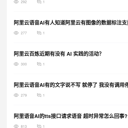
292
1
阿里云语音AI有人知道阿里云有图像的数据标注支
277
1
阿里云百炼近期有没有 AI 实践的活动？
300
1
阿里云语音AI有的文字说不写 就停了 我没有调
279
1
阿里语音AI的tts接口请求语音 超时异常怎么回事?
813
1