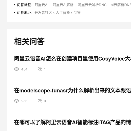
"volume": 100
大模型解决方案
问答标签：
阿里云AI
阿里云AI解析
阿里云云解析DNS
ai云解析DN
}
迁移与运维管理
问答地址：
开发者社区
>
人工智能
>
问答
}
快速部署 Dify，高效搭建 
{
专有云
"header": {
10 分钟在聊天系统中增加
"namespace": "Default",
相关问答
"name": "TaskFailed",
"status": 41020001,
阿里云语音AI怎么在创建项目里使用CosyVoice
"message_id": "1e282a8c8893449ea48335d3fda2d961",
"task_id": "5208d932b99f4a59a2d368263c902ecd",
454
1
"status_text": "TTS:TtsClientError:Request json illegal, failed 
}
在modelscope-funasr为什么解析出来的文本
}
256
0
在哪可以了解阿里云语音AI智能标注iTAG产品的