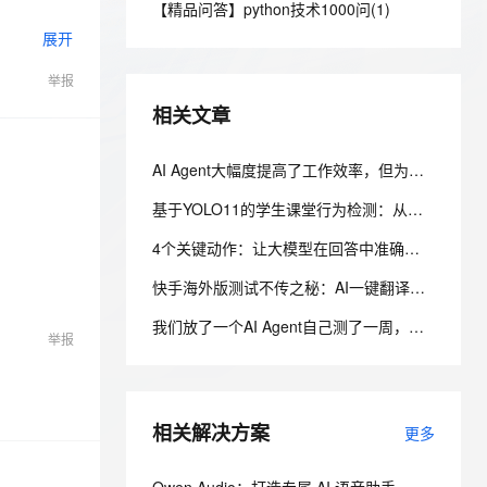
安全
【精品问答】python技术1000问(1)
我要投诉
e-1.1-I2V
Cosyvoice-V3-Flash
PolarDB
上云场景组合购
Milvus 弹性伸缩功能新增节
伴
展开
漫剧创作，剧本、分镜、视频高效生成
100%兼容MySQL、PostgreSQL，兼容Oracle，支持集中和分布式
覆盖90%+业务场景，专享组合折扣价
点支持范围
畅自然，细节丰富
高表现力语音合成大模型，语音克隆听感自然
VPN
举报
ernetes 版 ACK
云聚AI 严选权益
AI 原生数据库服务发布
SSL 证书
2V
Fun-ASR
，一键激活高效办公新体验
理容器应用的 K8s 服务
精选AI产品，从模型到应用全链提效
Agent 数据网关
相关文章
文戏情感细腻自然，动作戏激烈拳拳到肉，实现更强表演能力
支持中英文自由切换，具备更强的噪声鲁棒性
堡垒机
AI 用量加速计划
云原生数据库 PolarDB
防火墙
AI Agent大幅度提高了工作效率，但为什么没有为企业带来更直接的效益？
、识别商机，让客服更高效、服务更出色。
新老同享，达量后返
Agentic Database 发布
主机安全
应用
基于YOLO11的学生课堂行为检测：从数据标注到云上训练实践
4个关键动作：让大模型在回答中准确引用你的企业信息
千问办公
NEW
AI 应用及服务市场
的智能体编程平台
一站式AI生产力平台
快手海外版测试不传之秘：AI一键翻译验证所有语种UI截断，把LQA周期从7天干到20分钟
AI 应用
伶鹊
我们放了一个AI Agent自己测了一周，它把测试环境搞崩后，自己写了复盘报告申请了运维权限
举报
企业级人与Agent协作平台，接入和调度多个数字员工
智能客服平台，对话机器人、对话分析、智能外呼
大模型
大模型服务平台百炼 - 全妙
自然语言处理
应用创作平台
多模态内容创作工具，已接入 DeepSeek
相关解决方案
数据标注
更多
机器学习