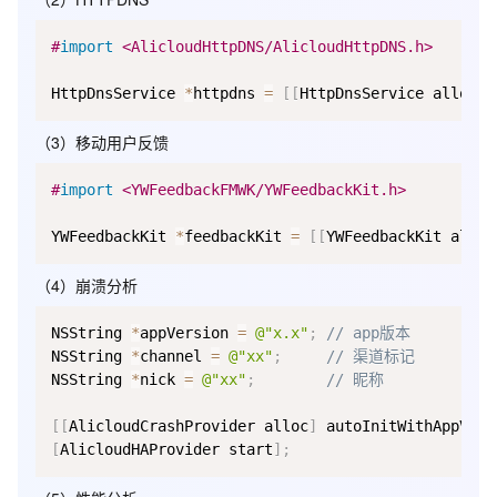
#
import
 <AlicloudHttpDNS/AlicloudHttpDNS.h>
HttpDnsService 
*
httpdns 
=
[
[
HttpDnsService alloc
]
 
（3）移动用户反馈
#
import
 <YWFeedbackFMWK/YWFeedbackKit.h>
YWFeedbackKit 
*
feedbackKit 
=
[
[
YWFeedbackKit alloc
（4）崩溃分析
NSString 
*
appVersion 
=
@"x.x"
;
// app版本
NSString 
*
channel 
=
@"xx"
;
// 渠道标记
NSString 
*
nick 
=
@"xx"
;
// 昵称
[
[
AlicloudCrashProvider alloc
]
 autoInitWithAppVers
[
AlicloudHAProvider start
]
;