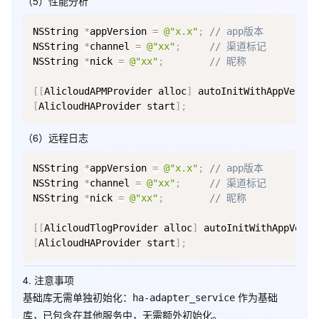
（5）性能分析
NSString 
*
appVersion 
=
@"x.x"
;
// app版本
NSString 
*
channel 
=
@"xx"
;
// 渠道标记
NSString 
*
nick 
=
@"xx"
;
// 昵称
[
[
AlicloudAPMProvider alloc
]
 autoInitWithAppVersio
[
AlicloudHAProvider start
]
;
（6）远程日志
NSString 
*
appVersion 
=
@"x.x"
;
// app版本
NSString 
*
channel 
=
@"xx"
;
// 渠道标记
NSString 
*
nick 
=
@"xx"
;
// 昵称
[
[
AlicloudTlogProvider alloc
]
 autoInitWithAppVersi
[
AlicloudHAProvider start
]
;
4. 注意事项
基础库无需单独初始化
：
作为基础
ha-adapter_service
库，已包含在其他服务中，无需额外初始化。