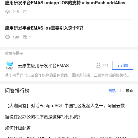
应用研发平台EMAS uniapp IOS的支持 aliyunPush.addAlias这个吗？
215
1
应用研发平台EMAS ios需要引入这个吗？
198
1
收录在圈子:
云原生应用研发平台EMAS
174
+ 订阅
基于阿里巴巴以及合作伙伴的最佳实践，围绕大前端、云原生领域的相关技术热点（小程序、Serverless、应用中间件、低代码、DevOps）展开行业探讨，与开发者一起探寻云原生时代应用研发的新范式。
问答排行榜
最热
最新
【大咖问答】对话PostgreSQL 中国社区发起人之一，阿里云数据库高级专家 德哥
据说在家办公的程序员是这样写代码的？
如何升级配置