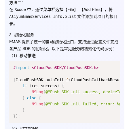
方法二
：
在 Xcode 中，通过菜单栏选择【File】-【Add Files】，将
文件添加到项目的根目
AliyunEmasServices-Info.plist
录。
3. 初始化服务
EMAS 提供了统一的自动初始化接口，支持通过配置文件完成
各产品 SDK 的初始化。以下是常见服务的初始化代码示例：
（1）移动推送
#
import
 <CloudPushSDK/CloudPushSDK.h>
[
CloudPushSDK autoInit
:
^
(
CloudPushCallbackResult 
*
if
(
res
.
success
)
{
NSLog
(
@"Push SDK init success, deviceId: %
}
else
{
NSLog
(
@"Push SDK init failed, error: %@"
,
 
}
}
]
;
（2）HTTPDNS