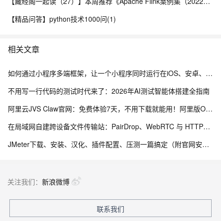
【藏经阁一起读（27）】本周推荐《Apache Flink案例集（2022版）》，你有哪些心得？
【精品问答】python技术1000问(1)
相关文章
如何通过小程序多端框架，让一个小程序同时运行在iOS、安卓、鸿蒙以及PC客户端，实现一次开发多端运行的效果
不用写一行代码的测试时代来了：2026年AI测试智能体搭建全指南
阿里云JVS Claw官网：免费体验7天，不用下载就能用！阿里版OpenClaw龙虾AI助手
在局域网自建跨设备文件传输站：PairDrop、WebRTC 与 HTTPS 部署实践
JMeter下载、安装、汉化、插件配置、压测一篇搞定（附官网安装包）
关注我们：
新浪微博
联系我们