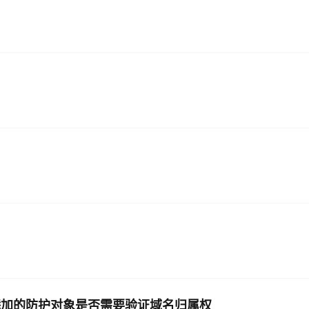
AI 应用
10分钟微调：让0.6B模型媲美235B模
多模态数据信
型
依托云原生高可用架构,实现Dify私有化部署
用1%尺寸在特定领域达到大模型90%以上效果
一个 AI 助手
超强辅助，Bol
即刻拥有 DeepSeek-R1 满血版
在企业官网、通讯软件中为客户提供 AI 客服
多种方案随心选，轻松解锁专属 DeepSeek
手动添加的防护对象是否需要验证域名归属权