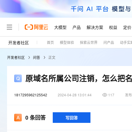
大模型
产品
解决方案
权益
定价
开发者社区
首页
模型体验
探索云世界
问产品
动手实
大模型
产品
解决方案
权益
定价
云市场
伙伴
服务
了解阿里云
精选产品
精选解决方案
普惠上云
产品定价
精选商城
成为销售伙伴
售前咨询
为什么选择阿里云
千问AI平台
开发者社区
问答
正文
了解云产品的定价详情
大模型服务平台百炼
千问办公，解锁你的工作
普惠上云 官方力荐
分销伙伴
在线服务
网站建设
什么是云计算
大
大模型服务与应用平台
企业级Agent产品，直接
云服务器38元/年起，超
咨询伙伴
多端小程序
技术领先
原域名所属公司注销，怎么把
云上成本管理
售后服务
轻量应用服务器
Agency Agents：拥
官方推荐返现计划
大模型
精选产品
精选解决方案
Salesforce 国际版订阅
稳定可靠
管理和优化成本
推荐新用户得奖励，单订单
销售伙伴合作计划
自助服务
1817295962125542
2024-04-28 13:01:44
友盟天域
安全合规
117
发布
人工智能与机器学习
AI
文本生成
云数据库 RDS
HappyHorse 打造一
云工开物
无影生态合作计划
在线服务
观测云
分析师报告
高校专属算力普惠，学生认
计算
互联网应用开发
Qwen3.8-Max
HOT
Salesforce On Alibaba C
工单服务
Tuya 物联网平台阿里云
研究报告与白皮书
0
条回答
写回答
人工智能平台 PAI
快速拥有专属 OpenClaw
大模
Consulting Partner 合
大数据
容器
智能体时代全能旗舰模型
免费试用
短信专区
一站式AI开发、训练和推
蓝凌 OA
AI 大模型销售与服务生
现代化应用