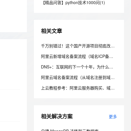
安全
【精品问答】python技术1000问(1)
我要投诉
e-1.1-I2V
Cosyvoice-V3-Flash
PolarDB
上云场景组合购
Milvus 弹性伸缩功能新增节
伴
漫剧创作，剧本、分镜、视频高效生成
100%兼容MySQL、PostgreSQL，兼容Oracle，支持集中和分布式
覆盖90%+业务场景，专享组合折扣价
点支持范围
畅自然，细节丰富
高表现力语音合成大模型，语音克隆听感自然
VPN
ernetes 版 ACK
云聚AI 严选权益
AI 原生数据库服务发布
SSL 证书
2V
Fun-ASR
，一键激活高效办公新体验
理容器应用的 K8s 服务
精选AI产品，从模型到应用全链提效
Agent 数据网关
相关文章
文戏情感细腻自然，动作戏激烈拳拳到肉，实现更强表演能力
支持中英文自由切换，具备更强的噪声鲁棒性
堡垒机
AI 用量加速计划
云原生数据库 PolarDB
防火墙
千万别错过！这个国产开源项目彻底改变了你的域名资产管理方式，收藏它相当于多一个安全专家！
、识别商机，让客服更高效、服务更出色。
新老同享，达量后返
Agentic Database 发布
主机安全
应用
阿里云新增域名备案流程（域名ICP备案）图文详细教程
DNS+：互联网的下一个十年，为什么域名系统正在重新定义数字生态？ ——解读《“DNS+”发展白皮书（2023）》
千问办公
NEW
AI 应用及服务市场
的智能体编程平台
一站式AI生产力平台
阿里云域名备案流程（从域名注册到域名备案成功图文详解流程）
AI 应用
伶鹊
上云教程参考：阿里云服务器购买、域名注册、备案及域名绑定全流程指南
企业级人与Agent协作平台，接入和调度多个数字员工
智能客服平台，对话机器人、对话分析、智能外呼
大模型
大模型服务平台百炼 - 全妙
自然语言处理
应用创作平台
多模态内容创作工具，已接入 DeepSeek
相关解决方案
数据标注
更多
机器学习