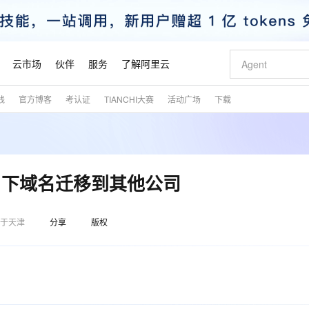
云市场
伙伴
服务
了解阿里云
践
官方博客
考认证
TIANCHI大赛
活动广场
下载
AI 特惠
数据与 API
成为产品伙伴
企业增值服务
最佳实践
价格计算器
AI 场景体
基础软件
产品伙伴合
阿里云认证
市场活动
配置报价
大模型
自助选配和估算价格
新方式
睿译宝，AI翻译排版一步到位
智启 AI 普惠权益
产品生态集成认证中心
企业支持计划
云上春晚
域名与网站
千问官方 MaaS 平台，为开发者和 Agent 而生，新用户赠送 1 亿 + tokens 额度
Qwen Aud
AI Coding
阿里云Maa
2026 阿里云
云服务器 E
为企业打
数据集
Windows
大模型认证
模型
NEW
NEW
交付可用成果
值低价云产品抢先购
上传文档即自动完成翻译和格式还原
至高享 1亿+免费 tokens，加速 Al 应用落地
提供智能易用的域名与建站服务
智能编程，一键
安全可靠、
产品生态伙伴
专家技术服务
云上奥运之旅
弹性计算合作
阿里云中企出
手机三要素
宝塔 Linux
全部认证
名下域名迁移到其他公司
价格优势
有专属领域专家
GLM-5.2：长任务时代开源旗舰模型
阿里云 OPC 创新助力计划
千问大模型
即刻拥有 DeepS
AI 电商营销
对象存储 O
大模型
产品生态伙伴工作台
企业增值服务台
云栖战略参考
云存储合作计
云栖大会
身份实名认证
CentOS
训练营
推动算力普惠，释放技术红利
最高返9万
多领域专家智能体,一键组建 AI 虚拟交付团队
快速构建应用程序和网站，即刻迈出上云第一步
至高百万元 Token 补贴，加速一人公司成长
多元化、高性能、安全可靠的大模型服务
真正可用的 1M 上下文,一次完成代码全链路开发
轻松解锁专属 Dee
从图文生成到
云上的中国
数据库合作计
活动全景
于天津
分享
短信
版权
Docker
图片和
站式影视创作平台
Hermes Agent，打造自进化智能体
Token Plan 模型订阅计划
数字证书管理服务（原SSL证书）
5 分钟轻松部署
AI 广告创作
无影云电脑
企业成长
NEW
信息公告
看见新力量
云网络合作计
OCR 文字识别
JAVA
证享300元代金券
可视化编排打通从文字构思到成片全链路闭环
全托管，含MySQL、PostgreSQL、SQL Server、MariaDB多引擎
自主进化，持久记忆，越用越聪明
Qwen3.8-Max 首发尝鲜，限时加量 10 倍，夜间低至2折
实现全站HTTPS，呈现可信的WEB访问
图文、视频一
随时随地安
魔搭 Mode
Kimi-K3
HappyHors
NEW
loud
服务实践
官网公告
金融模力时刻
Salesforce O
版
发票查验
全能环境
Claude Code + GStack 打造工程团队
千问办公，限时限量积分加倍
Qoder
低代码高效构
AI 建站
短信服务
型
NEW
作计划
Kimi 最新旗舰模型，长程编程与推理利器
让文字生成流
计划
创新中心
魔搭 ModelSc
健康状态
理服务
让AI从“聊天伙伴”进化为能干活的“数字员工”
安装技能 GStack，拥有专属 AI 工程团队
你的AI工作搭子，覆盖日常办公高频场景
面向真实软件的智能体编程平台
0 代码专业建
客户案例
天气预报查询
操作系统
态合作计划