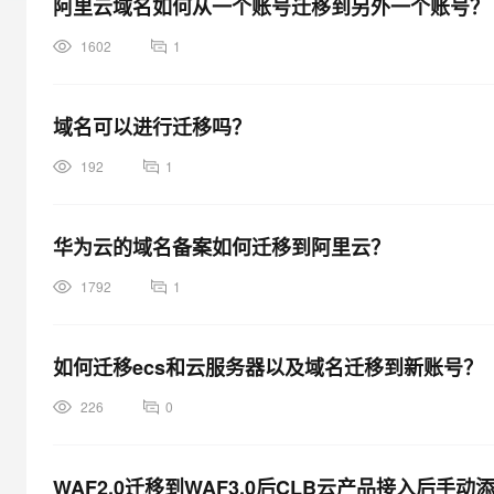
阿里云域名如何从一个账号迁移到另外一个账号？
大模型解决方案
迁移与运维管理
1602
1
快速部署 Dify，高效搭建 
专有云
域名可以进行迁移吗？
10 分钟在聊天系统中增加
192
1
华为云的域名备案如何迁移到阿里云？
1792
1
如何迁移ecs和云服务器以及域名迁移到新账号？
226
0
WAF2.0迁移到WAF3.0后CLB云产品接入后