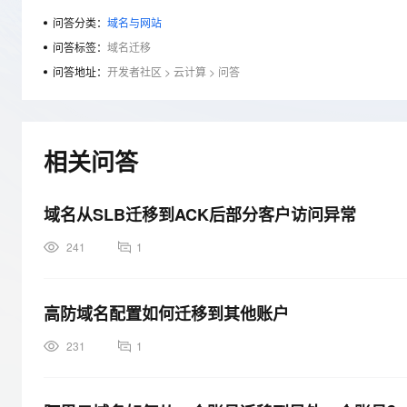
存储
天池大赛
Qwen3.7-Plus
云解析DNS
解决方案免费试用 新老
电子合同
问答分类：
域名与网站
最高领取价值200元试用
能看、能想、能动手的多模
安全
网络与CDN
AI 算法大赛
问答标签：
域名迁移
畅捷通
大数据开发治理平台 Data
AI 产品 免费试用
网络
问答地址：
开发者社区
>
云计算
>
问答
安全
云开发大赛
Qwen3-VL-Plus
Tableau 订阅
1亿+ 大模型 tokens 和 
可观测
入门学习赛
中间件
AI空中课堂在线直播课
云防火墙
140+云产品 免费试用
上云与迁云
云原生的云上边界网络安全
产品新客免费试用，最长1
数据库
相关问答
生态解决方案
大模型服务
企业出海
大模型ACA认证体验
大数据计算
助力企业全员 AI 认知与能
行业生态解决方案
域名从SLB迁移到ACK后部分客户访问异常
千问AI平台-Token Plan
政企业务
媒体服务
开发者生态解决方案
241
1
企业服务与云通信
千问AI平台-模型体验
AI 开发和 AI 应用解决
在线体验全尺寸、多种模态
域名与网站
高防域名配置如何迁移到其他账户
Happy 系列大模型
终端用户计算
231
1
Serverless
开发工具