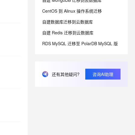
自建 MongoDB 迁移到云数据库
CentOS 到 Alinux 操作系统迁移
息提取
与 AI 智能体进行实时音视频通话
自建数据库迁移到云数据库
从文本、图片、视频中提取结构化的属性信息
构建支持视频理解的 AI 音视频实时通话应用
自建 Redis 迁移到云数据库
t.diy 一步搞定创意建站
构建大模型应用的安全防护体系
通过自然语言交互简化开发流程,全栈开发支持
通过阿里云安全产品对 AI 应用进行安全防护
RDS MySQL 迁移至 PolarDB MySQL 版
还有其他疑问?
咨询AI助理