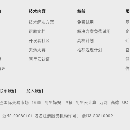
价
技术内容
权益
服
技术解决方案
免费试用
基
帮助文档
解决方案免费试用
企
开发者社区
高校计划
迁
天池大赛
推荐返现计划
官
器
阿里云认证
健
管理
信
联系我们
加入我们
巴国际交易市场
1688
阿里妈妈
飞猪
阿里云计算
万网
高德
UC
：
浙B2-20080101
域名注册服务机构许可：
浙D3-20210002