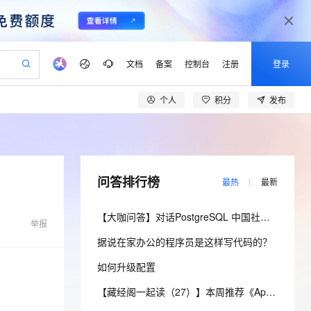
文档
备案
控制台
注册
登录
个人
积分
发布
验
作计划
器
AI 活动
专业服务
服务伙伴合作计划
开发者社区
加入我们
产品动态
服务平台百炼
阿里云 OPC 创新助力计划
一站式生成采购清单，支持单品或批量购买
io：打造专属 AI 语音助手
S产品伙伴计划（繁花）
峰会
CS
造的大模型服务与应用开发平台
一句话生成原生可编辑精美 PPT 文稿
AI 生产力先锋
Al MaaS 服务伙伴赋能合作
域名
博文
Careers
至高可申请百万元
Qwen3.8-Max 模型上线
开启高性价比 AI 编程新体验
弹性可伸缩的云计算服务
Qwen-Audio-3.0-Realtime 端到端实时语音角色扮演
输入一句话想法, 轻松生成专业的 PPT
先锋实践拓展 AI 生产力的边界
Token 补贴，五大权
计划
海大会
伙伴信用分合作计划
商标
问答
社会招聘
问答排行榜
最热
最新
益加速 OPC 成功
eek-V4-Pro
SS
一键部署幻兽帕鲁游戏服务器
飞天发布时刻
HOT
Open Search 向量检索版支
划
备案
电子书
校园招聘
pSeek-V4-Pro
视频创作，一键激活电商全链路生产力
稳定、安全、高性价比、高性能的云存储服务
一键购买专属联机服务器，轻松开启游戏
所见，即是所愿
持视频检索 Pipeline 功能
更多支持
【大咖问答】对话PostgreSQL 中国社区发起人之一，阿里云数据库高级专家 德哥
划
举报
公司注册
镜像站
视频生成
语音识别与合成
专属 QwenPaw
漫剧工坊：一站式动画创作平台
AI 实训营
HOT
应用身份服务 (IDaaS)
据说在家办公的程序员是这样写代码的？
合作伙伴培训与认证
划
上云迁移
站生成，高效打造优质广告素材
全接入的云上超级电脑
从聊天伙伴进化为能主动干活的本地数字员工
快速生产连贯的高质量长漫剧
从基础到进阶，Agent 创客手把手教你
OpenClaw 管理能力上线
lScope
我要反馈
e-1.1-T2V
Qwen3-TTS-Flash
如何升级配置
查询合作伙伴
n Alibaba Cloud ISV 合作
代维服务
建企业门户网站
10 分钟搭建微信、支付宝小程序
MaxCompute MaxFrame 提
畅细腻的高质量视频
离线语音合成大模型，多语言方言自适应，低延迟高稳定
创新加速
ope
登录合作伙伴管理后台
【藏经阁一起读（27）】本周推荐《Apache Flink案例集（2022版）》，你有哪些心得？
我要建议
站，无忧落地极速上线
以可视化方式快速构建移动和 PC 门户网站
国内短信简单易用，安全可靠，秒级触达，全球覆盖200+国家和地区。
高效部署网站，快速应用到小程序
供自动弹性内存功能