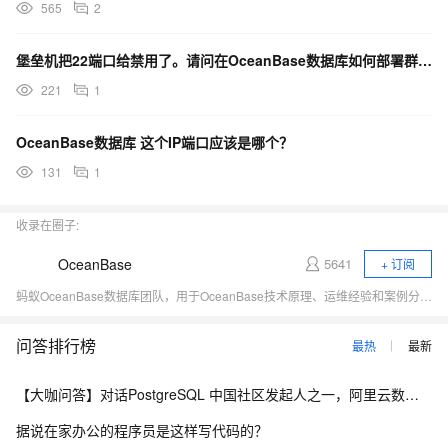
565
2
堡垒机把22端口给禁用了。请问在OceanBase数据库如何部署群集呢？
221
1
OceanBase数据库 这个IP端口应该是哪个？
131
1
收录在圈子:
OceanBase
5641
+ 订阅
蚂蚁OceanBase数据库团队，用于OceanBase技术原理、运维经验和案例分享、对外交流。
问答排行榜
最热
最新
【大咖问答】对话PostgreSQL 中国社区发起人之一，阿里云数据库高级专家 德哥
据说在家办公的程序员是这样写代码的？