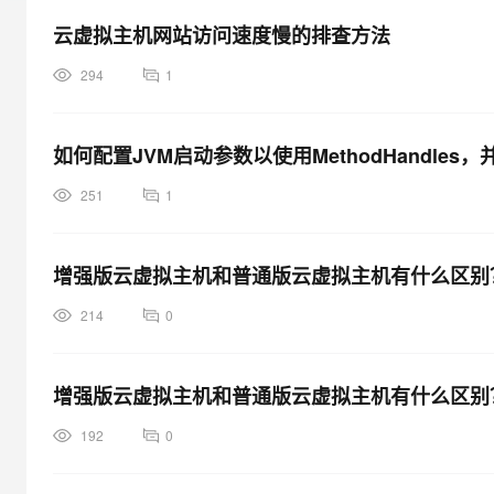
大模型解决方案
云虚拟主机网站访问速度慢的排查方法
迁移与运维管理
快速部署 Dify，高效搭建 
294
1
专有云
10 分钟在聊天系统中增加
如何配置JVM启动参数以使用MethodHandl
251
1
增强版云虚拟主机和普通版云虚拟主机有什么区别
214
0
增强版云虚拟主机和普通版云虚拟主机有什么区别
192
0