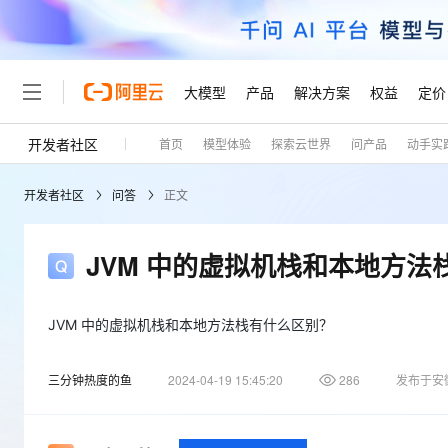
大模型
产品
解决方案
权益
定价
开发者社区
首页
模型体验
探索云世界
问产品
动手实
大模型
产品
解决方案
权益
定价
云市场
伙伴
服务
了解阿里云
精选产品
精选解决方案
普惠上云
产品定价
精选商城
成为销售伙伴
售前咨询
为什么选择阿里云
千问AI平台
开发者社区
问答
正文
了解云产品的定价详情
大模型服务平台百炼
千问办公，解锁你的工作
普惠上云 官方力荐
分销伙伴
在线服务
网站建设
什么是云计算
大
大模型服务与应用平台
企业级Agent产品，直接
云服务器38元/年起，超
咨询伙伴
多端小程序
技术领先
JVM 中的虚拟机栈和本地方法
云上成本管理
售后服务
轻量应用服务器
Agency Agents：拥
官方推荐返现计划
大模型
精选产品
精选解决方案
Salesforce 国际版订阅
稳定可靠
管理和优化成本
推荐新用户得奖励，单订单
销售伙伴合作计划
自助服务
友盟天域
安全合规
人工智能与机器学习
AI
JVM 中的虚拟机栈和本地方法栈有什么区别？
文本生成
云数据库 RDS
HappyHorse 打造一
云工开物
无影生态合作计划
在线服务
观测云
分析师报告
高校专属算力普惠，学生认
计算
互联网应用开发
Qwen3.8-Max
三分钟热度的鱼
2024-04-19 15:45:20
286
发布于安
HOT
Salesforce On Alibaba C
工单服务
Tuya 物联网平台阿里云
研究报告与白皮书
人工智能平台 PAI
快速拥有专属 OpenClaw
大模
Consulting Partner 合
大数据
容器
智能体时代全能旗舰模型
免费试用
短信专区
一站式AI开发、训练和推
蓝凌 OA
AI 大模型销售与服务生
现代化应用