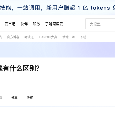
云市场
伙伴
服务
了解阿里云
践
官方博客
考认证
TIANCHI大赛
活动广场
下载
AI 特惠
数据与 API
成为产品伙伴
企业增值服务
最佳实践
价格计算器
AI 场景体
基础软件
产品伙伴合
阿里云认证
市场活动
配置报价
大模型
自助选配和估算价格
新方式
睿译宝，AI翻译排版一步到位
智启 AI 普惠权益
产品生态集成认证中心
企业支持计划
云上春晚
域名与网站
千问官方 MaaS 平台，为开发者和 Agent 而生，新用户赠送 1 亿 + tokens 额度
Qwen Aud
AI Coding
阿里云Maa
2026 阿里云
云服务器 E
为企业打
数据集
Windows
大模型认证
模型
NEW
NEW
交付可用成果
值低价云产品抢先购
上传文档即自动完成翻译和格式还原
至高享 1亿+免费 tokens，加速 Al 应用落地
提供智能易用的域名与建站服务
智能编程，一键
安全可靠、
产品生态伙伴
专家技术服务
云上奥运之旅
弹性计算合作
阿里云中企出
手机三要素
宝塔 Linux
全部认证
栈有什么区别？
价格优势
有专属领域专家
GLM-5.2：长任务时代开源旗舰模型
阿里云 OPC 创新助力计划
千问大模型
即刻拥有 DeepS
AI 电商营销
对象存储 O
大模型
产品生态伙伴工作台
企业增值服务台
云栖战略参考
云存储合作计
云栖大会
身份实名认证
CentOS
训练营
推动算力普惠，释放技术红利
最高返9万
多领域专家智能体,一键组建 AI 虚拟交付团队
快速构建应用程序和网站，即刻迈出上云第一步
至高百万元 Token 补贴，加速一人公司成长
多元化、高性能、安全可靠的大模型服务
真正可用的 1M 上下文,一次完成代码全链路开发
轻松解锁专属 Dee
从图文生成到
云上的中国
数据库合作计
活动全景
短信
Docker
图片和
站式影视创作平台
Hermes Agent，打造自进化智能体
Token Plan 模型订阅计划
数字证书管理服务（原SSL证书）
5 分钟轻松部署
AI 广告创作
无影云电脑
企业成长
NEW
信息公告
看见新力量
云网络合作计
OCR 文字识别
JAVA
证享300元代金券
可视化编排打通从文字构思到成片全链路闭环
全托管，含MySQL、PostgreSQL、SQL Server、MariaDB多引擎
自主进化，持久记忆，越用越聪明
Qwen3.8-Max 首发尝鲜，限时加量 10 倍，夜间低至2折
实现全站HTTPS，呈现可信的WEB访问
图文、视频一
随时随地安
魔搭 Mode
Kimi-K3
HappyHors
徽
分享
版权
NEW
loud
服务实践
官网公告
金融模力时刻
Salesforce O
版
发票查验
全能环境
Claude Code + GStack 打造工程团队
千问办公，限时限量积分加倍
Qoder
低代码高效构
AI 建站
短信服务
型
NEW
作计划
Kimi 最新旗舰模型，长程编程与推理利器
让文字生成流
计划
创新中心
魔搭 ModelSc
健康状态
理服务
让AI从“聊天伙伴”进化为能干活的“数字员工”
安装技能 GStack，拥有专属 AI 工程团队
你的AI工作搭子，覆盖日常办公高频场景
面向真实软件的智能体编程平台
0 代码专业建
客户案例
天气预报查询
操作系统
态合作计划