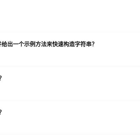
AI 应用
10分钟微调：让0.6B模型媲美235B模
多模态数据信
型
依托云原生高可用架构,实现Dify私有化部署
用1%尺寸在特定领域达到大模型90%以上效果
一个 AI 助手
超强辅助，Bol
即刻拥有 DeepSeek-R1 满血版
es，并给出一个示例方法来快速构造字符串？
在企业官网、通讯软件中为客户提供 AI 客服
多种方案随心选，轻松解锁专属 DeepSeek
？
？