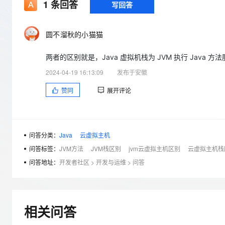
存储
天池大赛
1
条回答
写回答
Qwen3.7-Plus
云解析DNS
解决方案免费试用 新老
电子合同
最高领取价值200元试用
能看、能想、能动手的多模
安全
网络与CDN
AI 算法大赛
畅捷通
圆不溜秋的小猫猫
大数据开发治理平台 Data
AI 产品 免费试用
网络
安全
云开发大赛
Qwen3-VL-Plus
Tableau 订阅
1亿+ 大模型 tokens 和 
两者的区别就是，Java 虚拟机栈为 JVM 执行 Java 方
可观测
入门学习赛
中间件
AI空中课堂在线直播课
云防火墙
140+云产品 免费试用
2024-04-19 16:13:09
发布于安徽
上云与迁云
云原生的云上边界网络安全
产品新客免费试用，最长1
数据库
赞同
展开评论
生态解决方案
大模型服务
企业出海
大模型ACA认证体验
大数据计算
助力企业全员 AI 认知与能
行业生态解决方案
千问AI平台-Token Plan
政企业务
媒体服务
开发者生态解决方案
问答分类：
Java
云虚拟主机
企业服务与云通信
问答标签：
JVM方法
JVM栈区别
jvm云虚拟主机区别
云虚拟主机栈
千问AI平台-模型体验
AI 开发和 AI 应用解决
在线体验全尺寸、多种模态
问答地址：
开发者社区
>
开发与运维
>
问答
域名与网站
Happy 系列大模型
终端用户计算
Serverless
相关问答
开发工具