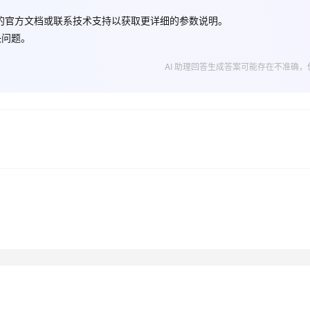
的官方文档或联系技术支持以获取更详细的参数说明。
决问题。
AI 应用
10分钟微调：让0.6B模型媲美235B模
多模态数据信
型
依托云原生高可用架构,实现Dify私有化部署
AI 助理回答生成答案可能存在不准确，
用1%尺寸在特定领域达到大模型90%以上效果
一个 AI 助手
超强辅助，Bol
即刻拥有 DeepSeek-R1 满血版
在企业官网、通讯软件中为客户提供 AI 客服
多种方案随心选，轻松解锁专属 DeepSeek