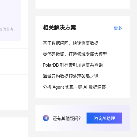
息提取
与 AI 智能体进行实时音视频通话
从文本、图片、视频中提取结构化的属性信息
构建支持视频理解的 AI 音视频实时通话应用
相关解决方案
更多
仅供参考
t.diy 一步搞定创意建站
构建大模型应用的安全防护体系
通过自然语言交互简化开发流程,全栈开发支持
通过阿里云安全产品对 AI 应用进行安全防护
基于数据闪回，快速恢复数据
零代码微调，打造领域专属大模型
PolarDB 列存索引加速复杂查询
海量异构数据预处理破局之道
分析 Agent 实现一键 AI 数据洞察
还有其他疑问?
咨询AI助理