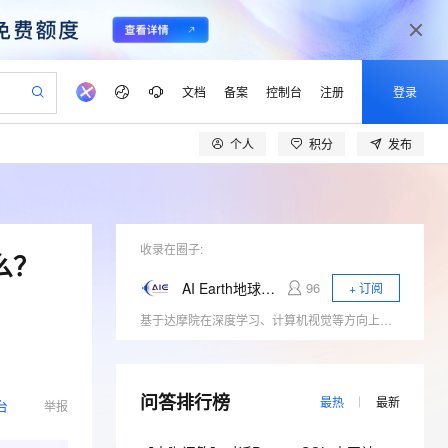
文档
备案
控制台
注册
登录
个人
积分
发布
验
作计划
器
AI 活动
专业服务
服务伙伴合作计划
开发者社区
加入我们
产品动态
服务平台百炼
阿里云 OPC 创新助力计划
一站式生成采购清单，支持单品或批量购买
io：打造专属 AI 语音助手
S产品伙伴计划（繁花）
峰会
CS
造的大模型服务与应用开发平台
一句话生成原生可编辑精美 PPT 文稿
AI 生产力先锋
Al MaaS 服务伙伴赋能合作
域名
博文
Careers
至高可申请百万元
Qwen3.8-Max 模型上线
开启高性价比 AI 编程新体验
弹性可伸缩的云计算服务
Qwen-Audio-3.0-Realtime 端到端实时语音角色扮演
输入一句话想法, 轻松生成专业的 PPT
先锋实践拓展 AI 生产力的边界
Token 补贴，五大权
计划
海大会
收录在圈子:
伙伴信用分合作计划
商标
问答
社会招聘
么？
益加速 OPC 成功
eek-V4-Pro
SS
一键部署幻兽帕鲁游戏服务器
飞天发布时刻
HOT
Open Search 向量检索版支
划
备案
电子书
校园招聘
AI Earth地球科学云平台
96
+ 订阅
pSeek-V4-Pro
视频创作，一键激活电商全链路生产力
稳定、安全、高性价比、高性能的云存储服务
一键购买专属联机服务器，轻松开启游戏
所见，即是所愿
持视频检索 Pipeline 功能
更多支持
基于达摩院在深度学习、计算机视觉等方向上的技术积累，结合阿里云强大算力支撑，提供遥感、气象等多源对地观测数据的云计算分析服务，用数据感知地球世界，让AI助力科学研究。
划
公司注册
镜像站
视频生成
语音识别与合成
专属 QwenPaw
漫剧工坊：一站式动画创作平台
AI 实训营
HOT
应用身份服务 (IDaaS)
合作伙伴培训与认证
划
上云迁移
站生成，高效打造优质广告素材
全接入的云上超级电脑
从聊天伙伴进化为能主动干活的本地数字员工
快速生产连贯的高质量长漫剧
从基础到进阶，Agent 创客手把手教你
OpenClaw 管理能力上线
lScope
我要反馈
e-1.1-T2V
Qwen3-TTS-Flash
查询合作伙伴
n Alibaba Cloud ISV 合作
代维服务
问答排行榜
建企业门户网站
10 分钟搭建微信、支付宝小程序
MaxCompute MaxFrame 提
最热
最新
台
举报
畅细腻的高质量视频
离线语音合成大模型，多语言方言自适应，低延迟高稳定
创新加速
ope
登录合作伙伴管理后台
我要建议
站，无忧落地极速上线
以可视化方式快速构建移动和 PC 门户网站
国内短信简单易用，安全可靠，秒级触达，全球覆盖200+国家和地区。
高效部署网站，快速应用到小程序
供自动弹性内存功能