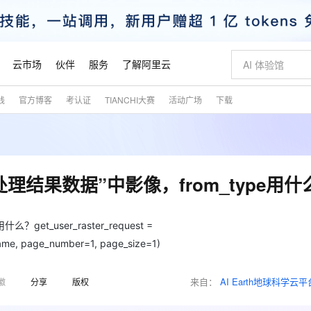
云市场
伙伴
服务
了解阿里云
践
官方博客
考认证
TIANCHI大赛
活动广场
下载
AI 特惠
数据与 API
成为产品伙伴
企业增值服务
最佳实践
价格计算器
AI 场景体
基础软件
产品伙伴合
阿里云认证
市场活动
配置报价
大模型
自助选配和估算价格
新方式
睿译宝，AI翻译排版一步到位
智启 AI 普惠权益
产品生态集成认证中心
企业支持计划
云上春晚
域名与网站
千问官方 MaaS 平台，为开发者和 Agent 而生，新用户赠送 1 亿 + tokens 额度
Qwen Aud
AI Coding
阿里云Maa
2026 阿里云
云服务器 E
为企业打
数据集
Windows
大模型认证
模型
NEW
NEW
交付可用成果
值低价云产品抢先购
上传文档即自动完成翻译和格式还原
至高享 1亿+免费 tokens，加速 Al 应用落地
提供智能易用的域名与建站服务
智能编程，一键
安全可靠、
产品生态伙伴
专家技术服务
云上奥运之旅
弹性计算合作
阿里云中企出
手机三要素
宝塔 Linux
全部认证
“处理结果数据”中影像，from_type用什
价格优势
有专属领域专家
GLM-5.2：长任务时代开源旗舰模型
阿里云 OPC 创新助力计划
千问大模型
即刻拥有 DeepS
AI 电商营销
对象存储 O
大模型
产品生态伙伴工作台
企业增值服务台
云栖战略参考
云存储合作计
云栖大会
身份实名认证
CentOS
训练营
推动算力普惠，释放技术红利
最高返9万
多领域专家智能体,一键组建 AI 虚拟交付团队
快速构建应用程序和网站，即刻迈出上云第一步
至高百万元 Token 补贴，加速一人公司成长
多元化、高性能、安全可靠的大模型服务
真正可用的 1M 上下文,一次完成代码全链路开发
轻松解锁专属 Dee
从图文生成到
云上的中国
数据库合作计
活动全景
短信
Docker
et_user_raster_request =
图片和
站式影视创作平台
Hermes Agent，打造自进化智能体
Token Plan 模型订阅计划
数字证书管理服务（原SSL证书）
5 分钟轻松部署
AI 广告创作
无影云电脑
企业成长
NEW
信息公告
ame, page_number=1, page_size=1)
看见新力量
云网络合作计
OCR 文字识别
JAVA
证享300元代金券
可视化编排打通从文字构思到成片全链路闭环
全托管，含MySQL、PostgreSQL、SQL Server、MariaDB多引擎
自主进化，持久记忆，越用越聪明
Qwen3.8-Max 首发尝鲜，限时加量 10 倍，夜间低至2折
实现全站HTTPS，呈现可信的WEB访问
图文、视频一
随时随地安
魔搭 Mode
Kimi-K3
HappyHors
NEW
loud
服务实践
官网公告
金融模力时刻
Salesforce O
版
发票查验
全能环境
Claude Code + GStack 打造工程团队
千问办公，限时限量积分加倍
Qoder
低代码高效构
AI 建站
短信服务
型
NEW
作计划
来自：
AI Earth地球科学云平
徽
分享
版权
Kimi 最新旗舰模型，长程编程与推理利器
让文字生成流
计划
创新中心
魔搭 ModelSc
健康状态
理服务
让AI从“聊天伙伴”进化为能干活的“数字员工”
安装技能 GStack，拥有专属 AI 工程团队
你的AI工作搭子，覆盖日常办公高频场景
面向真实软件的智能体编程平台
0 代码专业建
客户案例
天气预报查询
操作系统
态合作计划