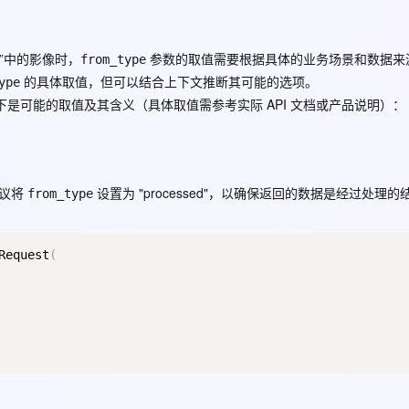
Deepseek-v4-pro
HappyHors
同享
万小智 AI 建站低至 15元/月
Qoder CN
AI 短剧/漫剧
云原生数据库 
快递物流查询
WordPress
成为服务伙
高校合作
点，立即开启云上创新
覆盖公网/内网、递归/权威、移动APP等全场景解析服务
送.CN域名，送备案服务码
基于千问大模型等，支持代码智能生成、研发智能问答
AI助力短剧
态智能体模型
旗舰 MoE 大模型，百万上下文与顶尖推理能力
图生视频，流
Ubuntu
”中的影像时，
参数的取值需要根据具体的业务场景和数据来
服务生态伙伴
from_type
云工开物
企业应用
Works
Night Plan 支持 Qwen 3.8-Max
云原生大数据计算服务 MaxCompute
AI 办公
容器服务 Kub
NEW
GLM-5.2
Wan2.7-T
的具体取值，但可以结合上下文推断其可能的选项。
Red Hat
ype
30+ 款产品免费体验
Data Agent 驱动的一站式 Data+AI 开发治理平台
夜间 5 折，Qwen/Meoo/TokenPlan 客户专享
面向分析的企业级SaaS模式云数据仓库
AI智能应用
提供一站式管
科研合作
是可能的取值及其含义（具体取值需参考实际 API 文档或产品说明）：
视觉 Coding、空间感知、多模态思考等全面升级
1M上下文，专为长程任务能力而生
ERP
堂（旗舰版）
SUSE
智能客服
CRM
防护产品
2个月
自动承接线索
建站小程序
OA 办公系统
AI 应用构建
大模型原生
建议将
设置为
"processed"
，以确保返回的数据是经过处理的
from_type
力提升
财税管理
模板建站
Qoder
大模型服务平台百炼-应用模版
HOT
NEW
面向真实软件
个人版上线、团队版降价；千问3.8-Max首发发尝鲜
丰富多元化的应用模版和解决方案
400电话
定制建站
Request
(
万有无界
大模型服务平台百炼-智能体
方案
广告营销
模板小程序
的模型效果
灵活可视化地构建企业级 Agent
定制小程序
秒悟
人工智能平台 PAI
APP 开发
云端极速 AI 
新一代 AI 视频生成模型，深度适配广告营销等场景
AI Native 的算法工程平台，一站式完成建模、训练、推理服务部署
建站系统