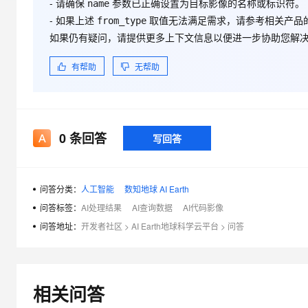
- 请确保
参数已正确设置为目标影像的名称或标识符。
name
大模型解决方案
- 如果上述
取值无法满足需求，请参考相关产品
from_type
迁移与运维管理
如果仍有疑问，请提供更多上下文信息以便进一步协助您解
快速部署 Dify，高效搭建 
专有云
有帮助
无帮助
10 分钟在聊天系统中增加
0
条回答
写回答
问答分类：
人工智能
数知地球 AI Earth
问答标签：
AI处理结果
AI查询数据
AI代码影像
问答地址：
开发者社区
>
AI Earth地球科学云平台
>
问答
相关问答