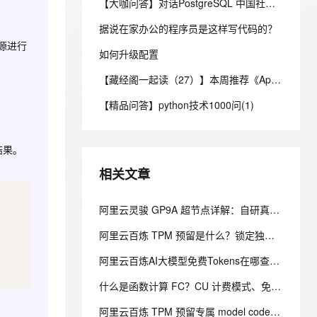
安全
【大咖问答】对话PostgreSQL 中国社区发起人之一，阿里云数据库高级专家 德哥
我要投诉
e-1.1-I2V
Cosyvoice-V3-Flash
PolarDB
上云场景组合购
Milvus 弹性伸缩功能新增节
伴
漫剧创作，剧本、分镜、视频高效生成
100%兼容MySQL、PostgreSQL，兼容Oracle，支持集中和分布式
覆盖90%+业务场景，专享组合折扣价
点支持范围
畅自然，细节丰富
高表现力语音合成大模型，语音克隆听感自然
据说在家办公的程序员是这样写代码的？
VPN
源进行
ernetes 版 ACK
如何升级配置
云聚AI 严选权益
AI 原生数据库服务发布
SSL 证书
2V
Fun-ASR
，一键激活高效办公新体验
理容器应用的 K8s 服务
精选AI产品，从模型到应用全链提效
Agent 数据网关
【藏经阁一起读（27）】本周推荐《Apache Flink案例集（2022版）》，你有哪些心得？
文戏情感细腻自然，动作戏激烈拳拳到肉，实现更强表演能力
支持中英文自由切换，具备更强的噪声鲁棒性
堡垒机
AI 用量加速计划
云原生数据库 PolarDB
【精品问答】python技术1000问(1)
防火墙
、识别商机，让客服更高效、服务更出色。
新老同享，达量后返
Agentic Database 发布
主机安全
应用
结果。
千问办公
NEW
相关文章
AI 应用及服务市场
的智能体编程平台
一站式AI生产力平台
AI 应用
阿里云灵骏 GP9A 超节点详解：自研真武 M890 芯片、万亿参数 MoE 推理规格对比
伶鹊
企业级人与Agent协作平台，接入和调度多个数字员工
智能客服平台，对话机器人、对话分析、智能外呼
大模型
阿里云百炼 TPM 预留是什么？锁定独享模型吞吐，解决高峰期限流问题
大模型服务平台百炼 - 全妙
自然语言处理
阿里云百炼AI大模型免费Tokens在哪查询？如何领取？免费领取的吗？
应用创作平台
多模态内容创作工具，已接入 DeepSeek
数据标注
什么是函数计算 FC？CU 计费模式、免费额度、场景成本对比全说明
机器学习
阿里云百炼 TPM 预留专属 model code 怎么使用？溢出策略怎么选？