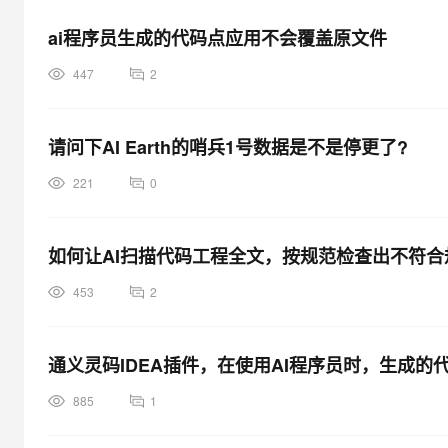
ai程序员生成的代码点应用不会覆盖原文件
447
2
请问下AI Earth的哨兵1号数据是不是停更了?
221
0
如何让AI扫描代码工程全文，按规范检查出不符合
453
2
通义灵码IDEA插件，在使用AI程序员时，生成的
885
1