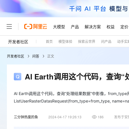
大模型
产品
解决方案
权益
定价
开发者社区
首页
模型体验
探索云世界
问产品
动手实
大模型
产品
解决方案
权益
定价
云市场
伙伴
服务
了解阿里云
精选产品
精选解决方案
普惠上云
产品定价
精选商城
成为销售伙伴
售前咨询
为什么选择阿里云
千问AI平台
开发者社区
问答
正文
了解云产品的定价详情
大模型服务平台百炼
千问办公，解锁你的工作
普惠上云 官方力荐
分销伙伴
在线服务
网站建设
什么是云计算
大
大模型服务与应用平台
企业级Agent产品，直接
云服务器38元/年起，超
咨询伙伴
多端小程序
技术领先
AI Earth调用这个代码，查询
云上成本管理
售后服务
轻量应用服务器
Agency Agents：拥
官方推荐返现计划
大模型
精选产品
精选解决方案
Salesforce 国际版订阅
稳定可靠
管理和优化成本
推荐新用户得奖励，单订单
销售伙伴合作计划
自助服务
友盟天域
安全合规
人工智能与机器学习
AI
AI Earth调用这个代码，查询“处理结果数据”中影像，from_type用什么？g
文本生成
云数据库 RDS
HappyHorse 打造一
云工开物
无影生态合作计划
在线服务
ListUserRasterDatasRequest(from_type=from_type, name=n
观测云
分析师报告
高校专属算力普惠，学生认
计算
互联网应用开发
Qwen3.8-Max
HOT
Salesforce On Alibaba C
工单服务
Tuya 物联网平台阿里云
研究报告与白皮书
人工智能平台 PAI
快速拥有专属 OpenClaw
大模
Consulting Partner 合
大数据
三分钟热度的鱼
容器
2024-04-17 19:26:13
186
发布于安
智能体时代全能旗舰模型
免费试用
短信专区
一站式AI开发、训练和推
蓝凌 OA
AI 大模型销售与服务生
现代化应用