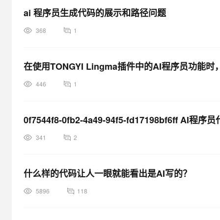
ai 程序员生成代码的展示和路径问题
368
1
在使用TONGYI Lingma插件中的AI程序员功
446
1
0f7544f8-0fb2-4a49-94f5-fd17198bf6ff AI
341
2
什么样的代码让人一眼就能看出是AI写的？
5896
118