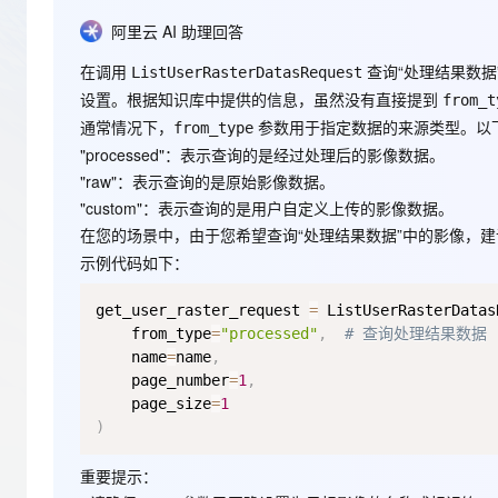
存储
天池大赛
Qwen3.7-Plus
云解析DNS
解决方案免费试用 新老
电子合同
阿里云 AI 助理回答
最高领取价值200元试用
能看、能想、能动手的多模
安全
网络与CDN
AI 算法大赛
畅捷通
在调用
查询“处理结果数据
ListUserRasterDatasRequest
大数据开发治理平台 Data
AI 产品 免费试用
网络
安全
云开发大赛
Qwen3-VL-Plus
设置。根据知识库中提供的信息，虽然没有直接提到
Tableau 订阅
from_t
1亿+ 大模型 tokens 和 
通常情况下，
参数用于指定数据的来源类型。以下
from_type
可观测
入门学习赛
中间件
AI空中课堂在线直播课
云防火墙
140+云产品 免费试用
"processed"
：表示查询的是经过处理后的影像数据。
上云与迁云
云原生的云上边界网络安全
产品新客免费试用，最长1
"raw"
：表示查询的是原始影像数据。
数据库
生态解决方案
"custom"
：表示查询的是用户自定义上传的影像数据。
大模型服务
企业出海
大模型ACA认证体验
大数据计算
在您的场景中，由于您希望查询“处理结果数据”中的影像，
助力企业全员 AI 认知与能
行业生态解决方案
千问AI平台-Token Plan
示例代码如下：
政企业务
媒体服务
开发者生态解决方案
get_user_raster_request 
=
 ListUserRasterDatas
企业服务与云通信
千问AI平台-模型体验
AI 开发和 AI 应用解决
    from_type
=
"processed"
,
# 查询处理结果数据
在线体验全尺寸、多种模态
    name
=
name
,
域名与网站
    page_number
=
1
,
Happy 系列大模型
    page_size
=
1
终端用户计算
)
Serverless
重要提示
：
开发工具