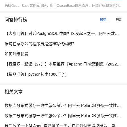
蚂蚁OceanBase数据库团队，用于OceanBase技术原理、运维经验和案例分享、对外交流。
问答排行榜
最热
最新
【大咖问答】对话PostgreSQL 中国社区发起人之一，阿里云数据库高级专家 德哥
据说在家办公的程序员是这样写代码的？
如何升级配置
【藏经阁一起读（27）】本周推荐《Apache Flink案例集（2022版）》，你有哪些心得？
【精品问答】python技术1000问(1)
相关文章
数据库分布式缓存一致性怎么保证？阿里云 PolarDB 多级一致性架构解析
数据库分布式缓存一致性怎么保证？阿里云 PolarDB 多级一致性架构解析
我们放了一个AI Agent自己测了一周，它把测试环境搞崩后，自己写了复盘报告申请了运维权限