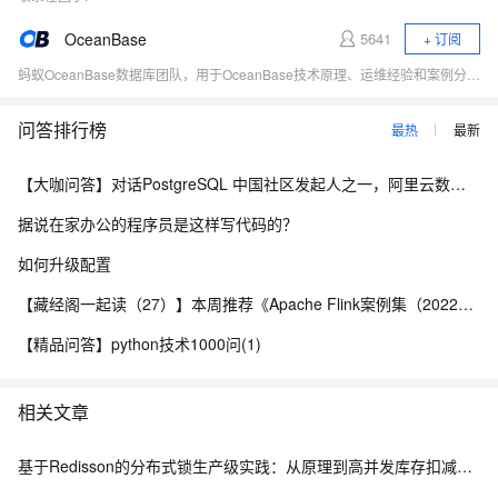
OceanBase
5641
+ 订阅
蚂蚁OceanBase数据库团队，用于OceanBase技术原理、运维经验和案例分享、对外交流。
问答排行榜
最热
最新
【大咖问答】对话PostgreSQL 中国社区发起人之一，阿里云数据库高级专家 德哥
据说在家办公的程序员是这样写代码的？
如何升级配置
【藏经阁一起读（27）】本周推荐《Apache Flink案例集（2022版）》，你有哪些心得？
【精品问答】python技术1000问(1)
相关文章
基于Redisson的分布式锁生产级实践：从原理到高并发库存扣减实战