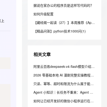
安全
我要投诉
e-1.1-I2V
Cosyvoice-V3-Flash
PolarDB
上云场景组合购
Milvus 弹性伸缩功能新增节
伴
据说在家办公的程序员是这样写代码的？
漫剧创作，剧本、分镜、视频高效生成
100%兼容MySQL、PostgreSQL，兼容Oracle，支持集中和分布式
覆盖90%+业务场景，专享组合折扣价
点支持范围
畅自然，细节丰富
高表现力语音合成大模型，语音克隆听感自然
VPN
如何升级配置
ernetes 版 ACK
云聚AI 严选权益
AI 原生数据库服务发布
SSL 证书
（上
2V
Fun-ASR
【藏经阁一起读（27）】本周推荐《Apache Flink案例集（2022版）》，你有哪些心得？
，一键激活高效办公新体验
理容器应用的 K8s 服务
精选AI产品，从模型到应用全链提效
Agent 数据网关
文戏情感细腻自然，动作戏激烈拳拳到肉，实现更强表演能力
支持中英文自由切换，具备更强的噪声鲁棒性
堡垒机
【精品问答】python技术1000问(1)
AI 用量加速计划
云原生数据库 PolarDB
防火墙
、识别商机，让客服更高效、服务更出色。
新老同享，达量后返
Agentic Database 发布
主机安全
应用
相关文章
千问办公
NEW
AI 应用及服务市场
的智能体编程平台
一站式AI生产力平台
阿里云百炼deepseek-v4-flash模型介绍：模型特点、适用场景、最新优惠及部署流程参考
AI 应用
伶鹊
2026 零基础本地 AI 漫剧完整实操教程（8G 笔记本显卡可用｜附可直接复制命令与代码）
企业级人与Agent协作平台，接入和调度多个数字员工
智能客服平台，对话机器人、对话分析、智能外呼
大模型
只读、幂等、超时和限流为什么属于能力声明？
大模型服务平台百炼 - 全妙
自然语言处理
应用创作平台
多模态内容创作工具，已接入 DeepSeek
Agent 小知识｜长任务不重来：Agent 状态保存的工程设计
数据标注
如何让已经开发好的微信小程序运行在自有APP中
机器学习