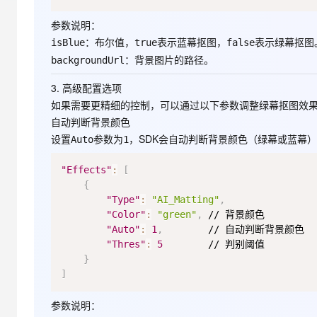
大模型解决方案
参数说明
：
迁移与运维管理
快速部署 Dify，高效搭建 
：布尔值，
表示蓝幕抠图，
表示绿幕抠图
isBlue
true
false
专有云
：背景图片的路径。
backgroundUrl
10 分钟在聊天系统中增加
3.
高级配置选项
如果需要更精细的控制，可以通过以下参数调整绿幕抠图效
自动判断背景颜色
设置
参数为
，SDK会自动判断背景颜色（绿幕或蓝幕
Auto
1
"Effects"
:
[
{
"Type"
:
"AI_Matting"
,
"Color"
:
"green"
,
 // 背景颜色

"Auto"
:
1
,
        // 自动判断背景颜色

"Thres"
:
5
        // 判别阈值

}
]
参数说明
：