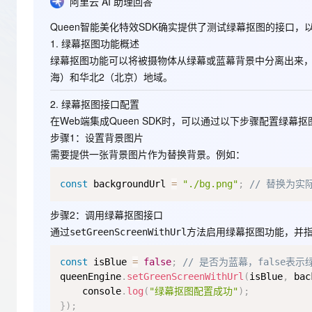
存储
天池大赛
阿里云 AI 助理回答
Qwen3.7-Plus
云解析DNS
解决方案免费试用 新老
电子合同
最高领取价值200元试用
能看、能想、能动手的多模
安全
Queen智能美化特效SDK确实提供了测试绿幕抠图的接口
网络与CDN
AI 算法大赛
畅捷通
1.
绿幕抠图功能概述
大数据开发治理平台 Data
AI 产品 免费试用
网络
安全
云开发大赛
绿幕抠图功能可以将被摄物体从绿幕或蓝幕背景中分离出来，
Qwen3-VL-Plus
Tableau 订阅
1亿+ 大模型 tokens 和 
海）和华北2（北京）地域。
可观测
入门学习赛
中间件
AI空中课堂在线直播课
云防火墙
140+云产品 免费试用
2.
绿幕抠图接口配置
上云与迁云
云原生的云上边界网络安全
产品新客免费试用，最长1
数据库
在Web端集成Queen SDK时，可以通过以下步骤配置绿幕
生态解决方案
大模型服务
步骤1：设置背景图片
企业出海
大模型ACA认证体验
大数据计算
需要提供一张背景图片作为替换背景。例如：
助力企业全员 AI 认知与能
行业生态解决方案
千问AI平台-Token Plan
政企业务
媒体服务
开发者生态解决方案
const
 backgroundUrl 
=
"./bg.png"
;
// 替换为实
企业服务与云通信
千问AI平台-模型体验
AI 开发和 AI 应用解决
步骤2：调用绿幕抠图接口
在线体验全尺寸、多种模态
域名与网站
通过
方法启用绿幕抠图功能，并
setGreenScreenWithUrl
Happy 系列大模型
终端用户计算
const
 isBlue 
=
false
;
// 是否为蓝幕，false表示
queenEngine
.
setGreenScreenWithUrl
(
isBlue
,
 bac
Serverless
    console
.
log
(
"绿幕抠图配置成功"
)
;
}
)
;
开发工具