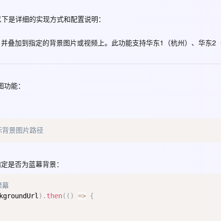
Deepseek-v4-pro
HappyHors
同享
万小智 AI 建站低至 15元/月
Qoder CN
AI 短剧/漫剧
云原生数据库 
快递物流查询
WordPress
成为服务伙
高校合作
点，立即开启云上创新
覆盖公网/内网、递归/权威、移动APP等全场景解析服务
送.CN域名，送备案服务码
基于千问大模型等，支持代码智能生成、研发智能问答
AI助力短剧
态智能体模型
旗舰 MoE 大模型，百万上下文与顶尖推理能力
图生视频，流
，以下是详细的实现方式和配置说明：
Ubuntu
服务生态伙伴
云工开物
企业应用
Works
Night Plan 支持 Qwen 3.8-Max
云原生大数据计算服务 MaxCompute
AI 办公
容器服务 Kub
NEW
并叠加到指定的背景图片或视频上。此功能支持华东1（杭州）、华东2
GLM-5.2
Wan2.7-T
Red Hat
30+ 款产品免费体验
Data Agent 驱动的一站式 Data+AI 开发治理平台
夜间 5 折，Qwen/Meoo/TokenPlan 客户专享
面向分析的企业级SaaS模式云数据仓库
AI智能应用
提供一站式管
科研合作
视觉 Coding、空间感知、多模态思考等全面升级
1M上下文，专为长程任务能力而生
ERP
堂（旗舰版）
SUSE
智能客服
CRM
防护产品
2个月
自动承接线索
抠图功能：
建站小程序
OA 办公系统
AI 应用构建
大模型原生
力提升
财税管理
模板建站
Qoder
大模型服务平台百炼-应用模版
HOT
NEW
面向真实软件
个人版上线、团队版降价；千问3.8-Max首发发尝鲜
丰富多元化的应用模版和解决方案
400电话
定制建站
际背景图片路径
万有无界
大模型服务平台百炼-智能体
方案
广告营销
模板小程序
的模型效果
灵活可视化地构建企业级 Agent
指定是否为蓝幕背景：
定制小程序
秒悟
人工智能平台 PAI
APP 开发
绿幕
云端极速 AI 
新一代 AI 视频生成模型，深度适配广告营销等场景
AI Native 的算法工程平台，一站式完成建模、训练、推理服务部署
kgroundUrl
)
.
then
(
(
)
=>
{
建站系统