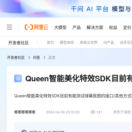
大模型
产品
解决方案
权益
定价
开发者社区
首页
模型体验
探索云世界
问产品
动手实
大模型
产品
解决方案
权益
定价
云市场
伙伴
服务
了解阿里云
精选产品
精选解决方案
普惠上云
产品定价
精选商城
成为销售伙伴
售前咨询
为什么选择阿里云
千问AI平台
开发者社区
问答
正文
了解云产品的定价详情
大模型服务平台百炼
睿译宝，AI翻译排版一
普惠上云 官方力荐
分销伙伴
在线服务
网站建设
什么是云计算
大
大模型服务与应用平台
上传文档即自动完成翻译和
云服务器38元/年起，超
咨询伙伴
多端小程序
技术领先
Queen智能美化特效SDK目
云上成本管理
售后服务
轻量应用服务器
GLM-5.2：长任务时代
官方推荐返现计划
大模型
精选产品
精选解决方案
Salesforce 国际版订阅
稳定可靠
管理和优化成本
推荐新用户得奖励，单订单
销售伙伴合作计划
自助服务
友盟天域
安全合规
人工智能与机器学习
AI
Queen智能美化特效SDK目前有能测试绿幕抠图的接口/其他方
文本生成
云数据库 RDS
Hermes Agent，打造
云工开物
无影生态合作计划
在线服务
观测云
分析师报告
自主进化，持久记忆，越用
高校专属算力普惠，学生认
计算
互联网应用开发
Qwen3.8-Max
嘟嘟嘟嘟嘟嘟
2024-04-09 23:33:20
181
发布于海南
HOT
Salesforce On Alibaba C
工单服务
Tuya 物联网平台阿里云
研究报告与白皮书
人工智能平台 PAI
快速拥有专属 OpenClaw
大模
Consulting Partner 合
大数据
容器
智能体时代全能旗舰模型
免费试用
短信专区
一站式AI开发、训练和推
蓝凌 OA
AI 大模型销售与服务生
现代化应用