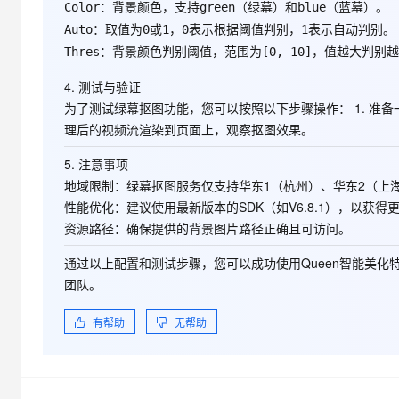
：背景颜色，支持
（绿幕）和
（蓝幕）。
Color
green
blue
：取值为
或
，
表示根据阈值判别，
表示自动判别。
Auto
0
1
0
1
：背景颜色判别阈值，范围为
，值越大判别越
Thres
[0, 10]
4.
测试与验证
为了测试绿幕抠图功能，您可以按照以下步骤操作： 1. 准备一
理后的视频流渲染到页面上，观察抠图效果。
5.
注意事项
地域限制
：绿幕抠图服务仅支持华东1（杭州）、华东2（上
性能优化
：建议使用最新版本的SDK（如V6.8.1），以获
资源路径
：确保提供的背景图片路径正确且可访问。
通过以上配置和测试步骤，您可以成功使用Queen智能美化
团队。
有帮助
无帮助