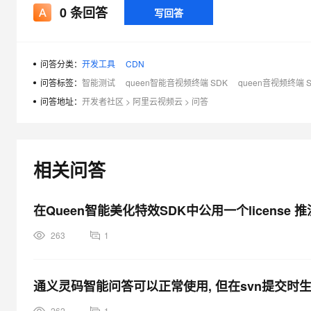
0
条回答
写回答
问答分类：
开发工具
CDN
问答标签：
智能测试
queen智能音视频终端 SDK
queen音视频终端 
问答地址：
开发者社区
>
阿里云视频云
>
问答
相关问答
在Queen智能美化特效SDK中公用一个license
263
1
通义灵码智能问答可以正常使用, 但在svn提交时
262
1