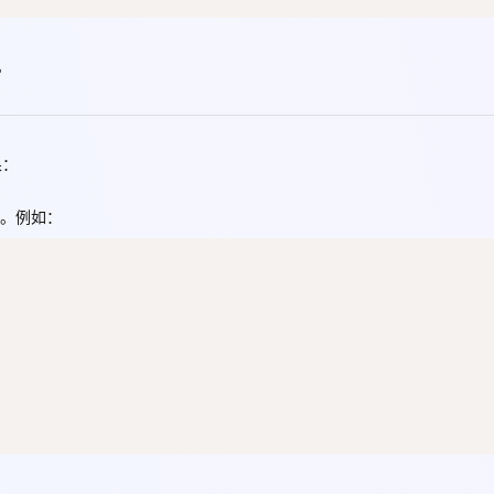
AI 应用
10分钟微调：让0.6B模型媲美235B模
多模态数据信
。
型
依托云原生高可用架构,实现Dify私有化部署
用1%尺寸在特定领域达到大模型90%以上效果
一个 AI 助手
超强辅助，Bol
即刻拥有 DeepSeek-R1 满血版
在企业官网、通讯软件中为客户提供 AI 客服
果：
多种方案随心选，轻松解锁专属 DeepSeek
）。例如：