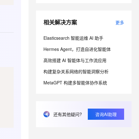
息提取
与 AI 智能体进行实时音视频通话
相关解决方案
更多
从文本、图片、视频中提取结构化的属性信息
构建支持视频理解的 AI 音视频实时通话应用
t.diy 一步搞定创意建站
构建大模型应用的安全防护体系
Elasticsearch 智能运维 AI 助手
通过自然语言交互简化开发流程,全栈开发支持
通过阿里云安全产品对 AI 应用进行安全防护
Hermes Agent，打造自进化智能体
高效搭建 AI 智能体与工作流应用
构建复杂关系网络的智能洞察分析
MetaGPT 构建多智能体协作系统
还有其他疑问?
咨询AI助理