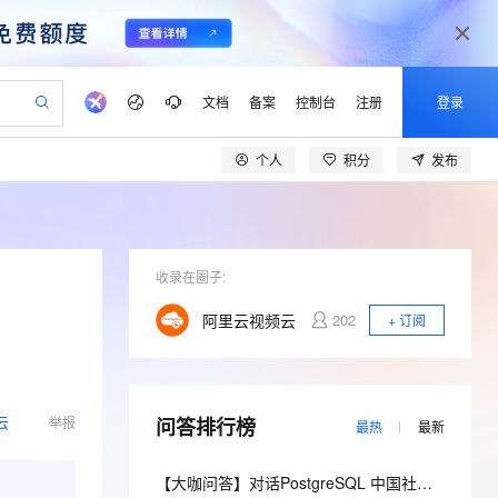
文档
备案
控制台
注册
登录
个人
积分
发布
验
作计划
器
AI 活动
专业服务
服务伙伴合作计划
开发者社区
加入我们
产品动态
服务平台百炼
阿里云 OPC 创新助力计划
一站式生成采购清单，支持单品或批量购买
可编辑精美 PPT 文稿
S产品伙伴计划（繁花）
峰会
CS
造的大模型服务与应用开发平台
Agency Agents：拥有专属领域专家
AI 生产力先锋
Al MaaS 服务伙伴赋能合作
域名
博文
Careers
至高可申请百万元
Qwen3.8-Max 模型上线
 轻松生成专业的 PPT
开启高性价比 AI 编程新体验
弹性可伸缩的云计算服务
先锋实践拓展 AI 生产力的边界
多领域专家智能体,一键组建 AI 虚拟交付团队
Token 补贴，五大权
计划
海大会
收录在圈子:
伙伴信用分合作计划
商标
问答
社会招聘
益加速 OPC 成功
帕鲁游戏服务器
SS
HappyHorse 打造一站式影视创作平台
飞天发布时刻
HOT
Open Search 向量检索版支
划
备案
电子书
校园招聘
阿里云视频云
202
+ 订阅
联机服务器，轻松开启游戏
视频创作，一键激活电商全链路生产力
稳定、安全、高性价比、高性能的云存储服务
所见，即是所愿
持视频检索 Pipeline 功能
可视化编排打通从文字构思到成片全链路闭环
更多支持
划
公司注册
镜像站
视频生成
语音识别与合成
 智能体与工作流应用
漫剧工坊：一站式动画创作平台
AI 实训营
应用身份服务 (IDaaS)
合作伙伴培训与认证
划
上云迁移
站生成，高效打造优质广告素材
全接入的云上超级电脑
通过阿里云百炼高效搭建AI应用,助力高效开发
快速生产连贯的高质量长漫剧
从基础到进阶，Agent 创客手把手教你
OpenClaw 管理能力上线
lScope
我要反馈
云
e-1.1-T2V
Qwen3-TTS-Flash
举报
问答排行榜
查询合作伙伴
最热
最新
n Alibaba Cloud ISV 合作
代维服务
建企业门户网站
10 分钟搭建微信、支付宝小程序
MaxCompute MaxFrame 提
畅细腻的高质量视频
离线语音合成大模型，多语言方言自适应，低延迟高稳定
创新加速
ope
登录合作伙伴管理后台
我要建议
站，无忧落地极速上线
以可视化方式快速构建移动和 PC 门户网站
国内短信简单易用，安全可靠，秒级触达，全球覆盖200+国家和地区。
高效部署网站，快速应用到小程序
供自动弹性内存功能
【大咖问答】对话PostgreSQL 中国社区发起人之一，阿里云数据库高级专家 德哥