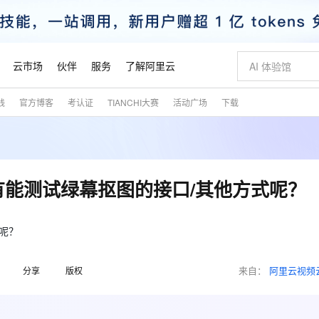
云市场
伙伴
服务
了解阿里云
践
官方博客
考认证
TIANCHI大赛
活动广场
下载
AI 特惠
数据与 API
成为产品伙伴
企业增值服务
最佳实践
价格计算器
AI 场景体
基础软件
产品伙伴合
阿里云认证
市场活动
配置报价
大模型
自助选配和估算价格
步到位
智启 AI 普惠权益
产品生态集成认证中心
企业支持计划
云上春晚
域名与网站
Qwen Audio：打造专属 AI 语音助手
千问官方 MaaS 平台，为开发者和 Agent 而生，新用户赠送 1 亿 + tokens 额度
一句话生成原生
AI Coding
阿里云Maa
2026 阿里云
云服务器 E
为企业打
数据集
Windows
大模型认证
模型
NEW
NEW
格式还原
值低价云产品抢先购
至高享 1亿+免费 tokens，加速 Al 应用落地
提供智能易用的域名与建站服务
Qwen-Audio-3.0-Realtime 端到端实时语音角色扮演
输入一句话想法,
智能编程，一键
安全可靠、
产品生态伙伴
专家技术服务
云上奥运之旅
弹性计算合作
阿里云中企出
手机三要素
宝塔 Linux
全部认证
前有能测试绿幕抠图的接口/其他方式呢？
价格优势
开源旗舰模型
即刻拥有 DeepSeek-V4-Pro
阿里云 OPC 创新助力计划
千问大模型
一键部署幻兽
AI 电商营销
对象存储 O
大模型
产品生态伙伴工作台
企业增值服务台
云栖战略参考
云存储合作计
云栖大会
身份实名认证
CentOS
训练营
推动算力普惠，释放技术红利
最高返9万
真正可用的 1M 上下文,一次完成代码全链路开发
快速构建应用程序和网站，即刻迈出上云第一步
轻松解锁专属 DeepSeek-V4-Pro
至高百万元 Token 补贴，加速一人公司成长
多元化、高性能、安全可靠的大模型服务
一键购买专属
从图文生成到
云上的中国
数据库合作计
活动全景
短信
Docker
式呢？
图片和
自进化智能体
5 分钟轻松部署专属 QwenPaw
Token Plan 模型订阅计划
数字证书管理服务（原SSL证书）
高效搭建 AI
AI 广告创作
无影云电脑
企业成长
NEW
HOT
信息公告
看见新力量
云网络合作计
OCR 文字识别
JAVA
越聪明
证享300元代金券
全托管，含MySQL、PostgreSQL、SQL Server、MariaDB多引擎
Qwen3.8-Max 首发尝鲜，限时加量 10 倍，夜间低至2折
实现全站HTTPS，呈现可信的WEB访问
从聊天伙伴进化为能主动干活的本地数字员工
图文、视频一
随时随地安
魔搭 Mode
来自：
阿里云视频
Kimi-K3
HappyHors
分享
版权
NEW
loud
服务实践
官网公告
金融模力时刻
Salesforce O
版
发票查验
全能环境
Claude Code + GStack 打造工程团队
千问办公，限时限量积分加倍
Qoder
低代码高效构
AI 建站
短信服务
型
NEW
作计划
Kimi 最新旗舰模型，长程编程与推理利器
让文字生成流
计划
创新中心
魔搭 ModelSc
健康状态
理服务
让AI从“聊天伙伴”进化为能干活的“数字员工”
安装技能 GStack，拥有专属 AI 工程团队
你的AI工作搭子，覆盖日常办公高频场景
面向真实软件的智能体编程平台
0 代码专业建
客户案例
天气预报查询
操作系统
态合作计划