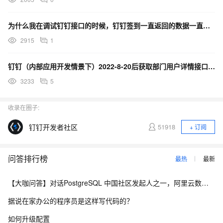
为什么我在调试钉钉接口的时候，钉钉签到一直返回的数据一直是空的？
2915
1
钉钉（内部应用开发情景下）2022-8-20后获取部门用户详情接口线上跑会报超时且无错误码和错误消息
3233
5
收录在圈子:
钉钉开发者社区
51918
+ 订阅
问答排行榜
最热
最新
【大咖问答】对话PostgreSQL 中国社区发起人之一，阿里云数据库高级专家 德哥
据说在家办公的程序员是这样写代码的？
如何升级配置