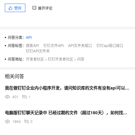
赞同
展开评论
问答分类：
API
问答标签：
搜索API
钉钉文件API
API文件夹接口
钉钉api接口接口
钉钉API文件夹
问答地址：
开发者社区
>
钉钉开发者社区
>
问答
相关问答
我在做钉钉企业内小程序开发，请问知识库的文件有没有api可以下载
401
1
电脑版钉钉聊天记录中 已经过期的文件（超过180天），如何找回？有没有可能从安装路径的缓存文件中找回
1864
0