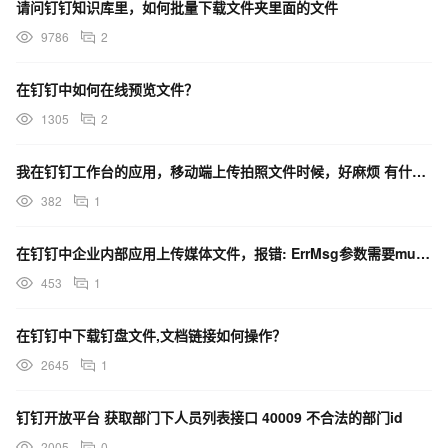
请问钉钉知识库里，如何批量下载文件夹里面的文件
9786
2
在钉钉中如何在线预览文件？
1305
2
我在钉钉工作台的应用，移动端上传拍照文件时候，好麻烦 有什么好办法吗？
382
1
在钉钉中企业内部应用上传媒体文件，报错: ErrMsg参数需要multipart类型，如何解决？
453
1
在钉钉中下载钉盘文件,文档链接如何操作？
2645
1
钉钉开放平台 获取部门下人员列表接口 40009 不合法的部门id
2005
0