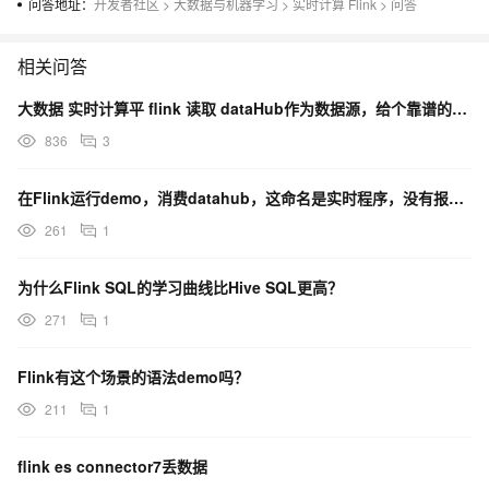
问答地址：
开发者社区
>
大数据与机器学习
>
实时计算 Flink
>
问答
相关问答
大数据 实时计算平 flink 读取 dataHub作为数据源，给个靠谱的demo 没一个文档能跑通
836
3
在Flink运行demo，消费datahub，这命名是实时程序，没有报错，为啥会结束？
261
1
为什么Flink SQL的学习曲线比Hive SQL更高？
271
1
Flink有这个场景的语法demo吗？
211
1
flink es connector7丢数据