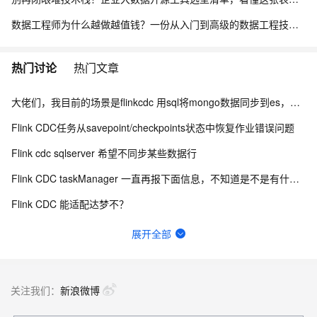
数据工程师为什么越做越值钱？一份从入门到高级的数据工程技能树、项目实战与简历升级指南
热门讨论
热门文章
大佬们，我目前的场景是flinkcdc 用sql将mongo数据同步到es，有人做过这样的场景吗？
Flink CDC任务从savepoint/checkpoints状态中恢复作业错误问题
Flink cdc sqlserver 希望不同步某些数据行
Flink CDC taskManager 一直再报下面信息，不知道是不是有什么问题？
Flink CDC 能适配达梦不？
有用flink cdc同步mysql到hive这样搞过的源码吗?
展开全部
如何用实时数据同步打破企业数据孤岛？
Flink CDC中有人使用clickhouse sink吗？
关注我们：
新浪微博
flinkcdc在IDEA运行正常，打包就报错