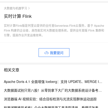
大数据与机器学习
实时计算 Flink
实时计算Flink版是阿里云提供的全托管Serverless Flink云服务，基于 Apache
Flink 构建的企业级、高性能实时大数据处理系统。提供全托管版 Flink 集群和
引擎，提高作业开发运维效率。
我要提问
相关文章
Apache Doris 4.1 全面增强 Iceberg：支持 UPDATE、MERGE INTO 与 Iceberg V3
大数据面试别只背八股！从零到拿下大厂的大数据系统设计备考路线
浏览器端 AI 视频实验：结合目标检测与光流实现群体运动追踪
别再闭眼堆技术栈！企业大数据开源工具选型清单，看懂这张表少走3年弯路