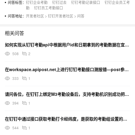
问答标签：
钉钉企业考勤
钉钉过去
钉钉考勤记录接口
钉钉企业员工考
勤
钉钉员工考勤接口
问答地址：
开发者社区
>
钉钉开发者社区
>
问答
相关问答
如何实现从钉钉考勤api中根据用户id和日期拿到的考勤数据在宜搭的文本控件中展示？
508
2
在workspace.apipost.net上进行钉钉考勤接口测报错—post参数需要json类型
333
1
请问各位，在钉钉上绑定M3考勤设备后，支持考勤机识别成功把数据推送到指定http地址吗 ？
394
1
在钉钉中通过接口获取考勤打卡经纬度，是获取的考勤组设置的地点经纬度，还是获取的实时打卡的经纬度？
544
1