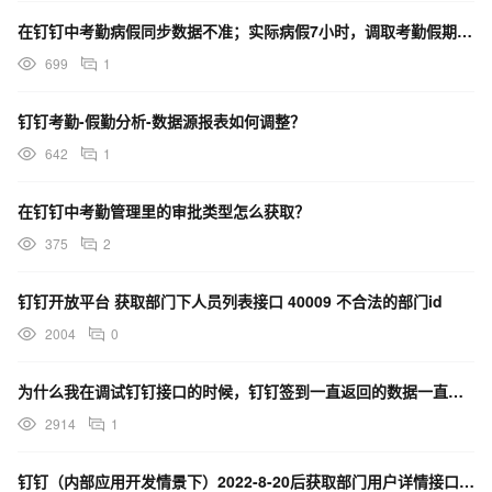
在钉钉中考勤病假同步数据不准；实际病假7小时，调取考勤假期数据时，没有工时，如何解决？
699
1
钉钉考勤-假勤分析-数据源报表如何调整？
642
1
在钉钉中考勤管理里的审批类型怎么获取？
375
2
钉钉开放平台 获取部门下人员列表接口 40009 不合法的部门id
2004
0
为什么我在调试钉钉接口的时候，钉钉签到一直返回的数据一直是空的？
2914
1
钉钉（内部应用开发情景下）2022-8-20后获取部门用户详情接口线上跑会报超时且无错误码和错误消息