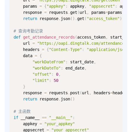
    url 
=
"https://oapi.dingtalk.com/gettoken"
    params 
=
{
"appkey"
:
 appkey
,
"appsecret"
:
 appse
    response 
=
 requests
.
get
(
url
,
 params
=
params
)
return
 response
.
json
(
)
.
get
(
"access_token"
)
# 查询考勤记录
def
get_attendance_records
(
access_token
,
 start_dat
    url 
=
"https://oapi.dingtalk.com/attendance/li
    headers 
=
{
"Content-Type"
:
"application/json"
}
    data 
=
{
"workDateFrom"
:
 start_date
,
"workDateTo"
:
 end_date
,
"offset"
:
0
,
"limit"
:
50
}
    response 
=
 requests
.
post
(
url
,
 headers
=
headers
,
return
 response
.
json
(
)
# 主函数
if
 __name__ 
==
"__main__"
:
    appkey 
=
"your_appkey"
    appsecret 
=
"your_appsecret"