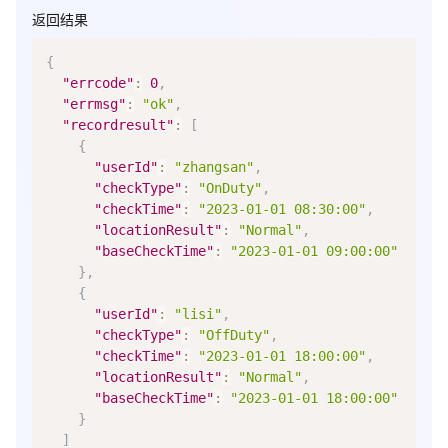
返回结果
{
"errcode"
:
0
,
"errmsg"
:
"ok"
,
"recordresult"
:
[
{
"userId"
:
"zhangsan"
,
"checkType"
:
"OnDuty"
,
"checkTime"
:
"2023-01-01 08:30:00"
,
"locationResult"
:
"Normal"
,
"baseCheckTime"
:
"2023-01-01 09:00:00"
}
,
{
"userId"
:
"lisi"
,
"checkType"
:
"OffDuty"
,
"checkTime"
:
"2023-01-01 18:00:00"
,
"locationResult"
:
"Normal"
,
"baseCheckTime"
:
"2023-01-01 18:00:00"
}
]