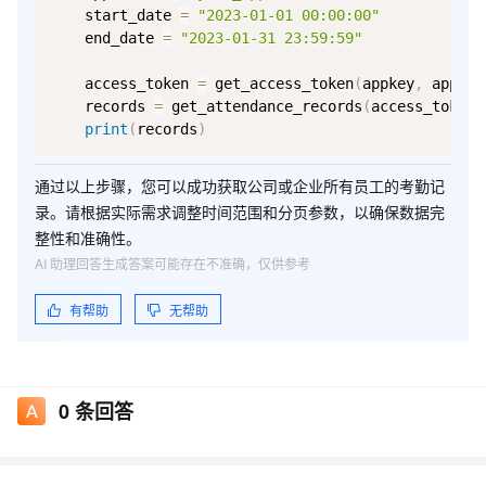
    start_date 
=
"2023-01-01 00:00:00"
    end_date 
=
"2023-01-31 23:59:59"
    access_token 
=
 get_access_token
(
appkey
,
 appsec
    records 
=
 get_attendance_records
(
access_token
,
print
(
records
)
通过以上步骤，您可以成功获取公司或企业所有员工的考勤记
录。请根据实际需求调整时间范围和分页参数，以确保数据完
整性和准确性。
AI 助理回答生成答案可能存在不准确，仅供参考
有帮助
无帮助
0
条回答