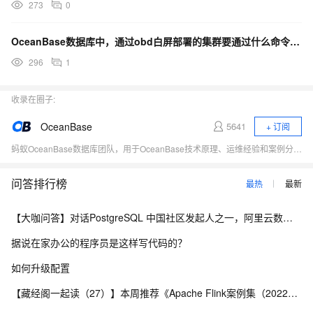
273
0
OceanBase数据库中，通过obd白屏部署的集群要通过什么命令进行重启？
296
1
收录在圈子:
OceanBase
5641
+ 订阅
蚂蚁OceanBase数据库团队，用于OceanBase技术原理、运维经验和案例分享、对外交流。
问答排行榜
最热
最新
【大咖问答】对话PostgreSQL 中国社区发起人之一，阿里云数据库高级专家 德哥
据说在家办公的程序员是这样写代码的？
如何升级配置
【藏经阁一起读（27）】本周推荐《Apache Flink案例集（2022版）》，你有哪些心得？