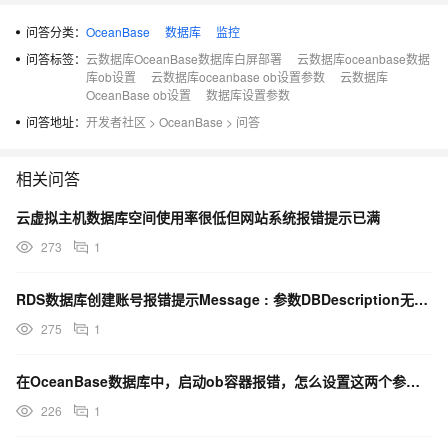
问答分类：
OceanBase
数据库
监控
datafile_size 不支持调小？ 只能调大？
问答标签：
云数据库OceanBase数据库白屏部署
云数据库oceanbase数据
库ob设置
云数据库oceanbase ob设置参数
云数据库
OceanBase ob设置
数据库设置参数
问答地址：
开发者社区
>
OceanBase
>
问答
相关问答
云虚拟主机数据库空间使用率很低但网站系统报错提示已满
273
1
RDS数据库创建账号报错提示Message : 参数DBDescription无效怎么处理
275
1
在OceanBase数据库中，启动ob容器报错，怎么设置这两个参数？通过-e？
226
1