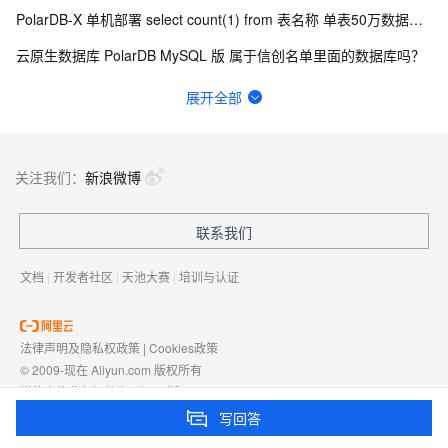
PolarDB-X 单机部署 select count(1) from 表名称 单表50万数据查询
云原生数据库 PolarDB MySQL 版 属于信创名单里面的数据库吗？
你拥有自己搭建的博客吗？
展开全部
PolarDB程序一直卡在create gms node 日志中有一个错误 ，怎么解决？
PolarDB 属于信创名单里面的数据库吗？
关注我们：
新浪微博
PolarDB-X与信创名单中的polardb v2.0 是什么关系 ？
联系我们
polardb mysql和polardb-x是啥区别？
文档
|
开发者社区
|
天池大赛
|
培训与认证
法律声明及隐私权政策
|
Cookies政策
© 2009-现在 Aliyun.com 版权所有
增值电信业务经营许可证：
浙B2-20080101
域名注册服务机构许可：
浙D3-20210002
写回答
浙公网安备 33010602009975号
浙B2-20080101-4