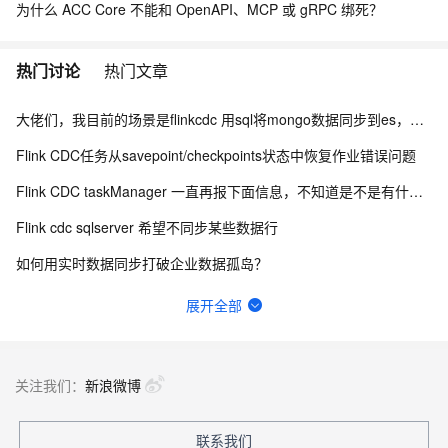
为什么 ACC Core 不能和 OpenAPI、MCP 或 gRPC 绑死？
热门讨论
热门文章
大佬们，我目前的场景是flinkcdc 用sql将mongo数据同步到es，有人做过这样的场景吗？
Flink CDC任务从savepoint/checkpoints状态中恢复作业错误问题
Flink CDC taskManager 一直再报下面信息，不知道是不是有什么问题？
Flink cdc sqlserver 希望不同步某些数据行
如何用实时数据同步打破企业数据孤岛？
Flink CDC 能适配达梦不？
展开全部
Flink CDC中有人使用clickhouse sink吗？
flink cdc接入备库B，类似这种情况咋解决的呢?
关注我们：
新浪微博
有用flink cdc同步mysql到hive这样搞过的源码吗?
联系我们
Flink out文件里面的内容再哪里定义啊？为什么我终端的东西没有写进去？