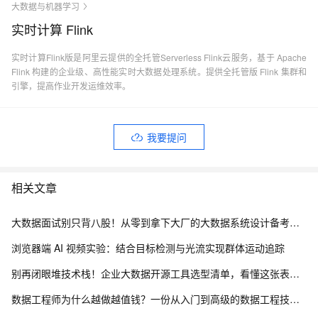
大数据与机器学习
实时计算 Flink
实时计算Flink版是阿里云提供的全托管Serverless Flink云服务，基于 Apache
Flink 构建的企业级、高性能实时大数据处理系统。提供全托管版 Flink 集群和
引擎，提高作业开发运维效率。
我要提问
相关文章
大数据面试别只背八股！从零到拿下大厂的大数据系统设计备考路线
浏览器端 AI 视频实验：结合目标检测与光流实现群体运动追踪
别再闭眼堆技术栈！企业大数据开源工具选型清单，看懂这张表少走3年弯路
数据工程师为什么越做越值钱？一份从入门到高级的数据工程技能树、项目实战与简历升级指南