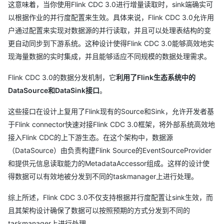
这意味着，当你使用Flink CDC 3.0进行增量读取时，sink端确实可
以根据作业的并行度配置来生效。具体来说，Flink CDC 3.0允许用
户通过配置来实现对数据源的并行读取，并且可以处理表结构的变
更自动同步到下游系统。这种设计使得Flink CDC 3.0能够高效地实
现海量数据的实时集成，并且能够适应不同规模的数据处理需求。
Flink CDC 3.0的数据分发机制，它
利用了Flink生态系统中的
DataSource和DataSink接口
。
这些接口在设计上复用了Flink现有的Source和Sink，允许开发者基
于Flink connector快速对接Flink CDC 3.0框架，将外部系统高效地
接入Flink CDC的上下游生态。在这个架构中，数据源
（DataSource）由负责构建Flink Source的EventSourceProvider
和提供元信息读取能力的MetadataAccessor组成。这样的设计使
得数据可以有效地被分发到不同的taskmanager上进行处理。
综上所述，Flink CDC 3.0不仅支持根据并行度配置让sink生效，而
且其架构设计确保了数据可以按照预期的方式分发到不同的
taskmanager上进行处理。