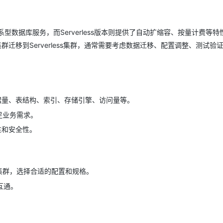
AI 应用
10分钟微调：让0.6B模型媲美235B模
多模态数据信
关系型数据库服务，而Serverless版本则提供了自动扩缩容、按量计费等
型
依托云原生高可用架构,实现Dify私有化部署
集群迁移到Serverless集群，通常需要考虑数据迁移、配置调整、测试验
用1%尺寸在特定领域达到大模型90%以上效果
一个 AI 助手
超强辅助，Bol
即刻拥有 DeepSeek-R1 满血版
在企业官网、通讯软件中为客户提供 AI 客服
多种方案随心选，轻松解锁专属 DeepSeek
数据量、表结构、索引、存储引擎、访问量等。
满足业务需求。
性和安全性。
ess集群，选择合适的配置和规格。
互通。