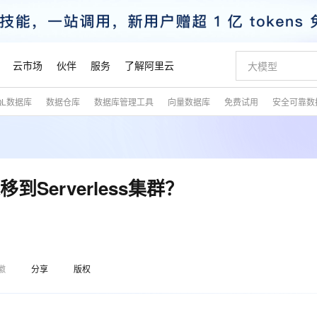
云市场
伙伴
服务
了解阿里云
QL数据库
数据仓库
数据库管理工具
向量数据库
免费试用
安全可靠数
AI 特惠
数据与 API
成为产品伙伴
企业增值服务
最佳实践
价格计算器
AI 场景体
基础软件
产品伙伴合
阿里云认证
市场活动
配置报价
大模型
自助选配和估算价格
新方式
睿译宝，AI翻译排版一步到位
智启 AI 普惠权益
产品生态集成认证中心
企业支持计划
云上春晚
域名与网站
千问官方 MaaS 平台，为开发者和 Agent 而生，新用户赠送 1 亿 + tokens 额度
Qwen Aud
AI Coding
阿里云Maa
2026 阿里云
云服务器 E
为企业打
数据集
Windows
大模型认证
模型
NEW
NEW
交付可用成果
值低价云产品抢先购
上传文档即自动完成翻译和格式还原
至高享 1亿+免费 tokens，加速 Al 应用落地
提供智能易用的域名与建站服务
智能编程，一键
安全可靠、
产品生态伙伴
专家技术服务
云上奥运之旅
弹性计算合作
阿里云中企出
手机三要素
宝塔 Linux
全部认证
到Serverless集群？
价格优势
有专属领域专家
GLM-5.2：长任务时代开源旗舰模型
阿里云 OPC 创新助力计划
千问大模型
即刻拥有 DeepS
AI 电商营销
对象存储 O
大模型
产品生态伙伴工作台
企业增值服务台
云栖战略参考
云存储合作计
云栖大会
身份实名认证
CentOS
训练营
推动算力普惠，释放技术红利
最高返9万
多领域专家智能体,一键组建 AI 虚拟交付团队
快速构建应用程序和网站，即刻迈出上云第一步
至高百万元 Token 补贴，加速一人公司成长
多元化、高性能、安全可靠的大模型服务
真正可用的 1M 上下文,一次完成代码全链路开发
轻松解锁专属 Dee
从图文生成到
云上的中国
数据库合作计
活动全景
短信
Docker
图片和
站式影视创作平台
Hermes Agent，打造自进化智能体
Token Plan 模型订阅计划
数字证书管理服务（原SSL证书）
5 分钟轻松部署
AI 广告创作
无影云电脑
企业成长
NEW
信息公告
看见新力量
云网络合作计
OCR 文字识别
JAVA
证享300元代金券
可视化编排打通从文字构思到成片全链路闭环
全托管，含MySQL、PostgreSQL、SQL Server、MariaDB多引擎
自主进化，持久记忆，越用越聪明
Qwen3.8-Max 首发尝鲜，限时加量 10 倍，夜间低至2折
实现全站HTTPS，呈现可信的WEB访问
图文、视频一
随时随地安
魔搭 Mode
Kimi-K3
HappyHors
徽
分享
版权
NEW
loud
服务实践
官网公告
金融模力时刻
Salesforce O
版
发票查验
全能环境
Claude Code + GStack 打造工程团队
千问办公，限时限量积分加倍
Qoder
低代码高效构
AI 建站
短信服务
型
NEW
作计划
Kimi 最新旗舰模型，长程编程与推理利器
让文字生成流
计划
创新中心
魔搭 ModelSc
健康状态
理服务
让AI从“聊天伙伴”进化为能干活的“数字员工”
安装技能 GStack，拥有专属 AI 工程团队
你的AI工作搭子，覆盖日常办公高频场景
面向真实软件的智能体编程平台
0 代码专业建
客户案例
天气预报查询
操作系统
态合作计划