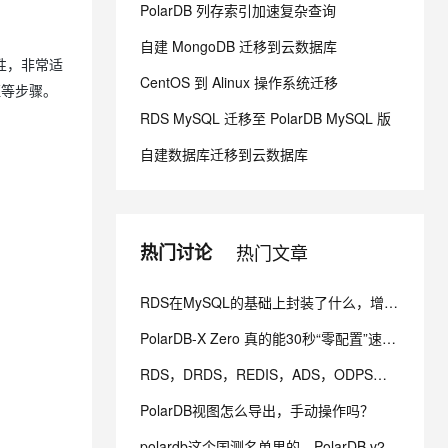
PolarDB 列存索引加速复杂查询
自建 MongoDB 迁移到云数据库
息提取
与 AI 智能体进行实时音视频通话
特性，非常适
从文本、图片、视频中提取结构化的属性信息
构建支持视频理解的 AI 音视频实时通话应用
CentOS 到 Alinux 操作系统迁移
证等步骤。
t.diy 一步搞定创意建站
构建大模型应用的安全防护体系
RDS MySQL 迁移至 PolarDB MySQL 版
通过自然语言交互简化开发流程,全栈开发支持
通过阿里云安全产品对 AI 应用进行安全防护
自建数据库迁移到云数据库
热门讨论
热门文章
RDS在MySQL的基础上封装了什么，增加了什么功能？
PolarDB-X Zero 真的能30秒“零配置”速通吗？它能帮我做什么？
RDS，DRDS，REDIS，ADS，ODPS之间的联系和区别是什么？
PolarDB视图怎么导出，手动操作吗？
polardb这个国测名单里的，PolarDB v2.0开源了没，对应github哪个项目啊？