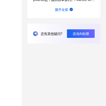
这边polardb有一个问题 数据库cpu突然飙高 然后慢日志是空的这个需要怎么排查呢？
展开全部
在PolarDB 同一条 sql 不同时刻 就是不同的执行效率 到底咋优化呢？
这RDS服务算是SaaS还是PaaS呢？
PolarDB可以在本地部署吗 ？
还有其他疑问?
咨询AI助理
win 环境下 docker 安装 polardb 本机用三方工具连接ip地址有特殊要求吗？