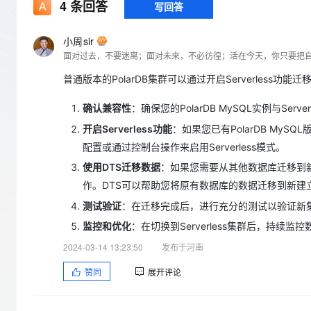
存储
天池大赛
4
条回答
写回答
Qwen3.7-Plus
云解析DNS
解决方案免费试用 新老
电子合同
最高领取价值200元试用
能看、能想、能动手的多模
安全
网络与CDN
AI 算法大赛
畅捷通
小周sir
大数据开发治理平台 Data
AI 产品 免费试用
网络
面对过去，不要迷离；面对未来，不必彷徨；活在今天，你只要把
安全
云开发大赛
Qwen3-VL-Plus
Tableau 订阅
1亿+ 大模型 tokens 和 
普通版本的PolarDB集群可以通过开启Serverless功能迁
可观测
入门学习赛
中间件
AI空中课堂在线直播课
云防火墙
140+云产品 免费试用
确认兼容性
：确保您的PolarDB MySQL实例与Ser
上云与迁云
云原生的云上边界网络安全
产品新客免费试用，最长1
数据库
生态解决方案
开启Serverless功能
：如果您已有PolarDB MyS
大模型服务
企业出海
大模型ACA认证体验
大数据计算
配置或通过控制台操作来启用Serverless模式。
助力企业全员 AI 认知与能
行业生态解决方案
千问AI平台-Token Plan
政企业务
使用DTS迁移数据
：如果您需要从其他数据库迁移到新的
媒体服务
开发者生态解决方案
作。DTS可以帮助您将原有数据库的数据迁移到新建立的S
企业服务与云通信
测试验证
：在迁移完成后，进行充分的测试以验证新
千问AI平台-模型体验
AI 开发和 AI 应用解决
在线体验全尺寸、多种模态
域名与网站
监控和优化
：在切换到Serverless集群后，持
2024-03-14 13:23:50
发布于河南
Happy 系列大模型
终端用户计算
赞同
展开评论
Serverless
开发工具