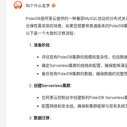
大模型解决方案
叫个什么名字
迁移与运维管理
快速部署 Dify，高效搭建 
PolarDB是阿里云提供的一种兼容MySQL协议的分布式
专有云
合弹性需求高的场景。如果您想要将普通版本的PolarDB
10 分钟在聊天系统中增加
以下是一个大致的迁移流程：
准备阶段
：
评估现有PolarDB集群的规模和复杂性，包括
确定Serverless集群的规格和配置，确保能够
备份现有PolarDB集群的数据，确保数据的完整
创建Serverless集群
：
在阿里云控制台中创建新的PolarDB Serverl
配置网络和安全组，确保新集群能够与现有系统
数据迁移
：