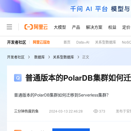
大模型
产品
解决方案
权益
定价
开发者社区
首页
Data+AI
关系型数据库
NoS
大模型
产品
解决方案
权益
定价
云市场
伙伴
服务
了解阿里云
精选产品
精选解决方案
普惠上云
产品定价
精选商城
成为销售伙伴
售前咨询
为什么选择阿里云
千问AI平台
开发者社区
数据库
关系型数据库
正文
了解云产品的定价详情
大模型服务平台百炼
千问办公，解锁你的工作
普惠上云 官方力荐
分销伙伴
在线服务
网站建设
什么是云计算
大
大模型服务与应用平台
企业级Agent产品，直接
云服务器38元/年起，超
咨询伙伴
多端小程序
技术领先
普通版本的PolarDB集群如何迁移
云上成本管理
售后服务
轻量应用服务器
Agency Agents：拥
官方推荐返现计划
大模型
精选产品
精选解决方案
Salesforce 国际版订阅
稳定可靠
管理和优化成本
推荐新用户得奖励，单订单
销售伙伴合作计划
自助服务
友盟天域
安全合规
人工智能与机器学习
AI
普通版本的PolarDB集群如何迁移到Serverless集群？
文本生成
云数据库 RDS
HappyHorse 打造一
云工开物
无影生态合作计划
在线服务
观测云
分析师报告
高校专属算力普惠，学生认
计算
互联网应用开发
Qwen3.8-Max
三分钟热度的鱼
2024-03-13 22:46:28
373
发布于安
HOT
Salesforce On Alibaba C
工单服务
Tuya 物联网平台阿里云
研究报告与白皮书
人工智能平台 PAI
快速拥有专属 OpenClaw
大模
Consulting Partner 合
大数据
容器
智能体时代全能旗舰模型
免费试用
短信专区
一站式AI开发、训练和推
蓝凌 OA
AI 大模型销售与服务生
现代化应用