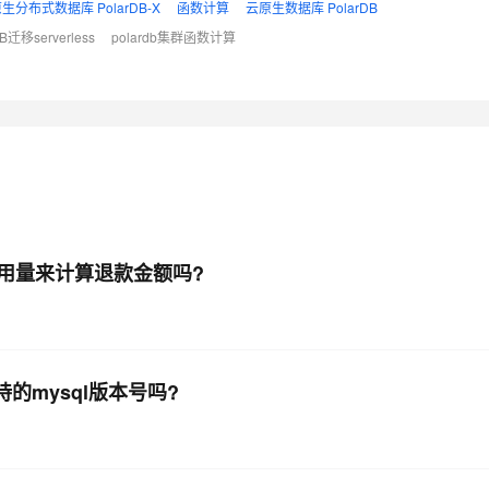
生分布式数据库 PolarDB-X
函数计算
云原生数据库 PolarDB
迁移serverless
polardb集群函数计算
价及已用量来计算退款金额吗?
是指支持的mysql版本号吗?