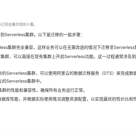
Deepseek-v4-pro
HappyHors
同享
万小智 AI 建站低至 15元/月
Qoder CN
AI 短剧/漫剧
云原生数据库 
快递物流查询
WordPress
成为服务伙
高校合作
点，立即开启云上创新
覆盖公网/内网、递归/权威、移动APP等全场景解析服务
送.CN域名，送备案服务码
基于千问大模型等，支持代码智能生成、研发智能问答
AI助力短剧
态智能体模型
旗舰 MoE 大模型，百万上下文与顶尖推理能力
图生视频，流
Ubuntu
服务生态伙伴
云工开物
企业应用
Works
Night Plan 支持 Qwen 3.8-Max
云原生大数据计算服务 MaxCompute
AI 办公
容器服务 Kub
NEW
自己完全展示给别人看。
GLM-5.2
Wan2.7-T
Red Hat
30+ 款产品免费体验
Data Agent 驱动的一站式 Data+AI 开发治理平台
夜间 5 折，Qwen/Meoo/TokenPlan 客户专享
面向分析的企业级SaaS模式云数据仓库
AI智能应用
提供一站式管
科研合作
视觉 Coding、空间感知、多模态思考等全面升级
1M上下文，专为长程任务能力而生
移到Serverless集群。以下是迁移的一般步骤：
ERP
堂（旗舰版）
SUSE
智能客服
CRM
verless集群完全兼容，这样业务可以在无需改造的情况下迁移至Serverles
防护产品
2个月
自动承接线索
建站小程序
QL版集群，可以直接在现有集群上开启Serverless功能。这一过程通常涉及
OA 办公系统
AI 应用构建
大模型原生
力提升
财税管理
模板建站
Qoder
大模型服务平台百炼-应用模版
HOT
NEW
Serverless集群，可以使用阿里云的数据迁移服务（DTS）来完成数
面向真实软件
个人版上线、团队版降价；千问3.8-Max首发发尝鲜
丰富多元化的应用模版和解决方案
400电话
定制建站
erverless集群中。
万有无界
集群的性能和兼容性，确保所有业务运行正常。
大模型服务平台百炼-智能体
方案
广告营销
模板小程序
的模型效果
灵活可视化地构建企业级 Agent
续监控数据库性能，并根据实际使用情况调整资源配置，以实现最优的性价比和
定制小程序
秒悟
人工智能平台 PAI
APP 开发
云端极速 AI 
新一代 AI 视频生成模型，深度适配广告营销等场景
AI Native 的算法工程平台，一站式完成建模、训练、推理服务部署
建站系统