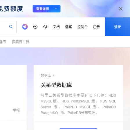
文档
备案
控制台
注册
登录
据库
探索云世界
验
作计划
器
AI 活动
专业服务
服务伙伴合作计划
开发者社区
加入我们
产品动态
服务平台百炼
阿里云 OPC 创新助力计划
一站式生成采购清单，支持单品或批量购买
io：打造专属 AI 语音助手
S产品伙伴计划（繁花）
峰会
CS
造的大模型服务与应用开发平台
一句话生成原生可编辑精美 PPT 文稿
AI 生产力先锋
Al MaaS 服务伙伴赋能合作
域名
博文
Careers
至高可申请百万元
Qwen3.8-Max 模型上线
开启高性价比 AI 编程新体验
弹性可伸缩的云计算服务
Qwen-Audio-3.0-Realtime 端到端实时语音角色扮演
输入一句话想法, 轻松生成专业的 PPT
先锋实践拓展 AI 生产力的边界
Token 补贴，五大权
计划
海大会
伙伴信用分合作计划
商标
问答
社会招聘
数据库
益加速 OPC 成功
eek-V4-Pro
SS
一键部署幻兽帕鲁游戏服务器
飞天发布时刻
HOT
Open Search 向量检索版支
划
备案
电子书
校园招聘
关系型数据库
pSeek-V4-Pro
视频创作，一键激活电商全链路生产力
稳定、安全、高性价比、高性能的云存储服务
一键购买专属联机服务器，轻松开启游戏
所见，即是所愿
持视频检索 Pipeline 功能
更多支持
划
公司注册
镜像站
视频生成
语音识别与合成
阿里云关系型数据库主要有以下几种：RDS
专属 QwenPaw
漫剧工坊：一站式动画创作平台
AI 实训营
HOT
应用身份服务 (IDaaS)
合作伙伴培训与认证
MySQL版、RDS PostgreSQL 版、RDS SQL
划
上云迁移
站生成，高效打造优质广告素材
全接入的云上超级电脑
从聊天伙伴进化为能主动干活的本地数字员工
快速生产连贯的高质量长漫剧
从基础到进阶，Agent 创客手把手教你
OpenClaw 管理能力上线
Server 版、PolarDB MySQL版、PolarDB
lScope
我要反馈
e-1.1-T2V
Qwen3-TTS-Flash
举报
查询合作伙伴
PostgreSQL 版、PolarDB分布式版 。
n Alibaba Cloud ISV 合作
代维服务
建企业门户网站
10 分钟搭建微信、支付宝小程序
MaxCompute MaxFrame 提
畅细腻的高质量视频
离线语音合成大模型，多语言方言自适应，低延迟高稳定
创新加速
ope
登录合作伙伴管理后台
我要建议
站，无忧落地极速上线
以可视化方式快速构建移动和 PC 门户网站
国内短信简单易用，安全可靠，秒级触达，全球覆盖200+国家和地区。
高效部署网站，快速应用到小程序
供自动弹性内存功能