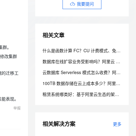
安全
我要投诉
e-1.1-I2V
Cosyvoice-V3-Flash
我要提问
PolarDB
上云场景组合购
Milvus 弹性伸缩功能新增节
伴
漫剧创作，剧本、分镜、视频高效生成
100%兼容MySQL、PostgreSQL，兼容Oracle，支持集中和分布式
覆盖90%+业务场景，专享组合折扣价
点支持范围
畅自然，细节丰富
高表现力语音合成大模型，语音克隆听感自然
VPN
ernetes 版 ACK
云聚AI 严选权益
AI 原生数据库服务发布
SSL 证书
2V
Fun-ASR
，一键激活高效办公新体验
理容器应用的 K8s 服务
精选AI产品，从模型到应用全链提效
Agent 数据网关
相关文章
文戏情感细腻自然，动作戏激烈拳拳到肉，实现更强表演能力
支持中英文自由切换，具备更强的噪声鲁棒性
堡垒机
AI 用量加速计划
云原生数据库 PolarDB
防火墙
s集群。
、识别商机，让客服更高效、服务更出色。
新老同享，达量后返
Agentic Database 发布
什么是函数计算 FC？CU 计费模式、免费额度、场景成本对比全说明
到修改集群
主机安全
应用
数据库在线扩容业务受影响吗？阿里云 PolarDB 秒级弹性无感变配解析
千问办公
NEW
云数据库 Serverless 模式怎么收费？阿里云 PolarDB Serverless 按需计费解析
据的迁移工
AI 应用及服务市场
的智能体编程平台
一站式AI生产力平台
100TB 数据存储在云上成本多少？阿里云 PolarDB 存算分离省成本解析
AI 应用
伶鹊
租赁系统哪类好：基于阿里云生态的架构设计与选型考量
企业级人与Agent协作平台，接入和调度多个数字员工
智能客服平台，对话机器人、对话分析、智能外呼
大模型
性能表现。
举报
大模型服务平台百炼 - 全妙
自然语言处理
应用创作平台
多模态内容创作工具，已接入 DeepSeek
数据标注
相关解决方案
更多
机器学习