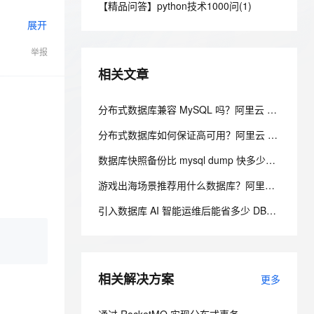
安全
【精品问答】python技术1000问(1)
我要投诉
e-1.1-I2V
Cosyvoice-V3-Flash
PolarDB
上云场景组合购
Milvus 弹性伸缩功能新增节
伴
展开
漫剧创作，剧本、分镜、视频高效生成
100%兼容MySQL、PostgreSQL，兼容Oracle，支持集中和分布式
覆盖90%+业务场景，专享组合折扣价
点支持范围
畅自然，细节丰富
高表现力语音合成大模型，语音克隆听感自然
VPN
；如果用户没有
举报
云聚AI 严选权益
AI 原生数据库服务发布
SSL 证书
2V
Fun-ASR
，一键激活高效办公新体验
上边界网络安全防护产品
精选AI产品，从模型到应用全链提效
Agent 数据网关
相关文章
文戏情感细腻自然，动作戏激烈拳拳到肉，实现更强表演能力
支持中英文自由切换，具备更强的噪声鲁棒性
堡垒机
AI 用量加速计划
云原生数据库 PolarDB
防火墙
分布式数据库兼容 MySQL 吗？阿里云 PolarDB-X 100% MySQL 协议兼容零改造解析
、识别商机，让客服更高效、服务更出色。
新老同享，达量后返
Agentic Database 发布
主机安全
应用
分布式数据库如何保证高可用？阿里云 PolarDB-X Paxos 多副本 RPO=0 解析
数据库快照备份比 mysql dump 快多少？阿里云 PolarDB 快照备份与库表恢复解析
千问办公
NEW
AI 应用及服务市场
的智能体编程平台
一站式AI生产力平台
游戏出海场景推荐用什么数据库？阿里云 PolarDB 全球数据库网络 GDN 解析
AI 应用
伶鹊
引入数据库 AI 智能运维后能省多少 DBA 人力成本？阿里云 RDS、自治服务投入产出比（ROI）测算
企业级人与Agent协作平台，接入和调度多个数字员工
智能客服平台，对话机器人、对话分析、智能外呼
大模型
大模型服务平台百炼 - 全妙
自然语言处理
应用创作平台
多模态内容创作工具，已接入 DeepSeek
相关解决方案
数据标注
更多
机器学习