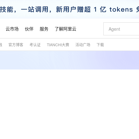
云市场
伙伴
服务
了解阿里云
践
官方博客
考认证
TIANCHI大赛
活动广场
下载
AI 特惠
数据与 API
成为产品伙伴
企业增值服务
最佳实践
价格计算器
AI 场景体
基础软件
产品伙伴合
阿里云认证
市场活动
配置报价
大模型
自助选配和估算价格
新方式
睿译宝，AI翻译排版一步到位
智启 AI 普惠权益
产品生态集成认证中心
企业支持计划
云上春晚
域名与网站
千问官方 MaaS 平台，为开发者和 Agent 而生，新用户赠送 1 亿 + tokens 额度
Qwen Aud
AI Coding
阿里云Maa
2026 阿里云
云服务器 E
为企业打
数据集
Windows
大模型认证
模型
NEW
NEW
交付可用成果
值低价云产品抢先购
上传文档即自动完成翻译和格式还原
至高享 1亿+免费 tokens，加速 Al 应用落地
提供智能易用的域名与建站服务
智能编程，一键
安全可靠、
产品生态伙伴
专家技术服务
云上奥运之旅
弹性计算合作
阿里云中企出
手机三要素
宝塔 Linux
全部认证
价格优势
有专属领域专家
GLM-5.2：长任务时代开源旗舰模型
阿里云 OPC 创新助力计划
千问大模型
即刻拥有 DeepS
AI 电商营销
对象存储 O
大模型
产品生态伙伴工作台
企业增值服务台
云栖战略参考
云存储合作计
云栖大会
身份实名认证
CentOS
训练营
推动算力普惠，释放技术红利
最高返9万
多领域专家智能体,一键组建 AI 虚拟交付团队
快速构建应用程序和网站，即刻迈出上云第一步
至高百万元 Token 补贴，加速一人公司成长
多元化、高性能、安全可靠的大模型服务
真正可用的 1M 上下文,一次完成代码全链路开发
轻松解锁专属 Dee
从图文生成到
云上的中国
数据库合作计
活动全景
短信
Docker
图片和
站式影视创作平台
Hermes Agent，打造自进化智能体
Token Plan 模型订阅计划
数字证书管理服务（原SSL证书）
5 分钟轻松部署
AI 广告创作
无影云电脑
企业成长
NEW
信息公告
看见新力量
云网络合作计
OCR 文字识别
JAVA
证享300元代金券
可视化编排打通从文字构思到成片全链路闭环
全托管，含MySQL、PostgreSQL、SQL Server、MariaDB多引擎
自主进化，持久记忆，越用越聪明
Qwen3.8-Max 首发尝鲜，限时加量 10 倍，夜间低至2折
实现全站HTTPS，呈现可信的WEB访问
图文、视频一
随时随地安
魔搭 Mode
Kimi-K3
HappyHors
NEW
loud
服务实践
官网公告
金融模力时刻
Salesforce O
版
发票查验
全能环境
Claude Code + GStack 打造工程团队
千问办公，限时限量积分加倍
Qoder
低代码高效构
AI 建站
短信服务
型
NEW
作计划
Kimi 最新旗舰模型，长程编程与推理利器
让文字生成流
计划
创新中心
魔搭 ModelSc
健康状态
理服务
让AI从“聊天伙伴”进化为能干活的“数字员工”
安装技能 GStack，拥有专属 AI 工程团队
你的AI工作搭子，覆盖日常办公高频场景
面向真实软件的智能体编程平台
0 代码专业建
客户案例
天气预报查询
操作系统
态合作计划