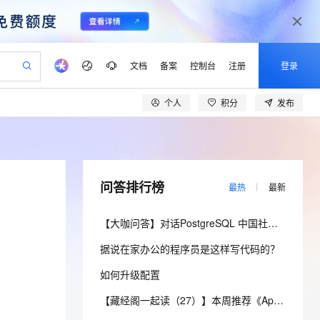
文档
备案
控制台
注册
登录
个人
积分
发布
验
作计划
器
AI 活动
专业服务
服务伙伴合作计划
开发者社区
加入我们
产品动态
服务平台百炼
阿里云 OPC 创新助力计划
一站式生成采购清单，支持单品或批量购买
io：打造专属 AI 语音助手
S产品伙伴计划（繁花）
峰会
CS
造的大模型服务与应用开发平台
一句话生成原生可编辑精美 PPT 文稿
AI 生产力先锋
Al MaaS 服务伙伴赋能合作
域名
博文
Careers
至高可申请百万元
Qwen3.8-Max 模型上线
开启高性价比 AI 编程新体验
弹性可伸缩的云计算服务
Qwen-Audio-3.0-Realtime 端到端实时语音角色扮演
输入一句话想法, 轻松生成专业的 PPT
先锋实践拓展 AI 生产力的边界
Token 补贴，五大权
计划
海大会
伙伴信用分合作计划
商标
问答
社会招聘
问答排行榜
最热
最新
益加速 OPC 成功
eek-V4-Pro
SS
一键部署幻兽帕鲁游戏服务器
飞天发布时刻
HOT
Open Search 向量检索版支
划
备案
电子书
校园招聘
pSeek-V4-Pro
视频创作，一键激活电商全链路生产力
稳定、安全、高性价比、高性能的云存储服务
一键购买专属联机服务器，轻松开启游戏
所见，即是所愿
持视频检索 Pipeline 功能
更多支持
【大咖问答】对话PostgreSQL 中国社区发起人之一，阿里云数据库高级专家 德哥
划
公司注册
镜像站
视频生成
语音识别与合成
专属 QwenPaw
漫剧工坊：一站式动画创作平台
AI 实训营
HOT
应用身份服务 (IDaaS)
据说在家办公的程序员是这样写代码的？
合作伙伴培训与认证
划
上云迁移
站生成，高效打造优质广告素材
全接入的云上超级电脑
从聊天伙伴进化为能主动干活的本地数字员工
快速生产连贯的高质量长漫剧
从基础到进阶，Agent 创客手把手教你
OpenClaw 管理能力上线
lScope
我要反馈
e-1.1-T2V
Qwen3-TTS-Flash
如何升级配置
查询合作伙伴
n Alibaba Cloud ISV 合作
代维服务
建企业门户网站
10 分钟搭建微信、支付宝小程序
MaxCompute MaxFrame 提
畅细腻的高质量视频
离线语音合成大模型，多语言方言自适应，低延迟高稳定
创新加速
ope
登录合作伙伴管理后台
【藏经阁一起读（27）】本周推荐《Apache Flink案例集（2022版）》，你有哪些心得？
我要建议
站，无忧落地极速上线
以可视化方式快速构建移动和 PC 门户网站
国内短信简单易用，安全可靠，秒级触达，全球覆盖200+国家和地区。
高效部署网站，快速应用到小程序
供自动弹性内存功能