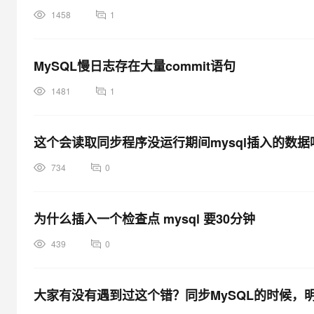
1458
1
MySQL慢日志存在大量commit语句
1481
1
这个会读取同步程序没运行期间mysql插入的数
734
0
为什么插入一个检查点 mysql 要30分钟
439
0
大家有没有遇到过这个错？同步MySQL的时候，