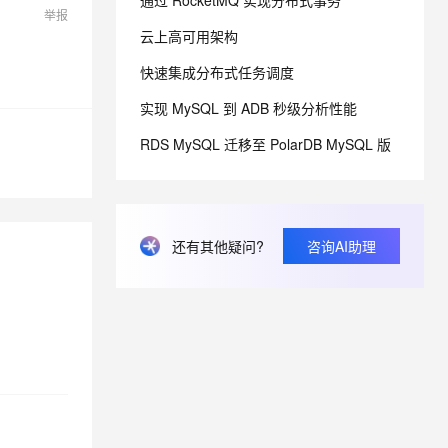
通过 RocketMQ 实现分布式事务
举报
云上高可用架构
息提取
与 AI 智能体进行实时音视频通话
快速集成分布式任务调度
从文本、图片、视频中提取结构化的属性信息
构建支持视频理解的 AI 音视频实时通话应用
实现 MySQL 到 ADB 秒级分析性能
t.diy 一步搞定创意建站
构建大模型应用的安全防护体系
通过自然语言交互简化开发流程,全栈开发支持
通过阿里云安全产品对 AI 应用进行安全防护
RDS MySQL 迁移至 PolarDB MySQL 版
还有其他疑问?
咨询AI助理