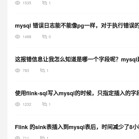
1535
1
mysql 错误日志能不能像pg一样，对于执行错误
1488
0
这报错信息让我怎么知道是哪一个字段呢？mysql建
783
1
使用flink-sql写入mysql的时候，只指定插
1232
1
Flink 的sink表插入到mysql表后，时间减少
711
1