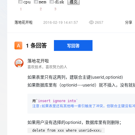
存储
天池大赛
Qwen3.7-Plus
云解析DNS
解决方案免费试用 新老
电子合同
最高领取价值200元试用
能看、能想、能动手的多模
安全
网络与CDN
AI 算法大赛
畅捷通
我想要的功能是：用户（userid=1）选择optionid（1，2，3
落地花开啦
2016-02-19 14:41:57
2657
分享
大数据开发治理平台 Data
AI 产品 免费试用
网络
安全
云开发大赛
选择的optionid，数据库里有则删除；
Qwen3-VL-Plus
Tableau 订阅
1亿+ 大模型 tokens 和 
麻烦了，望指点。。。
可观测
入门学习赛
中间件
AI空中课堂在线直播课
容器服务 Kubernetes 版
140+云产品 免费试用
1
条回答
写回答
上云与迁云
提供一站式管理容器应用的 K
产品新客免费试用，最长1
数据库
生态解决方案
大模型服务
企业出海
大模型ACA认证体验
落地花开啦
大数据计算
喜欢技术，喜欢努力的人
助力企业全员 AI 认知与能
行业生态解决方案
千问AI平台-Token Plan
政企业务
媒体服务
如果表里只有这两列，建联合主键(userid,optionid)
开发者生态解决方案
如果数据库里有（optionid---userid）就不插入，没有
企业服务与云通信
千问AI平台-模型体验
AI 开发和 AI 应用解决
在线体验全尺寸、多种模态
域名与网站
用`
insert
ignore
into
`

注意:如果表里还有其他唯一索引触发了冲突，但联合主键没有
Happy 系列大模型
终端用户计算
Serverless
如果用户没有选择的optionid，数据库里有则删除；
delete from xxx where userid=xxx;
开发工具