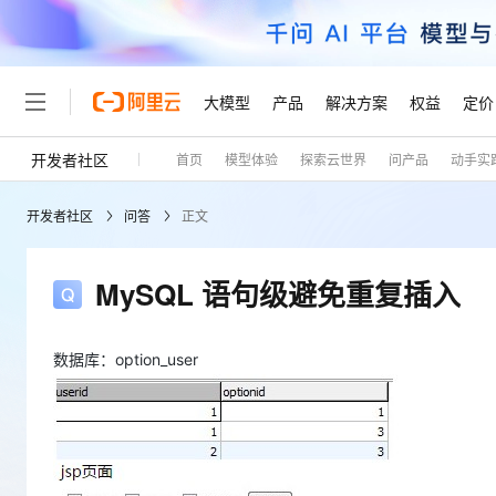
大模型
产品
解决方案
权益
定价
开发者社区
首页
模型体验
探索云世界
问产品
动手实
大模型
产品
解决方案
权益
定价
云市场
伙伴
服务
了解阿里云
精选产品
精选解决方案
普惠上云
产品定价
精选商城
成为销售伙伴
售前咨询
为什么选择阿里云
千问AI平台
开发者社区
问答
正文
了解云产品的定价详情
大模型服务平台百炼
千问办公，解锁你的工作
普惠上云 官方力荐
分销伙伴
在线服务
网站建设
什么是云计算
大
大模型服务与应用平台
企业级Agent产品，直接
云服务器38元/年起，超
咨询伙伴
多端小程序
技术领先
MySQL 语句级避免重复插入
云上成本管理
售后服务
轻量应用服务器
Agency Agents：拥
官方推荐返现计划
大模型
精选产品
精选解决方案
Salesforce 国际版订阅
稳定可靠
管理和优化成本
推荐新用户得奖励，单订单
销售伙伴合作计划
自助服务
友盟天域
安全合规
人工智能与机器学习
AI
数据库：option_user
文本生成
云数据库 RDS
HappyHorse 打造一
云工开物
无影生态合作计划
在线服务
观测云
分析师报告
高校专属算力普惠，学生认
计算
互联网应用开发
Qwen3.8-Max
HOT
Salesforce On Alibaba C
工单服务
Tuya 物联网平台阿里云
研究报告与白皮书
人工智能平台 PAI
快速拥有专属 OpenClaw
大模
Consulting Partner 合
大数据
容器
智能体时代全能旗舰模型
免费试用
短信专区
一站式AI开发、训练和推
蓝凌 OA
AI 大模型销售与服务生
现代化应用