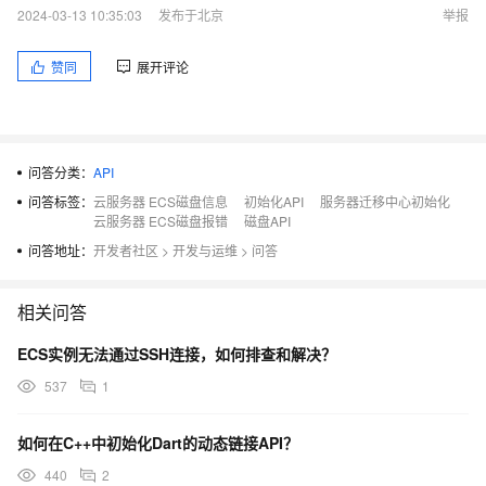
2024-03-13 10:35:03
发布于北京
举报
赞同
展开评论
问答分类：
API
问答标签：
云服务器 ECS磁盘信息
初始化API
服务器迁移中心初始化
云服务器 ECS磁盘报错
磁盘API
问答地址：
开发者社区
>
开发与运维
>
问答
相关问答
ECS实例无法通过SSH连接，如何排查和解决？
537
1
如何在C++中初始化Dart的动态链接API？
440
2