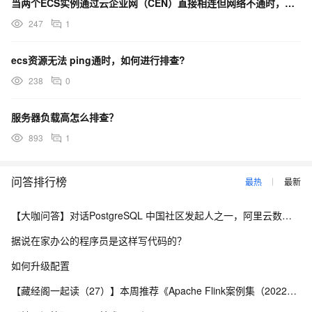
当两个ECS实例通过云企业网（CEN）直接相连但网络不通时，如何排查？
247
1
ecs资源无法 ping通时，如何进行排查?
238
0
服务器负载高怎么排查？
893
1
问答排行榜
最热
最新
【大咖问答】对话PostgreSQL 中国社区发起人之一，阿里云数据库高级专家 德哥
据说在家办公的程序员是这样写代码的？
如何升级配置
【藏经阁一起读（27）】本周推荐《Apache Flink案例集（2022版）》，你有哪些心得？