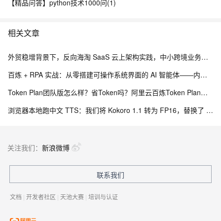
【精品问答】python技术1000问(1)
相关文章
外贸稳增背景下，反向海淘 SaaS 云上架构实践，中小跨境业务如何低成本扛住流量脉冲
百炼 + RPA 实战：从零搭建可操作系统界面的 AI 智能体——内网离线部署与 EXE 打包分发完整方案
Token Plan团队版怎么样？省Token吗？阿里云百炼Token Plan团队版购买指南
浏览器本地跑中文 TTS：我们将 Kokoro 1.1 转为 FP16，替换了 Piper 中文配音
关注我们：
新浪微博
联系我们
文档
|
开发者社区
|
天池大赛
|
培训与认证