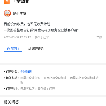
1
条回答
是小李呀
目前没有收费，也暂无收费计划
--此回答整理自钉群“网盘与相册服务企业版客户群”
2024-03-06 12:45:12
发布于辽宁
举报
赞同
1
展开评论
问答分类：
全球加速
问答标签：
阿里云全球加速
网盘相册全球加速
阿里云相册全球加速功
能
问答地址：
开发者社区
>
云存储
>
问答
相关问答