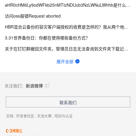
aHR0cHM6Ly9odWFkb25nMTIzNDUub3NzLWNuLWhhb是什么情况？
访问oss报错Request aborted
HBR混合云备份的容灾客户端授权的收费是怎样的？我从两个地方看到的不一样，哪个为准？
3.31世界备份日：你都在使用哪些备份方式？
关于在钉钉群撤回文件夹，管理员日志无法查询到文件夹下载记录的问题。
畅意抒怀，以诗会友，写下你的运维打油诗！
展开全部
云盘同步文件夹不能同步删除操作
为什么U0001和U0002在一个分区，U0002和U0003却不在同一个分区呢？
关注我们：
新浪微博
对象存储oss免费存储空间，免费流量和免费访问量是多少
联系我们
https://amp-message.alicdn.com/upload/ 如何存文件到这里
文档
|
开发者社区
|
天池大赛
|
培训与认证