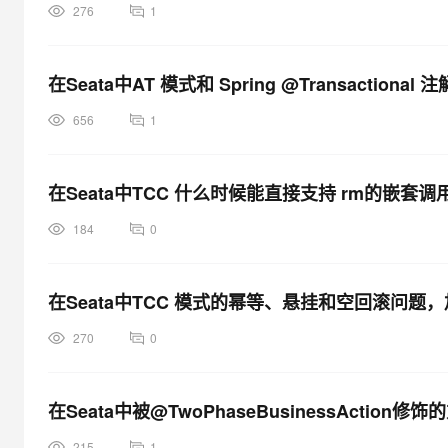
276
1
在Seata中AT 模式和 Spring @Transaction
656
1
在Seata中TCC 什么时候能直接支持 rm的嵌套调
184
0
在Seata中TCC 模式的幂等、悬挂和空回滚问
270
0
在Seata中被@TwoPhaseBusinessActi
215
1