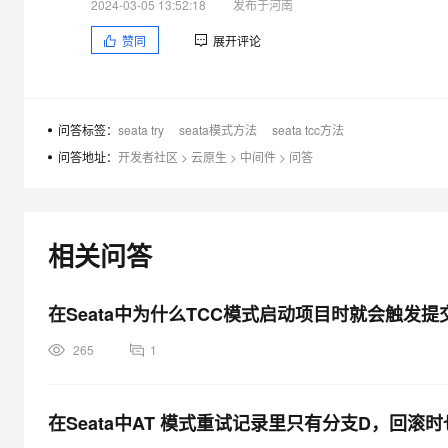
2024-03-05 13:52:18
发布于河南
赞同
展开评论
问答标签：
seata try
seata模式方法
seata tcc方法
问答地址：
开发者社区
>
云原生
>
中间件
>
问答
相关问答
在Seata中为什么TCC模式启动项目时就会触发
265
1
在Seata中AT 模式重试记录里只有分支D，回