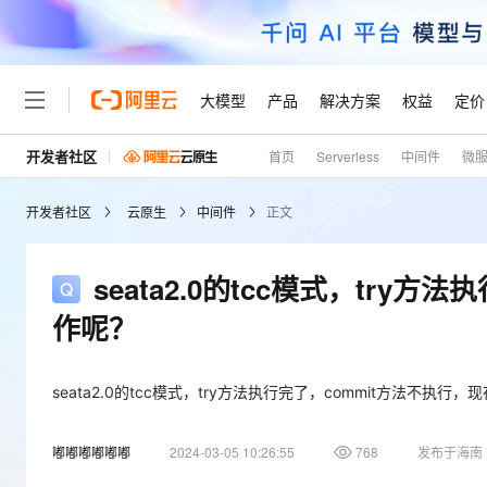
大模型
产品
解决方案
权益
定价
开发者社区
首页
Serverless
中间件
微
大模型
产品
解决方案
权益
定价
云市场
伙伴
服务
了解阿里云
精选产品
精选解决方案
普惠上云
产品定价
精选商城
成为销售伙伴
售前咨询
为什么选择阿里云
千问AI平台
开发者社区
云原生
中间件
正文
了解云产品的定价详情
大模型服务平台百炼
千问办公，解锁你的工作
普惠上云 官方力荐
分销伙伴
在线服务
网站建设
什么是云计算
大
大模型服务与应用平台
企业级Agent产品，直接
云服务器38元/年起，超
咨询伙伴
多端小程序
技术领先
seata2.0的tcc模式，try
云上成本管理
售后服务
轻量应用服务器
Agency Agents：拥
官方推荐返现计划
大模型
精选产品
精选解决方案
Salesforce 国际版订阅
稳定可靠
作呢？
管理和优化成本
推荐新用户得奖励，单订单
销售伙伴合作计划
自助服务
友盟天域
安全合规
人工智能与机器学习
AI
文本生成
云数据库 RDS
HappyHorse 打造一
云工开物
无影生态合作计划
在线服务
观测云
分析师报告
高校专属算力普惠，学生认
seata2.0的tcc模式，try方法执行完了，commit方法不执行
计算
互联网应用开发
Qwen3.8-Max
HOT
Salesforce On Alibaba C
工单服务
Tuya 物联网平台阿里云
研究报告与白皮书
人工智能平台 PAI
快速拥有专属 OpenClaw
大模
Consulting Partner 合
大数据
容器
智能体时代全能旗舰模型
嘟嘟嘟嘟嘟嘟
2024-03-05 10:26:55
768
发布于海南
免费试用
短信专区
一站式AI开发、训练和推
蓝凌 OA
AI 大模型销售与服务生
现代化应用