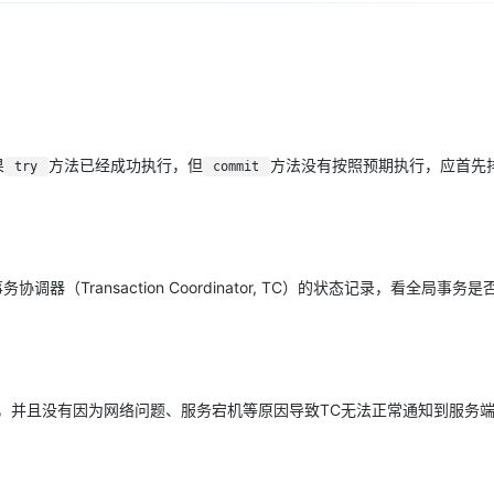
Deepseek-v4-pro
HappyHors
同享
万小智 AI 建站低至 15元/月
Qoder CN
AI 短剧/漫剧
云原生数据库 
快递物流查询
WordPress
成为服务伙
高校合作
点，立即开启云上创新
覆盖公网/内网、递归/权威、移动APP等全场景解析服务
送.CN域名，送备案服务码
基于千问大模型等，支持代码智能生成、研发智能问答
AI助力短剧
态智能体模型
旗舰 MoE 大模型，百万上下文与顶尖推理能力
图生视频，流
Ubuntu
服务生态伙伴
云工开物
企业应用
Works
Night Plan 支持 Qwen 3.8-Max
云原生大数据计算服务 MaxCompute
AI 办公
容器服务 Kub
NEW
GLM-5.2
Wan2.7-T
Red Hat
30+ 款产品免费体验
Data Agent 驱动的一站式 Data+AI 开发治理平台
夜间 5 折，Qwen/Meoo/TokenPlan 客户专享
面向分析的企业级SaaS模式云数据仓库
AI智能应用
提供一站式管
科研合作
视觉 Coding、空间感知、多模态思考等全面升级
1M上下文，专为长程任务能力而生
ERP
堂（旗舰版）
SUSE
智能客服
果
方法已经成功执行，但
方法没有按照预期执行，应首先
try
CRM
commit
防护产品
2个月
自动承接线索
建站小程序
OA 办公系统
AI 应用构建
大模型原生
力提升
财税管理
模板建站
Qoder
大模型服务平台百炼-应用模版
HOT
NEW
面向真实软件
个人版上线、团队版降价；千问3.8-Max首发发尝鲜
丰富多元化的应用模版和解决方案
器（Transaction Coordinator, TC）的状态记录，看全局事务
400电话
定制建站
万有无界
大模型服务平台百炼-智能体
方案
广告营销
模板小程序
的模型效果
灵活可视化地构建企业级 Agent
定制小程序
秒悟
人工智能平台 PAI
APP 开发
册，并且没有因为网络问题、服务宕机等原因导致TC无法正常通知到服务
云端极速 AI 
新一代 AI 视频生成模型，深度适配广告营销等场景
AI Native 的算法工程平台，一站式完成建模、训练、推理服务部署
建站系统