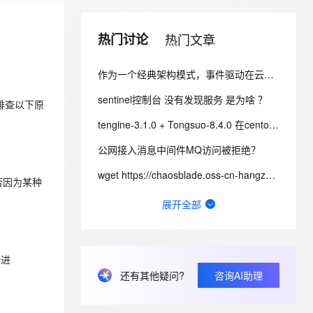
安全
我要投诉
e-1.1-I2V
Cosyvoice-V3-Flash
PolarDB
上云场景组合购
Milvus 弹性伸缩功能新增节
伴
漫剧创作，剧本、分镜、视频高效生成
100%兼容MySQL、PostgreSQL，兼容Oracle，支持集中和分布式
覆盖90%+业务场景，专享组合折扣价
点支持范围
畅自然，细节丰富
高表现力语音合成大模型，语音克隆听感自然
VPN
热门讨论
热门文章
ernetes 版 ACK
云聚AI 严选权益
AI 原生数据库服务发布
SSL 证书
2V
Fun-ASR
，一键激活高效办公新体验
理容器应用的 K8s 服务
精选AI产品，从模型到应用全链提效
Agent 数据网关
作为一个经典架构模式，事件驱动在云时代为什么会再次流行呢？
文戏情感细腻自然，动作戏激烈拳拳到肉，实现更强表演能力
支持中英文自由切换，具备更强的噪声鲁棒性
堡垒机
AI 用量加速计划
云原生数据库 PolarDB
sentinel控制台 没有发现服务 是为啥 ？
排查以下原
防火墙
、识别商机，让客服更高效、服务更出色。
新老同享，达量后返
Agentic Database 发布
tengine-3.1.0 + Tongsuo-8.4.0 在centos7.9 编译报错 SSL
主机安全
应用
公网接入消息中间件MQ访问被拒绝？
千问办公
NEW
AI 应用及服务市场
wget https://chaosblade.oss-cn-hangzhou.aliyuncs.c
的智能体编程平台
一站式AI生产力平台
是否因为某种
有办法修改服务端Dubbo-go的这个窗口大小吗？
AI 应用
展开全部
伶鹊
企业级人与Agent协作平台，接入和调度多个数字员工
智能客服平台，对话机器人、对话分析、智能外呼
Seata PhaseTwo_RollbackFailed_XAER_xa事务出现这个是什么意思？
大模型
为什么到现在Sentinel开源l还是不去掉fastjson的引用？
大模型服务平台百炼 - 全妙
自然语言处理
端进
应用创作平台
多模态内容创作工具，已接入 DeepSeek
Seata的JDK版本要求是什么？
还有其他疑问?
咨询AI助理
数据标注
docker 部署seata-server1.7莫名重启什么原因？最低的资源配置是多少？
机器学习