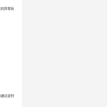
定的异常处
息提取
与 AI 智能体进行实时音视频通话
从文本、图片、视频中提取结构化的属性信息
构建支持视频理解的 AI 音视频实时通话应用
t.diy 一步搞定创意建站
构建大模型应用的安全防护体系
通过自然语言交互简化开发流程,全栈开发支持
通过阿里云安全产品对 AI 应用进行安全防护
如通过定时