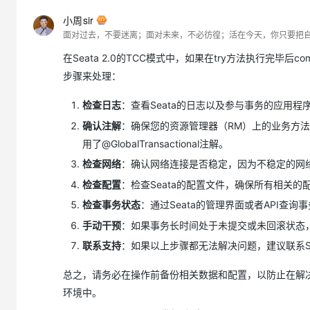
小周sir
面对过去，不要迷离；面对未来，不必彷徨；活在今天，你只要把
在Seata 2.0的TCC模式中，如果在try方法执行完
步骤来处理：
检查日志
：查看Seata的日志以及参与事务的应用
确认注解
：确保您的资源管理器（RM）上的业务方法已经添
用了@GlobalTransactional注解。
检查网络
：确认网络连接是否稳定，因为不稳定的网络
检查配置
：检查Seata的配置文件，确保所有相关
检查事务状态
：通过Seata的管理界面或者API查
手动干预
：如果事务长时间处于未提交或未回滚状态，可
联系支持
：如果以上步骤都无法解决问题，建议联系S
总之，请务必在操作前备份相关数据和配置，以防止在解
环境中。