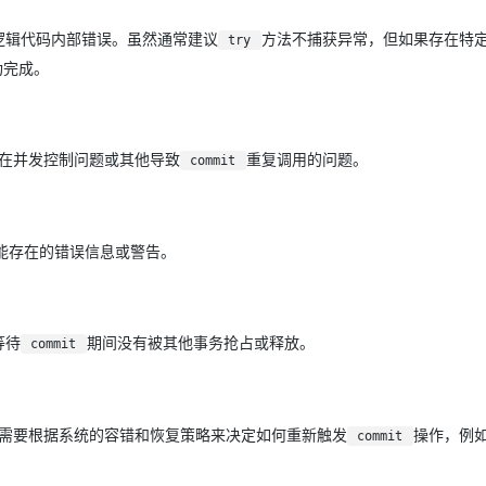
逻辑代码内部错误。虽然通常建议
方法不捕获异常，但如果存在特
try
AI 应用
10分钟微调：让0.6B模型媲美235B模
多模态数据信
功完成。
型
依托云原生高可用架构,实现Dify私有化部署
用1%尺寸在特定领域达到大模型90%以上效果
一个 AI 助手
超强辅助，Bol
即刻拥有 DeepSeek-R1 满血版
在企业官网、通讯软件中为客户提供 AI 客服
在并发控制问题或其他导致
重复调用的问题。
commit
多种方案随心选，轻松解锁专属 DeepSeek
找可能存在的错误信息或警告。
等待
期间没有被其他事务抢占或释放。
commit
需要根据系统的容错和恢复策略来决定如何重新触发
操作，例
commit