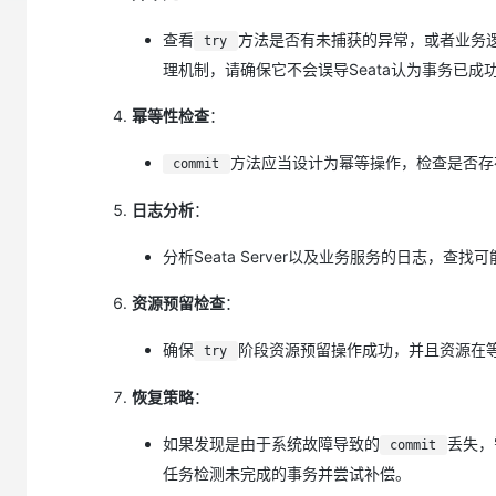
大模型解决方案
查看
方法是否有未捕获的异常，或者业务
迁移与运维管理
try
快速部署 Dify，高效搭建 
理机制，请确保它不会误导Seata认为事务已成
专有云
幂等性检查
：
10 分钟在聊天系统中增加
方法应当设计为幂等操作，检查是否存
commit
日志分析
：
分析Seata Server以及业务服务的日志，查
资源预留检查
：
确保
阶段资源预留操作成功，并且资源在
try
恢复策略
：
如果发现是由于系统故障导致的
丢失，
commit
任务检测未完成的事务并尝试补偿。