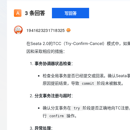
存储
天池大赛
Qwen3.7-Plus
云解析DNS
解决方案免费试用 新老
电子合同
最高领取价值200元试用
能看、能想、能动手的多模
安全
网络与CDN
3
条回答
写回答
AI 算法大赛
畅捷通
大数据开发治理平台 Data
AI 产品 免费试用
网络
安全
云开发大赛
Qwen3-VL-Plus
Tableau 订阅
1亿+ 大模型 tokens 和 
1941623231718325
可观测
入门学习赛
中间件
AI空中课堂在线直播课
云防火墙
140+云产品 免费试用
在Seata 2.0的TCC（Try-Confirm-Cancel）模式中，如
上云与迁云
云原生的云上边界网络安全
产品新客免费试用，最长1
数据库
因和采取相应的措施：
生态解决方案
大模型服务
企业出海
大模型ACA认证体验
大数据计算
事务协调器状态检查
：
助力企业全员 AI 认知与能
行业生态解决方案
千问AI平台-Token Plan
政企业务
媒体服务
检查全局事务是否已经提交或回滚。确认Seata事务协调
开发者生态解决方案
企业服务与云通信
原因提前结束，导致
阶段未被触发。
commit
千问AI平台-模型体验
AI 开发和 AI 应用解决
在线体验全尺寸、多种模态
域名与网站
分支事务注册与超时
：
Happy 系列大模型
终端用户计算
确认分支事务在
阶段是否正确地向TC注
try
行
操作。
confirm
Serverless
异常处理
：
开发工具