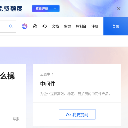
文档
备案
控制台
注册
登录
验
作计划
器
AI 活动
专业服务
服务伙伴合作计划
开发者社区
加入我们
产品动态
服务平台百炼
阿里云 OPC 创新助力计划
一站式生成采购清单，支持单品或批量购买
io：打造专属 AI 语音助手
S产品伙伴计划（繁花）
峰会
CS
造的大模型服务与应用开发平台
一句话生成原生可编辑精美 PPT 文稿
AI 生产力先锋
Al MaaS 服务伙伴赋能合作
域名
博文
Careers
至高可申请百万元
Qwen3.8-Max 模型上线
开启高性价比 AI 编程新体验
弹性可伸缩的云计算服务
Qwen-Audio-3.0-Realtime 端到端实时语音角色扮演
输入一句话想法, 轻松生成专业的 PPT
先锋实践拓展 AI 生产力的边界
Token 补贴，五大权
计划
海大会
伙伴信用分合作计划
商标
问答
社会招聘
怎么操
云原生
益加速 OPC 成功
eek-V4-Pro
SS
一键部署幻兽帕鲁游戏服务器
飞天发布时刻
HOT
Open Search 向量检索版支
划
备案
电子书
校园招聘
中间件
pSeek-V4-Pro
视频创作，一键激活电商全链路生产力
稳定、安全、高性价比、高性能的云存储服务
一键购买专属联机服务器，轻松开启游戏
所见，即是所愿
持视频检索 Pipeline 功能
更多支持
划
公司注册
镜像站
视频生成
语音识别与合成
为企业提供高效、稳定、易扩展的中间件产品。
专属 QwenPaw
漫剧工坊：一站式动画创作平台
AI 实训营
HOT
应用身份服务 (IDaaS)
合作伙伴培训与认证
划
上云迁移
站生成，高效打造优质广告素材
全接入的云上超级电脑
从聊天伙伴进化为能主动干活的本地数字员工
快速生产连贯的高质量长漫剧
从基础到进阶，Agent 创客手把手教你
OpenClaw 管理能力上线
lScope
我要反馈
e-1.1-T2V
Qwen3-TTS-Flash
查询合作伙伴
n Alibaba Cloud ISV 合作
代维服务
建企业门户网站
10 分钟搭建微信、支付宝小程序
我要提问
MaxCompute MaxFrame 提
畅细腻的高质量视频
离线语音合成大模型，多语言方言自适应，低延迟高稳定
举报
创新加速
ope
登录合作伙伴管理后台
我要建议
站，无忧落地极速上线
以可视化方式快速构建移动和 PC 门户网站
国内短信简单易用，安全可靠，秒级触达，全球覆盖200+国家和地区。
高效部署网站，快速应用到小程序
供自动弹性内存功能