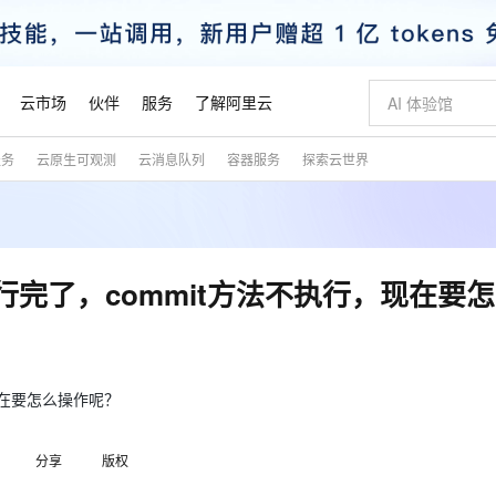
云市场
伙伴
服务
了解阿里云
服务
云原生可观测
云消息队列
容器服务
探索云世界
AI 特惠
数据与 API
成为产品伙伴
企业增值服务
最佳实践
价格计算器
AI 场景体
基础软件
产品伙伴合
阿里云认证
市场活动
配置报价
大模型
自助选配和估算价格
新方式
睿译宝，AI翻译排版一步到位
智启 AI 普惠权益
产品生态集成认证中心
企业支持计划
云上春晚
域名与网站
千问官方 MaaS 平台，为开发者和 Agent 而生，新用户赠送 1 亿 + tokens 额度
Qwen Aud
AI Coding
阿里云Maa
2026 阿里云
云服务器 E
为企业打
数据集
Windows
大模型认证
模型
NEW
NEW
交付可用成果
值低价云产品抢先购
上传文档即自动完成翻译和格式还原
至高享 1亿+免费 tokens，加速 Al 应用落地
提供智能易用的域名与建站服务
智能编程，一键
安全可靠、
产品生态伙伴
专家技术服务
云上奥运之旅
弹性计算合作
阿里云中企出
手机三要素
宝塔 Linux
全部认证
方法执行完了，commit方法不执行，现在要
价格优势
有专属领域专家
GLM-5.2：长任务时代开源旗舰模型
阿里云 OPC 创新助力计划
千问大模型
即刻拥有 DeepS
AI 电商营销
对象存储 O
大模型
产品生态伙伴工作台
企业增值服务台
云栖战略参考
云存储合作计
云栖大会
身份实名认证
CentOS
训练营
推动算力普惠，释放技术红利
最高返9万
多领域专家智能体,一键组建 AI 虚拟交付团队
快速构建应用程序和网站，即刻迈出上云第一步
至高百万元 Token 补贴，加速一人公司成长
多元化、高性能、安全可靠的大模型服务
真正可用的 1M 上下文,一次完成代码全链路开发
轻松解锁专属 Dee
从图文生成到
云上的中国
数据库合作计
活动全景
短信
Docker
图片和
站式影视创作平台
Hermes Agent，打造自进化智能体
Token Plan 模型订阅计划
数字证书管理服务（原SSL证书）
5 分钟轻松部署
AI 广告创作
无影云电脑
企业成长
NEW
信息公告
看见新力量
云网络合作计
OCR 文字识别
JAVA
证享300元代金券
可视化编排打通从文字构思到成片全链路闭环
全托管，含MySQL、PostgreSQL、SQL Server、MariaDB多引擎
自主进化，持久记忆，越用越聪明
Qwen3.8-Max 首发尝鲜，限时加量 10 倍，夜间低至2折
实现全站HTTPS，呈现可信的WEB访问
图文、视频一
随时随地安
，现在要怎么操作呢？
魔搭 Mode
Kimi-K3
HappyHors
NEW
loud
服务实践
官网公告
金融模力时刻
Salesforce O
版
发票查验
全能环境
Claude Code + GStack 打造工程团队
千问办公，限时限量积分加倍
Qoder
低代码高效构
AI 建站
短信服务
型
NEW
作计划
Kimi 最新旗舰模型，长程编程与推理利器
让文字生成流
计划
分享
版权
创新中心
魔搭 ModelSc
健康状态
理服务
让AI从“聊天伙伴”进化为能干活的“数字员工”
安装技能 GStack，拥有专属 AI 工程团队
你的AI工作搭子，覆盖日常办公高频场景
面向真实软件的智能体编程平台
0 代码专业建
客户案例
天气预报查询
操作系统
态合作计划