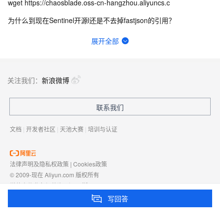
wget https://chaosblade.oss-cn-hangzhou.aliyuncs.c
为什么到现在Sentinel开源l还是不去掉fastjson的引用？
有办法修改服务端Dubbo-go的这个窗口大小吗？
展开全部
部署了Nacos2.4.0，开启鉴权，用管理员账号，修密码，就报401错误，啥原因呀？
docker 部署seata-server1.7莫名重启什么原因？最低的资源配置是多少？
关注我们：
新浪微博
java中间件团队一般干什么事
联系我们
公网接入消息中间件MQ访问被拒绝？
文档
|
开发者社区
|
天池大赛
|
培训与认证
法律声明及隐私权政策
|
Cookies政策
© 2009-现在 Aliyun.com 版权所有
增值电信业务经营许可证：
浙B2-20080101
域名注册服务机构许可：
浙D3-20210002
写回答
浙公网安备 33010602009975号
浙B2-20080101-4