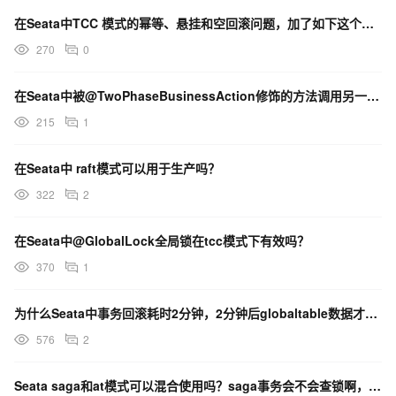
在Seata中TCC 模式的幂等、悬挂和空回滚问题，加了如下这个注解后，我们要写相关代码吗？
270
0
在Seata中被@TwoPhaseBusinessAction修饰的方法调用另一个方法，这样支持吗？
215
1
在Seata中 raft模式可以用于生产吗？
322
2
在Seata中@GlobalLock全局锁在tcc模式下有效吗？
370
1
为什么Seata中事务回滚耗时2分钟，2分钟后globaltable数据才被清理，无法继续开启事务？
576
2
Seata saga和at模式可以混合使用吗？saga事务会不会查锁啊，不然saga直接修改了记录？