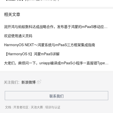
相关文章
润开鸿与蚂蚁数科达成战略合作，发布基于鸿蒙的mPaaS移动应用开发产品
欢迎使用通义灵码
HarmonyOS NEXT～鸿蒙系统与mPaaS三方框架集成指南
【HarmonyOS 5】鸿蒙mPaaS详解
大佬们，麻烦问一下，uniapp编译成mPaaS小程序一直报错TypeError: Cannot read properties of undefined (reading 'apply')是因为什么
关注我们：
新浪微博
联系我们
文档
|
开发者社区
|
天池大赛
|
培训与认证