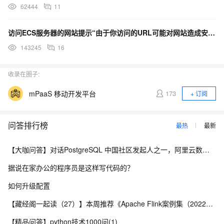
62444
11
访问ECS服务器的网站提示“由于你访问的URL可能对网站造成安全威胁，您的访问被阻断”，这是什么原因？
143245
16
收录在圈子:
mPaaS 移动开发平台
173
+ 订阅
问答排行榜
最热
最新
【大咖问答】对话PostgreSQL 中国社区发起人之一，阿里云数据库高级专家 德哥
据说在家办公的程序员是这样写代码的？
如何升级配置
【藏经阁一起读（27）】本周推荐《Apache Flink案例集（2022版）》，你有哪些心得？
【精品问答】python技术1000问(1)