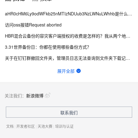
aHR0cHM6Ly9odWFkb25nMTIzNDUub3NzLWNuLWhhb是什么情况？
访问oss报错Request aborted
HBR混合云备份的容灾客户端授权的收费是怎样的？我从两个地方看到的不一样，哪个为准？
3.31世界备份日：你都在使用哪些备份方式？
关于在钉钉群撤回文件夹，管理员日志无法查询到文件夹下载记录的问题。
畅意抒怀，以诗会友，写下你的运维打油诗！
展开全部
云盘同步文件夹不能同步删除操作
为什么U0001和U0002在一个分区，U0002和U0003却不在同一个分区呢？
关注我们：
新浪微博
对象存储oss免费存储空间，免费流量和免费访问量是多少
联系我们
https://amp-message.alicdn.com/upload/ 如何存文件到这里
文档
|
开发者社区
|
天池大赛
|
培训与认证