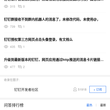
315
0
钉钉群接收不到群内机器人的消息了，未修改代码，未使用@，
739
1
钉钉授权第三方网页点击头像登录，有文档么
435
1
升级到最新版本的钉钉，网页应用通过http推送的消息卡片链接无法点开
477
2
收录在圈子:
钉钉开发者社区
51918
+ 订阅
问答排行榜
最热
最新