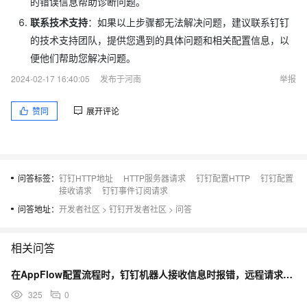
的错误信息帮助诊断问题。
联系技术支持
：如果以上步骤都无法解决问题，建议联系钉钉
的技术支持团队，提供您遇到的具体问题和相关配置信息，以
便他们帮助您解决问题。
2024-02-17 16:40:05
发布于河南
举报
赞同
展开评论
问答标签：
钉钉HTTP地址
HTTP服务器请求
钉钉配置HTTP
钉钉配置
接收请求
钉钉事件订阅请求
问答地址：
开发者社区
>
钉钉开发者社区
>
问答
相关问答
在AppFlow配置流程时，钉钉机器人接收信息时报错，远程请求失败，未知错误是什么原因？
325
0