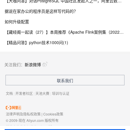
【大咖问答】对话PostgreSQL 中国社区发起人之一，阿里云数据库高级专家 德哥
据说在家办公的程序员是这样写代码的？
如何升级配置
【藏经阁一起读（27）】本周推荐《Apache Flink案例集（2022版）》，你有哪些心得？
【精品问答】python技术1000问(1)
关注我们：
新浪微博
联系我们
文档
|
开发者社区
|
天池大赛
|
培训与认证
法律声明及隐私权政策
|
Cookies政策
© 2009-现在 Aliyun.com 版权所有
增值电信业务经营许可证：
浙B2-20080101