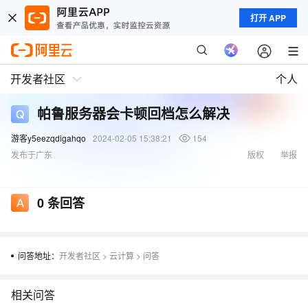
打开 APP
开发者社区
个人
帕鲁服务器会卡顿回档怎么解决
游客y5eezqdigahqo
2024-02-05 15:38:21
154
发布于广东
版权
举报
0
条回答
问答地址：
开发者社区
>
云计算
>
问答
相关问答