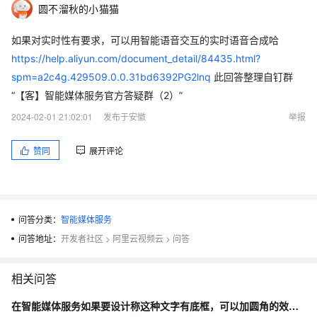
圆不溜秋的小猫猫
如果对实时性有要求，可以用智能语音交互的实时语音合成哈
https://help.aliyun.com/document_detail/84435.html?
spm=a2c4g.429509.0.0.31bd6392PG2lnq
此回答整理自钉群
“【客】智能媒体服务官方答疑群（2）”
2024-02-01 21:02:01
发布于安徽
举报
赞同
展开评论
问答分类：
智能媒体服务
问答地址：
开发者社区
>
阿里云视频云
>
问答
相关问答
在智能媒体服务如果要设计称这种文字有底框，可以加圆角的效果 在云剪辑timeline中怎么搭配出来？