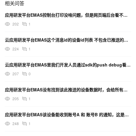
相关问答
应用研发平台EMAS控制台打印没啥问题，但是网页端后台看不到月活设备怎么处理？
202
1
云应用研发平台EMAS这个消息id的设备id列表 不包含已推送的设备怎么回事？
224
1
云应用研发平台EMAS里我们开发人员通过sdk的push debug看到的设备id会不一样吗？
207
0
应用研发平台EMAS没有找到该此推送的设备数据时，会给所有人推送吗？
205
1
应用研发平台EMAS该设备能收到账号A 和 账号B 的通知，这是什么原因 ？
248
1