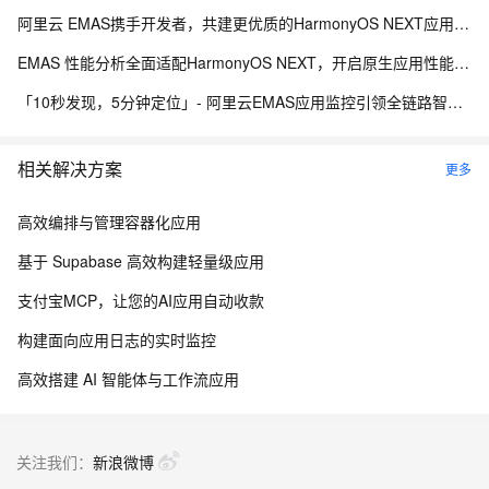
阿里云 EMAS携手开发者，共建更优质的HarmonyOS NEXT应用生态
EMAS 性能分析全面适配HarmonyOS NEXT，开启原生应用性能优化新纪元
「10秒发现，5分钟定位」- 阿里云EMAS应用监控引领全链路智能监控新时代
相关解决方案
更多
高效编排与管理容器化应用
基于 Supabase 高效构建轻量级应用
支付宝MCP，让您的AI应用自动收款
构建面向应用日志的实时监控
高效搭建 AI 智能体与工作流应用
关注我们：
新浪微博