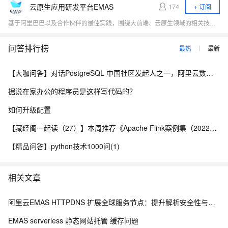
云原生应用研发平台EMAS
174
+ 订阅
基于阿里巴巴以及合作伙伴的最佳实践，围绕大前端、云原生领域的相关技术热点（小程序、Serverless、应用中间件、低代码、DevOps）展开行业探讨，与开发者一起探寻云原生时代应用研发的新范式。
问答排行榜
最热
最新
【大咖问答】对话PostgreSQL 中国社区发起人之一，阿里云数据库高级专家 德哥
据说在家办公的程序员是这样写代码的？
如何升级配置
【藏经阁一起读（27）】本周推荐《Apache Flink案例集（2022版）》，你有哪些心得？
【精品问答】python技术1000问(1)
相关文章
阿里云EMAS HTTPDNS 扩展全球服务节点：提升解析安全性与网络覆盖
EMAS serverless 静态网站托管 缓存问题