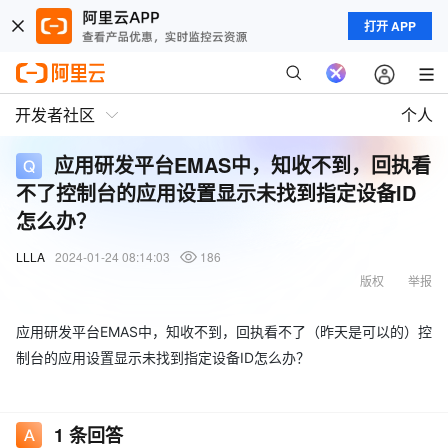
打开 APP
开发者社区
个人
应用研发平台EMAS中，知收不到，回执看
不了控制台的应用设置显示未找到指定设备ID
怎么办？
LLLA
2024-01-24 08:14:03
186
版权
举报
应用研发平台EMAS中，知收不到，回执看不了（昨天是可以的）控
制台的应用设置显示未找到指定设备ID怎么办？
1
条回答