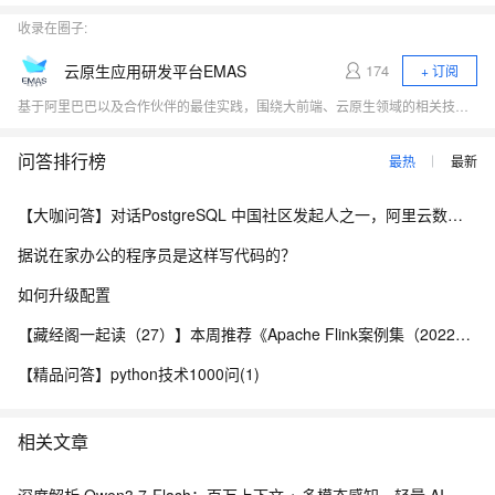
收录在圈子:
云原生应用研发平台EMAS
174
+ 订阅
基于阿里巴巴以及合作伙伴的最佳实践，围绕大前端、云原生领域的相关技术热点（小程序、Serverless、应用中间件、低代码、DevOps）展开行业探讨，与开发者一起探寻云原生时代应用研发的新范式。
问答排行榜
最热
最新
【大咖问答】对话PostgreSQL 中国社区发起人之一，阿里云数据库高级专家 德哥
据说在家办公的程序员是这样写代码的？
如何升级配置
【藏经阁一起读（27）】本周推荐《Apache Flink案例集（2022版）》，你有哪些心得？
【精品问答】python技术1000问(1)
相关文章