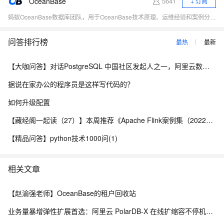
OceanBase
5641
+ 订阅
蚂蚁OceanBase数据库团队，用于OceanBase技术原理、运维经验和案例分享、对外交流。
问答排行榜
最热
最新
【大咖问答】对话PostgreSQL 中国社区发起人之一，阿里云数据库高级专家 德哥
据说在家办公的程序员是这样写代码的？
如何升级配置
【藏经阁一起读（27）】本周推荐《Apache Flink案例集（2022版）》，你有哪些心得？
【精品问答】python技术1000问(1)
相关文章
【赵渝强老师】OceanBase的租户回收站
业务量暴增弹性扩展首选：阿里云 PolarDB-X 在线扩缩容不停机实践