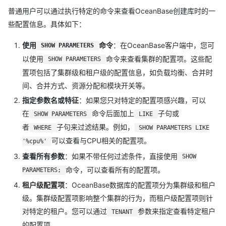
普通用户可以通过执行特定的命令来查看OceanBase创建库时的一
些配置信息。具体如下：
使用
命令
：在OceanBase客户端中，您可
SHOW PARAMETERS
以使用
命令来查看集群的配置项。这些配
SHOW PARAMETERS
置项包括了集群级和租户级的配置信息，如负载均衡、合并时
间、合并方式、资源分配和模块开关等。
指定参数名或特征
：如果您只对特定的配置项感兴趣，可以
在
命令后面加上
子句或
SHOW PARAMETERS
LIKE
者
子句来过滤结果。例如，
WHERE
SHOW PARAMETERS LIKE
可以查看与CPU相关的配置项。
'%cpu%'
查看所有参数
：如果不带任何过滤条件，直接使用
SHOW
命令，可以查看所有的配置项。
PARAMETERS;
租户级配置项
：OceanBase数据库的配置项分为集群级和租户
级。集群级配置项影响整个集群的行为，而租户级配置项则针
对特定的租户。您可以通过
参数来指定查看特定租户
TENANT
的配置项。