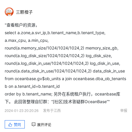
三颗橙子
"查看租户的资源，
select a.zone,a.svr_ip,b.tenant_name,b.tenant_type,
a.max_cpu, a.min_cpu,
round(a.memory_size/1024/1024/1024,2) memory_size_gb,
round(a.log_disk_size/1024/1024/1024,2) log_disk_size,
round(a.log_disk_in_use/1024/1024/1024,2) log_disk_in_use,
round(a.data_disk_in_use/1024/1024/1024,2) data_disk_in_use
from oceanbase.gv$ob_units a join oceanbase.dba_ob_tenants
b on a.tenant_id=b.tenant_id
order by b.tenant_name; 另外在系统租户执行，oceanbase库
下。 此回答整理自钉群：“[社区]技术答疑群OceanBase”"
2024-01-23 20:20:26
发布于江西
举报
赞同
展开评论