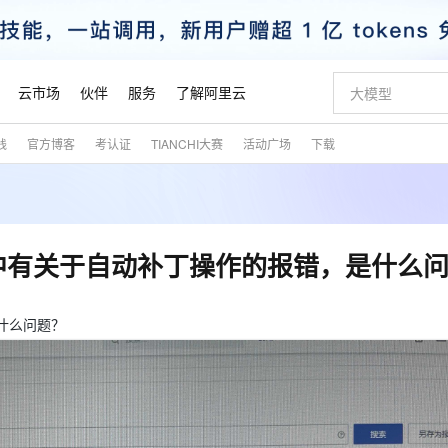
云市场
伙伴
服务
了解阿里云
践
官方博客
考认证
TIANCHI大赛
活动广场
下载
AI 特惠
数据与 API
成为产品伙伴
企业增值服务
最佳实践
价格计算器
AI 场景体
基础软件
产品伙伴合
阿里云认证
市场活动
配置报价
大模型
自助选配和估算价格
步到位
智启 AI 普惠权益
产品生态集成认证中心
企业支持计划
云上春晚
域名与网站
Qwen Audio：打造专属 AI 语音助手
千问官方 MaaS 平台，为开发者和 Agent 而生，新用户赠送 1 亿 + tokens 额度
一句话生成原生
AI Coding
阿里云Maa
2026 阿里云
云服务器 E
为企业打
数据集
Windows
大模型认证
模型
NEW
NEW
格式还原
值低价云产品抢先购
至高享 1亿+免费 tokens，加速 Al 应用落地
提供智能易用的域名与建站服务
Qwen-Audio-3.0-Realtime 端到端实时语音角色扮演
输入一句话想法,
智能编程，一键
安全可靠、
产品生态伙伴
专家技术服务
云上奥运之旅
弹性计算合作
阿里云中企出
手机三要素
宝塔 Linux
全部认证
中有关于自动补丁操作的报错，是什么
价格优势
开源旗舰模型
即刻拥有 DeepSeek-V4-Pro
阿里云 OPC 创新助力计划
千问大模型
一键部署幻兽
AI 电商营销
对象存储 O
大模型
产品生态伙伴工作台
企业增值服务台
云栖战略参考
云存储合作计
云栖大会
身份实名认证
CentOS
训练营
推动算力普惠，释放技术红利
最高返9万
真正可用的 1M 上下文,一次完成代码全链路开发
快速构建应用程序和网站，即刻迈出上云第一步
轻松解锁专属 DeepSeek-V4-Pro
至高百万元 Token 补贴，加速一人公司成长
多元化、高性能、安全可靠的大模型服务
一键购买专属
从图文生成到
云上的中国
数据库合作计
活动全景
短信
Docker
什么问题？
图片和
自进化智能体
5 分钟轻松部署专属 QwenPaw
Token Plan 模型订阅计划
数字证书管理服务（原SSL证书）
高效搭建 AI
AI 广告创作
无影云电脑
企业成长
NEW
HOT
信息公告
看见新力量
云网络合作计
OCR 文字识别
JAVA
越聪明
证享300元代金券
全托管，含MySQL、PostgreSQL、SQL Server、MariaDB多引擎
Qwen3.8-Max 首发尝鲜，限时加量 10 倍，夜间低至2折
实现全站HTTPS，呈现可信的WEB访问
从聊天伙伴进化为能主动干活的本地数字员工
图文、视频一
随时随地安
魔搭 Mode
Kimi-K3
HappyHors
NEW
loud
服务实践
官网公告
金融模力时刻
Salesforce O
版
发票查验
全能环境
Claude Code + GStack 打造工程团队
千问办公，限时限量积分加倍
Qoder
低代码高效构
AI 建站
短信服务
型
NEW
作计划
Kimi 最新旗舰模型，长程编程与推理利器
让文字生成流
计划
创新中心
魔搭 ModelSc
健康状态
理服务
让AI从“聊天伙伴”进化为能干活的“数字员工”
安装技能 GStack，拥有专属 AI 工程团队
你的AI工作搭子，覆盖日常办公高频场景
面向真实软件的智能体编程平台
0 代码专业建
客户案例
天气预报查询
操作系统
态合作计划