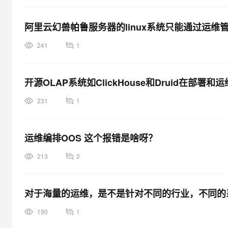
阿里云幻兽帕鲁服务器的linux系统只能通过运维
241
1
开源OLAP系统如ClickHouse和Druid在部
231
1
运维编排OOS 这个报错是啥呀？
213
2
对于海量的运维，是不是针对不同的行业，不同的
190
1