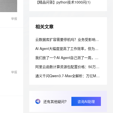
安全
【精品问答】python技术1000问(1)
我要投诉
e-1.1-I2V
Cosyvoice-V3-Flash
PolarDB
上云场景组合购
Milvus 弹性伸缩功能新增节
伴
漫剧创作，剧本、分镜、视频高效生成
100%兼容MySQL、PostgreSQL，兼容Oracle，支持集中和分布式
覆盖90%+业务场景，专享组合折扣价
点支持范围
畅自然，细节丰富
高表现力语音合成大模型，语音克隆听感自然
VPN
举报
ernetes 版 ACK
云聚AI 严选权益
AI 原生数据库服务发布
SSL 证书
2V
Fun-ASR
，一键激活高效办公新体验
理容器应用的 K8s 服务
精选AI产品，从模型到应用全链提效
Agent 数据网关
相关文章
文戏情感细腻自然，动作戏激烈拳拳到肉，实现更强表演能力
支持中英文自由切换，具备更强的噪声鲁棒性
堡垒机
AI 用量加速计划
云原生数据库 PolarDB
防火墙
云数据库扩容需要停机吗？业务受影响吗？——阿里云 RDS 无感变配全解析
、识别商机，让客服更高效、服务更出色。
新老同享，达量后返
Agentic Database 发布
主机安全
应用
AI Agent大幅度提高了工作效率，但为什么没有为企业带来更直接的效益？
我们放了一个AI Agent自己测了一周，它把测试环境搞崩后，自己写了复盘报告申请了运维权限
千问办公
NEW
AI 应用及服务市场
的智能体编程平台
一站式AI生产力平台
阿里云函数计算资源包配置价格：50万CU、1000万CU、5亿CU和20亿CU资源包费用清单
举报
AI 应用
伶鹊
通义千问Qwen3.7-Max全解析：万亿MoE旗舰，35小时自主执行的全能智能体
企业级人与Agent协作平台，接入和调度多个数字员工
智能客服平台，对话机器人、对话分析、智能外呼
大模型
大模型服务平台百炼 - 全妙
自然语言处理
应用创作平台
多模态内容创作工具，已接入 DeepSeek
数据标注
还有其他疑问?
咨询AI助理
机器学习