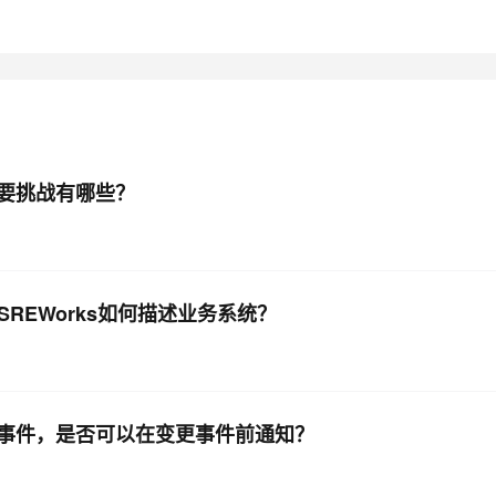
AI 应用
10分钟微调：让0.6B模型媲美235B模
多模态数据信
型
依托云原生高可用架构,实现Dify私有化部署
用1%尺寸在特定领域达到大模型90%以上效果
一个 AI 助手
超强辅助，Bol
即刻拥有 DeepSeek-R1 满血版
在企业官网、通讯软件中为客户提供 AI 客服
多种方案随心选，轻松解锁专属 DeepSeek
要挑战有哪些？
SREWorks如何描述业务系统？
事件，是否可以在变更事件前通知？