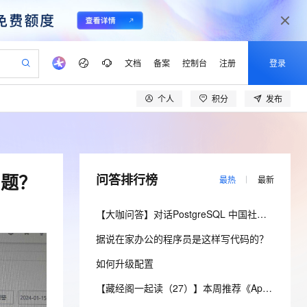
文档
备案
控制台
注册
登录
个人
积分
发布
验
作计划
器
AI 活动
专业服务
服务伙伴合作计划
开发者社区
加入我们
产品动态
服务平台百炼
阿里云 OPC 创新助力计划
一站式生成采购清单，支持单品或批量购买
可编辑精美 PPT 文稿
S产品伙伴计划（繁花）
峰会
CS
造的大模型服务与应用开发平台
Agency Agents：拥有专属领域专家
AI 生产力先锋
Al MaaS 服务伙伴赋能合作
域名
博文
Careers
至高可申请百万元
Qwen3.8-Max 模型上线
 轻松生成专业的 PPT
开启高性价比 AI 编程新体验
弹性可伸缩的云计算服务
先锋实践拓展 AI 生产力的边界
多领域专家智能体,一键组建 AI 虚拟交付团队
Token 补贴，五大权
计划
海大会
伙伴信用分合作计划
商标
问答
社会招聘
问题？
问答排行榜
最热
最新
益加速 OPC 成功
帕鲁游戏服务器
SS
HappyHorse 打造一站式影视创作平台
飞天发布时刻
HOT
Open Search 向量检索版支
划
备案
电子书
校园招聘
联机服务器，轻松开启游戏
视频创作，一键激活电商全链路生产力
稳定、安全、高性价比、高性能的云存储服务
所见，即是所愿
持视频检索 Pipeline 功能
可视化编排打通从文字构思到成片全链路闭环
更多支持
【大咖问答】对话PostgreSQL 中国社区发起人之一，阿里云数据库高级专家 德哥
划
公司注册
镜像站
视频生成
语音识别与合成
 智能体与工作流应用
漫剧工坊：一站式动画创作平台
AI 实训营
应用身份服务 (IDaaS)
据说在家办公的程序员是这样写代码的？
合作伙伴培训与认证
划
上云迁移
站生成，高效打造优质广告素材
全接入的云上超级电脑
通过阿里云百炼高效搭建AI应用,助力高效开发
快速生产连贯的高质量长漫剧
从基础到进阶，Agent 创客手把手教你
OpenClaw 管理能力上线
lScope
我要反馈
e-1.1-T2V
Qwen3-TTS-Flash
如何升级配置
查询合作伙伴
n Alibaba Cloud ISV 合作
代维服务
建企业门户网站
10 分钟搭建微信、支付宝小程序
MaxCompute MaxFrame 提
畅细腻的高质量视频
离线语音合成大模型，多语言方言自适应，低延迟高稳定
创新加速
ope
登录合作伙伴管理后台
【藏经阁一起读（27）】本周推荐《Apache Flink案例集（2022版）》，你有哪些心得？
我要建议
站，无忧落地极速上线
以可视化方式快速构建移动和 PC 门户网站
国内短信简单易用，安全可靠，秒级触达，全球覆盖200+国家和地区。
高效部署网站，快速应用到小程序
供自动弹性内存功能