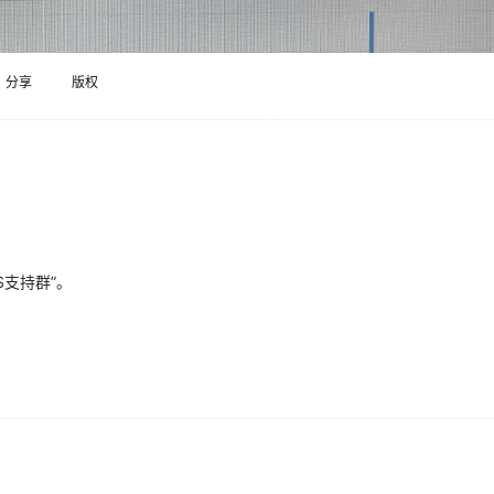
Deepseek-v4-pro
HappyHors
同享
万小智 AI 建站低至 15元/月
Qoder CN
AI 短剧/漫剧
云原生数据库 
快递物流查询
WordPress
成为服务伙
高校合作
点，立即开启云上创新
覆盖公网/内网、递归/权威、移动APP等全场景解析服务
送.CN域名，送备案服务码
基于千问大模型等，支持代码智能生成、研发智能问答
AI助力短剧
态智能体模型
旗舰 MoE 大模型，百万上下文与顶尖推理能力
图生视频，流
Ubuntu
服务生态伙伴
云工开物
企业应用
分享
版权
Works
Night Plan 支持 Qwen 3.8-Max
云原生大数据计算服务 MaxCompute
AI 办公
容器服务 Kub
NEW
GLM-5.2
Wan2.7-T
Red Hat
30+ 款产品免费体验
Data Agent 驱动的一站式 Data+AI 开发治理平台
夜间 5 折，Qwen/Meoo/TokenPlan 客户专享
面向分析的企业级SaaS模式云数据仓库
AI智能应用
提供一站式管
科研合作
视觉 Coding、空间感知、多模态思考等全面升级
1M上下文，专为长程任务能力而生
ERP
堂（旗舰版）
SUSE
智能客服
CRM
防护产品
2个月
自动承接线索
建站小程序
OA 办公系统
AI 应用构建
大模型原生
力提升
财税管理
模板建站
Qoder
大模型服务平台百炼-应用模版
HOT
NEW
S支持群”。
面向真实软件
个人版上线、团队版降价；千问3.8-Max首发发尝鲜
丰富多元化的应用模版和解决方案
400电话
定制建站
万有无界
大模型服务平台百炼-智能体
方案
广告营销
模板小程序
的模型效果
灵活可视化地构建企业级 Agent
定制小程序
秒悟
人工智能平台 PAI
APP 开发
云端极速 AI 
新一代 AI 视频生成模型，深度适配广告营销等场景
AI Native 的算法工程平台，一站式完成建模、训练、推理服务部署
建站系统