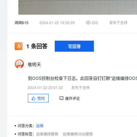
存储
天池大赛
Qwen3.7-Plus
云解析DNS
解决方案免费试用 新老
电子合同
最高领取价值200元试用
能看、能想、能动手的多模
安全
网络与CDN
AI 算法大赛
畅捷通
闻闻615
2024-01-22 19:56:29
202
发布于吉林
大数据开发治理平台 Data
AI 产品 免费试用
网络
安全
云开发大赛
Qwen3-VL-Plus
Tableau 订阅
1亿+ 大模型 tokens 和 
可观测
入门学习赛
中间件
AI空中课堂在线直播课
云防火墙
140+云产品 免费试用
1
条回答
写回答
上云与迁云
云原生的云上边界网络安全
产品新客免费试用，最长1
数据库
生态解决方案
大模型服务
企业出海
大模型ACA认证体验
大数据计算
敬明天
助力企业全员 AI 认知与能
行业生态解决方案
千问AI平台-Token Plan
政企业务
媒体服务
到OOS控制台检查下日志。此回答自钉钉群“运维编排OO
开发者生态解决方案
企业服务与云通信
2024-01-22 20:01:32
发布于吉林
千问AI平台-模型体验
AI 开发和 AI 应用解决
在线体验全尺寸、多种模态
赞同
展开评论
域名与网站
Happy 系列大模型
终端用户计算
Serverless
问答分类：
运维
问答标签：
运维编排报错
运维编排OOS报错
开发工具