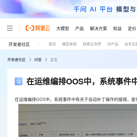
大模型
产品
解决方案
权益
定价
开发者社区
首页
模型体验
探索云世界
问产品
动手实
大模型
产品
解决方案
权益
定价
云市场
伙伴
服务
了解阿里云
精选产品
精选解决方案
普惠上云
产品定价
精选商城
成为销售伙伴
售前咨询
为什么选择阿里云
千问AI平台
开发者社区
问答
正文
了解云产品的定价详情
大模型服务平台百炼
睿译宝，AI翻译排版一
普惠上云 官方力荐
分销伙伴
在线服务
网站建设
什么是云计算
大
大模型服务与应用平台
上传文档即自动完成翻译和
云服务器38元/年起，超
咨询伙伴
多端小程序
技术领先
在运维编排OOS中，系统事件
云上成本管理
售后服务
轻量应用服务器
GLM-5.2：长任务时代
官方推荐返现计划
大模型
精选产品
精选解决方案
Salesforce 国际版订阅
稳定可靠
管理和优化成本
推荐新用户得奖励，单订单
销售伙伴合作计划
自助服务
友盟天域
安全合规
人工智能与机器学习
AI
在运维编排OOS中，系统事件中有关于自动补丁操作的报错，是
文本生成
云数据库 RDS
Hermes Agent，打造
云工开物
无影生态合作计划
在线服务
观测云
分析师报告
自主进化，持久记忆，越用
高校专属算力普惠，学生认
计算
互联网应用开发
Qwen3.8-Max
HOT
Salesforce On Alibaba C
工单服务
Tuya 物联网平台阿里云
研究报告与白皮书
人工智能平台 PAI
快速拥有专属 OpenClaw
大模
Consulting Partner 合
大数据
容器
智能体时代全能旗舰模型
免费试用
短信专区
一站式AI开发、训练和推
蓝凌 OA
AI 大模型销售与服务生
现代化应用