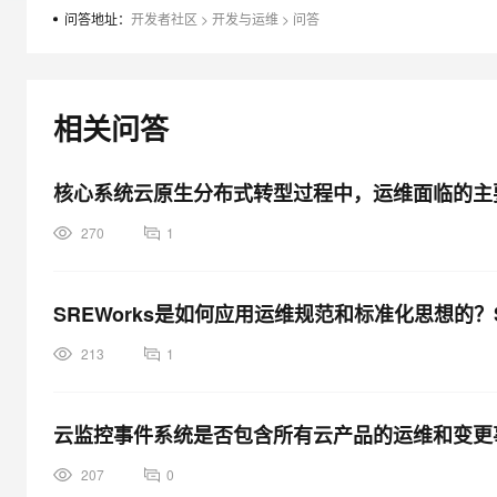
大模型解决方案
问答地址：
开发者社区
>
开发与运维
>
问答
迁移与运维管理
快速部署 Dify，高效搭建 
专有云
相关问答
10 分钟在聊天系统中增加
核心系统云原生分布式转型过程中，运维面临的主
270
1
SREWorks是如何应用运维规范和标准化思想的？
213
1
云监控事件系统是否包含所有云产品的运维和变更
207
0