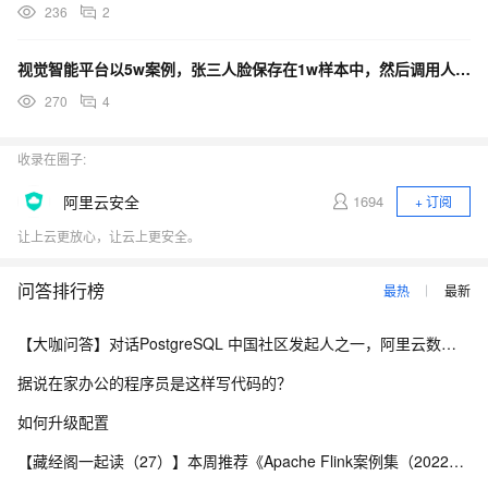
236
2
视觉智能平台以5w案例，张三人脸保存在1w样本中，然后调用人脸搜，接口大概多少时间能返回结果？
270
4
收录在圈子:
阿里云安全
1694
+ 订阅
让上云更放心，让云上更安全。
问答排行榜
最热
最新
【大咖问答】对话PostgreSQL 中国社区发起人之一，阿里云数据库高级专家 德哥
据说在家办公的程序员是这样写代码的？
如何升级配置
【藏经阁一起读（27）】本周推荐《Apache Flink案例集（2022版）》，你有哪些心得？