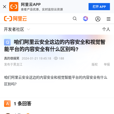
打开 APP
开发者社区
个人
咱们阿里云安全这边的内容安全和视觉智
能平台的内容安全有什么区别吗?
真的很搞笑
2024-01-21 19:45:18
188
发布于黑龙江
版权
举报
咱们阿里云安全这边的内容安全和视觉智能平台的内容安全有什么
区别吗?
1
条回答