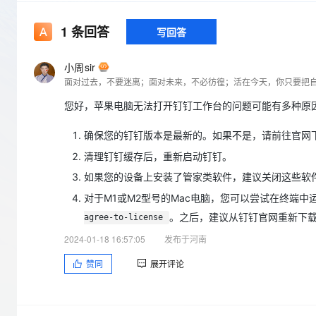
存储
天池大赛
Qwen3.7-Plus
云解析DNS
解决方案免费试用 新老
电子合同
最高领取价值200元试用
能看、能想、能动手的多模
安全
网络与CDN
1
条回答
写回答
AI 算法大赛
畅捷通
大数据开发治理平台 Data
AI 产品 免费试用
网络
安全
云开发大赛
Qwen3-VL-Plus
Tableau 订阅
小周sir
1亿+ 大模型 tokens 和 
面对过去，不要迷离；面对未来，不必彷徨；活在今天，你只要把
可观测
入门学习赛
中间件
AI空中课堂在线直播课
云防火墙
140+云产品 免费试用
您好，苹果电脑无法打开钉钉工作台的问题可能有多种原
上云与迁云
云原生的云上边界网络安全
产品新客免费试用，最长1
数据库
生态解决方案
大模型服务
确保您的钉钉版本是最新的。如果不是，请前往官网
企业出海
大模型ACA认证体验
大数据计算
清理钉钉缓存后，重新启动钉钉。
助力企业全员 AI 认知与能
行业生态解决方案
千问AI平台-Token Plan
政企业务
媒体服务
如果您的设备上安装了管家类软件，建议关闭这些软
开发者生态解决方案
对于M1或M2型号的Mac电脑，您可以尝试在终端
企业服务与云通信
千问AI平台-模型体验
AI 开发和 AI 应用解决
。之后，建议从钉钉官网重新下
agree-to-license
在线体验全尺寸、多种模态
域名与网站
2024-01-18 16:57:05
发布于河南
Happy 系列大模型
终端用户计算
赞同
展开评论
Serverless
开发工具