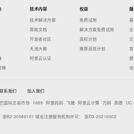
价
技术内容
权益
服
技术解决方案
免费试用
基
帮助文档
解决方案免费试用
企
开发者社区
高校计划
迁
天池大赛
推荐返现计划
官
器
阿里云认证
健
管理
信
联系我们
加入我们
巴国际交易市场
1688
阿里妈妈
飞猪
阿里云计算
万网
高德
UC
：
浙B2-20080101
域名注册服务机构许可：
浙D3-20210002