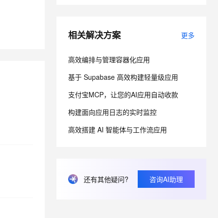
息提取
与 AI 智能体进行实时音视频通话
相关解决方案
更多
从文本、图片、视频中提取结构化的属性信息
构建支持视频理解的 AI 音视频实时通话应用
t.diy 一步搞定创意建站
构建大模型应用的安全防护体系
高效编排与管理容器化应用
通过自然语言交互简化开发流程,全栈开发支持
通过阿里云安全产品对 AI 应用进行安全防护
基于 Supabase 高效构建轻量级应用
支付宝MCP，让您的AI应用自动收款
构建面向应用日志的实时监控
高效搭建 AI 智能体与工作流应用
还有其他疑问?
咨询AI助理