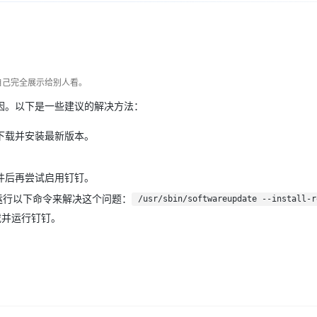
Deepseek-v4-pro
HappyHors
同享
万小智 AI 建站低至 15元/月
Qoder CN
AI 短剧/漫剧
云原生数据库 
快递物流查询
WordPress
成为服务伙
高校合作
点，立即开启云上创新
覆盖公网/内网、递归/权威、移动APP等全场景解析服务
送.CN域名，送备案服务码
基于千问大模型等，支持代码智能生成、研发智能问答
AI助力短剧
态智能体模型
旗舰 MoE 大模型，百万上下文与顶尖推理能力
图生视频，流
Ubuntu
服务生态伙伴
云工开物
企业应用
Works
Night Plan 支持 Qwen 3.8-Max
云原生大数据计算服务 MaxCompute
AI 办公
容器服务 Kub
NEW
GLM-5.2
Wan2.7-T
Red Hat
30+ 款产品免费体验
Data Agent 驱动的一站式 Data+AI 开发治理平台
夜间 5 折，Qwen/Meoo/TokenPlan 客户专享
面向分析的企业级SaaS模式云数据仓库
AI智能应用
提供一站式管
科研合作
视觉 Coding、空间感知、多模态思考等全面升级
1M上下文，专为长程任务能力而生
自己完全展示给别人看。
ERP
堂（旗舰版）
SUSE
智能客服
因。以下是一些建议的解决方法：
CRM
防护产品
2个月
自动承接线索
建站小程序
OA 办公系统
AI 应用构建
大模型原生
下载并安装最新版本。
力提升
财税管理
模板建站
Qoder
大模型服务平台百炼-应用模版
HOT
NEW
件后再尝试启用钉钉。
面向真实软件
个人版上线、团队版降价；千问3.8-Max首发发尝鲜
丰富多元化的应用模版和解决方案
400电话
定制建站
中运行以下命令来解决这个问题：
/usr/sbin/softwareupdate --install-r
万有无界
大模型服务平台百炼-智能体
方案
广告营销
模板小程序
载并运行钉钉。
的模型效果
灵活可视化地构建企业级 Agent
定制小程序
秒悟
人工智能平台 PAI
APP 开发
云端极速 AI 
新一代 AI 视频生成模型，深度适配广告营销等场景
AI Native 的算法工程平台，一站式完成建模、训练、推理服务部署
建站系统