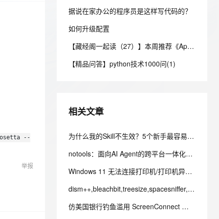
安全
我要投诉
e-1.1-I2V
Cosyvoice-V3-Flash
PolarDB
上云场景组合购
伴
据说在家办公的程序员是这样写代码的？
Qoder CN V1.7.0 发布
漫剧创作，剧本、分镜、视频高效生成
100%兼容MySQL、PostgreSQL，兼容Oracle，支持集中和分布式
覆盖90%+业务场景，专享组合折扣价
畅自然，细节丰富
高表现力语音合成大模型，语音克隆听感自然
VPN
如何升级配置
ernetes 版 ACK
云聚AI 严选权益
云安全中心 AI BAS 智能自动
SSL 证书
2V
Fun-ASR
【藏经阁一起读（27）】本周推荐《Apache Flink案例集（2022版）》，你有哪些心得？
，一键激活高效办公新体验
理容器应用的 K8s 服务
精选AI产品，从模型到应用全链提效
化模拟渗透攻击产品发布
文戏情感细腻自然，动作戏激烈拳拳到肉，实现更强表演能力
支持中英文自由切换，具备更强的噪声鲁棒性
堡垒机
【精品问答】python技术1000问(1)
AI 用量加速计划
DataWorks ChatBI 会话支持
防火墙
、识别商机，让客服更高效、服务更出色。
新老同享，达量后返
上传临时文件分析
主机安全
应用
相关文章
千问办公
NEW
AI 应用及服务市场
的智能体编程平台
一站式AI生产力平台
为什么我的Skill不生效？5个新手最容易犯的错误及解决方法
osetta --
AI 应用
伶鹊
notools：面向AI Agent的跨平台一体化命令行工具集
企业级人与Agent协作平台，接入和调度多个数字员工
智能客服平台，对话机器人、对话分析、智能外呼
大模型
举报
Windows 11 无法连接打印机/打印机异常 完整修复解决方案
大模型服务平台百炼 - 全妙
自然语言处理
应用创作平台
多模态内容创作工具，已接入 DeepSeek
dism++,bleachbit,treesize,spacesniffer,windirstat,wiztree官方纯净下载地址
数据标注
仿美国银行钓鱼滥用 ScreenConnect 工具多层载荷攻击机理与防御体系研究
机器学习