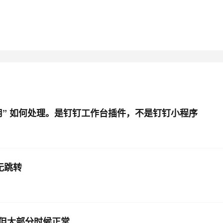
AI 应用
10分钟微调：让0.6B模型媲美235B模
多模态数据信
型
依托云原生高可用架构,实现Dify私有化部署
用1%尺寸在特定领域达到大模型90%以上效果
一个 AI 助手
超强辅助，Bol
即刻拥有 DeepSeek-R1 满血版
在企业官网、通讯软件中为客户提供 AI 客服
多种方案随心选，轻松解锁专属 DeepSeek
” 如何处理。是钉钉工作台插件，不是钉钉小程序
无跳转
但大部分时候正常