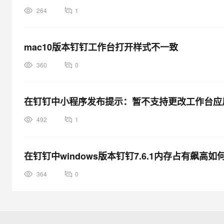
264
1
mac10版本钉钉工作台打开样式不一致
360
0
在钉钉中小程序发布提示：暂不支持更改工作台应
492
1
在钉钉中windows版本钉钉7.6.1内存占有飙高如
364
0