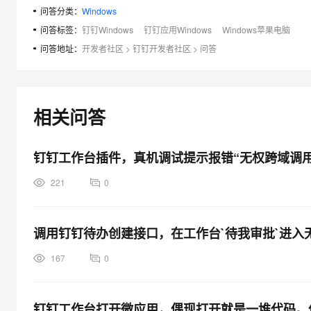
大模型解决方案
问答分类：
Windows
迁移与运维管理
问答标签：
钉钉Windows
钉钉应用Windows
Windows苹果电脑
快速部署 Dify，高效搭建 
问答地址：
开发者社区
>
钉钉开发者社区
>
问答
专有云
10 分钟在聊天系统中增加
相关问答
钉钉工作台插件，真机调试提示报错“无权跨域调用
221
0
调用钉钉待办创建接口，在工作台`待我审批`进入
167
0
钉钉工作台打开微应用，偶现打开就是一堆代码。