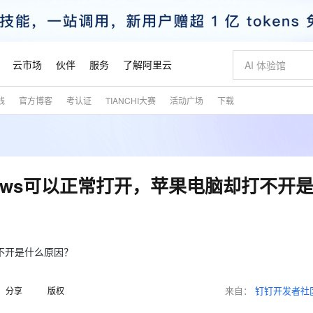
云市场
伙伴
服务
了解阿里云
践
官方博客
考认证
TIANCHI大赛
活动广场
下载
AI 特惠
数据与 API
成为产品伙伴
企业增值服务
最佳实践
价格计算器
AI 场景体
基础软件
产品伙伴合
阿里云认证
市场活动
配置报价
大模型
自助选配和估算价格
步到位
智启 AI 普惠权益
产品生态集成认证中心
企业支持计划
云上春晚
域名与网站
Qwen Audio：打造专属 AI 语音助手
千问官方 MaaS 平台，为开发者和 Agent 而生，新用户赠送 1 亿 + tokens 额度
一句话生成原生
AI Coding
阿里云Maa
2026 阿里云
云服务器 E
为企业打
数据集
Windows
大模型认证
模型
NEW
NEW
格式还原
值低价云产品抢先购
至高享 1亿+免费 tokens，加速 Al 应用落地
提供智能易用的域名与建站服务
Qwen-Audio-3.0-Realtime 端到端实时语音角色扮演
输入一句话想法,
智能编程，一键
安全可靠、
产品生态伙伴
专家技术服务
云上奥运之旅
弹性计算合作
阿里云中企出
手机三要素
宝塔 Linux
全部认证
ows可以正常打开，苹果电脑却打不开
价格优势
开源旗舰模型
即刻拥有 DeepSeek-V4-Pro
阿里云 OPC 创新助力计划
千问大模型
一键部署幻兽
AI 电商营销
对象存储 O
大模型
产品生态伙伴工作台
企业增值服务台
云栖战略参考
云存储合作计
云栖大会
身份实名认证
CentOS
训练营
推动算力普惠，释放技术红利
最高返9万
真正可用的 1M 上下文,一次完成代码全链路开发
快速构建应用程序和网站，即刻迈出上云第一步
轻松解锁专属 DeepSeek-V4-Pro
至高百万元 Token 补贴，加速一人公司成长
多元化、高性能、安全可靠的大模型服务
一键购买专属
从图文生成到
云上的中国
数据库合作计
活动全景
短信
Docker
图片和
自进化智能体
5 分钟轻松部署专属 QwenPaw
Token Plan 模型订阅计划
数字证书管理服务（原SSL证书）
高效搭建 AI
AI 广告创作
无影云电脑
企业成长
NEW
HOT
信息公告
看见新力量
云网络合作计
OCR 文字识别
JAVA
越聪明
证享300元代金券
全托管，含MySQL、PostgreSQL、SQL Server、MariaDB多引擎
Qwen3.8-Max 首发尝鲜，限时加量 10 倍，夜间低至2折
实现全站HTTPS，呈现可信的WEB访问
从聊天伙伴进化为能主动干活的本地数字员工
图文、视频一
随时随地安
打不开是什么原因？
魔搭 Mode
Kimi-K3
HappyHors
NEW
loud
服务实践
官网公告
金融模力时刻
Salesforce O
版
发票查验
全能环境
Claude Code + GStack 打造工程团队
千问办公，限时限量积分加倍
Qoder
低代码高效构
AI 建站
短信服务
型
NEW
作计划
Kimi 最新旗舰模型，长程编程与推理利器
让文字生成流
计划
来自：
钉钉开发者社
分享
版权
创新中心
魔搭 ModelSc
健康状态
理服务
让AI从“聊天伙伴”进化为能干活的“数字员工”
安装技能 GStack，拥有专属 AI 工程团队
你的AI工作搭子，覆盖日常办公高频场景
面向真实软件的智能体编程平台
0 代码专业建
客户案例
天气预报查询
操作系统
态合作计划