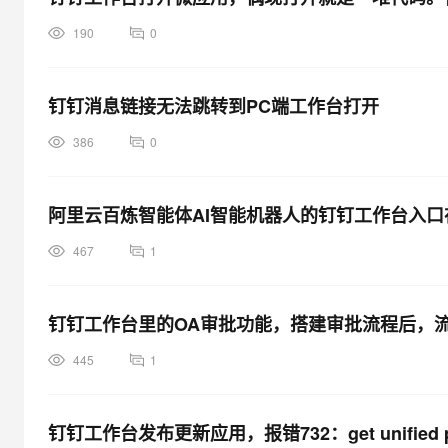
190
0
钉钉消息链接无法跳转到PC端工作台打开
386
0
阿里云百炼智能体AI智能机器人的钉钉工作台入口
467
1
钉钉工作台里的OA审批功能，搭建审批流程后，流程
445
1
钉钉工作台发布更新应用，报错732：get unified p