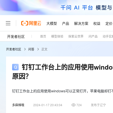
大模型
产品
解决方案
权益
定价
开发者社区
首页
模型体验
探索云世界
问产品
动手实
大模型
产品
解决方案
权益
定价
云市场
伙伴
服务
了解阿里云
精选产品
精选解决方案
普惠上云
产品定价
精选商城
成为销售伙伴
售前咨询
为什么选择阿里云
千问AI平台
开发者社区
问答
正文
了解云产品的定价详情
大模型服务平台百炼
睿译宝，AI翻译排版一
普惠上云 官方力荐
分销伙伴
在线服务
网站建设
什么是云计算
大
大模型服务与应用平台
上传文档即自动完成翻译和
云服务器38元/年起，超
咨询伙伴
多端小程序
技术领先
钉钉工作台上的应用使用wind
云上成本管理
售后服务
轻量应用服务器
GLM-5.2：长任务时代
官方推荐返现计划
大模型
精选产品
精选解决方案
Salesforce 国际版订阅
稳定可靠
原因？
管理和优化成本
推荐新用户得奖励，单订单
销售伙伴合作计划
自助服务
友盟天域
安全合规
人工智能与机器学习
AI
文本生成
云数据库 RDS
Hermes Agent，打造
云工开物
无影生态合作计划
在线服务
观测云
分析师报告
自主进化，持久记忆，越用
高校专属算力普惠，学生认
钉钉工作台上的应用使用windows可以正常打开，苹果电脑却
计算
互联网应用开发
Qwen3.8-Max
HOT
Salesforce On Alibaba C
工单服务
Tuya 物联网平台阿里云
研究报告与白皮书
人工智能平台 PAI
快速拥有专属 OpenClaw
大模
Consulting Partner 合
大数据
容器
智能体时代全能旗舰模型
多麻辣哦
2024-01-17 20:43:04
724
发布于辽宁
免费试用
短信专区
一站式AI开发、训练和推
蓝凌 OA
AI 大模型销售与服务生
现代化应用