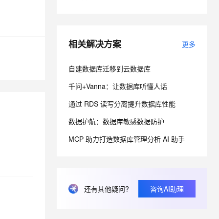
息提取
与 AI 智能体进行实时音视频通话
从文本、图片、视频中提取结构化的属性信息
构建支持视频理解的 AI 音视频实时通话应用
相关解决方案
更多
t.diy 一步搞定创意建站
构建大模型应用的安全防护体系
通过自然语言交互简化开发流程,全栈开发支持
通过阿里云安全产品对 AI 应用进行安全防护
自建数据库迁移到云数据库
千问+Vanna：让数据库听懂人话
通过 RDS 读写分离提升数据库性能
数据护航：数据库敏感数据防护
MCP 助力打造数据库管理分析 AI 助手
还有其他疑问?
咨询AI助理