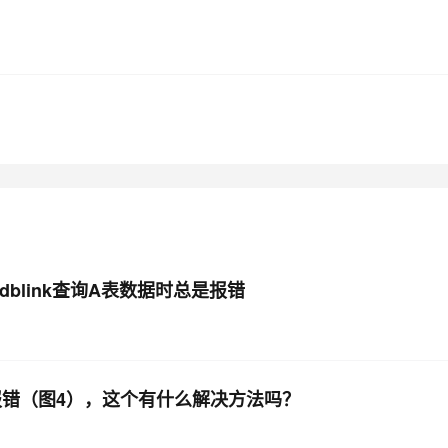
AI 应用
10分钟微调：让0.6B模型媲美235B模
多模态数据信
型
依托云原生高可用架构,实现Dify私有化部署
用1%尺寸在特定领域达到大模型90%以上效果
一个 AI 助手
超强辅助，Bol
即刻拥有 DeepSeek-R1 满血版
在企业官网、通讯软件中为客户提供 AI 客服
多种方案随心选，轻松解锁专属 DeepSeek
dblink查询A表数据时总是报错
上，报错（图4），这个有什么解决方法吗？