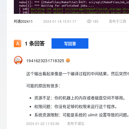
存储
天池大赛
Qwen3.7-Plus
云解析DNS
解决方案免费试用 新老
电子合同
最高领取价值200元试用
能看、能想、能动手的多模
安全
网络与CDN
AI 算法大赛
畅捷通
阿遇202411
2024-01-16 15:51:17
185
发布于江西
大数据开发治理平台 Data
AI 产品 免费试用
网络
安全
云开发大赛
Qwen3-VL-Plus
Tableau 订阅
1亿+ 大模型 tokens 和 
可观测
入门学习赛
中间件
AI空中课堂在线直播课
云防火墙
140+云产品 免费试用
1
条回答
写回答
上云与迁云
云原生的云上边界网络安全
产品新客免费试用，最长1
数据库
生态解决方案
大模型服务
企业出海
大模型ACA认证体验
大数据计算
1941623231718325
助力企业全员 AI 认知与能
行业生态解决方案
千问AI平台-Token Plan
政企业务
媒体服务
这个输出看起来像是一个编译过程的中间结果，然后突然
开发者生态解决方案
企业服务与云通信
千问AI平台-模型体验
AI 开发和 AI 应用解决
可能的原因有很多：
在线体验全尺寸、多种模态
域名与网站
资源不足：你的机器上的内存或者磁盘空间不够用。
Happy 系列大模型
终端用户计算
权限问题：你没有足够的权限来运行这个程序。
系统资源限制：可能是系统的 ulimit 设置导致的问题
Serverless
2024-01-22 11:53:36
发布于湖北
开发工具