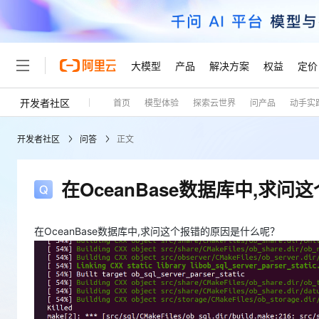
大模型
产品
解决方案
权益
定价
开发者社区
首页
模型体验
探索云世界
问产品
动手实
大模型
产品
解决方案
权益
定价
云市场
伙伴
服务
了解阿里云
精选产品
精选解决方案
普惠上云
产品定价
精选商城
成为销售伙伴
售前咨询
为什么选择阿里云
千问AI平台
开发者社区
问答
正文
了解云产品的定价详情
大模型服务平台百炼
睿译宝，AI翻译排版一
普惠上云 官方力荐
分销伙伴
在线服务
网站建设
什么是云计算
大
大模型服务与应用平台
上传文档即自动完成翻译和
云服务器38元/年起，超
咨询伙伴
多端小程序
技术领先
在OceanBase数据库中,求
云上成本管理
售后服务
轻量应用服务器
GLM-5.2：长任务时代
官方推荐返现计划
大模型
精选产品
精选解决方案
Salesforce 国际版订阅
稳定可靠
管理和优化成本
推荐新用户得奖励，单订单
销售伙伴合作计划
自助服务
友盟天域
安全合规
人工智能与机器学习
AI
在OceanBase数据库中,求问这个报错的原因是什么呢？
文本生成
云数据库 RDS
Hermes Agent，打造
云工开物
无影生态合作计划
在线服务
观测云
分析师报告
自主进化，持久记忆，越用
高校专属算力普惠，学生认
计算
互联网应用开发
Qwen3.8-Max
HOT
Salesforce On Alibaba C
工单服务
Tuya 物联网平台阿里云
研究报告与白皮书
人工智能平台 PAI
快速拥有专属 OpenClaw
大模
Consulting Partner 合
大数据
容器
智能体时代全能旗舰模型
免费试用
短信专区
一站式AI开发、训练和推
蓝凌 OA
AI 大模型销售与服务生
现代化应用