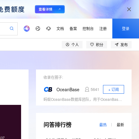
文档
备案
控制台
注册
登录
个人
积分
发布
验
作计划
器
AI 活动
专业服务
服务伙伴合作计划
开发者社区
加入我们
产品动态
服务平台百炼
阿里云 OPC 创新助力计划
一站式生成采购清单，支持单品或批量购买
可编辑精美 PPT 文稿
S产品伙伴计划（繁花）
峰会
CS
造的大模型服务与应用开发平台
Agency Agents：拥有专属领域专家
AI 生产力先锋
Al MaaS 服务伙伴赋能合作
域名
博文
Careers
PolarDB Agentic Database
至高可申请百万元
 轻松生成专业的 PPT
开启高性价比 AI 编程新体验
弹性可伸缩的云计算服务
先锋实践拓展 AI 生产力的边界
发布
多领域专家智能体,一键组建 AI 虚拟交付团队
Token 补贴，五大权
计划
海大会
收录在圈子:
伙伴信用分合作计划
商标
问答
社会招聘
益加速 OPC 成功
帕鲁游戏服务器
SS
HappyHorse 打造一站式影视创作平台
飞天发布时刻
HOT
秒悟 Meoo CLI 支持一键部
划
备案
电子书
校园招聘
OceanBase
5641
+ 订阅
联机服务器，轻松开启游戏
视频创作，一键激活电商全链路生产力
稳定、安全、高性价比、高性能的云存储服务
所见，即是所愿
署项目至阿里云账号
可视化编排打通从文字构思到成片全链路闭环
更多支持
蚂蚁OceanBase数据库团队，用于OceanBase技术原理、运维经验和案例分享、对外交流。
划
公司注册
镜像站
视频生成
语音识别与合成
 智能体与工作流应用
漫剧工坊：一站式动画创作平台
AI 实训营
Flink OSS 支持
合作伙伴培训与认证
划
上云迁移
站生成，高效打造优质广告素材
全接入的云上超级电脑
通过阿里云百炼高效搭建AI应用,助力高效开发
快速生产连贯的高质量长漫剧
从基础到进阶，Agent 创客手把手教你
AssumeRole 角色自定义
lScope
我要反馈
e-1.1-T2V
Qwen3-TTS-Flash
查询合作伙伴
n Alibaba Cloud ISV 合作
代维服务
问答排行榜
建企业门户网站
10 分钟搭建微信、支付宝小程序
百炼 Qwen3.7-Flash 系列模
最热
最新
畅细腻的高质量视频
离线语音合成大模型，多语言方言自适应，低延迟高稳定
创新加速
ope
登录合作伙伴管理后台
我要建议
站，无忧落地极速上线
以可视化方式快速构建移动和 PC 门户网站
国内短信简单易用，安全可靠，秒级触达，全球覆盖200+国家和地区。
高效部署网站，快速应用到小程序
型发布