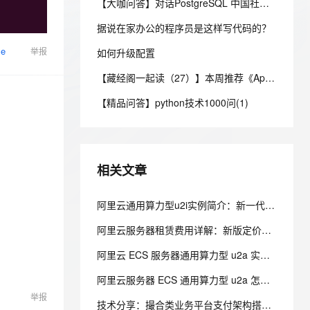
安全
【大咖问答】对话PostgreSQL 中国社区发起人之一，阿里云数据库高级专家 德哥
我要投诉
e-1.1-I2V
Cosyvoice-V3-Flash
PolarDB
上云场景组合购
伴
Qoder CN V1.7.0 发布
漫剧创作，剧本、分镜、视频高效生成
100%兼容MySQL、PostgreSQL，兼容Oracle，支持集中和分布式
覆盖90%+业务场景，专享组合折扣价
畅自然，细节丰富
高表现力语音合成大模型，语音克隆听感自然
据说在家办公的程序员是这样写代码的？
VPN
se
举报
ernetes 版 ACK
如何升级配置
云聚AI 严选权益
云安全中心 AI BAS 智能自动
SSL 证书
2V
Fun-ASR
，一键激活高效办公新体验
理容器应用的 K8s 服务
精选AI产品，从模型到应用全链提效
化模拟渗透攻击产品发布
【藏经阁一起读（27）】本周推荐《Apache Flink案例集（2022版）》，你有哪些心得？
文戏情感细腻自然，动作戏激烈拳拳到肉，实现更强表演能力
支持中英文自由切换，具备更强的噪声鲁棒性
堡垒机
AI 用量加速计划
DataWorks ChatBI 会话支持
【精品问答】python技术1000问(1)
防火墙
、识别商机，让客服更高效、服务更出色。
新老同享，达量后返
上传临时文件分析
主机安全
应用
千问办公
NEW
相关文章
AI 应用及服务市场
的智能体编程平台
一站式AI生产力平台
AI 应用
阿里云通用算力型u2i实例简介：新一代企业级算力，卓越性能低价享高性价比
伶鹊
企业级人与Agent协作平台，接入和调度多个数字员工
智能客服平台，对话机器人、对话分析、智能外呼
大模型
阿里云服务器租赁费用详解：新版定价规则与优惠报价参考
大模型服务平台百炼 - 全妙
自然语言处理
阿里云 ECS 服务器通用算力型 u2a 实例详解：配置、价格与适用业务场景
应用创作平台
多模态内容创作工具，已接入 DeepSeek
数据标注
阿里云服务器 ECS 通用算力型 u2a 怎么样？参数、收费标准与业务场景
举报
机器学习
技术分享：撮合类业务平台支付架构搭建与云服务器选型实践