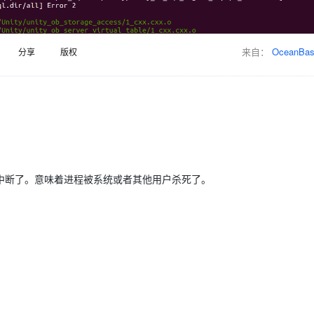
Deepseek-v4-pro
HappyHors
同享
万小智 AI 建站低至 15元/月
Qoder CN
AI 短剧/漫剧
云原生数据库 
快递物流查询
WordPress
成为服务伙
高校合作
点，立即开启云上创新
覆盖公网/内网、递归/权威、移动APP等全场景解析服务
送.CN域名，送备案服务码
基于千问大模型等，支持代码智能生成、研发智能问答
AI助力短剧
态智能体模型
旗舰 MoE 大模型，百万上下文与顶尖推理能力
图生视频，流
Ubuntu
服务生态伙伴
云工开物
企业应用
来自：
OceanBa
分享
版权
Works
Night Plan 支持 Qwen 3.8-Max
云原生大数据计算服务 MaxCompute
AI 办公
容器服务 Kub
NEW
GLM-5.2
Wan2.7-T
Red Hat
30+ 款产品免费体验
Data Agent 驱动的一站式 Data+AI 开发治理平台
夜间 5 折，Qwen/Meoo/TokenPlan 客户专享
面向分析的企业级SaaS模式云数据仓库
AI智能应用
提供一站式管
科研合作
视觉 Coding、空间感知、多模态思考等全面升级
1M上下文，专为长程任务能力而生
ERP
堂（旗舰版）
SUSE
智能客服
CRM
防护产品
2个月
自动承接线索
建站小程序
OA 办公系统
AI 应用构建
大模型原生
力提升
财税管理
模板建站
Qoder
大模型服务平台百炼-应用模版
HOT
NEW
中断了。意味着进程被系统或者其他用户杀死了。
面向真实软件
个人版上线、团队版降价；千问3.8-Max首发发尝鲜
丰富多元化的应用模版和解决方案
400电话
定制建站
万有无界
大模型服务平台百炼-智能体
方案
广告营销
模板小程序
的模型效果
灵活可视化地构建企业级 Agent
定制小程序
秒悟
人工智能平台 PAI
APP 开发
云端极速 AI 
新一代 AI 视频生成模型，深度适配广告营销等场景
AI Native 的算法工程平台，一站式完成建模、训练、推理服务部署
。
建站系统