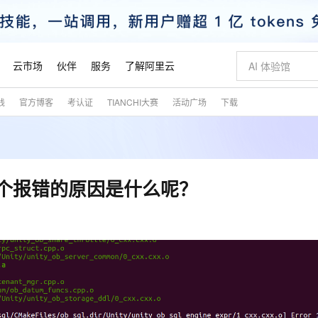
云市场
伙伴
服务
了解阿里云
践
官方博客
考认证
TIANCHI大赛
活动广场
下载
AI 特惠
数据与 API
成为产品伙伴
企业增值服务
最佳实践
价格计算器
AI 场景体
基础软件
产品伙伴合
阿里云认证
市场活动
配置报价
大模型
自助选配和估算价格
步到位
智启 AI 普惠权益
产品生态集成认证中心
企业支持计划
云上春晚
域名与网站
Qwen Audio：打造专属 AI 语音助手
千问官方 MaaS 平台，为开发者和 Agent 而生，新用户赠送 1 亿 + tokens 额度
一句话生成原生
AI Coding
阿里云Maa
2026 阿里云
云服务器 E
为企业打
数据集
Windows
大模型认证
模型
NEW
NEW
格式还原
值低价云产品抢先购
至高享 1亿+免费 tokens，加速 Al 应用落地
提供智能易用的域名与建站服务
Qwen-Audio-3.0-Realtime 端到端实时语音角色扮演
输入一句话想法,
智能编程，一键
安全可靠、
产品生态伙伴
专家技术服务
云上奥运之旅
弹性计算合作
阿里云中企出
手机三要素
宝塔 Linux
全部认证
问这个报错的原因是什么呢？
价格优势
开源旗舰模型
即刻拥有 DeepSeek-V4-Pro
阿里云 OPC 创新助力计划
千问大模型
一键部署幻兽
AI 电商营销
对象存储 O
大模型
产品生态伙伴工作台
企业增值服务台
云栖战略参考
云存储合作计
云栖大会
身份实名认证
CentOS
训练营
推动算力普惠，释放技术红利
最高返9万
真正可用的 1M 上下文,一次完成代码全链路开发
快速构建应用程序和网站，即刻迈出上云第一步
轻松解锁专属 DeepSeek-V4-Pro
至高百万元 Token 补贴，加速一人公司成长
多元化、高性能、安全可靠的大模型服务
一键购买专属
从图文生成到
云上的中国
数据库合作计
活动全景
短信
Docker
图片和
自进化智能体
5 分钟轻松部署专属 QwenPaw
Token Plan 模型订阅计划
数字证书管理服务（原SSL证书）
高效搭建 AI
AI 广告创作
无影云电脑
企业成长
NEW
HOT
信息公告
看见新力量
云网络合作计
OCR 文字识别
JAVA
越聪明
证享300元代金券
全托管，含MySQL、PostgreSQL、SQL Server、MariaDB多引擎
Qwen3.8-Max 首发尝鲜，限时加量 10 倍，夜间低至2折
实现全站HTTPS，呈现可信的WEB访问
从聊天伙伴进化为能主动干活的本地数字员工
图文、视频一
随时随地安
魔搭 Mode
Kimi-K3
HappyHors
NEW
loud
服务实践
官网公告
金融模力时刻
Salesforce O
版
发票查验
全能环境
Claude Code + GStack 打造工程团队
千问办公，限时限量积分加倍
Qoder
低代码高效构
AI 建站
短信服务
型
NEW
作计划
Kimi 最新旗舰模型，长程编程与推理利器
让文字生成流
计划
创新中心
魔搭 ModelSc
健康状态
理服务
让AI从“聊天伙伴”进化为能干活的“数字员工”
安装技能 GStack，拥有专属 AI 工程团队
你的AI工作搭子，覆盖日常办公高频场景
面向真实软件的智能体编程平台
0 代码专业建
客户案例
天气预报查询
操作系统
态合作计划