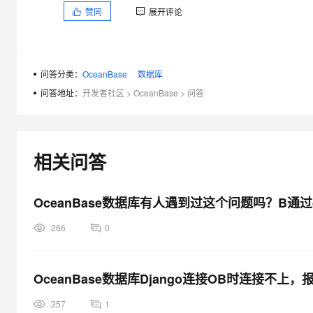
大模型解决方案
赞同
展开评论
迁移与运维管理
快速部署 Dify，高效搭建 
专有云
问答分类：
OceanBase
数据库
10 分钟在聊天系统中增加
问答地址：
开发者社区
>
OceanBase
>
问答
相关问答
OceanBase数据库有人遇到过这个问题吗？B通过
266
0
OceanBase数据库Django连接OB时连接不
357
1