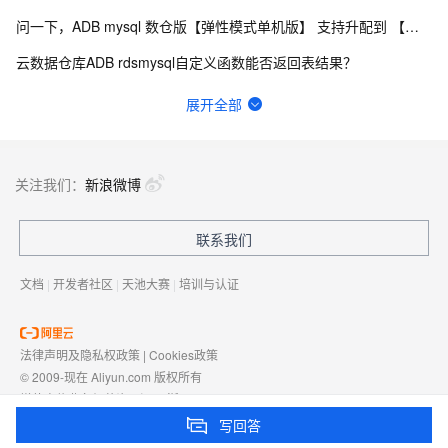
问一下，ADB mysql 数仓版【弹性模式单机版】 支持升配到 【弹性模式集群版】 吗 ？
云数据仓库ADB rdsmysql自定义函数能否返回表结果？
ADBPG 如何查询一张已存在的表的分布策略？（哈希分布、复制分布、随机分布）
展开全部
云数据仓库ADB如何通过主外键约束提升JOIN查询性能？
云数据仓库ADB 这个错应该怎么处理？
关注我们：
新浪微博
云数据仓库ADB为什么CONVERT(name_value USING gbk)不生效？
联系我们
adb中我用str_to_date, 报错[HY000][1815] [40040, 2023041
文档
|
开发者社区
|
天池大赛
|
培训与认证
法律声明及隐私权政策
|
Cookies政策
© 2009-现在 Aliyun.com 版权所有
增值电信业务经营许可证：
浙B2-20080101
域名注册服务机构许可：
浙D3-20210002
写回答
浙公网安备 33010602009975号
浙B2-20080101-4