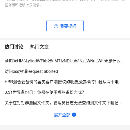
据存储和迁移上云需求。
我要提问
热门讨论
热门文章
aHR0cHM6Ly9odWFkb25nMTIzNDUub3NzLWNuLWhhb是什么情况？
访问oss报错Request aborted
HBR混合云备份的容灾客户端授权的收费是怎样的？我从两个地方看到的不一样，哪个为准？
3.31世界备份日：你都在使用哪些备份方式？
关于在钉钉群撤回文件夹，管理员日志无法查询到文件夹下载记录的问题。
畅意抒怀，以诗会友，写下你的运维打油诗！
展开全部
云盘同步文件夹不能同步删除操作