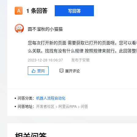
存储
天池大赛
Qwen3.7-Plus
云解析DNS
解决方案免费试用 新老
电子合同
1
条回答
写回答
最高领取价值200元试用
能看、能想、能动手的多模
安全
网络与CDN
AI 算法大赛
畅捷通
大数据开发治理平台 Data
AI 产品 免费试用
网络
安全
云开发大赛
Qwen3-VL-Plus
Tableau 订阅
圆不溜秋的小猫猫
1亿+ 大模型 tokens 和 
可观测
入门学习赛
中间件
AI空中课堂在线直播课
云防火墙
140+云产品 免费试用
您每次打开新的页面 需要获取已打开的页面呀。您可以看看
上云与迁云
云原生的云上边界网络安全
产品新客免费试用，最长1
数据库
么关联。找找有没有什么规律 按照规律来就行。此回答整理
生态解决方案
大模型服务
2023-12-28 16:06:37
发布于安徽
企业出海
大模型ACA认证体验
大数据计算
助力企业全员 AI 认知与能
行业生态解决方案
赞同
展开评论
千问AI平台-Token Plan
政企业务
媒体服务
开发者生态解决方案
企业服务与云通信
千问AI平台-模型体验
AI 开发和 AI 应用解决
在线体验全尺寸、多种模态
问答分类：
机器人流程自动化
域名与网站
问答地址：
开发者社区
>
阿里云RPA
>
问答
Happy 系列大模型
终端用户计算
Serverless
相关问答
开发工具