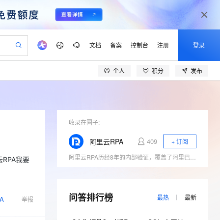
文档
备案
控制台
注册
登录
个人
积分
发布
验
作计划
器
AI 活动
专业服务
服务伙伴合作计划
开发者社区
加入我们
产品动态
服务平台百炼
阿里云 OPC 创新助力计划
一站式生成采购清单，支持单品或批量购买
io：打造专属 AI 语音助手
S产品伙伴计划（繁花）
峰会
CS
造的大模型服务与应用开发平台
一句话生成原生可编辑精美 PPT 文稿
AI 生产力先锋
Al MaaS 服务伙伴赋能合作
域名
博文
Careers
至高可申请百万元
Qwen3.8-Max 模型上线
开启高性价比 AI 编程新体验
弹性可伸缩的云计算服务
Qwen-Audio-3.0-Realtime 端到端实时语音角色扮演
输入一句话想法, 轻松生成专业的 PPT
先锋实践拓展 AI 生产力的边界
Token 补贴，五大权
计划
海大会
收录在圈子:
伙伴信用分合作计划
商标
问答
社会招聘
益加速 OPC 成功
eek-V4-Pro
SS
一键部署幻兽帕鲁游戏服务器
飞天发布时刻
HOT
Open Search 向量检索版支
划
备案
电子书
校园招聘
阿里云RPA
409
+ 订阅
pSeek-V4-Pro
视频创作，一键激活电商全链路生产力
稳定、安全、高性价比、高性能的云存储服务
一键购买专属联机服务器，轻松开启游戏
所见，即是所愿
持视频检索 Pipeline 功能
更多支持
阿里云RPA历经8年的内部验证，覆盖了阿里巴巴大部分BU，实现了电商客服、新零售等新兴行业的渗透，并且已经完成在保险、金融、医疗保健等领域的场景深耕，联合合作伙伴具备深度定制化能力和稳定交付能力，积累了丰富的行业可行性解决方案。目前阿里云RPA能集成并运行在更高的软件层级，这就决定了它不会侵入、影响已有的软件系统。在帮助企业提升效能的过程中，保持企业已有的IT系统功能平稳、运行可靠。
划
公司注册
镜像站
RPA我要
视频生成
语音识别与合成
专属 QwenPaw
漫剧工坊：一站式动画创作平台
AI 实训营
HOT
应用身份服务 (IDaaS)
合作伙伴培训与认证
划
上云迁移
站生成，高效打造优质广告素材
全接入的云上超级电脑
从聊天伙伴进化为能主动干活的本地数字员工
快速生产连贯的高质量长漫剧
从基础到进阶，Agent 创客手把手教你
OpenClaw 管理能力上线
lScope
我要反馈
e-1.1-T2V
Qwen3-TTS-Flash
查询合作伙伴
n Alibaba Cloud ISV 合作
代维服务
问答排行榜
建企业门户网站
10 分钟搭建微信、支付宝小程序
MaxCompute MaxFrame 提
最热
最新
A
举报
畅细腻的高质量视频
离线语音合成大模型，多语言方言自适应，低延迟高稳定
创新加速
ope
登录合作伙伴管理后台
我要建议
站，无忧落地极速上线
以可视化方式快速构建移动和 PC 门户网站
国内短信简单易用，安全可靠，秒级触达，全球覆盖200+国家和地区。
高效部署网站，快速应用到小程序
供自动弹性内存功能