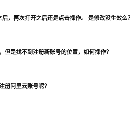
存之后，再次打开之后还是点击操作。 是修改没生效么？
AI 应用
10分钟微调：让0.6B模型媲美235B模
多模态数据信
型
依托云原生高可用架构,实现Dify私有化部署
用1%尺寸在特定领域达到大模型90%以上效果
一个 AI 助手
超强辅助，Bol
即刻拥有 DeepSeek-R1 满血版
在企业官网、通讯软件中为客户提供 AI 客服
多种方案随心选，轻松解锁专属 DeepSeek
号，但是找不到注册新账号的位置，如何操作？
号注册阿里云账号呢？