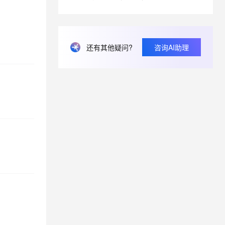
息提取
与 AI 智能体进行实时音视频通话
从文本、图片、视频中提取结构化的属性信息
构建支持视频理解的 AI 音视频实时通话应用
还有其他疑问?
咨询AI助理
t.diy 一步搞定创意建站
构建大模型应用的安全防护体系
通过自然语言交互简化开发流程,全栈开发支持
通过阿里云安全产品对 AI 应用进行安全防护