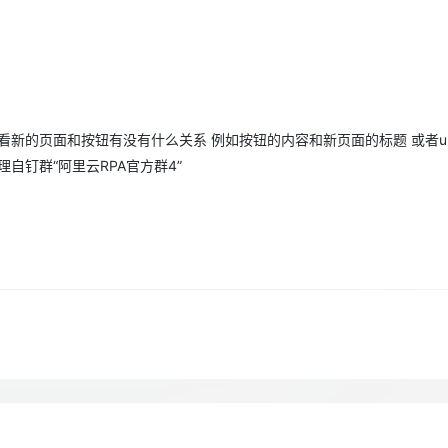
Deepseek-v4-pro
HappyHors
同享
万小智 AI 建站低至 15元/月
Qoder CN
AI 短剧/漫剧
云原生数据库 
快递物流查询
WordPress
成为服务伙
高校合作
点，立即开启云上创新
覆盖公网/内网、递归/权威、移动APP等全场景解析服务
送.CN域名，送备案服务码
基于千问大模型等，支持代码智能生成、研发智能问答
AI助力短剧
态智能体模型
旗舰 MoE 大模型，百万上下文与顶尖推理能力
图生视频，流
Ubuntu
服务生态伙伴
云工开物
企业应用
Works
Night Plan 支持 Qwen 3.8-Max
云原生大数据计算服务 MaxCompute
AI 办公
容器服务 Kub
NEW
GLM-5.2
Wan2.7-T
Red Hat
30+ 款产品免费体验
Data Agent 驱动的一站式 Data+AI 开发治理平台
夜间 5 折，Qwen/Meoo/TokenPlan 客户专享
面向分析的企业级SaaS模式云数据仓库
AI智能应用
提供一站式管
科研合作
视觉 Coding、空间感知、多模态思考等全面升级
1M上下文，专为长程任务能力而生
ERP
堂（旗舰版）
SUSE
智能客服
新的页面和按钮有没有什么关系 例如按钮的内容和新页面的标题 或者ur
CRM
防护产品
2个月
自动承接线索
自钉群“阿里云RPA官方群4”
建站小程序
OA 办公系统
AI 应用构建
大模型原生
力提升
财税管理
模板建站
Qoder
大模型服务平台百炼-应用模版
HOT
NEW
面向真实软件
个人版上线、团队版降价；千问3.8-Max首发发尝鲜
丰富多元化的应用模版和解决方案
400电话
定制建站
万有无界
大模型服务平台百炼-智能体
方案
广告营销
模板小程序
的模型效果
灵活可视化地构建企业级 Agent
定制小程序
秒悟
人工智能平台 PAI
APP 开发
云端极速 AI 
新一代 AI 视频生成模型，深度适配广告营销等场景
AI Native 的算法工程平台，一站式完成建模、训练、推理服务部署
建站系统