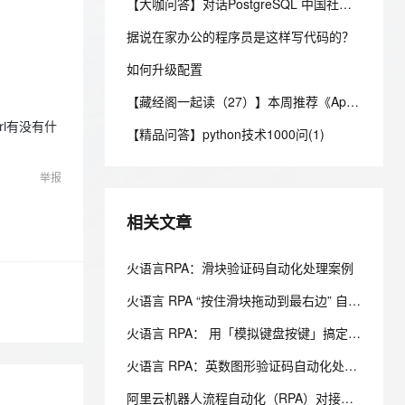
安全
【大咖问答】对话PostgreSQL 中国社区发起人之一，阿里云数据库高级专家 德哥
我要投诉
e-1.1-I2V
Cosyvoice-V3-Flash
PolarDB
上云场景组合购
Milvus 弹性伸缩功能新增节
伴
漫剧创作，剧本、分镜、视频高效生成
100%兼容MySQL、PostgreSQL，兼容Oracle，支持集中和分布式
覆盖90%+业务场景，专享组合折扣价
点支持范围
畅自然，细节丰富
高表现力语音合成大模型，语音克隆听感自然
据说在家办公的程序员是这样写代码的？
VPN
ernetes 版 ACK
如何升级配置
云聚AI 严选权益
AI 原生数据库服务发布
SSL 证书
2V
Fun-ASR
，一键激活高效办公新体验
理容器应用的 K8s 服务
精选AI产品，从模型到应用全链提效
Agent 数据网关
【藏经阁一起读（27）】本周推荐《Apache Flink案例集（2022版）》，你有哪些心得？
文戏情感细腻自然，动作戏激烈拳拳到肉，实现更强表演能力
支持中英文自由切换，具备更强的噪声鲁棒性
堡垒机
AI 用量加速计划
l有没有什
云原生数据库 PolarDB
【精品问答】python技术1000问(1)
防火墙
、识别商机，让客服更高效、服务更出色。
新老同享，达量后返
Agentic Database 发布
主机安全
应用
举报
千问办公
NEW
相关文章
AI 应用及服务市场
的智能体编程平台
一站式AI生产力平台
AI 应用
火语言RPA：滑块验证码自动化处理案例
伶鹊
企业级人与Agent协作平台，接入和调度多个数字员工
智能客服平台，对话机器人、对话分析、智能外呼
大模型
火语言 RPA “按住滑块拖动到最右边” 自动化案例
大模型服务平台百炼 - 全妙
自然语言处理
火语言 RPA： 用「模拟键盘按键」搞定页面输入框填写
应用创作平台
多模态内容创作工具，已接入 DeepSeek
数据标注
火语言 RPA：英数图形验证码自动化处理案例
机器学习
阿里云机器人流程自动化（RPA）对接使用完全指南：从入门到生产级集成