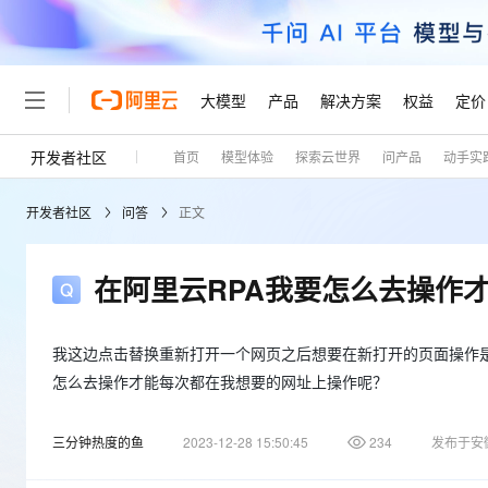
大模型
产品
解决方案
权益
定价
开发者社区
首页
模型体验
探索云世界
问产品
动手实
大模型
产品
解决方案
权益
定价
云市场
伙伴
服务
了解阿里云
精选产品
精选解决方案
普惠上云
产品定价
精选商城
成为销售伙伴
售前咨询
为什么选择阿里云
千问AI平台
开发者社区
问答
正文
了解云产品的定价详情
大模型服务平台百炼
千问办公，解锁你的工作
普惠上云 官方力荐
分销伙伴
在线服务
网站建设
什么是云计算
大
大模型服务与应用平台
企业级Agent产品，直接
云服务器38元/年起，超
咨询伙伴
多端小程序
技术领先
在阿里云RPA我要怎么去操作
云上成本管理
售后服务
轻量应用服务器
Agency Agents：拥
官方推荐返现计划
大模型
精选产品
精选解决方案
Salesforce 国际版订阅
稳定可靠
管理和优化成本
推荐新用户得奖励，单订单
销售伙伴合作计划
自助服务
友盟天域
安全合规
人工智能与机器学习
AI
我这边点击替换重新打开一个网页之后想要在新打开的页面操作是
文本生成
云数据库 RDS
HappyHorse 打造一
云工开物
无影生态合作计划
在线服务
怎么去操作才能每次都在我想要的网址上操作呢？
观测云
分析师报告
高校专属算力普惠，学生认
计算
互联网应用开发
Qwen3.8-Max
HOT
Salesforce On Alibaba C
工单服务
Tuya 物联网平台阿里云
研究报告与白皮书
人工智能平台 PAI
快速拥有专属 OpenClaw
大模
Consulting Partner 合
大数据
三分钟热度的鱼
容器
2023-12-28 15:50:45
234
发布于安
智能体时代全能旗舰模型
免费试用
短信专区
一站式AI开发、训练和推
蓝凌 OA
AI 大模型销售与服务生
现代化应用