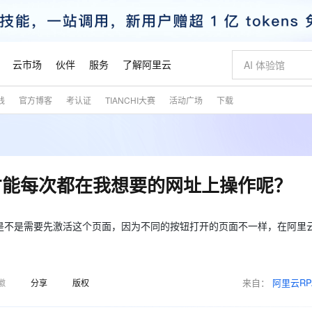
云市场
伙伴
服务
了解阿里云
践
官方博客
考认证
TIANCHI大赛
活动广场
下载
AI 特惠
数据与 API
成为产品伙伴
企业增值服务
最佳实践
价格计算器
AI 场景体
基础软件
产品伙伴合
阿里云认证
市场活动
配置报价
大模型
自助选配和估算价格
新方式
睿译宝，AI翻译排版一步到位
智启 AI 普惠权益
产品生态集成认证中心
企业支持计划
云上春晚
域名与网站
千问官方 MaaS 平台，为开发者和 Agent 而生，新用户赠送 1 亿 + tokens 额度
Qwen Aud
AI Coding
阿里云Maa
2026 阿里云
云服务器 E
为企业打
数据集
Windows
大模型认证
模型
NEW
NEW
交付可用成果
值低价云产品抢先购
上传文档即自动完成翻译和格式还原
至高享 1亿+免费 tokens，加速 Al 应用落地
提供智能易用的域名与建站服务
智能编程，一键
安全可靠、
产品生态伙伴
专家技术服务
云上奥运之旅
弹性计算合作
阿里云中企出
手机三要素
宝塔 Linux
全部认证
才能每次都在我想要的网址上操作呢？
价格优势
有专属领域专家
GLM-5.2：长任务时代开源旗舰模型
阿里云 OPC 创新助力计划
千问大模型
即刻拥有 DeepS
AI 电商营销
对象存储 O
大模型
产品生态伙伴工作台
企业增值服务台
云栖战略参考
云存储合作计
云栖大会
身份实名认证
CentOS
训练营
推动算力普惠，释放技术红利
最高返9万
多领域专家智能体,一键组建 AI 虚拟交付团队
快速构建应用程序和网站，即刻迈出上云第一步
至高百万元 Token 补贴，加速一人公司成长
多元化、高性能、安全可靠的大模型服务
真正可用的 1M 上下文,一次完成代码全链路开发
轻松解锁专属 Dee
从图文生成到
云上的中国
数据库合作计
活动全景
短信
Docker
不是需要先激活这个页面，因为不同的按钮打开的页面不一样，在阿里云
图片和
站式影视创作平台
Hermes Agent，打造自进化智能体
Token Plan 模型订阅计划
数字证书管理服务（原SSL证书）
5 分钟轻松部署
AI 广告创作
无影云电脑
企业成长
NEW
信息公告
看见新力量
云网络合作计
OCR 文字识别
JAVA
证享300元代金券
可视化编排打通从文字构思到成片全链路闭环
全托管，含MySQL、PostgreSQL、SQL Server、MariaDB多引擎
自主进化，持久记忆，越用越聪明
Qwen3.8-Max 首发尝鲜，限时加量 10 倍，夜间低至2折
实现全站HTTPS，呈现可信的WEB访问
图文、视频一
随时随地安
魔搭 Mode
Kimi-K3
HappyHors
NEW
loud
服务实践
官网公告
金融模力时刻
Salesforce O
版
发票查验
全能环境
Claude Code + GStack 打造工程团队
千问办公，限时限量积分加倍
Qoder
低代码高效构
AI 建站
短信服务
型
NEW
作计划
来自：
阿里云RP
徽
分享
版权
Kimi 最新旗舰模型，长程编程与推理利器
让文字生成流
计划
创新中心
魔搭 ModelSc
健康状态
理服务
让AI从“聊天伙伴”进化为能干活的“数字员工”
安装技能 GStack，拥有专属 AI 工程团队
你的AI工作搭子，覆盖日常办公高频场景
面向真实软件的智能体编程平台
0 代码专业建
客户案例
天气预报查询
操作系统
态合作计划