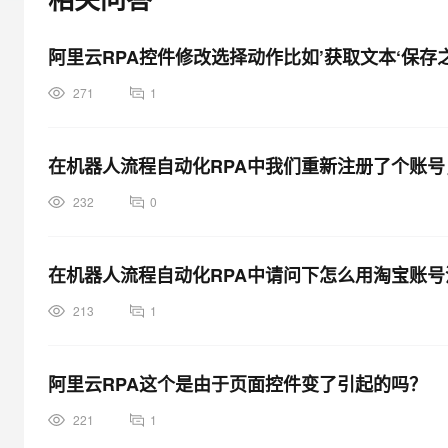
大模型解决方案
迁移与运维管理
阿里云RPA控件修改选择动作比如’获取文本‘保
快速部署 Dify，高效搭建 
专有云
271
1
10 分钟在聊天系统中增加
在机器人流程自动化RPA中我们重新注册了个账
232
0
在机器人流程自动化RPA中请问下怎么用淘宝账
213
1
阿里云RPA这个是由于页面控件变了引起的吗？
221
1