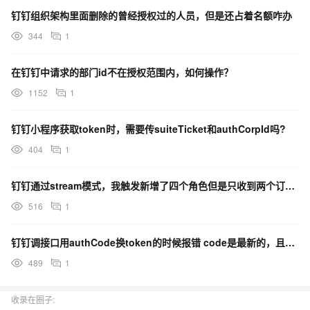
钉钉组织架构里面删除的曾经授权过的人员，但是还占着名额咋办
344
1
在钉钉中请求的部门id不在授权范围内，如何操作？
1152
1
钉钉小程序获取token时，需要传suiteTicket和authCorpId吗?
404
1
钉钉通过stream模式，我触发新增了四个角色但是只收到两个订阅的信息事件，是中途会丢事件吗?
516
1
钉钉调接口用authCode换token的时候报错 code是最新的，且没有使用过咋回事?
489
1
收录在圈子: