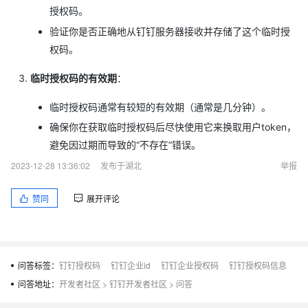
授权码。
验证你是否正确地从钉钉服务器接收并存储了这个临时授
权码。
临时授权码的有效期
：
临时授权码通常有较短的有效期（通常是几分钟）。
确保你在获取临时授权码后尽快使用它来换取用户token，
避免因过期而导致的“不存在”错误。
2023-12-28 13:36:02
发布于湖北
举报
赞同
展开评论
问答标签：
钉钉授权码
钉钉企业id
钉钉企业授权码
钉钉授权码信息
问答地址：
开发者社区
>
钉钉开发者社区
>
问答