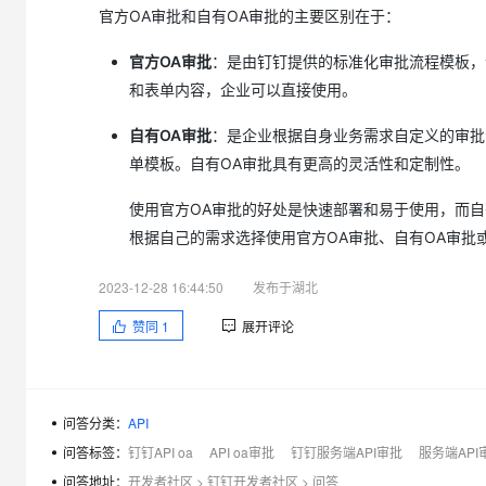
大模型解决方案
官方OA审批和自有OA审批的主要区别在于：
迁移与运维管理
快速部署 Dify，高效搭建 
官方OA审批
：是由钉钉提供的标准化审批流程模板，
专有云
和表单内容，企业可以直接使用。
10 分钟在聊天系统中增加
自有OA审批
：是企业根据自身业务需求自定义的审批
单模板。自有OA审批具有更高的灵活性和定制性。
使用官方OA审批的好处是快速部署和易于使用，而
根据自己的需求选择使用官方OA审批、自有OA审批
2023-12-28 16:44:50
发布于湖北
赞同
1
展开评论
问答分类：
API
问答标签：
钉钉API oa
API oa审批
钉钉服务端API审批
服务端API
问答地址：
开发者社区
>
钉钉开发者社区
>
问答