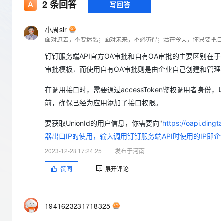
存储
天池大赛
2
条回答
写回答
Qwen3.7-Plus
云解析DNS
解决方案免费试用 新老
电子合同
最高领取价值200元试用
能看、能想、能动手的多模
安全
网络与CDN
AI 算法大赛
畅捷通
小周sir
大数据开发治理平台 Data
AI 产品 免费试用
网络
面对过去，不要迷离；面对未来，不必彷徨；活在今天，你只要把
安全
云开发大赛
Qwen3-VL-Plus
Tableau 订阅
1亿+ 大模型 tokens 和 
钉钉服务端API官方OA审批和自有OA审批的主要区别在
可观测
入门学习赛
中间件
AI空中课堂在线直播课
云防火墙
140+云产品 免费试用
审批模板，而使用自有OA审批则是由企业自己创建和管
上云与迁云
云原生的云上边界网络安全
产品新客免费试用，最长1
数据库
生态解决方案
在调用接口时，需要通过accessToken鉴权调用者身
大模型服务
企业出海
大模型ACA认证体验
大数据计算
前，确保已经为应用添加了接口权限。
助力企业全员 AI 认知与能
行业生态解决方案
千问AI平台-Token Plan
政企业务
媒体服务
要获取UnionId的用户信息，你需要向"
https://oapi.
开发者生态解决方案
器出口IP的使用，输入调用钉钉服务端API时使用的IP即
企业服务与云通信
千问AI平台-模型体验
AI 开发和 AI 应用解决
2023-12-28 17:24:25
发布于河南
在线体验全尺寸、多种模态
域名与网站
赞同
展开评论
Happy 系列大模型
终端用户计算
Serverless
1941623231718325
开发工具