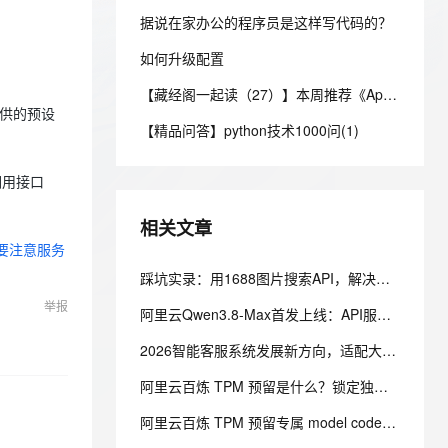
安全
我要投诉
e-1.1-I2V
Cosyvoice-V3-Flash
PolarDB
上云场景组合购
Milvus 弹性伸缩功能新增节
伴
据说在家办公的程序员是这样写代码的？
漫剧创作，剧本、分镜、视频高效生成
100%兼容MySQL、PostgreSQL，兼容Oracle，支持集中和分布式
覆盖90%+业务场景，专享组合折扣价
点支持范围
畅自然，细节丰富
高表现力语音合成大模型，语音克隆听感自然
VPN
如何升级配置
ernetes 版 ACK
云聚AI 严选权益
AI 原生数据库服务发布
SSL 证书
2V
Fun-ASR
【藏经阁一起读（27）】本周推荐《Apache Flink案例集（2022版）》，你有哪些心得？
，一键激活高效办公新体验
理容器应用的 K8s 服务
精选AI产品，从模型到应用全链提效
Agent 数据网关
文戏情感细腻自然，动作戏激烈拳拳到肉，实现更强表演能力
支持中英文自由切换，具备更强的噪声鲁棒性
提供的预设
堡垒机
【精品问答】python技术1000问(1)
AI 用量加速计划
云原生数据库 PolarDB
防火墙
、识别商机，让客服更高效、服务更出色。
新老同享，达量后返
Agentic Database 发布
调用接口
主机安全
应用
相关文章
千问办公
NEW
AI 应用及服务市场
时，需要注意服务
的智能体编程平台
一站式AI生产力平台
踩坑实录：用1688图片搜索API，解决美客多货源溯源的真实项目经历
AI 应用
伶鹊
举报
阿里云Qwen3.8-Max首发上线：API服务与Token Plan同步开放全解析
企业级人与Agent协作平台，接入和调度多个数字员工
智能客服平台，对话机器人、对话分析、智能外呼
大模型
2026智能客服系统发展新方向，适配大型企业的主流智能客服系统评测
大模型服务平台百炼 - 全妙
自然语言处理
应用创作平台
多模态内容创作工具，已接入 DeepSeek
阿里云百炼 TPM 预留是什么？锁定独享模型吞吐，解决高峰期限流问题
数据标注
阿里云百炼 TPM 预留专属 model code 怎么使用？溢出策略怎么选？
机器学习