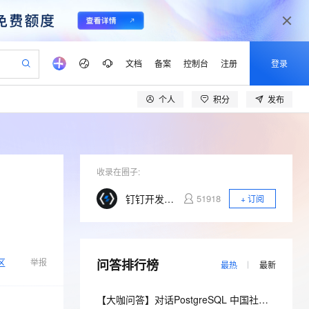
文档
备案
控制台
注册
登录
个人
积分
发布
验
作计划
器
AI 活动
专业服务
服务伙伴合作计划
开发者社区
加入我们
产品动态
服务平台百炼
阿里云 OPC 创新助力计划
一站式生成采购清单，支持单品或批量购买
io：打造专属 AI 语音助手
S产品伙伴计划（繁花）
峰会
CS
造的大模型服务与应用开发平台
一句话生成原生可编辑精美 PPT 文稿
AI 生产力先锋
Al MaaS 服务伙伴赋能合作
域名
博文
Careers
至高可申请百万元
Qwen3.8-Max 模型上线
开启高性价比 AI 编程新体验
弹性可伸缩的云计算服务
Qwen-Audio-3.0-Realtime 端到端实时语音角色扮演
输入一句话想法, 轻松生成专业的 PPT
先锋实践拓展 AI 生产力的边界
Token 补贴，五大权
计划
海大会
收录在圈子:
伙伴信用分合作计划
商标
问答
社会招聘
益加速 OPC 成功
eek-V4-Pro
SS
一键部署幻兽帕鲁游戏服务器
飞天发布时刻
HOT
Open Search 向量检索版支
划
备案
电子书
校园招聘
钉钉开发者社区
51918
+ 订阅
pSeek-V4-Pro
视频创作，一键激活电商全链路生产力
稳定、安全、高性价比、高性能的云存储服务
一键购买专属联机服务器，轻松开启游戏
所见，即是所愿
持视频检索 Pipeline 功能
更多支持
划
公司注册
镜像站
视频生成
语音识别与合成
专属 QwenPaw
漫剧工坊：一站式动画创作平台
AI 实训营
HOT
应用身份服务 (IDaaS)
合作伙伴培训与认证
划
上云迁移
站生成，高效打造优质广告素材
全接入的云上超级电脑
从聊天伙伴进化为能主动干活的本地数字员工
快速生产连贯的高质量长漫剧
从基础到进阶，Agent 创客手把手教你
OpenClaw 管理能力上线
lScope
我要反馈
区
e-1.1-T2V
Qwen3-TTS-Flash
举报
问答排行榜
查询合作伙伴
最热
最新
n Alibaba Cloud ISV 合作
代维服务
建企业门户网站
10 分钟搭建微信、支付宝小程序
MaxCompute MaxFrame 提
畅细腻的高质量视频
离线语音合成大模型，多语言方言自适应，低延迟高稳定
创新加速
ope
登录合作伙伴管理后台
我要建议
站，无忧落地极速上线
以可视化方式快速构建移动和 PC 门户网站
国内短信简单易用，安全可靠，秒级触达，全球覆盖200+国家和地区。
高效部署网站，快速应用到小程序
供自动弹性内存功能
【大咖问答】对话PostgreSQL 中国社区发起人之一，阿里云数据库高级专家 德哥