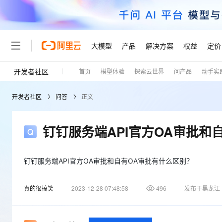
大模型
产品
解决方案
权益
定价
开发者社区
首页
模型体验
探索云世界
问产品
动手实
大模型
产品
解决方案
权益
定价
云市场
伙伴
服务
了解阿里云
精选产品
精选解决方案
普惠上云
产品定价
精选商城
成为销售伙伴
售前咨询
为什么选择阿里云
千问AI平台
开发者社区
问答
正文
了解云产品的定价详情
大模型服务平台百炼
千问办公，解锁你的工作
普惠上云 官方力荐
分销伙伴
在线服务
网站建设
什么是云计算
大
大模型服务与应用平台
企业级Agent产品，直接
云服务器38元/年起，超
咨询伙伴
多端小程序
技术领先
钉钉服务端API官方OA审批和
云上成本管理
售后服务
轻量应用服务器
Agency Agents：拥
官方推荐返现计划
大模型
精选产品
精选解决方案
Salesforce 国际版订阅
稳定可靠
管理和优化成本
推荐新用户得奖励，单订单
销售伙伴合作计划
自助服务
友盟天域
安全合规
人工智能与机器学习
AI
钉钉服务端API官方OA审批和自有OA审批有什么区别？
文本生成
云数据库 RDS
HappyHorse 打造一
云工开物
无影生态合作计划
在线服务
观测云
分析师报告
高校专属算力普惠，学生认
计算
互联网应用开发
Qwen3.8-Max
真的很搞笑
2023-12-28 07:48:58
496
发布于黑龙江
HOT
Salesforce On Alibaba C
工单服务
Tuya 物联网平台阿里云
研究报告与白皮书
人工智能平台 PAI
快速拥有专属 OpenClaw
大模
Consulting Partner 合
大数据
容器
智能体时代全能旗舰模型
免费试用
短信专区
一站式AI开发、训练和推
蓝凌 OA
AI 大模型销售与服务生
现代化应用