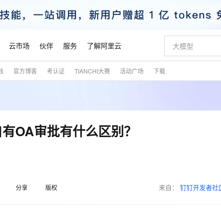
云市场
伙伴
服务
了解阿里云
践
官方博客
考认证
TIANCHI大赛
活动广场
下载
AI 特惠
数据与 API
成为产品伙伴
企业增值服务
最佳实践
价格计算器
AI 场景体
基础软件
产品伙伴合
阿里云认证
市场活动
配置报价
大模型
自助选配和估算价格
新方式
睿译宝，AI翻译排版一步到位
智启 AI 普惠权益
产品生态集成认证中心
企业支持计划
云上春晚
域名与网站
千问官方 MaaS 平台，为开发者和 Agent 而生，新用户赠送 1 亿 + tokens 额度
Qwen Aud
AI Coding
阿里云Maa
2026 阿里云
云服务器 E
为企业打
数据集
Windows
大模型认证
模型
NEW
NEW
交付可用成果
值低价云产品抢先购
上传文档即自动完成翻译和格式还原
至高享 1亿+免费 tokens，加速 Al 应用落地
提供智能易用的域名与建站服务
智能编程，一键
安全可靠、
产品生态伙伴
专家技术服务
云上奥运之旅
弹性计算合作
阿里云中企出
手机三要素
宝塔 Linux
全部认证
自有OA审批有什么区别？
价格优势
有专属领域专家
GLM-5.2：长任务时代开源旗舰模型
阿里云 OPC 创新助力计划
千问大模型
即刻拥有 DeepS
AI 电商营销
对象存储 O
大模型
产品生态伙伴工作台
企业增值服务台
云栖战略参考
云存储合作计
云栖大会
身份实名认证
CentOS
训练营
推动算力普惠，释放技术红利
最高返9万
多领域专家智能体,一键组建 AI 虚拟交付团队
快速构建应用程序和网站，即刻迈出上云第一步
至高百万元 Token 补贴，加速一人公司成长
多元化、高性能、安全可靠的大模型服务
真正可用的 1M 上下文,一次完成代码全链路开发
轻松解锁专属 Dee
从图文生成到
云上的中国
数据库合作计
活动全景
短信
Docker
图片和
站式影视创作平台
Hermes Agent，打造自进化智能体
Token Plan 模型订阅计划
数字证书管理服务（原SSL证书）
5 分钟轻松部署
AI 广告创作
无影云电脑
企业成长
NEW
信息公告
看见新力量
云网络合作计
OCR 文字识别
JAVA
证享300元代金券
可视化编排打通从文字构思到成片全链路闭环
全托管，含MySQL、PostgreSQL、SQL Server、MariaDB多引擎
自主进化，持久记忆，越用越聪明
Qwen3.8-Max 首发尝鲜，限时加量 10 倍，夜间低至2折
实现全站HTTPS，呈现可信的WEB访问
图文、视频一
随时随地安
魔搭 Mode
来自：
钉钉开发者社
Kimi-K3
HappyHors
分享
版权
NEW
loud
服务实践
官网公告
金融模力时刻
Salesforce O
版
发票查验
全能环境
Claude Code + GStack 打造工程团队
千问办公，限时限量积分加倍
Qoder
低代码高效构
AI 建站
短信服务
型
NEW
作计划
Kimi 最新旗舰模型，长程编程与推理利器
让文字生成流
计划
创新中心
魔搭 ModelSc
健康状态
理服务
让AI从“聊天伙伴”进化为能干活的“数字员工”
安装技能 GStack，拥有专属 AI 工程团队
你的AI工作搭子，覆盖日常办公高频场景
面向真实软件的智能体编程平台
0 代码专业建
客户案例
天气预报查询
操作系统
态合作计划