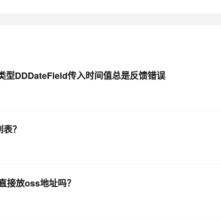
型DDDateField传入时间值总是反馈错误
列表？
接放oss地址吗？