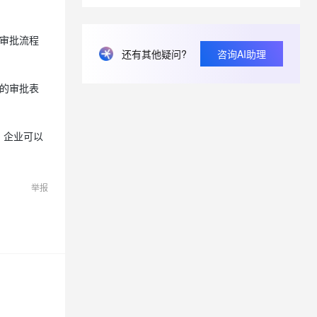
息提取
与 AI 智能体进行实时音视频通话
审批流程
还有其他疑问?
咨询AI助理
从文本、图片、视频中提取结构化的属性信息
构建支持视频理解的 AI 音视频实时通话应用
t.diy 一步搞定创意建站
构建大模型应用的安全防护体系
的审批表
通过自然语言交互简化开发流程,全栈开发支持
通过阿里云安全产品对 AI 应用进行安全防护
，企业可以
举报