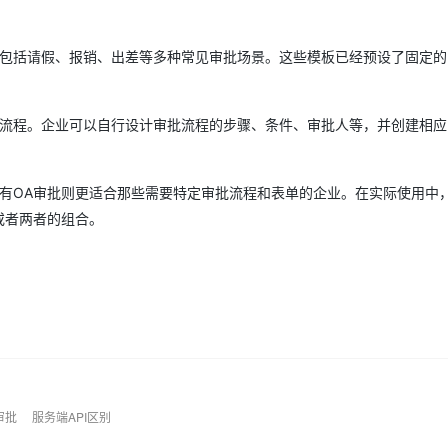
AI 应用
10分钟微调：让0.6B模型媲美235B模
多模态数据信
包括请假、报销、出差等多种常见审批场景。这些模板已经预设了固定的
型
依托云原生高可用架构,实现Dify私有化部署
用1%尺寸在特定领域达到大模型90%以上效果
一个 AI 助手
超强辅助，Bol
流程。企业可以自行设计审批流程的步骤、条件、审批人等，并创建相应
即刻拥有 DeepSeek-R1 满血版
在企业官网、通讯软件中为客户提供 AI 客服
多种方案随心选，轻松解锁专属 DeepSeek
自有OA审批则更适合那些需要特定审批流程和表单的企业。在实际使用中
或者两者的组合。
审批
服务端API区别