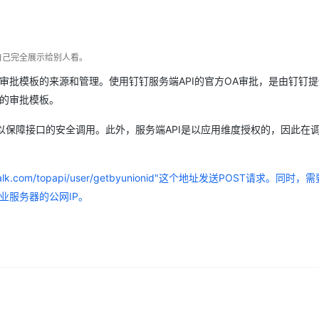
Deepseek-v4-pro
HappyHors
同享
万小智 AI 建站低至 15元/月
Qoder CN
AI 短剧/漫剧
云原生数据库 
快递物流查询
WordPress
成为服务伙
高校合作
点，立即开启云上创新
覆盖公网/内网、递归/权威、移动APP等全场景解析服务
送.CN域名，送备案服务码
基于千问大模型等，支持代码智能生成、研发智能问答
AI助力短剧
态智能体模型
旗舰 MoE 大模型，百万上下文与顶尖推理能力
图生视频，流
Ubuntu
服务生态伙伴
云工开物
企业应用
Works
Night Plan 支持 Qwen 3.8-Max
云原生大数据计算服务 MaxCompute
AI 办公
容器服务 Kub
NEW
自己完全展示给别人看。
GLM-5.2
Wan2.7-T
Red Hat
30+ 款产品免费体验
Data Agent 驱动的一站式 Data+AI 开发治理平台
夜间 5 折，Qwen/Meoo/TokenPlan 客户专享
面向分析的企业级SaaS模式云数据仓库
AI智能应用
提供一站式管
科研合作
视觉 Coding、空间感知、多模态思考等全面升级
1M上下文，专为长程任务能力而生
于审批模板的来源和管理。使用钉钉服务端API的官方OA审批，是由钉钉
ERP
堂（旗舰版）
SUSE
智能客服
理的审批模板。
CRM
防护产品
2个月
自动承接线索
建站小程序
份，以保障接口的安全调用。此外，服务端API是以应用维度授权的，因此在
OA 办公系统
AI 应用构建
大模型原生
力提升
财税管理
模板建站
Qoder
大模型服务平台百炼-应用模版
HOT
NEW
dingtalk.com/topapi/user/getbyunionid"这个地址发送POST请求。同
面向真实软件
个人版上线、团队版降价；千问3.8-Max首发发尝鲜
丰富多元化的应用模版和解决方案
400电话
定制建站
企业服务器的公网IP。
万有无界
大模型服务平台百炼-智能体
方案
广告营销
模板小程序
的模型效果
灵活可视化地构建企业级 Agent
定制小程序
秒悟
人工智能平台 PAI
APP 开发
云端极速 AI 
新一代 AI 视频生成模型，深度适配广告营销等场景
AI Native 的算法工程平台，一站式完成建模、训练、推理服务部署
建站系统