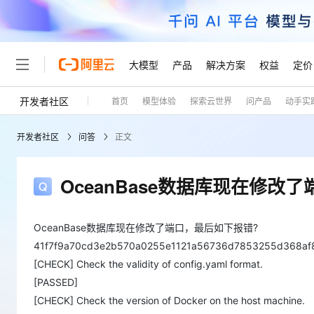
大模型
产品
解决方案
权益
定价
开发者社区
首页
模型体验
探索云世界
问产品
动手实
大模型
产品
解决方案
权益
定价
云市场
伙伴
服务
了解阿里云
精选产品
精选解决方案
普惠上云
产品定价
精选商城
成为销售伙伴
售前咨询
为什么选择阿里云
千问AI平台
开发者社区
问答
正文
了解云产品的定价详情
大模型服务平台百炼
千问办公，解锁你的工作
普惠上云 官方力荐
分销伙伴
在线服务
网站建设
什么是云计算
大
大模型服务与应用平台
企业级Agent产品，直接
云服务器38元/年起，超
咨询伙伴
多端小程序
技术领先
OceanBase数据库现在修改
云上成本管理
售后服务
轻量应用服务器
Agency Agents：拥
官方推荐返现计划
大模型
精选产品
精选解决方案
Salesforce 国际版订阅
稳定可靠
管理和优化成本
推荐新用户得奖励，单订单
销售伙伴合作计划
自助服务
友盟天域
安全合规
人工智能与机器学习
AI
OceanBase数据库现在修改了端口，最后如下报错?
文本生成
云数据库 RDS
HappyHorse 打造一
云工开物
无影生态合作计划
在线服务
41f7f9a70cd3e2b570a0255e1121a56736d7853255d368af
观测云
分析师报告
高校专属算力普惠，学生认
计算
互联网应用开发
[CHECK] Check the validity of config.yaml format.
Qwen3.8-Max
HOT
Salesforce On Alibaba C
工单服务
Tuya 物联网平台阿里云
研究报告与白皮书
人工智能平台 PAI
快速拥有专属 OpenClaw
大模
[PASSED]
Consulting Partner 合
大数据
容器
智能体时代全能旗舰模型
免费试用
短信专区
一站式AI开发、训练和推
[CHECK] Check the version of Docker on the host machine.
蓝凌 OA
AI 大模型销售与服务生
现代化应用