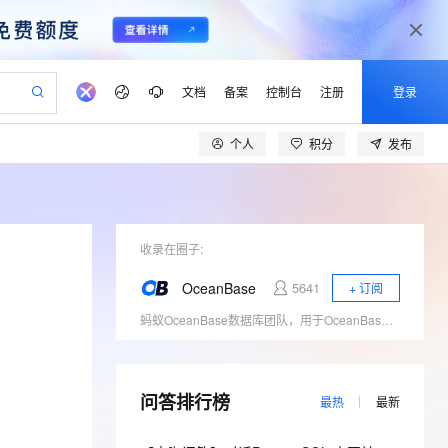
文档
备案
控制台
注册
登录
个人
积分
发布
验
作计划
器
AI 活动
专业服务
服务伙伴合作计划
开发者社区
加入我们
产品动态
服务平台百炼
阿里云 OPC 创新助力计划
一站式生成采购清单，支持单品或批量购买
io：打造专属 AI 语音助手
S产品伙伴计划（繁花）
峰会
CS
造的大模型服务与应用开发平台
一句话生成原生可编辑精美 PPT 文稿
AI 生产力先锋
Al MaaS 服务伙伴赋能合作
域名
博文
Careers
至高可申请百万元
Qwen3.8-Max 模型上线
开启高性价比 AI 编程新体验
弹性可伸缩的云计算服务
Qwen-Audio-3.0-Realtime 端到端实时语音角色扮演
输入一句话想法, 轻松生成专业的 PPT
先锋实践拓展 AI 生产力的边界
Token 补贴，五大权
计划
海大会
收录在圈子:
伙伴信用分合作计划
商标
问答
社会招聘
益加速 OPC 成功
eek-V4-Pro
SS
一键部署幻兽帕鲁游戏服务器
飞天发布时刻
HOT
Open Search 向量检索版支
划
备案
电子书
校园招聘
OceanBase
5641
+ 订阅
pSeek-V4-Pro
视频创作，一键激活电商全链路生产力
稳定、安全、高性价比、高性能的云存储服务
一键购买专属联机服务器，轻松开启游戏
所见，即是所愿
持视频检索 Pipeline 功能
更多支持
蚂蚁OceanBase数据库团队，用于OceanBase技术原理、运维经验和案例分享、对外交流。
划
公司注册
镜像站
视频生成
语音识别与合成
专属 QwenPaw
漫剧工坊：一站式动画创作平台
AI 实训营
HOT
应用身份服务 (IDaaS)
合作伙伴培训与认证
划
上云迁移
站生成，高效打造优质广告素材
全接入的云上超级电脑
从聊天伙伴进化为能主动干活的本地数字员工
快速生产连贯的高质量长漫剧
从基础到进阶，Agent 创客手把手教你
OpenClaw 管理能力上线
lScope
我要反馈
e-1.1-T2V
Qwen3-TTS-Flash
查询合作伙伴
n Alibaba Cloud ISV 合作
代维服务
问答排行榜
建企业门户网站
10 分钟搭建微信、支付宝小程序
MaxCompute MaxFrame 提
最热
最新
畅细腻的高质量视频
离线语音合成大模型，多语言方言自适应，低延迟高稳定
创新加速
ope
登录合作伙伴管理后台
我要建议
站，无忧落地极速上线
以可视化方式快速构建移动和 PC 门户网站
国内短信简单易用，安全可靠，秒级触达，全球覆盖200+国家和地区。
高效部署网站，快速应用到小程序
供自动弹性内存功能