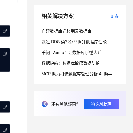
相关解决方案
更多
息提取
与 AI 智能体进行实时音视频通话
从文本、图片、视频中提取结构化的属性信息
构建支持视频理解的 AI 音视频实时通话应用
自建数据库迁移到云数据库
t.diy 一步搞定创意建站
构建大模型应用的安全防护体系
通过自然语言交互简化开发流程,全栈开发支持
通过阿里云安全产品对 AI 应用进行安全防护
通过 RDS 读写分离提升数据库性能
千问+Vanna：让数据库听懂人话
数据护航：数据库敏感数据防护
MCP 助力打造数据库管理分析 AI 助手
还有其他疑问?
咨询AI助理