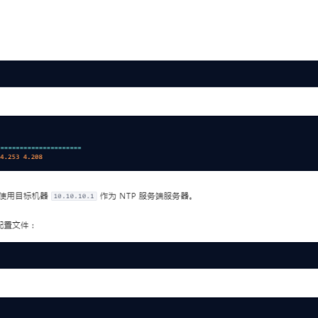
AI 应用
10分钟微调：让0.6B模型媲美235B模
多模态数据信
型
依托云原生高可用架构,实现Dify私有化部署
用1%尺寸在特定领域达到大模型90%以上效果
一个 AI 助手
超强辅助，Bol
即刻拥有 DeepSeek-R1 满血版
在企业官网、通讯软件中为客户提供 AI 客服
多种方案随心选，轻松解锁专属 DeepSeek