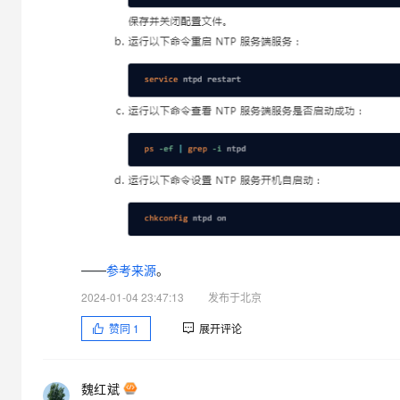
——
参考来源
。
2024-01-04 23:47:13
发布于北京
赞同
1
展开评论
魏红斌