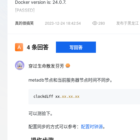
存储
天池大赛
Docker version is: 24.0.7.
Qwen3.7-Plus
云解析DNS
解决方案免费试用 新老
电子合同
[PASSED]
最高领取价值200元试用
能看、能想、能动手的多模
安全
网络与CDN
AI 算法大赛
畅捷通
[CHECK] Check the synchronization between the MetaDB clo
真的很搞笑
2023-12-24 18:42:54
280
发布于黑龙江
大数据开发治理平台 Data
AI 产品 免费试用
网络
安全
云开发大赛
[FAILED]
Qwen3-VL-Plus
Tableau 订阅
1亿+ 大模型 tokens 和 
[REASON] 连接出错
可观测
入门学习赛
中间件
AI空中课堂在线直播课
[PROPOSAL] No recommendation for this case.
云防火墙
140+云产品 免费试用
4
条回答
写回答
上云与迁云
云原生的云上边界网络安全
产品新客免费试用，最长1
数据库
生态解决方案
大模型服务
企业出海
大模型ACA认证体验
大数据计算
穿过生命散发芬芳
助力企业全员 AI 认知与能
行业生态解决方案
千问AI平台-Token Plan
政企业务
媒体服务
metadb节点和当前服务器节点时间不同步。
开发者生态解决方案
企业服务与云通信
千问AI平台-模型体验
AI 开发和 AI 应用解决
clockdiff xx
.xx
.xx
.xx
在线体验全尺寸、多种模态
域名与网站
Happy 系列大模型
可以测验下。
终端用户计算
配置同步的方式可以参考：
配置时钟源
。
Serverless
开发工具