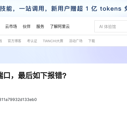
云市场
伙伴
服务
了解阿里云
践
官方博客
考认证
TIANCHI大赛
活动广场
下载
AI 特惠
数据与 API
成为产品伙伴
企业增值服务
最佳实践
价格计算器
AI 场景体
基础软件
产品伙伴合
阿里云认证
市场活动
配置报价
大模型
自助选配和估算价格
新方式
睿译宝，AI翻译排版一步到位
智启 AI 普惠权益
产品生态集成认证中心
企业支持计划
云上春晚
域名与网站
千问官方 MaaS 平台，为开发者和 Agent 而生，新用户赠送 1 亿 + tokens 额度
Qwen Aud
AI Coding
阿里云Maa
2026 阿里云
云服务器 E
为企业打
数据集
Windows
大模型认证
模型
NEW
NEW
交付可用成果
值低价云产品抢先购
上传文档即自动完成翻译和格式还原
至高享 1亿+免费 tokens，加速 Al 应用落地
提供智能易用的域名与建站服务
智能编程，一键
安全可靠、
产品生态伙伴
专家技术服务
云上奥运之旅
弹性计算合作
阿里云中企出
手机三要素
宝塔 Linux
全部认证
了端口，最后如下报错?
价格优势
有专属领域专家
GLM-5.2：长任务时代开源旗舰模型
阿里云 OPC 创新助力计划
千问大模型
即刻拥有 DeepS
AI 电商营销
对象存储 O
大模型
产品生态伙伴工作台
企业增值服务台
云栖战略参考
云存储合作计
云栖大会
身份实名认证
CentOS
训练营
推动算力普惠，释放技术红利
最高返9万
多领域专家智能体,一键组建 AI 虚拟交付团队
快速构建应用程序和网站，即刻迈出上云第一步
至高百万元 Token 补贴，加速一人公司成长
多元化、高性能、安全可靠的大模型服务
真正可用的 1M 上下文,一次完成代码全链路开发
轻松解锁专属 Dee
从图文生成到
云上的中国
数据库合作计
活动全景
短信
Docker
图片和
站式影视创作平台
Hermes Agent，打造自进化智能体
Token Plan 模型订阅计划
数字证书管理服务（原SSL证书）
5 分钟轻松部署
AI 广告创作
无影云电脑
企业成长
NEW
信息公告
811a79932d133eb0
看见新力量
云网络合作计
OCR 文字识别
JAVA
证享300元代金券
可视化编排打通从文字构思到成片全链路闭环
全托管，含MySQL、PostgreSQL、SQL Server、MariaDB多引擎
自主进化，持久记忆，越用越聪明
Qwen3.8-Max 首发尝鲜，限时加量 10 倍，夜间低至2折
实现全站HTTPS，呈现可信的WEB访问
图文、视频一
随时随地安
魔搭 Mode
Kimi-K3
HappyHors
NEW
loud
服务实践
官网公告
金融模力时刻
Salesforce O
版
发票查验
全能环境
Claude Code + GStack 打造工程团队
千问办公，限时限量积分加倍
Qoder
低代码高效构
AI 建站
短信服务
型
NEW
作计划
Kimi 最新旗舰模型，长程编程与推理利器
让文字生成流
计划
创新中心
魔搭 ModelSc
健康状态
理服务
让AI从“聊天伙伴”进化为能干活的“数字员工”
安装技能 GStack，拥有专属 AI 工程团队
你的AI工作搭子，覆盖日常办公高频场景
面向真实软件的智能体编程平台
0 代码专业建
客户案例
天气预报查询
操作系统
态合作计划