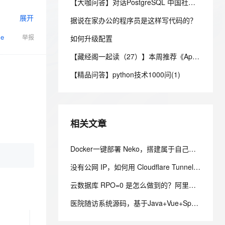
安全
【大咖问答】对话PostgreSQL 中国社区发起人之一，阿里云数据库高级专家 德哥
我要投诉
e-1.1-I2V
Cosyvoice-V3-Flash
PolarDB
上云场景组合购
Milvus 弹性伸缩功能新增节
伴
展开
漫剧创作，剧本、分镜、视频高效生成
100%兼容MySQL、PostgreSQL，兼容Oracle，支持集中和分布式
覆盖90%+业务场景，专享组合折扣价
点支持范围
畅自然，细节丰富
高表现力语音合成大模型，语音克隆听感自然
据说在家办公的程序员是这样写代码的？
VPN
se
举报
ernetes 版 ACK
如何升级配置
云聚AI 严选权益
AI 原生数据库服务发布
SSL 证书
2V
Fun-ASR
，一键激活高效办公新体验
理容器应用的 K8s 服务
精选AI产品，从模型到应用全链提效
Agent 数据网关
【藏经阁一起读（27）】本周推荐《Apache Flink案例集（2022版）》，你有哪些心得？
文戏情感细腻自然，动作戏激烈拳拳到肉，实现更强表演能力
支持中英文自由切换，具备更强的噪声鲁棒性
堡垒机
AI 用量加速计划
云原生数据库 PolarDB
【精品问答】python技术1000问(1)
防火墙
、识别商机，让客服更高效、服务更出色。
新老同享，达量后返
Agentic Database 发布
主机安全
应用
千问办公
NEW
相关文章
AI 应用及服务市场
的智能体编程平台
一站式AI生产力平台
AI 应用
Docker一键部署 Neko，搭建属于自己的自托管虚拟浏览器
伶鹊
企业级人与Agent协作平台，接入和调度多个数字员工
智能客服平台，对话机器人、对话分析、智能外呼
大模型
没有公网 IP，如何用 Cloudflare Tunnel 安全发布家庭服务器服务
大模型服务平台百炼 - 全妙
自然语言处理
云数据库 RPO=0 是怎么做到的？阿里云 PolarDB 三副本 + 物理复制解析
应用创作平台
多模态内容创作工具，已接入 DeepSeek
数据标注
医院随访系统源码，基于Java+Vue+SpringBoot技术架构的智能化管理平台
机器学习