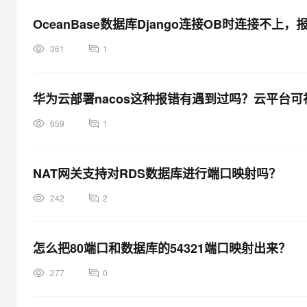
OceanBase数据库Django连接OB时连接不
361
1
华为云部署nacos这种报错有遇到过吗？云平台可
659
1
NAT网关支持对RDS数据库进行端口映射吗？
242
2
怎么把80端口和数据库的54321端口映射出来？
277
0