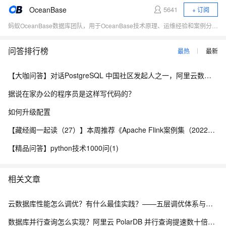
OceanBase
5641
+ 订阅
蚂蚁OceanBase数据库团队，用于OceanBase技术原理、运维经验和案例分享、对外交流。
问答排行榜
最热
最新
【大咖问答】对话PostgreSQL 中国社区发起人之一，阿里云数据库高级专家 德哥
据说在家办公的程序员是这样写代码的？
如何升级配置
【藏经阁一起读（27）】本周推荐《Apache Flink案例集（2022版）》，你有哪些心得？
【精品问答】python技术1000问(1)
相关文章
云数据库性能怎么调优？有什么最佳实践？——五层调优体系与阿里云 RDS 实战
数据库并行查询怎么实现？阿里云 PolarDB 并行查询提速数十倍解析