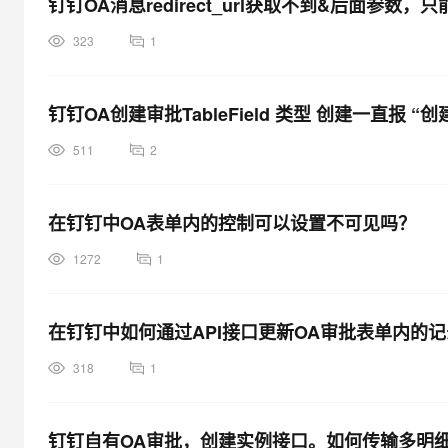
钉钉OA消息redirect_url获取不到&后面参
323
1
钉钉OA创建审批TableField 类型 创建一直报 
511
2
在钉钉中OA表单内的控制可以设置不可见吗？
1272
1
在钉钉中如何通过API接口更新OA审批表单内的
318
1
钉钉自有OA审批，创建实例接口。如何传输多明