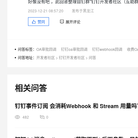
好像没有吧 ，此回答整理自钉群“钉钉开发者社区（互助群
大模型解决方案
2023-12-21 08:57:20
发布于黑龙江
迁移与运维管理
快速部署 Dify，高效搭建 
赞同
展开评论
专有云
10 分钟在聊天系统中增加
问答标签：
OA审批回调
钉钉oa审批回调
钉钉webhook回调
收费O
问答地址：
开发者社区
>
钉钉开发者社区
>
问答
相关问答
钉钉事件订阅 会消耗Webhook 和 Stream 用量
482
0