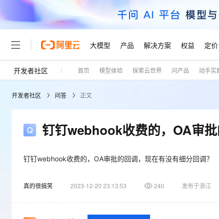
大模型
产品
解决方案
权益
定价
开发者社区
首页
模型体验
探索云世界
问产品
动手实
大模型
产品
解决方案
权益
定价
云市场
伙伴
服务
了解阿里云
精选产品
精选解决方案
普惠上云
产品定价
精选商城
成为销售伙伴
售前咨询
为什么选择阿里云
千问AI平台
开发者社区
问答
正文
了解云产品的定价详情
大模型服务平台百炼
千问办公，解锁你的工作
普惠上云 官方力荐
分销伙伴
在线服务
网站建设
什么是云计算
大
大模型服务与应用平台
企业级Agent产品，直接
云服务器38元/年起，超
咨询伙伴
多端小程序
技术领先
钉钉webhook收费的，OA
云上成本管理
售后服务
轻量应用服务器
Agency Agents：拥
官方推荐返现计划
大模型
精选产品
精选解决方案
Salesforce 国际版订阅
稳定可靠
管理和优化成本
推荐新用户得奖励，单订单
销售伙伴合作计划
自助服务
友盟天域
安全合规
人工智能与机器学习
AI
钉钉webhook收费的，OA审批的回调，现在有没有细分回调？
文本生成
云数据库 RDS
HappyHorse 打造一
云工开物
无影生态合作计划
在线服务
观测云
分析师报告
高校专属算力普惠，学生认
计算
互联网应用开发
Qwen3.8-Max
真的很搞笑
2023-12-20 23:13:53
240
发布于浙江
HOT
Salesforce On Alibaba C
工单服务
Tuya 物联网平台阿里云
研究报告与白皮书
人工智能平台 PAI
快速拥有专属 OpenClaw
大模
Consulting Partner 合
大数据
容器
智能体时代全能旗舰模型
免费试用
短信专区
一站式AI开发、训练和推
蓝凌 OA
AI 大模型销售与服务生
现代化应用