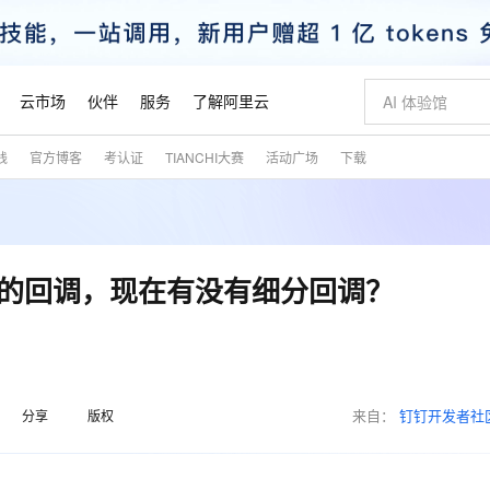
云市场
伙伴
服务
了解阿里云
践
官方博客
考认证
TIANCHI大赛
活动广场
下载
AI 特惠
数据与 API
成为产品伙伴
企业增值服务
最佳实践
价格计算器
AI 场景体
基础软件
产品伙伴合
阿里云认证
市场活动
配置报价
大模型
自助选配和估算价格
新方式
睿译宝，AI翻译排版一步到位
智启 AI 普惠权益
产品生态集成认证中心
企业支持计划
云上春晚
域名与网站
千问官方 MaaS 平台，为开发者和 Agent 而生，新用户赠送 1 亿 + tokens 额度
Qwen Aud
AI Coding
阿里云Maa
2026 阿里云
云服务器 E
为企业打
数据集
Windows
大模型认证
模型
NEW
NEW
交付可用成果
值低价云产品抢先购
上传文档即自动完成翻译和格式还原
至高享 1亿+免费 tokens，加速 Al 应用落地
提供智能易用的域名与建站服务
智能编程，一键
安全可靠、
产品生态伙伴
专家技术服务
云上奥运之旅
弹性计算合作
阿里云中企出
手机三要素
宝塔 Linux
全部认证
审批的回调，现在有没有细分回调？
价格优势
有专属领域专家
GLM-5.2：长任务时代开源旗舰模型
阿里云 OPC 创新助力计划
千问大模型
即刻拥有 DeepS
AI 电商营销
对象存储 O
大模型
产品生态伙伴工作台
企业增值服务台
云栖战略参考
云存储合作计
云栖大会
身份实名认证
CentOS
训练营
推动算力普惠，释放技术红利
最高返9万
多领域专家智能体,一键组建 AI 虚拟交付团队
快速构建应用程序和网站，即刻迈出上云第一步
至高百万元 Token 补贴，加速一人公司成长
多元化、高性能、安全可靠的大模型服务
真正可用的 1M 上下文,一次完成代码全链路开发
轻松解锁专属 Dee
从图文生成到
云上的中国
数据库合作计
活动全景
短信
Docker
图片和
站式影视创作平台
Hermes Agent，打造自进化智能体
Token Plan 模型订阅计划
数字证书管理服务（原SSL证书）
5 分钟轻松部署
AI 广告创作
无影云电脑
企业成长
NEW
信息公告
看见新力量
云网络合作计
OCR 文字识别
JAVA
证享300元代金券
可视化编排打通从文字构思到成片全链路闭环
全托管，含MySQL、PostgreSQL、SQL Server、MariaDB多引擎
自主进化，持久记忆，越用越聪明
Qwen3.8-Max 首发尝鲜，限时加量 10 倍，夜间低至2折
实现全站HTTPS，呈现可信的WEB访问
图文、视频一
随时随地安
魔搭 Mode
来自：
钉钉开发者社
Kimi-K3
HappyHors
分享
版权
NEW
loud
服务实践
官网公告
金融模力时刻
Salesforce O
版
发票查验
全能环境
Claude Code + GStack 打造工程团队
千问办公，限时限量积分加倍
Qoder
低代码高效构
AI 建站
短信服务
型
NEW
作计划
Kimi 最新旗舰模型，长程编程与推理利器
让文字生成流
计划
创新中心
魔搭 ModelSc
健康状态
理服务
让AI从“聊天伙伴”进化为能干活的“数字员工”
安装技能 GStack，拥有专属 AI 工程团队
你的AI工作搭子，覆盖日常办公高频场景
面向真实软件的智能体编程平台
0 代码专业建
客户案例
天气预报查询
操作系统
态合作计划