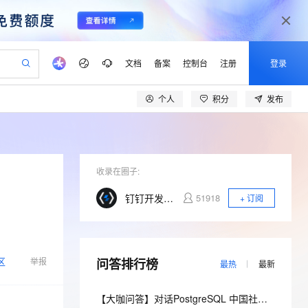
文档
备案
控制台
注册
登录
个人
积分
发布
验
作计划
器
AI 活动
专业服务
服务伙伴合作计划
开发者社区
加入我们
产品动态
服务平台百炼
阿里云 OPC 创新助力计划
一站式生成采购清单，支持单品或批量购买
io：打造专属 AI 语音助手
S产品伙伴计划（繁花）
峰会
CS
造的大模型服务与应用开发平台
一句话生成原生可编辑精美 PPT 文稿
AI 生产力先锋
Al MaaS 服务伙伴赋能合作
域名
博文
Careers
至高可申请百万元
Qwen3.8-Max 模型上线
开启高性价比 AI 编程新体验
弹性可伸缩的云计算服务
Qwen-Audio-3.0-Realtime 端到端实时语音角色扮演
输入一句话想法, 轻松生成专业的 PPT
先锋实践拓展 AI 生产力的边界
Token 补贴，五大权
计划
海大会
收录在圈子:
伙伴信用分合作计划
商标
问答
社会招聘
益加速 OPC 成功
eek-V4-Pro
SS
一键部署幻兽帕鲁游戏服务器
飞天发布时刻
HOT
Open Search 向量检索版支
划
备案
电子书
校园招聘
钉钉开发者社区
51918
+ 订阅
pSeek-V4-Pro
视频创作，一键激活电商全链路生产力
稳定、安全、高性价比、高性能的云存储服务
一键购买专属联机服务器，轻松开启游戏
所见，即是所愿
持视频检索 Pipeline 功能
更多支持
划
公司注册
镜像站
视频生成
语音识别与合成
专属 QwenPaw
漫剧工坊：一站式动画创作平台
AI 实训营
HOT
应用身份服务 (IDaaS)
合作伙伴培训与认证
划
上云迁移
站生成，高效打造优质广告素材
全接入的云上超级电脑
从聊天伙伴进化为能主动干活的本地数字员工
快速生产连贯的高质量长漫剧
从基础到进阶，Agent 创客手把手教你
OpenClaw 管理能力上线
lScope
我要反馈
区
e-1.1-T2V
Qwen3-TTS-Flash
举报
问答排行榜
查询合作伙伴
最热
最新
n Alibaba Cloud ISV 合作
代维服务
建企业门户网站
10 分钟搭建微信、支付宝小程序
MaxCompute MaxFrame 提
畅细腻的高质量视频
离线语音合成大模型，多语言方言自适应，低延迟高稳定
创新加速
ope
登录合作伙伴管理后台
我要建议
站，无忧落地极速上线
以可视化方式快速构建移动和 PC 门户网站
国内短信简单易用，安全可靠，秒级触达，全球覆盖200+国家和地区。
高效部署网站，快速应用到小程序
供自动弹性内存功能
【大咖问答】对话PostgreSQL 中国社区发起人之一，阿里云数据库高级专家 德哥