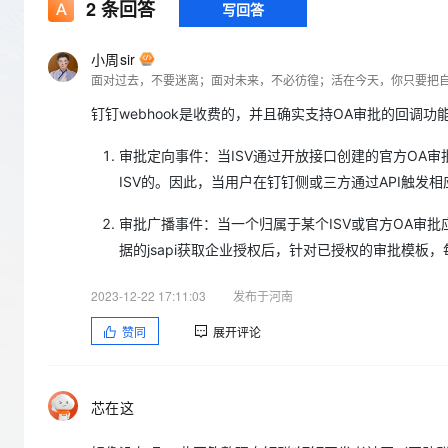
存储
天池大赛
2
条回答
写回答
Qwen3.7-Plus
云解析DNS
解决方案免费试用 新老
电子合同
最高领取价值200元试用
能看、能想、能动手的多模
安全
网络与CDN
AI 算法大赛
畅捷通
小周sir
大数据开发治理平台 Data
AI 产品 免费试用
网络
面对过去，不要迷离；面对未来，不必彷徨；活在今天，你只要把
安全
云开发大赛
Qwen3-VL-Plus
Tableau 订阅
1亿+ 大模型 tokens 和 
钉钉webhook是收费的，并且确实支持OA审批的回调
可观测
入门学习赛
中间件
AI空中课堂在线直播课
云防火墙
140+云产品 免费试用
审批定向事件：当ISV通过开放接口创建的官方OA审
上云与迁云
云原生的云上边界网络安全
产品新客免费试用，最长1
数据库
生态解决方案
ISV的。因此，当用户在钉钉侧或三方通过API触发
大模型服务
企业出海
大模型ACA认证体验
大数据计算
助力企业全员 AI 认知与能
审批广播事件：当一个归属于某个ISV或官方OA审
行业生态解决方案
千问AI平台-Token Plan
政企业务
媒体服务
据的jsapi获取企业授权后，针对已授权的审批模板
开发者生态解决方案
企业服务与云通信
2023-12-22 17:11:03
发布于河南
千问AI平台-模型体验
AI 开发和 AI 应用解决
在线体验全尺寸、多种模态
域名与网站
赞同
展开评论
Happy 系列大模型
终端用户计算
Serverless
芯在这
开发工具