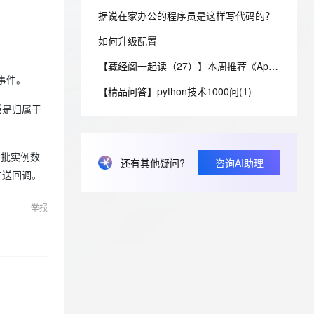
安全
我要投诉
e-1.1-I2V
Cosyvoice-V3-Flash
PolarDB
上云场景组合购
Milvus 弹性伸缩功能新增节
伴
据说在家办公的程序员是这样写代码的？
漫剧创作，剧本、分镜、视频高效生成
100%兼容MySQL、PostgreSQL，兼容Oracle，支持集中和分布式
覆盖90%+业务场景，专享组合折扣价
点支持范围
畅自然，细节丰富
高表现力语音合成大模型，语音克隆听感自然
VPN
如何升级配置
ernetes 版 ACK
云聚AI 严选权益
AI 原生数据库服务发布
SSL 证书
2V
Fun-ASR
【藏经阁一起读（27）】本周推荐《Apache Flink案例集（2022版）》，你有哪些心得？
，一键激活高效办公新体验
理容器应用的 K8s 服务
精选AI产品，从模型到应用全链提效
Agent 数据网关
文戏情感细腻自然，动作戏激烈拳拳到肉，实现更强表演能力
支持中英文自由切换，具备更强的噪声鲁棒性
事件。
堡垒机
【精品问答】python技术1000问(1)
AI 用量加速计划
云原生数据库 PolarDB
防火墙
板是归属于
、识别商机，让客服更高效、服务更出色。
新老同享，达量后返
Agentic Database 发布
主机安全
应用
审批实例数
还有其他疑问?
咨询AI助理
千问办公
NEW
AI 应用及服务市场
推送回调。
的智能体编程平台
一站式AI生产力平台
AI 应用
伶鹊
举报
企业级人与Agent协作平台，接入和调度多个数字员工
智能客服平台，对话机器人、对话分析、智能外呼
大模型
大模型服务平台百炼 - 全妙
自然语言处理
应用创作平台
多模态内容创作工具，已接入 DeepSeek
数据标注
机器学习