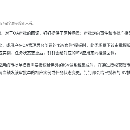
Deepseek-v4-pro
HappyHors
同享
万小智 AI 建站低至 15元/月
Qoder CN
AI 短剧/漫剧
云原生数据库 
快递物流查询
WordPress
成为服务伙
高校合作
点，立即开启云上创新
覆盖公网/内网、递归/权威、移动APP等全场景解析服务
送.CN域名，送备案服务码
基于千问大模型等，支持代码智能生成、研发智能问答
AI助力短剧
态智能体模型
旗舰 MoE 大模型，百万上下文与顶尖推理能力
图生视频，流
Ubuntu
服务生态伙伴
云工开物
企业应用
Works
Night Plan 支持 Qwen 3.8-Max
云原生大数据计算服务 MaxCompute
AI 办公
容器服务 Kub
NEW
自己完全展示给别人看。
GLM-5.2
Wan2.7-T
Red Hat
30+ 款产品免费体验
Data Agent 驱动的一站式 Data+AI 开发治理平台
夜间 5 折，Qwen/Meoo/TokenPlan 客户专享
面向分析的企业级SaaS模式云数据仓库
AI智能应用
提供一站式管
科研合作
视觉 Coding、空间感知、多模态思考等全面升级
1M上下文，专为长程任务能力而生
功能。对于OA审批的回调，钉钉提供了两种场景：审批定向事件和审批广播
ERP
堂（旗舰版）
SUSE
智能客服
CRM
批，或用户在OA管理后台创建的“ISV套件”模板时，此类场景下该审批模
防护产品
2个月
自动承接线索
建站小程序
相应实例、任务状态变更后，钉钉会给对应的ISV应用定向推送回调。
OA 办公系统
AI 应用构建
大模型原生
力提升
批应用的审批单模板需要授权给另外的ISV做系统集成时，在通过授权获取
财税管理
模板建站
Qoder
大模型服务平台百炼-应用模版
HOT
NEW
，每当触发该审批单的相应实例或任务状态变更，钉钉都会给已授权的ISV
面向真实软件
个人版上线、团队版降价；千问3.8-Max首发发尝鲜
丰富多元化的应用模版和解决方案
400电话
定制建站
万有无界
大模型服务平台百炼-智能体
方案
广告营销
模板小程序
的模型效果
灵活可视化地构建企业级 Agent
定制小程序
秒悟
人工智能平台 PAI
APP 开发
云端极速 AI 
新一代 AI 视频生成模型，深度适配广告营销等场景
AI Native 的算法工程平台，一站式完成建模、训练、推理服务部署
建站系统