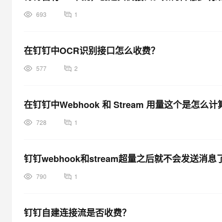
693
1
在钉钉中OCR识别接口怎么收费？
577
2
在钉钉中Webhook 和 Stream 用量这个是
728
1
钉钉webhook和stream超量之后就不会发送消
790
1
钉钉自建连接流是否收费？