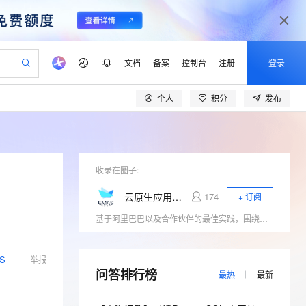
文档
备案
控制台
注册
登录
个人
积分
发布
验
作计划
器
AI 活动
专业服务
服务伙伴合作计划
开发者社区
加入我们
产品动态
服务平台百炼
阿里云 OPC 创新助力计划
一站式生成采购清单，支持单品或批量购买
可编辑精美 PPT 文稿
S产品伙伴计划（繁花）
峰会
CS
造的大模型服务与应用开发平台
Agency Agents：拥有专属领域专家
AI 生产力先锋
Al MaaS 服务伙伴赋能合作
域名
博文
Careers
至高可申请百万元
Qwen3.8-Max 模型上线
 轻松生成专业的 PPT
开启高性价比 AI 编程新体验
弹性可伸缩的云计算服务
先锋实践拓展 AI 生产力的边界
多领域专家智能体,一键组建 AI 虚拟交付团队
Token 补贴，五大权
计划
海大会
收录在圈子:
伙伴信用分合作计划
商标
问答
社会招聘
益加速 OPC 成功
帕鲁游戏服务器
SS
HappyHorse 打造一站式影视创作平台
飞天发布时刻
HOT
Open Search 向量检索版支
划
备案
电子书
校园招聘
云原生应用研发平台EMAS
174
+ 订阅
联机服务器，轻松开启游戏
视频创作，一键激活电商全链路生产力
稳定、安全、高性价比、高性能的云存储服务
所见，即是所愿
持视频检索 Pipeline 功能
可视化编排打通从文字构思到成片全链路闭环
更多支持
基于阿里巴巴以及合作伙伴的最佳实践，围绕大前端、云原生领域的相关技术热点（小程序、Serverless、应用中间件、低代码、DevOps）展开行业探讨，与开发者一起探寻云原生时代应用研发的新范式。
划
公司注册
镜像站
视频生成
语音识别与合成
 智能体与工作流应用
漫剧工坊：一站式动画创作平台
AI 实训营
应用身份服务 (IDaaS)
合作伙伴培训与认证
划
上云迁移
站生成，高效打造优质广告素材
全接入的云上超级电脑
通过阿里云百炼高效搭建AI应用,助力高效开发
快速生产连贯的高质量长漫剧
从基础到进阶，Agent 创客手把手教你
OpenClaw 管理能力上线
lScope
我要反馈
S
e-1.1-T2V
Qwen3-TTS-Flash
举报
查询合作伙伴
n Alibaba Cloud ISV 合作
代维服务
问答排行榜
建企业门户网站
10 分钟搭建微信、支付宝小程序
MaxCompute MaxFrame 提
最热
最新
畅细腻的高质量视频
离线语音合成大模型，多语言方言自适应，低延迟高稳定
创新加速
ope
登录合作伙伴管理后台
我要建议
站，无忧落地极速上线
以可视化方式快速构建移动和 PC 门户网站
国内短信简单易用，安全可靠，秒级触达，全球覆盖200+国家和地区。
高效部署网站，快速应用到小程序
供自动弹性内存功能