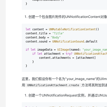
创建一个包含图片附件的UNNotificationContent对象，
let
 content 
=
UNMutableNotificationContent
()

content.title 
=
"Title"
content.body 
=
"Body"
content.sound 
=
UNNotificationSound
.default

if
let
 imageData 
=
UIImage
(named: 
"your_image_na
if
let
 attachment 
=
try?
UNNotificationAttac
        content.attachments 
=
 [attachment]

    }

这里，我们假设你有一个名为"your_image_name"的U
用
方法将其附加到
UNNotificationAttachment.create
创建一个UNNotificationRequest实例，并通过UNUser