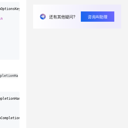
hOptionsKey
: 
Any
]
?
) -> 
Bool
 {

息提取
与 AI 智能体进行实时音视频通话
还有其他疑问?
咨询AI助理
in
从文本、图片、视频中提取结构化的属性信息
构建支持视频理解的 AI 音视频实时通话应用
t.diy 一步搞定创意建站
构建大模型应用的安全防护体系
通过自然语言交互简化开发流程,全栈开发支持
通过阿里云安全产品对 AI 应用进行安全防护
mpletionHa
mpletionHandler
completionHandler
: 
@escaping
 (
UNNotificationPres
hCompletionHandler
completionHandler
: 
@escaping
 () -> 
Void
) {
