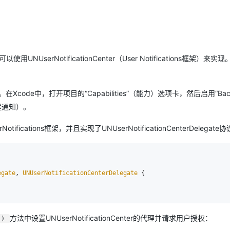
Deepseek-v4-pro
HappyHors
同享
万小智 AI 建站低至 15元/月
Qoder CN
AI 短剧/漫剧
云原生数据库 
快递物流查询
WordPress
成为服务伙
高校合作
点，立即开启云上创新
覆盖公网/内网、递归/权威、移动APP等全场景解析服务
送.CN域名，送备案服务码
基于千问大模型等，支持代码智能生成、研发智能问答
AI助力短剧
态智能体模型
旗舰 MoE 大模型，百万上下文与顶尖推理能力
图生视频，流
Ubuntu
服务生态伙伴
云工开物
企业应用
Works
Night Plan 支持 Qwen 3.8-Max
云原生大数据计算服务 MaxCompute
AI 办公
容器服务 Kub
NEW
GLM-5.2
Wan2.7-T
Red Hat
30+ 款产品免费体验
Data Agent 驱动的一站式 Data+AI 开发治理平台
夜间 5 折，Qwen/Meoo/TokenPlan 客户专享
面向分析的企业级SaaS模式云数据仓库
AI智能应用
提供一站式管
科研合作
视觉 Coding、空间感知、多模态思考等全面升级
1M上下文，专为长程任务能力而生
serNotificationCenter（User Notifications框架）来实
ERP
堂（旗舰版）
SUSE
智能客服
CRM
防护产品
2个月
自动承接线索
建站小程序
。在Xcode中，打开项目的“Capabilities”（能力）选项卡，然后启用“Back
OA 办公系统
AI 应用构建
大模型原生
（远程通知）。
力提升
财税管理
模板建站
Qoder
大模型服务平台百炼-应用模版
HOT
NEW
ifications框架，并且实现了UNUserNotificationCenterDelegate
面向真实软件
个人版上线、团队版降价；千问3.8-Max首发发尝鲜
丰富多元化的应用模版和解决方案
400电话
定制建站
万有无界
大模型服务平台百炼-智能体
方案
广告营销
模板小程序
的模型效果
灵活可视化地构建企业级 Agent
定制小程序
egate
, 
UNUserNotificationCenterDelegate
 {

秒悟
人工智能平台 PAI
APP 开发
云端极速 AI 
新一代 AI 视频生成模型，深度适配广告营销等场景
AI Native 的算法工程平台，一站式完成建模、训练、推理服务部署
建站系统
方法中设置UNUserNotificationCenter的代理并请求用户授权：
:)