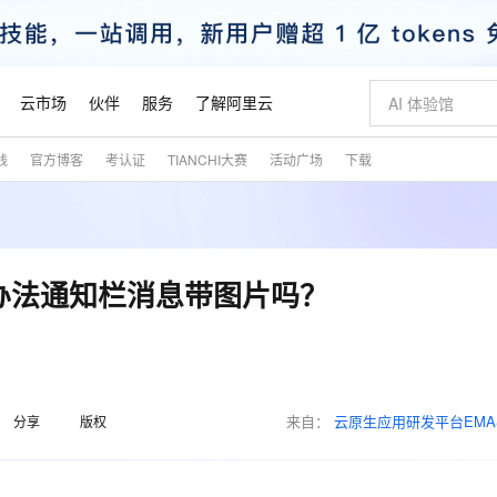
云市场
伙伴
服务
了解阿里云
践
官方博客
考认证
TIANCHI大赛
活动广场
下载
AI 特惠
数据与 API
成为产品伙伴
企业增值服务
最佳实践
价格计算器
AI 场景体
基础软件
产品伙伴合
阿里云认证
市场活动
配置报价
大模型
自助选配和估算价格
步到位
智启 AI 普惠权益
产品生态集成认证中心
企业支持计划
云上春晚
域名与网站
Qwen Audio：打造专属 AI 语音助手
千问官方 MaaS 平台，为开发者和 Agent 而生，新用户赠送 1 亿 + tokens 额度
一句话生成原生
AI Coding
阿里云Maa
2026 阿里云
云服务器 E
为企业打
数据集
Windows
大模型认证
模型
NEW
NEW
格式还原
值低价云产品抢先购
至高享 1亿+免费 tokens，加速 Al 应用落地
提供智能易用的域名与建站服务
Qwen-Audio-3.0-Realtime 端到端实时语音角色扮演
输入一句话想法,
智能编程，一键
安全可靠、
产品生态伙伴
专家技术服务
云上奥运之旅
弹性计算合作
阿里云中企出
手机三要素
宝塔 Linux
全部认证
有办法通知栏消息带图片吗？
价格优势
开源旗舰模型
即刻拥有 DeepSeek-V4-Pro
阿里云 OPC 创新助力计划
千问大模型
一键部署幻兽
AI 电商营销
对象存储 O
大模型
产品生态伙伴工作台
企业增值服务台
云栖战略参考
云存储合作计
云栖大会
身份实名认证
CentOS
训练营
推动算力普惠，释放技术红利
最高返9万
真正可用的 1M 上下文,一次完成代码全链路开发
快速构建应用程序和网站，即刻迈出上云第一步
轻松解锁专属 DeepSeek-V4-Pro
至高百万元 Token 补贴，加速一人公司成长
多元化、高性能、安全可靠的大模型服务
一键购买专属
从图文生成到
云上的中国
数据库合作计
活动全景
短信
Docker
图片和
自进化智能体
5 分钟轻松部署专属 QwenPaw
Token Plan 模型订阅计划
数字证书管理服务（原SSL证书）
高效搭建 AI
AI 广告创作
无影云电脑
企业成长
NEW
HOT
信息公告
看见新力量
云网络合作计
OCR 文字识别
JAVA
越聪明
证享300元代金券
全托管，含MySQL、PostgreSQL、SQL Server、MariaDB多引擎
Qwen3.8-Max 首发尝鲜，限时加量 10 倍，夜间低至2折
实现全站HTTPS，呈现可信的WEB访问
从聊天伙伴进化为能主动干活的本地数字员工
图文、视频一
随时随地安
魔搭 Mode
来自：
云原生应用研发平台EMA
Kimi-K3
HappyHors
分享
版权
NEW
loud
服务实践
官网公告
金融模力时刻
Salesforce O
版
发票查验
全能环境
Claude Code + GStack 打造工程团队
千问办公，限时限量积分加倍
Qoder
低代码高效构
AI 建站
短信服务
型
NEW
作计划
Kimi 最新旗舰模型，长程编程与推理利器
让文字生成流
计划
创新中心
魔搭 ModelSc
健康状态
理服务
让AI从“聊天伙伴”进化为能干活的“数字员工”
安装技能 GStack，拥有专属 AI 工程团队
你的AI工作搭子，覆盖日常办公高频场景
面向真实软件的智能体编程平台
0 代码专业建
客户案例
天气预报查询
操作系统
态合作计划