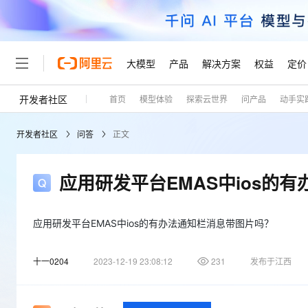
大模型
产品
解决方案
权益
定价
开发者社区
首页
模型体验
探索云世界
问产品
动手实
大模型
产品
解决方案
权益
定价
云市场
伙伴
服务
了解阿里云
精选产品
精选解决方案
普惠上云
产品定价
精选商城
成为销售伙伴
售前咨询
为什么选择阿里云
千问AI平台
开发者社区
问答
正文
了解云产品的定价详情
大模型服务平台百炼
睿译宝，AI翻译排版一
普惠上云 官方力荐
分销伙伴
在线服务
网站建设
什么是云计算
大
大模型服务与应用平台
上传文档即自动完成翻译和
云服务器38元/年起，超
咨询伙伴
多端小程序
技术领先
应用研发平台EMAS中ios的
云上成本管理
售后服务
轻量应用服务器
GLM-5.2：长任务时代
官方推荐返现计划
大模型
精选产品
精选解决方案
Salesforce 国际版订阅
稳定可靠
管理和优化成本
推荐新用户得奖励，单订单
销售伙伴合作计划
自助服务
友盟天域
安全合规
人工智能与机器学习
AI
应用研发平台EMAS中ios的有办法通知栏消息带图片吗？
文本生成
云数据库 RDS
Hermes Agent，打造
云工开物
无影生态合作计划
在线服务
观测云
分析师报告
自主进化，持久记忆，越用
高校专属算力普惠，学生认
计算
互联网应用开发
Qwen3.8-Max
十一0204
2023-12-19 23:08:12
231
发布于江西
HOT
Salesforce On Alibaba C
工单服务
Tuya 物联网平台阿里云
研究报告与白皮书
人工智能平台 PAI
快速拥有专属 OpenClaw
大模
Consulting Partner 合
大数据
容器
智能体时代全能旗舰模型
免费试用
短信专区
一站式AI开发、训练和推
蓝凌 OA
AI 大模型销售与服务生
现代化应用