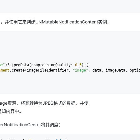
并使用它来创建UNMutableNotificationContent实例：
me"
)
?
.jpegData(compressionQuality: 
0.5
) {

hment
.create(imageFileIdentifier: 
"image"
, data: imageData, opti
IImage资源，将其转换为JPEG格式的数据，并使
通知内容中。
NotificationCenter将其调度：