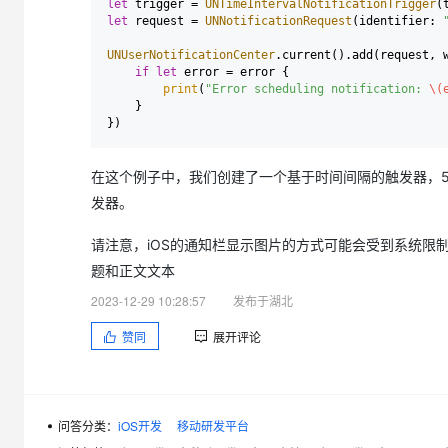
let
 trigger 
=
UNTimeIntervalNotificationTrigger
(
let
 request 
=
UNNotificationRequest
(identifier: 
UNUserNotificationCenter
.current().add(request, 
if
let
 error 
=
 error {

print
(
"Error scheduling notification: 
\(
    }

在这个例子中，我们创建了一个基于时间间隔的触发器，
发器。
请注意，iOS的通知栏显示图片的方式可能会受到系统限
题和正文文本
2023-12-29 10:28:57
发布于湖北
赞同
展开评论
问答分类：
iOS开发
移动研发平台