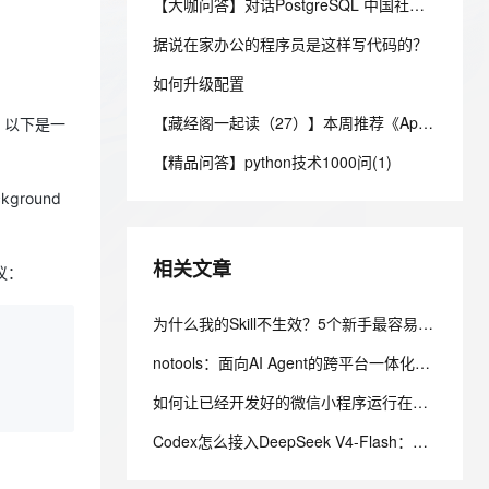
安全
【大咖问答】对话PostgreSQL 中国社区发起人之一，阿里云数据库高级专家 德哥
我要投诉
e-1.1-I2V
Cosyvoice-V3-Flash
PolarDB
上云场景组合购
Milvus 弹性伸缩功能新增节
伴
漫剧创作，剧本、分镜、视频高效生成
100%兼容MySQL、PostgreSQL，兼容Oracle，支持集中和分布式
覆盖90%+业务场景，专享组合折扣价
点支持范围
畅自然，细节丰富
高表现力语音合成大模型，语音克隆听感自然
据说在家办公的程序员是这样写代码的？
VPN
ernetes 版 ACK
如何升级配置
云聚AI 严选权益
AI 原生数据库服务发布
SSL 证书
2V
Fun-ASR
，一键激活高效办公新体验
理容器应用的 K8s 服务
精选AI产品，从模型到应用全链提效
Agent 数据网关
【藏经阁一起读（27）】本周推荐《Apache Flink案例集（2022版）》，你有哪些心得？
文戏情感细腻自然，动作戏激烈拳拳到肉，实现更强表演能力
支持中英文自由切换，具备更强的噪声鲁棒性
现。以下是一
堡垒机
AI 用量加速计划
云原生数据库 PolarDB
【精品问答】python技术1000问(1)
防火墙
、识别商机，让客服更高效、服务更出色。
新老同享，达量后返
Agentic Database 发布
ground
主机安全
应用
千问办公
NEW
相关文章
AI 应用及服务市场
协议：
的智能体编程平台
一站式AI生产力平台
AI 应用
为什么我的Skill不生效？5个新手最容易犯的错误及解决方法
伶鹊
企业级人与Agent协作平台，接入和调度多个数字员工
智能客服平台，对话机器人、对话分析、智能外呼
大模型
notools：面向AI Agent的跨平台一体化命令行工具集
大模型服务平台百炼 - 全妙
自然语言处理
如何让已经开发好的微信小程序运行在自有APP中
应用创作平台
多模态内容创作工具，已接入 DeepSeek
数据标注
Codex怎么接入DeepSeek V4-Flash：官方一键脚本 + 手动配置完整教程
机器学习