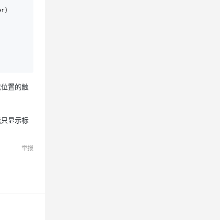
r)

或位置的触
能只显示标
举报