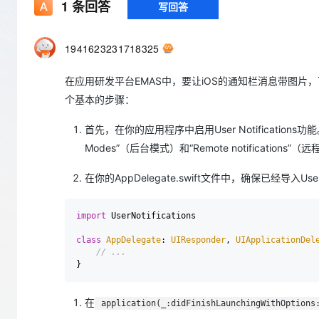
存储
天池大赛
1
条回答
写回答
Qwen3.7-Plus
云解析DNS
解决方案免费试用 新老
电子合同
最高领取价值200元试用
能看、能想、能动手的多模
安全
网络与CDN
AI 算法大赛
畅捷通
1941623231718325
大数据开发治理平台 Data
AI 产品 免费试用
网络
安全
云开发大赛
Qwen3-VL-Plus
Tableau 订阅
1亿+ 大模型 tokens 和 
在应用研发平台EMAS中，要让iOS的通知栏消息带图片，可以使用UNU
可观测
入门学习赛
中间件
AI空中课堂在线直播课
云防火墙
140+云产品 免费试用
个基本的步骤：
上云与迁云
云原生的云上边界网络安全
产品新客免费试用，最长1
数据库
生态解决方案
首先，在你的应用程序中启用User Notifications功能
大模型服务
企业出海
大模型ACA认证体验
大数据计算
Modes”（后台模式）和“Remote notifications”
助力企业全员 AI 认知与能
行业生态解决方案
千问AI平台-Token Plan
政企业务
媒体服务
在你的AppDelegate.swift文件中，确保已经导入UserNot
开发者生态解决方案
企业服务与云通信
千问AI平台-模型体验
AI 开发和 AI 应用解决
import
 UserNotifications

在线体验全尺寸、多种模态
域名与网站
class
AppDelegate
: 
UIResponder
, 
UIApplicationDel
// ...
Happy 系列大模型
终端用户计算
Serverless
在
application(_:didFinishLaunchingWithOptions
开发工具