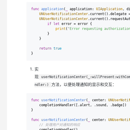
大模型解决方案
func
application
(
_
application
: 
UIApplication
, 
d
迁移与运维管理
UNUserNotificationCenter
.current().delegate 
快速部署 Dify，高效搭建 
UNUserNotificationCenter
.current().requestAu
专有云
if
let
 error 
=
 error {

print
(
"Error requesting authorizatio
10 分钟在聊天系统中增加
        }

    }

return
true
实
现
userNotificationCenter(_:willPresent:withCo
方法，以便处理通知的显示和交互：
ndler:)
func
userNotificationCenter
(
_
center
: 
UNUserNoti
    completionHandler([.alert, .sound, .badge])

}

func
userNotificationCenter
(
_
center
: 
UNUserNoti
// 处理用户对通知的响应
    completionHandler()
