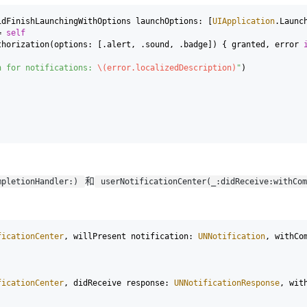
idFinishLaunchingWithOptions
launchOptions
: [
UIApplication
.
Launc
=
self
AI 应用
10分钟微调：让0.6B模型媲美235B模
多模态数据信
thorization(options: [.alert, .sound, .badge]) { granted, error 
型
依托云原生高可用架构,实现Dify私有化部署
用1%尺寸在特定领域达到大模型90%以上效果
n for notifications: 
\(error.localizedDescription)
"
)

一个 AI 助手
超强辅助，Bol
即刻拥有 DeepSeek-R1 满血版
在企业官网、通讯软件中为客户提供 AI 客服
多种方案随心选，轻松解锁专属 DeepSeek
和
mpletionHandler:)
userNotificationCenter(_:didReceive:withCo
ficationCenter
, 
willPresent
notification
: 
UNNotification
, 
withCo
ficationCenter
, 
didReceive
response
: 
UNNotificationResponse
, 
wit