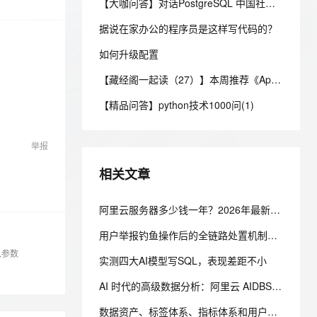
安全
【大咖问答】对话PostgreSQL 中国社区发起人之一，阿里云数据库高级专家 德哥
我要投诉
e-1.1-I2V
Cosyvoice-V3-Flash
PolarDB
上云场景组合购
Milvus 弹性伸缩功能新增节
伴
漫剧创作，剧本、分镜、视频高效生成
100%兼容MySQL、PostgreSQL，兼容Oracle，支持集中和分布式
覆盖90%+业务场景，专享组合折扣价
点支持范围
畅自然，细节丰富
高表现力语音合成大模型，语音克隆听感自然
据说在家办公的程序员是这样写代码的？
VPN
ernetes 版 ACK
如何升级配置
云聚AI 严选权益
AI 原生数据库服务发布
SSL 证书
2V
Fun-ASR
，一键激活高效办公新体验
理容器应用的 K8s 服务
精选AI产品，从模型到应用全链提效
Agent 数据网关
【藏经阁一起读（27）】本周推荐《Apache Flink案例集（2022版）》，你有哪些心得？
文戏情感细腻自然，动作戏激烈拳拳到肉，实现更强表演能力
支持中英文自由切换，具备更强的噪声鲁棒性
堡垒机
AI 用量加速计划
云原生数据库 PolarDB
【精品问答】python技术1000问(1)
防火墙
、识别商机，让客服更高效、服务更出色。
新老同享，达量后返
Agentic Database 发布
主机安全
应用
举报
千问办公
NEW
相关文章
AI 应用及服务市场
的智能体编程平台
一站式AI生产力平台
AI 应用
阿里云服务器多少钱一年？2026年最新阿里云服务器价格表
伶鹊
企业级人与Agent协作平台，接入和调度多个数字员工
智能客服平台，对话机器人、对话分析、智能外呼
大模型
用户举报钓鱼操作后的全链路处置机制与闭环防御效能研究
大模型服务平台百炼 - 全妙
入参数
自然语言处理
实测四大AI模型写SQL，表现差距不小
应用创作平台
多模态内容创作工具，已接入 DeepSeek
数据标注
AI 时代的高级数据分析：阿里云 AIDBS 让专业模型"活"在数据分析里
机器学习
数据资产、标签体系、指标体系和用户画像，到底是什么关系？