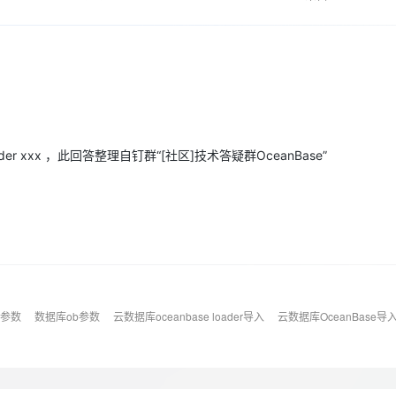
Deepseek-v4-pro
HappyHors
同享
万小智 AI 建站低至 15元/月
Qoder CN
AI 短剧/漫剧
云原生数据库 
快递物流查询
WordPress
成为服务伙
高校合作
点，立即开启云上创新
覆盖公网/内网、递归/权威、移动APP等全场景解析服务
送.CN域名，送备案服务码
基于千问大模型等，支持代码智能生成、研发智能问答
AI助力短剧
态智能体模型
旗舰 MoE 大模型，百万上下文与顶尖推理能力
图生视频，流
Ubuntu
服务生态伙伴
云工开物
企业应用
Works
Night Plan 支持 Qwen 3.8-Max
云原生大数据计算服务 MaxCompute
AI 办公
容器服务 Kub
NEW
GLM-5.2
Wan2.7-T
Red Hat
30+ 款产品免费体验
Data Agent 驱动的一站式 Data+AI 开发治理平台
夜间 5 折，Qwen/Meoo/TokenPlan 客户专享
面向分析的企业级SaaS模式云数据仓库
AI智能应用
提供一站式管
科研合作
视觉 Coding、空间感知、多模态思考等全面升级
1M上下文，专为长程任务能力而生
ERP
堂（旗舰版）
SUSE
智能客服
CRM
防护产品
2个月
自动承接线索
loader xxx ，此回答整理自钉群“[社区]技术答疑群OceanBase”
建站小程序
OA 办公系统
AI 应用构建
大模型原生
力提升
财税管理
模板建站
Qoder
大模型服务平台百炼-应用模版
HOT
NEW
面向真实软件
个人版上线、团队版降价；千问3.8-Max首发发尝鲜
丰富多元化的应用模版和解决方案
400电话
定制建站
万有无界
大模型服务平台百炼-智能体
方案
广告营销
模板小程序
的模型效果
灵活可视化地构建企业级 Agent
定制小程序
秒悟
b参数
数据库ob参数
云数据库oceanbase loader导入
云数据库OceanBase导
人工智能平台 PAI
APP 开发
云端极速 AI 
新一代 AI 视频生成模型，深度适配广告营销等场景
AI Native 的算法工程平台，一站式完成建模、训练、推理服务部署
建站系统