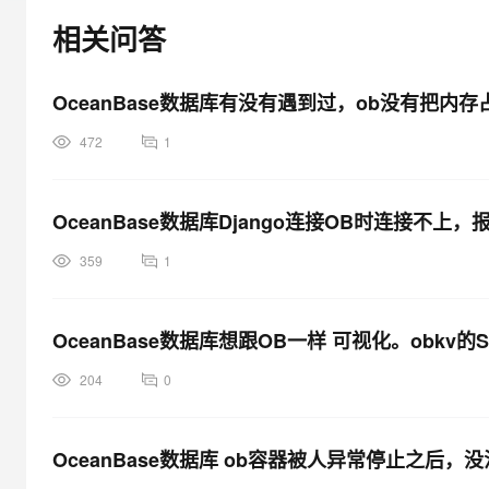
大模型解决方案
相关问答
迁移与运维管理
快速部署 Dify，高效搭建 
专有云
OceanBase数据库有没有遇到过，ob没有把内
10 分钟在聊天系统中增加
472
1
OceanBase数据库Django连接OB时连接不
359
1
OceanBase数据库想跟OB一样 可视化。obkv的
204
0
OceanBase数据库 ob容器被人异常停止之后