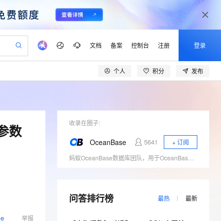
文档
备案
控制台
注册
登录
个人
积分
发布
验
作计划
器
AI 活动
专业服务
服务伙伴合作计划
开发者社区
加入我们
产品动态
服务平台百炼
阿里云 OPC 创新助力计划
一站式生成采购清单，支持单品或批量购买
S产品伙伴计划（繁花）
峰会
CS
造的大模型服务与应用开发平台
Qwen Audio：打造专属 AI 语音助手
一句话生成原生可编辑精美 PPT 文稿
AI 生产力先锋
Al MaaS 服务伙伴赋能合作
域名
博文
Careers
NEW
至高可申请百万元
Qwen3.8-Max 模型上线
开启高性价比 AI 编程新体验
弹性可伸缩的云计算服务
Qwen-Audio-3.0-Realtime 端到端实时语音角色扮演
输入一句话想法, 轻松生成专业的 PPT
先锋实践拓展 AI 生产力的边界
Token 补贴，五大权
计划
海大会
收录在圈子:
伙伴信用分合作计划
商标
问答
社会招聘
的参数
益加速 OPC 成功
eek-V4-Pro
SS
一键部署幻兽帕鲁游戏服务器
飞天发布时刻
HOT
Open Search 向量检索版支
划
备案
电子书
校园招聘
OceanBase
5641
+ 订阅
pSeek-V4-Pro
视频创作，一键激活电商全链路生产力
稳定、安全、高性价比、高性能的云存储服务
一键购买专属联机服务器，轻松开启游戏
所见，即是所愿
持视频检索 Pipeline 功能
更多支持
蚂蚁OceanBase数据库团队，用于OceanBase技术原理、运维经验和案例分享、对外交流。
划
公司注册
镜像站
视频生成
语音识别与合成
专属 QwenPaw
漫剧工坊：一站式动画创作平台
AI 实训营
HOT
应用身份服务 (IDaaS)
合作伙伴培训与认证
划
上云迁移
站生成，高效打造优质广告素材
全接入的云上超级电脑
从聊天伙伴进化为能主动干活的本地数字员工
快速生产连贯的高质量长漫剧
从基础到进阶，Agent 创客手把手教你
OpenClaw 管理能力上线
lScope
我要反馈
e-1.1-T2V
Qwen3-TTS-Flash
查询合作伙伴
n Alibaba Cloud ISV 合作
代维服务
问答排行榜
建企业门户网站
10 分钟搭建微信、支付宝小程序
MaxCompute MaxFrame 提
最热
最新
畅细腻的高质量视频
离线语音合成大模型，多语言方言自适应，低延迟高稳定
创新加速
ope
登录合作伙伴管理后台
我要建议
站，无忧落地极速上线
以可视化方式快速构建移动和 PC 门户网站
国内短信简单易用，安全可靠，秒级触达，全球覆盖200+国家和地区。
高效部署网站，快速应用到小程序
供自动弹性内存功能
se
举报