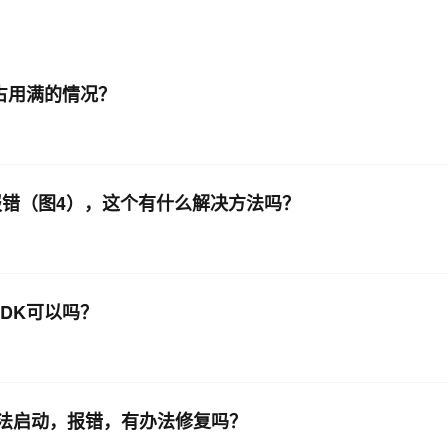
AI 应用
10分钟微调：让0.6B模型媲美235B模
多模态数据信
型
依托云原生高可用架构,实现Dify私有化部署
存占用满的情况？
用1%尺寸在特定领域达到大模型90%以上效果
一个 AI 助手
超强辅助，Bol
即刻拥有 DeepSeek-R1 满血版
在企业官网、通讯软件中为客户提供 AI 客服
多种方案随心选，轻松解锁专属 DeepSeek
上，报错（图4），这个有什么解决方法吗？
SDK可以吗？
，没法启动，报错，有办法修复吗？