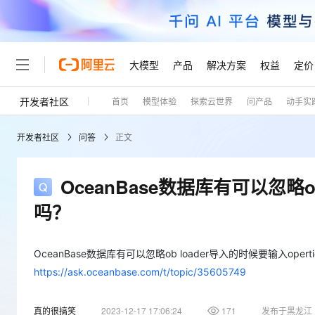
大模型
产品
解决方案
权益
定价
开发者社区
首页
模型体验
探索云世界
问产品
动手实
大模型
产品
解决方案
权益
定价
云市场
伙伴
服务
了解阿里云
精选产品
精选解决方案
普惠上云
产品定价
精选商城
成为销售伙伴
售前咨询
为什么选择阿里云
千问AI平台
开发者社区
问答
正文
了解云产品的定价详情
大模型服务平台百炼
千问办公，解锁你的工作
普惠上云 官方力荐
分销伙伴
在线服务
网站建设
什么是云计算
大
大模型服务与应用平台
企业级Agent产品，直接
云服务器38元/年起，超
咨询伙伴
多端小程序
技术领先
OceanBase数据库有可以忽略ob
云上成本管理
售后服务
轻量应用服务器
Agency Agents：拥
官方推荐返现计划
大模型
精选产品
精选解决方案
Salesforce 国际版订阅
稳定可靠
吗？
管理和优化成本
推荐新用户得奖励，单订单
销售伙伴合作计划
自助服务
友盟天域
安全合规
人工智能与机器学习
AI
文本生成
云数据库 RDS
HappyHorse 打造一
云工开物
无影生态合作计划
在线服务
观测云
分析师报告
高校专属算力普惠，学生认
OceanBase数据库有可以忽略ob loader导入的时候要输入oper
计算
互联网应用开发
Qwen3.8-Max
HOT
Salesforce On Alibaba C
工单服务
https://ask.oceanbase.com/t/topic/35605749
Tuya 物联网平台阿里云
研究报告与白皮书
人工智能平台 PAI
快速拥有专属 OpenClaw
大模
Consulting Partner 合
大数据
容器
智能体时代全能旗舰模型
免费试用
短信专区
一站式AI开发、训练和推
蓝凌 OA
AI 大模型销售与服务生
真的很搞笑
2023-12-17 17:06:24
171
发布于黑龙江
现代化应用