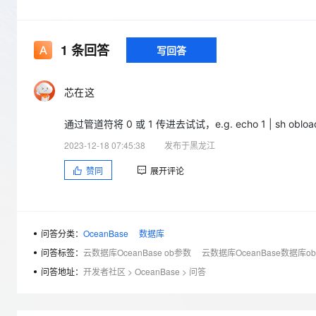
存储
天池大赛
Qwen3.7-Plus
云解析DNS
解决方案免费试用 新老
电子合同
最高领取价值200元试用
能看、能想、能动手的多模
安全
网络与CDN
AI 算法大赛
畅捷通
1
条回答
写回答
大数据开发治理平台 Data
AI 产品 免费试用
网络
安全
云开发大赛
Qwen3-VL-Plus
Tableau 订阅
1亿+ 大模型 tokens 和 
可观测
入门学习赛
中间件
AI空中课堂在线直播课
芯在这
云防火墙
140+云产品 免费试用
上云与迁云
云原生的云上边界网络安全
产品新客免费试用，最长1
数据库
通过管道符将 0 或 1 传进去试试，e.g. echo 1 | sh ob
生态解决方案
大模型服务
企业出海
大模型ACA认证体验
大数据计算
2023-12-18 07:45:38
发布于黑龙江
助力企业全员 AI 认知与能
行业生态解决方案
千问AI平台-Token Plan
政企业务
赞同
展开评论
媒体服务
开发者生态解决方案
企业服务与云通信
千问AI平台-模型体验
AI 开发和 AI 应用解决
在线体验全尺寸、多种模态
域名与网站
问答分类：
OceanBase
数据库
问答标签：
云数据库OceanBase ob参数
云数据库OceanBase数据库o
Happy 系列大模型
终端用户计算
问答地址：
开发者社区
>
OceanBase
>
问答
Serverless
开发工具