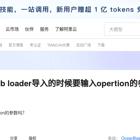
云市场
伙伴
服务
了解阿里云
践
官方博客
考认证
TIANCHI大赛
活动广场
下载
AI 特惠
数据与 API
成为产品伙伴
企业增值服务
最佳实践
价格计算器
AI 场景体
基础软件
产品伙伴合
阿里云认证
市场活动
配置报价
大模型
自助选配和估算价格
新方式
睿译宝，AI翻译排版一步到位
智启 AI 普惠权益
产品生态集成认证中心
企业支持计划
云上春晚
域名与网站
千问官方 MaaS 平台，为开发者和 Agent 而生，新用户赠送 1 亿 + tokens 额度
AI Coding
阿里云Maa
2026 阿里云
云服务器 E
为企业打
数据集
Windows
大模型认证
模型
NEW
交付可用成果
值低价云产品抢先购
上传文档即自动完成翻译和格式还原
至高享 1亿+免费 tokens，加速 Al 应用落地
提供智能易用的域名与建站服务
智能编程，一键
安全可靠、
产品生态伙伴
专家技术服务
云上奥运之旅
弹性计算合作
阿里云中企出
手机三要素
宝塔 Linux
全部认证
 loader导入的时候要输入opertion
价格优势
有专属领域专家
GLM-5.2：长任务时代开源旗舰模型
阿里云 OPC 创新助力计划
千问大模型
即刻拥有 DeepS
AI 电商营销
对象存储 O
大模型
产品生态伙伴工作台
企业增值服务台
云栖战略参考
云存储合作计
云栖大会
身份实名认证
CentOS
训练营
推动算力普惠，释放技术红利
最高返9万
多领域专家智能体,一键组建 AI 虚拟交付团队
快速构建应用程序和网站，即刻迈出上云第一步
至高百万元 Token 补贴，加速一人公司成长
多元化、高性能、安全可靠的大模型服务
真正可用的 1M 上下文,一次完成代码全链路开发
轻松解锁专属 Dee
从图文生成到
云上的中国
数据库合作计
活动全景
短信
Docker
图片和
站式影视创作平台
Hermes Agent，打造自进化智能体
Token Plan 模型订阅计划
数字证书管理服务（原SSL证书）
5 分钟轻松部署
AI 广告创作
无影云电脑
企业成长
NEW
信息公告
看见新力量
云网络合作计
OCR 文字识别
JAVA
证享300元代金券
可视化编排打通从文字构思到成片全链路闭环
全托管，含MySQL、PostgreSQL、SQL Server、MariaDB多引擎
自主进化，持久记忆，越用越聪明
Qwen3.8-Max 首发尝鲜，限时加量 10 倍，夜间低至2折
实现全站HTTPS，呈现可信的WEB访问
图文、视频一
随时随地安
tion的参数吗？
魔搭 Mode
Kimi-K3
HappyHors
NEW
loud
服务实践
官网公告
金融模力时刻
Salesforce O
版
发票查验
全能环境
Claude Code + GStack 打造工程团队
千问办公，限时限量积分加倍
Qoder
低代码高效构
AI 建站
短信服务
型
NEW
作计划
Kimi 最新旗舰模型，长程编程与推理利器
让文字生成流
计划
创新中心
魔搭 ModelSc
健康状态
理服务
让AI从“聊天伙伴”进化为能干活的“数字员工”
安装技能 GStack，拥有专属 AI 工程团队
你的AI工作搭子，覆盖日常办公高频场景
面向真实软件的智能体编程平台
0 代码专业建
客户案例
天气预报查询
操作系统
态合作计划
来自：
OceanBa
分享
版权