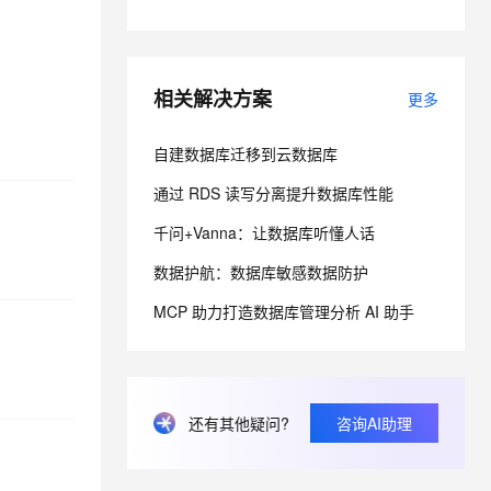
息提取
与 AI 智能体进行实时音视频通话
从文本、图片、视频中提取结构化的属性信息
构建支持视频理解的 AI 音视频实时通话应用
相关解决方案
更多
t.diy 一步搞定创意建站
构建大模型应用的安全防护体系
通过自然语言交互简化开发流程,全栈开发支持
通过阿里云安全产品对 AI 应用进行安全防护
自建数据库迁移到云数据库
通过 RDS 读写分离提升数据库性能
千问+Vanna：让数据库听懂人话
数据护航：数据库敏感数据防护
MCP 助力打造数据库管理分析 AI 助手
还有其他疑问?
咨询AI助理