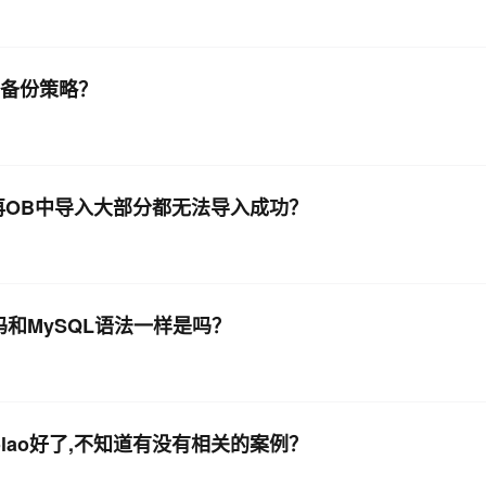
的备份策略？
l 然后再OB中导入大部分都无法导入成功？
密码和MySQL语法一样是吗？
olao好了,不知道有没有相关的案例？