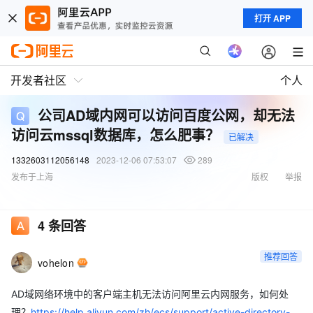
打开 APP
开发者社区
个人
公司AD域内网可以访问百度公网，却无法
访问云mssql数据库，怎么肥事？
已解决
1332603112056148
2023-12-06 07:53:07
289
发布于上海
版权
举报
4
条回答
推荐回答
vohelon
AD域网络环境中的客户端主机无法访问阿里云内网服务，如何处
理？
https://help.aliyun.com/zh/ecs/support/active-directory-