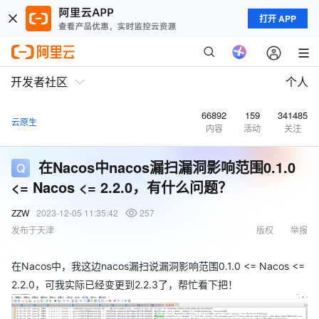
打开 APP
开发者社区
个人
66892
159
341485
云原生
内容
活动
关注
在Nacos中nacos漏扫漏洞影响范围0.1.0
<= Nacos <= 2.2.0，有什么问题？
ZZW
2023-12-05 11:35:42
257
发布于天津
版权
举报
在Nacos中，我这边nacos漏扫说漏洞影响范围0.1.0 <= Nacos <=
2.2.0，可我实际已经变更到2.2.3了，帮忙看下把！