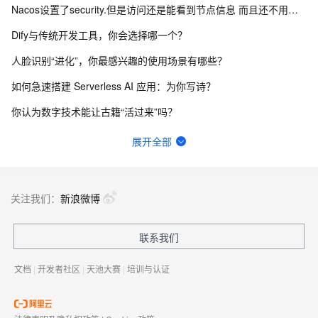
Nacos设置了security.但是访问还是能看到节点信息 而且还不用验证身份怎么办？
Dify与传统开发工具，你会选择哪一个？
人脸识别“进化”，你最感兴趣的使用场景有哪些？
如何急速搭建 Serverless AI 应用：为你写诗？
你认为数字技术能让古籍“活过来”吗？
一键生成讲解视频，AI的理解和生成能力到底有多强？
展开全部
函数计算fc的sd的图库浏览器真的装不上去，不显示，怎么回事？
请问主域名备案了，子域名还要备案吗？
关注我们：
新浪微博
我直接抄flask例子里面的handler函数，貌似是不行的，我不知道应该怎么改这个函数才能用。
联系我们
在终端怎么升级python？
文档
|
开发者社区
|
天池大赛
|
培训与认证