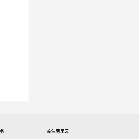
多智能体治理与协作平台
AgentTeams 公测发布
AI 原生数据库服务正式商业
化
实时数仓 Hologres 长记忆服
务发布
云安全中心基础版本以及防
勒索模块支持弹性防护
全域智能运维平台 STAROps
正式商业化
EMR Serverless Spark 最佳
实践 Paimon 混合检索
百炼智谱开源旗舰模型
GLM-5.2 模型上线
务
关注阿里云
ES 发布事件中心智能诊断能