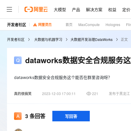
大模型
产品
解决方案
权益
定价
开发者社区
首页
MaxCompute
Hologres
Fli
大模型
产品
解决方案
权益
定价
云市场
伙伴
服务
了解阿里云
精选产品
精选解决方案
普惠上云
产品定价
精选商城
成为销售伙伴
售前咨询
为什么选择阿里云
千问AI平台
开发者社区
大数据与机器学习
大数据开发治理DataWorks
正文
了解云产品的定价详情
云服务器 ECS
通义千问3 + MCP：一
普惠上云 官方力荐
分销伙伴
在线服务
网站建设
什么是云计算
安全可靠、弹性可伸缩的云
云服务器38元/年起，超
咨询伙伴
多端小程序
技术领先
dataworks数据安全合规服
云上成本管理
售后服务
容器计算服务 ACS
官方推荐返现计划
大模型
精选产品
精选解决方案
Salesforce 国际版订阅
稳定可靠
管理和优化成本
推荐新用户得奖励，单订单
销售伙伴合作计划
自助服务
友盟天域
安全合规
人工智能与机器学习
AI
dataworks数据安全合规服务这个能否在群里咨询呀？
文本生成
负载均衡 SLB
10 分钟搭建微信、支付
云工开物
无影生态合作计划
在线服务
观测云
分析师报告
对云上流量进行按需分发的
高效部署网站，快速应用到
高校专属算力普惠，学生认
计算
互联网应用开发
Qwen3.8-Max
真的很搞笑
2023-12-03 17:00:11
221
发布于黑龙江
HOT
Salesforce On Alibaba C
工单服务
Tuya 物联网平台阿里云
研究报告与白皮书
云数据库 RDS
Kimi K2，开源万亿参
Consulting Partner 合
大数据
容器
智能体时代全能旗舰模型
免费试用
短信专区
蓝凌 OA
AI 大模型销售与服务生
现代化应用
存储
天池大赛
3
条回答
写回答
Qwen3.7-Plus
云原生大数据计算服务 Max
解决方案免费试用 新老
电子合同
面向分析的企业级SaaS模
最高领取价值200元试用
能看、能想、能动手的多模
安全
网络与CDN
AI 算法大赛
畅捷通