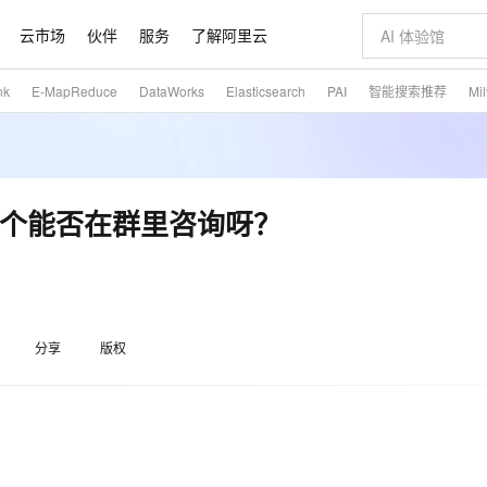
云市场
伙伴
服务
了解阿里云
nk
E-MapReduce
DataWorks
Elasticsearch
PAI
智能搜索推荐
Mi
AI 特惠
数据与 API
成为产品伙伴
企业增值服务
最佳实践
价格计算器
AI 场景体
基础软件
产品伙伴合
阿里云认证
市场活动
配置报价
大模型
自助选配和估算价格
切皆有可能
即刻拥有 DeepSeek-R1 满血版
智启 AI 普惠权益
产品生态集成认证中心
企业支持计划
云上春晚
通义大模型
千问官方 MaaS 平台，为开发者和 Agent 而生，新用户赠送 1 亿 + tokens 额度
低代码高效构
AI Coding
阿里云Maa
2026 阿里云
大模型服务
为企业打
数据集
Windows
大模型认证
大模型
计算服务
值低价云产品抢先购
支持丰富的 MCP 服务供选择,全链路工具兼容
至高享 1亿+免费 tokens，加速 Al 应用落地
多元化、高性能、安全可靠的大模型服务
多种方案随心选，轻松解锁专属 DeepSeek
智能编程，一键
大模型推理
产品生态伙伴
专家技术服务
云上奥运之旅
弹性计算合作
阿里云中企出
手机三要素
宝塔 Linux
全部认证
务这个能否在群里咨询呀？
价格优势
10分钟微调：让0.6B模型媲美235B模型
通义千问3 来了，0元即刻上手
阿里云 OPC 创新助力计划
函数计算 FC
快速构建企业级
AI 电商营销
对象存储 O
产品生态伙伴工作台
企业增值服务台
云栖战略参考
云存储合作计
云栖大会
身份实名认证
CentOS
训练营
推动算力普惠，释放技术红利
最高返9万
用1%尺寸在特定领域达到大模型90%以上效果
以 Kubernetes 为使用界面供给容器算力资源的云计算服务
至高 800 万免费Tokens
至高百万元 Token 补贴，加速一人公司成长
事件驱动的Serverless计算服务
从图文生成到
云上的中国
数据库合作计
活动全景
短信
Docker
图片和
宝小程序
多模态数据信息提取
Token Plan 模型订阅计划
边缘节点服务 ENS
快速部署 Dif
AI 广告创作
云原生数据库 
企业成长
NEW
信息公告
看见新力量
云网络合作计
OCR 文字识别
JAVA
服务
小程序
证享300元代金券
Qwen3.8-Max 首发尝鲜，限时加量 10 倍，夜间低至2折
场景化、广覆盖、易接入的边缘云计算服务
从文本、图片等多种模态中提取结构化的属性信息
图文、视频一
魔搭 Mode
Kimi-K3
HappyHors
分享
版权
NEW
loud
服务实践
官网公告
金融模力时刻
Salesforce O
版
发票查验
全能环境
数大模型
超强辅助，Bolt.diy 一步搞定创意建站
千问办公，限时限量积分加倍
日志服务 SLS
AI 建站
人工智能平台
NEW
作计划
Kimi 最新旗舰模型，长程编程与推理利器
让文字生成流
计划
创新中心
魔搭 ModelSc
健康状态
月之暗面的新模型，擅长代码与 Agent 能力
全托管，含MySQL、PostgreSQL、SQL Server、MariaDB多引擎
你的AI工作搭子，覆盖日常办公高频场景
提供一站式可观测性数据存储分析服务
通过自然语言交互简化开发流程,全栈开发支持
将 SSL 证
0 代码专业建
一站式AI开
客户案例
天气预报查询
操作系统
态合作计划
Deepseek-v4-pro
HappyHors
Compute
同享
万小智 AI 建站低至 15元/月
大数据开发治理平台 DataWorks
AI 短剧/漫剧
Web应用防
快递物流查询
WordPress
成为服务伙
高校合作
式云数据仓库
点，立即开启云上创新
送.CN域名，送备案服务码
一站式智能数据开发治理平台
AI助力短剧
专业稳定一站
态智能体模型
旗舰 MoE 大模型，百万上下文与顶尖推理能力
图生视频，流
Ubuntu