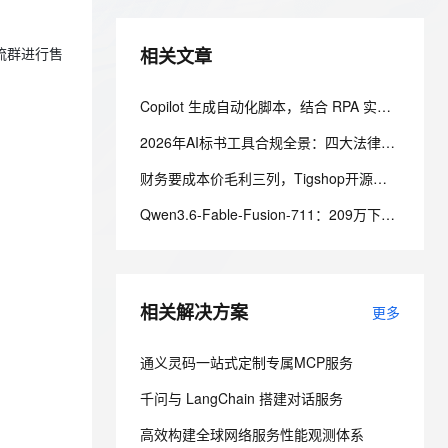
云聚AI 严选权益
AI 原生数据库服务发布
SSL 证书
2V
Fun-ASR
，一键激活高效办公新体验
全接入的云上超级电脑
精选AI产品，从模型到应用全链提效
Agent 数据网关
相关文章
文戏情感细腻自然，动作戏激烈拳拳到肉，实现更强表演能力
支持中英文自由切换，具备更强的噪声鲁棒性
流群进行售
堡垒机
AI 用量加速计划
云原生数据库 PolarDB
防火墙
、识别商机，让客服更高效、服务更出色。
新老同享，达量后返
Agentic Database 发布
Copilot 生成自动化脚本，结合 RPA 实现跨系统业务流转：EXE 打包与内网离线部署实践
主机安全
应用
2026年AI标书工具合规全景：四大法律风险与三道技术防线
DataWorks 数据集成支持多
项数据源及数据同步能力
千问办公
NEW
财务要成本价毛利三列，Tigshop开源电商系统订单导出我这么加
AI 应用及服务市场
的智能体编程平台
一站式AI生产力平台
云备份新版控制台操作界面
Qwen3.6-Fable-Fusion-711：209万下载是真的，「首个开源破700」得另说
上线
AI 应用
伶鹊
企业级人与Agent协作平台，接入和调度多个数字员工
智能客服平台，对话机器人、对话分析、智能外呼
大模型
Milvus 单可用区升级同城容
灾产品化
大模型服务平台百炼 - 全妙
自然语言处理
相关解决方案
更多
应用创作平台
多模态内容创作工具，已接入 DeepSeek
云防火墙支持基于 APP-ID
数据标注
的策略管控
通义灵码一站式定制专属MCP服务
机器学习
千问与 LangChain 搭建对话服务
云 Skills 门户商业化发布
高效构建全球网络服务性能观测体系
息提取
与 AI 智能体进行实时音视频通话