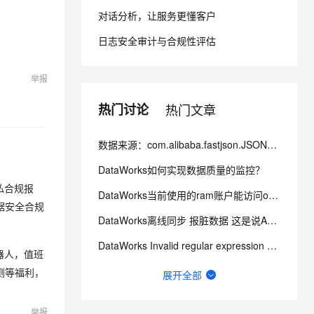
PolarDB Agentic Database
从文本、图片、视频中提取结构化的属性信息
构建支持视频理解的 AI 音视频实时通话应用
对话分析，让服务更懂客户
发布
t.diy 一步搞定创意建站
构建大模型应用的安全防护体系
日志安全审计与合规性评估
秒悟 Meoo CLI 支持一键部
通过自然语言交互简化开发流程,全栈开发支持
通过阿里云安全产品对 AI 应用进行安全防护
署项目至阿里云账号
举报
Flink OSS 支持
AssumeRole 角色自定义
热门讨论
热门文章
百炼 Qwen3.7-Flash 系列模
数据来源：com.alibaba.fastjson.JSONException: syntax er
型发布
DataWorks如何实现数据质量的监控？
Qoder CN V1.7.0 发布
私合规报
DataWorks当前使用的ram账户能访问oss，点那个文件夹会报错 ？
据安全合规
DataWorks离线同步 报脏数据 这是说A字段有问题是不？
云安全中心 AI BAS 智能自动
化模拟渗透攻击产品发布
DataWorks Invalid regular expression pattern - ?
器人，值班
DataWorks ChatBI 会话支持
DataWorks中ob作为数据源，在做数据集成的时候弹出上面的报错？
测等福利，
展开全部
上传临时文件分析
请问这里的延迟是什么含义？可以通过什么方式优化？
MaxCompute SQL 支持脚本
举报