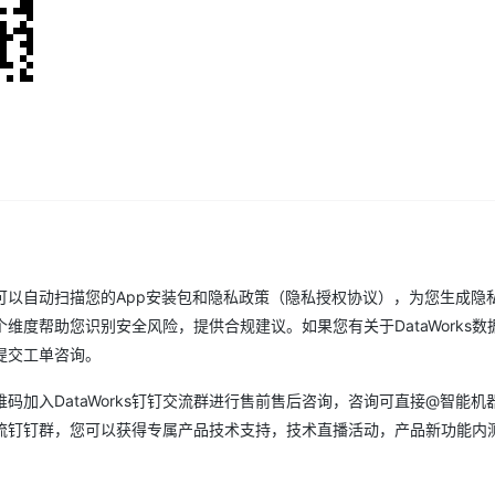
型
依托云原生高可用架构,实现Dify私有化部署
用1%尺寸在特定领域达到大模型90%以上效果
一个 AI 助手
超强辅助，Bol
即刻拥有 DeepSeek-R1 满血版
在企业官网、通讯软件中为客户提供 AI 客服
多种方案随心选，轻松解锁专属 DeepSeek
务，可以自动扫描您的App安装包和隐私政策（隐私授权协议），为您生成隐
度帮助您识别安全风险，提供合规建议。如果您有关于DataWorks数
网提交工单咨询。
加入DataWorks钉钉交流群进行售前售后咨询，咨询可直接@智能机
品交流钉钉群，您可以获得专属产品技术支持，技术直播活动，产品新功能内