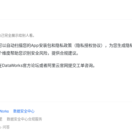
自己完全展示给别人看。
务，可以自动扫描您的App安装包和隐私政策（隐私授权协议），为您生成隐
个维度帮助您识别安全风险，提供合规建议。
在DataWorks官方论坛或者阿里云官网提交工单咨询。
orks
数据安全中心
里
数据安全中心合规服务
>
问答