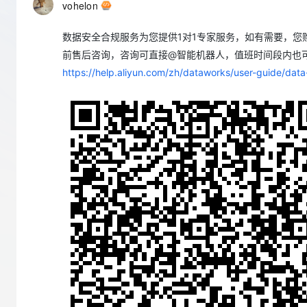
vohelon
CDN
AI 产品 免费试用
网络
安全
云开发大赛
Qwen3-VL-Plus
Tableau 订阅
弹性内容分发服务加快向终
1亿+ 大模型 tokens 和 
数据安全合规服务为您提供1对1专家服务，如有需要，您购
可观测
入门学习赛
中间件
AI空中课堂在线直播课
域名
140+云产品 免费试用
前售后咨询，咨询可直接@智能机器人，值班时间段内也可直
上云与迁云
产品新客免费试用，最长1
数据库
https://help.aliyun.com/zh/dataworks/user-guide/da
生态解决方案
大模型服务
企业出海
大模型ACA认证体验
大数据计算
助力企业全员 AI 认知与能
行业生态解决方案
千问AI平台-Token Plan
政企业务
媒体服务
开发者生态解决方案
企业服务与云通信
千问AI平台-模型体验
AI 开发和 AI 应用解决
在线体验全尺寸、多种模态
域名与网站
Happy 系列大模型
终端用户计算
Serverless
开发工具
大模型解决方案
迁移与运维管理
快速部署 Dify，高效搭建 