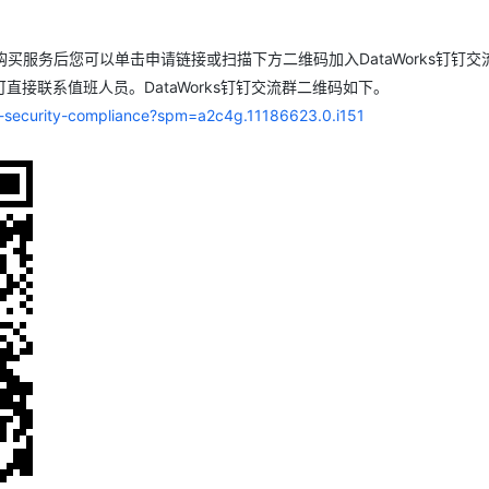
服务生态伙伴
云工开物
企业应用
Night Plan 支持 Qwen 3.8-Max
视频直播
AI 办公
无影云电脑
NEW
GLM-5.2
Wan2.7-T
Red Hat
端分发内容
30+ 款产品免费体验
夜间 5 折，Qwen/Meoo/TokenPlan 客户专享
易接入、低延迟、高并发、流畅的直播服务
AI智能应用
随时随地安
科研合作
视觉 Coding、空间感知、多模态思考等全面升级
1M上下文，专为长程任务能力而生
买服务后您可以单击申请链接或扫描下方二维码加入DataWorks钉钉交
ERP
堂（旗舰版）
SUSE
智能客服
接联系值班人员。DataWorks钉钉交流群二维码如下。
CRM
2个月
26年服务口碑，超过4000万个域名在这里注册，域名注册快人一步
自动承接线索
ta-security-compliance?spm=a2c4g.11186623.0.i151
建站小程序
OA 办公系统
AI 应用构建
大模型原生
力提升
财税管理
模板建站
Qoder
大模型服务平台百炼-应用模版
HOT
NEW
面向真实软件
个人版上线、团队版降价；千问3.8-Max首发发尝鲜
丰富多元化的应用模版和解决方案
400电话
定制建站
万有无界
大模型服务平台百炼-智能体
方案
广告营销
模板小程序
的模型效果
灵活可视化地构建企业级 Agent
定制小程序
秒悟
人工智能平台 PAI
APP 开发
云端极速 AI 
新一代 AI 视频生成模型，深度适配广告营销等场景
AI Native 的算法工程平台，一站式完成建模、训练、推理服务部署
建站系统
AI 应用
10分钟微调：让0.6B模型媲美235B模
多模态数据信