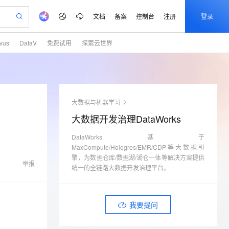
文档
备案
控制台
注册
登录
lvus
DataV
免费试用
探索云世界
验
作计划
器
AI 活动
专业服务
服务伙伴合作计划
开发者社区
加入我们
产品动态
服务平台百炼
5亿算力补贴
一站式生成采购清单，支持单品或批量购买
建企业门户网站
S产品伙伴计划（繁花）
峰会
平台百炼
造的大模型服务与应用开发平台
低成本、高性能的湖仓一体化架构
AI 生产力先锋
Al MaaS 服务伙伴赋能合作
域名
博文
Careers
大模型
新迁上云，5亿补贴
Qwen3.8-Max 模型上线
开启高性价比 AI 编程新体验
、训练以及应用构建服务
以可视化方式快速构建移动和 PC 门户网站
先锋实践拓展 AI 生产力的边界
通过 SelectDB 实现湖仓对接和实时分析处理
享不停
计划
海大会
伙伴信用分合作计划
商标
问答
社会招聘
大数据与机器学习
数据分析 Agent
SS
AI 剧本生成与动画创作
飞天发布时刻
Open Search 向量检索版支
划
备案
电子书
校园招聘
大数据开发治理DataWorks
视频创作，一键激活电商全链路生产力
基于 Hologres 快速构建企业级数据分析 Agent
稳定、安全、高性价比、高性能的云存储服务
根据图文生成剧本，快速实现动画创作
所见，即是所愿
持视频检索 Pipeline 功能
更多支持
划
公司注册
镜像站
视频生成
语音识别与合成
DataWorks基于
y 平台，高效搭建 AI 应用
PolarDB
与 AI 智能体进行实时音视频通话
AI 实训营
应用身份服务 (IDaaS)
合作伙伴培训与认证
MaxCompute/Hologres/EMR/CDP等大数据引
划
上云迁移
站生成，高效打造优质广告素材
依托云原生高可用架构,实现Dify私有化部署
100%兼容MySQL、PostgreSQL，兼容Oracle，支持集中和分布式
从基础到进阶，Agent 创客手把手教你
OpenClaw 管理能力上线
构建支持视频理解的 AI 音视频实时通话应用
擎，为数据仓库/数据湖/湖仓一体等解决方案提供
lScope
我要反馈
e-1.1-T2V
Qwen3-TTS-Flash
举报
查询合作伙伴
统一的全链路大数据开发治理平台。
n Alibaba Cloud ISV 合作
代维服务
 PAI
从 HTTP 到 HTTPS，实现数据加密传输
基于 RAGFlow 构建私有知识问答应用
大模型
MaxCompute MaxFrame 提
畅细腻的高质量视频
离线语音合成大模型，多语言方言自适应，低延迟高稳定
创新加速
ope
登录合作伙伴管理后台
我要建议
书部署至网站应用,建立加密连接
站，无忧落地极速上线
发、训练和推理服务
供自动弹性内存功能
零代码起步，开源 RAG 实现企业级智能搜索
安全
我要投诉
e-1.1-I2V
Cosyvoice-V3-Flash
我要提问
火墙 WAF
上云场景组合购
Milvus 弹性伸缩功能新增节
伴
漫剧创作，剧本、分镜、视频高效生成
式解决web应用核心安全痛点
覆盖90%+业务场景，专享组合折扣价
点支持范围
畅自然，细节丰富
高表现力语音合成大模型，语音克隆听感自然
VPN