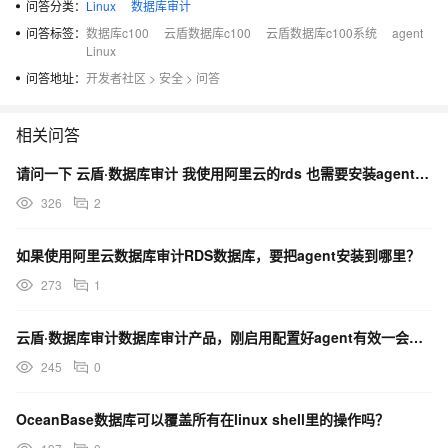
问答分类：
Linux
数据库审计
问答标签：
数据库c100
云盾数据库c100
云盾数据库c100系统
agent
Linux
问答地址：
开发者社区
>
安全
>
问答
相关问答
请问一下 云盾·数据库审计 我使用阿里云的rds 也需要安装agent吗？
326
2
如果使用阿里云数据库审计RDS数据库，要把agent安装到哪里？
273
1
云盾·数据库审计数据库审计产品，刚启用配置好agent有效一会，然后后续就一直无效帮忙看下什么问题？
245
0
OceanBase数据库可以覆盖所有在linux shell里的操作吗？