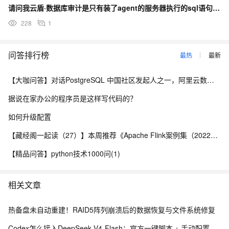
请问我云盾·数据库审计是只有装了agent的服务器执行的sql语句才会被记录吗？
228
1
问答排行榜
最热
最新
【大咖问答】对话PostgreSQL 中国社区发起人之一，阿里云数据库高级专家 德哥
据说在家办公的程序员是这样写代码的？
如何升级配置
【藏经阁一起读（27）】本周推荐《Apache Flink案例集（2022版）》，你有哪些心得？
【精品问答】python技术1000问(1)
相关文章
热备盘未自动重建！RAID5阵列崩溃后的数据恢复与文件系统修复
Codex怎么接入DeepSeek V4-Flash：官方一键脚本 + 手动配置完整教程