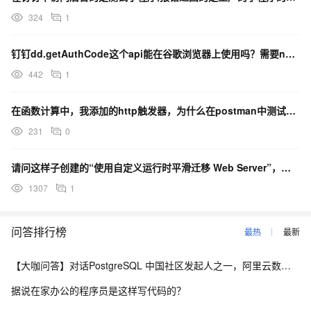
324
1
钉钉dd.getAuthCode这个api能在谷歌浏览器上使用吗？需要npm安装吗？
442
1
在函数计算中，我添加的http触发器，为什么在postman中测试访问都是返回一个http页面？
231
0
请问这样子创建的“使用自定义运行时平滑迁移 Web Server”，弹性实例，按量计费，是每次请求都
1307
1
问答排行榜
最热
最新
【大咖问答】对话PostgreSQL 中国社区发起人之一，阿里云数据库高级专家 德哥
据说在家办公的程序员是这样写代码的？