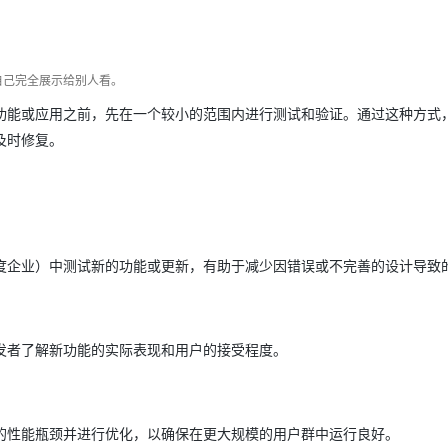
Deepseek-v4-pro
HappyHors
同享
万小智 AI 建站低至 15元/月
Qoder CN
AI 短剧/漫剧
云原生数据库 
快递物流查询
WordPress
成为服务伙
高校合作
点，立即开启云上创新
覆盖公网/内网、递归/权威、移动APP等全场景解析服务
送.CN域名，送备案服务码
基于千问大模型等，支持代码智能生成、研发智能问答
AI助力短剧
态智能体模型
旗舰 MoE 大模型，百万上下文与顶尖推理能力
图生视频，流
Ubuntu
服务生态伙伴
云工开物
企业应用
Works
Night Plan 支持 Qwen 3.8-Max
云原生大数据计算服务 MaxCompute
AI 办公
容器服务 Kub
NEW
自己完全展示给别人看。
GLM-5.2
Wan2.7-T
Red Hat
30+ 款产品免费体验
Data Agent 驱动的一站式 Data+AI 开发治理平台
夜间 5 折，Qwen/Meoo/TokenPlan 客户专享
面向分析的企业级SaaS模式云数据仓库
AI智能应用
提供一站式管
科研合作
视觉 Coding、空间感知、多模态思考等全面升级
1M上下文，专为长程任务能力而生
功能或应用之前，先在一个较小的范围内进行测试和验证。通过这种方式
ERP
堂（旗舰版）
SUSE
智能客服
及时修复。
CRM
防护产品
2个月
自动承接线索
建站小程序
OA 办公系统
AI 应用构建
大模型原生
力提升
财税管理
模板建站
Qoder
大模型服务平台百炼-应用模版
HOT
NEW
面向真实软件
个人版上线、团队版降价；千问3.8-Max首发发尝鲜
丰富多元化的应用模版和解决方案
400电话
定制建站
度企业）中测试新的功能或更新，有助于减少因错误或不完善的设计导致
万有无界
大模型服务平台百炼-智能体
方案
广告营销
模板小程序
的模型效果
灵活可视化地构建企业级 Agent
定制小程序
发者了解新功能的实际表现和用户的接受程度。
秒悟
人工智能平台 PAI
APP 开发
云端极速 AI 
新一代 AI 视频生成模型，深度适配广告营销等场景
AI Native 的算法工程平台，一站式完成建模、训练、推理服务部署
建站系统
的性能瓶颈并进行优化，以确保在更大规模的用户群中运行良好。