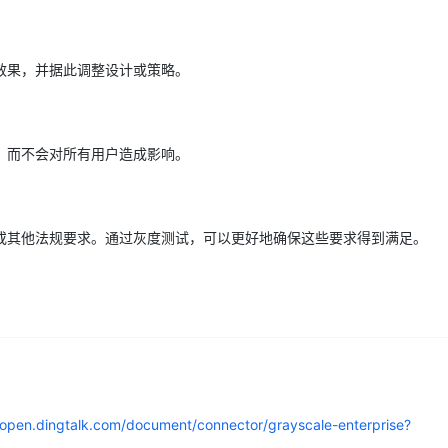
AI 应用
10分钟微调：让0.6B模型媲美235B模
多模态数据信
效果，并据此调整设计或策略。
型
依托云原生高可用架构,实现Dify私有化部署
用1%尺寸在特定领域达到大模型90%以上效果
一个 AI 助手
超强辅助，Bol
即刻拥有 DeepSeek-R1 满血版
在企业官网、通讯软件中为客户提供 AI 客服
，而不会对所有用户造成影响。
多种方案随心选，轻松解锁专属 DeepSeek
或其他法规要求。通过灰度测试，可以更好地确保这些要求得到满足。
/open.dingtalk.com/document/connector/grayscale-enterprise?