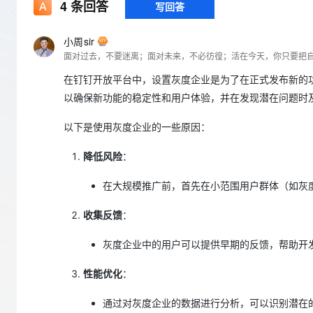
存储
天池大赛
4
条回答
写回答
Qwen3.7-Plus
云解析DNS
解决方案免费试用 新老
电子合同
最高领取价值200元试用
能看、能想、能动手的多模
安全
网络与CDN
AI 算法大赛
畅捷通
小周sir
大数据开发治理平台 Data
AI 产品 免费试用
网络
面对过去，不要迷离；面对未来，不必彷徨；活在今天，你只要把
安全
云开发大赛
Qwen3-VL-Plus
Tableau 订阅
1亿+ 大模型 tokens 和 
在钉钉开放平台中，设置灰度企业是为了在正式发布新的
可观测
入门学习赛
中间件
AI空中课堂在线直播课
云防火墙
140+云产品 免费试用
以确保新功能的稳定性和用户体验，并在发现潜在问题时
上云与迁云
云原生的云上边界网络安全
产品新客免费试用，最长1
数据库
生态解决方案
以下是使用灰度企业的一些原因：
大模型服务
企业出海
大模型ACA认证体验
大数据计算
助力企业全员 AI 认知与能
降低风险
：
行业生态解决方案
千问AI平台-Token Plan
政企业务
媒体服务
开发者生态解决方案
在大规模推广前，首先在小范围用户群体（如灰
企业服务与云通信
千问AI平台-模型体验
AI 开发和 AI 应用解决
收集反馈
：
在线体验全尺寸、多种模态
域名与网站
灰度企业中的用户可以提供早期的反馈，帮助开
Happy 系列大模型
终端用户计算
性能优化
：
Serverless
通过对灰度企业的数据进行分析，可以识别潜在
开发工具