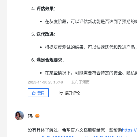
大模型解决方案
评估效果
：
迁移与运维管理
快速部署 Dify，高效搭建 
在灰度阶段，可以评估新功能是否达到了预期的
专有云
迭代改进
：
10 分钟在聊天系统中增加
根据灰度测试的结果，可以快速迭代和改进产品
满足合规要求
：
在某些情况下，可能需要符合特定的安全、隐私
2023-11-30 23:16:48
发布于河南
赞同
展开评论
陌/
没有具体了解过，希望官方文档能够给您一些帮助
https:/