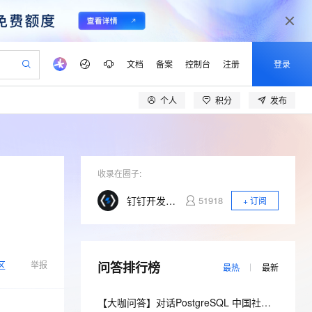
文档
备案
控制台
注册
登录
个人
积分
发布
验
作计划
器
AI 活动
专业服务
服务伙伴合作计划
开发者社区
加入我们
产品动态
服务平台百炼
阿里云 OPC 创新助力计划
一站式生成采购清单，支持单品或批量购买
io：打造专属 AI 语音助手
S产品伙伴计划（繁花）
峰会
CS
造的大模型服务与应用开发平台
一句话生成原生可编辑精美 PPT 文稿
AI 生产力先锋
Al MaaS 服务伙伴赋能合作
域名
博文
Careers
至高可申请百万元
Qwen3.8-Max 模型上线
开启高性价比 AI 编程新体验
弹性可伸缩的云计算服务
Qwen-Audio-3.0-Realtime 端到端实时语音角色扮演
输入一句话想法, 轻松生成专业的 PPT
先锋实践拓展 AI 生产力的边界
Token 补贴，五大权
计划
海大会
收录在圈子:
伙伴信用分合作计划
商标
问答
社会招聘
益加速 OPC 成功
eek-V4-Pro
SS
一键部署幻兽帕鲁游戏服务器
飞天发布时刻
HOT
Open Search 向量检索版支
划
备案
电子书
校园招聘
钉钉开发者社区
51918
+ 订阅
pSeek-V4-Pro
视频创作，一键激活电商全链路生产力
稳定、安全、高性价比、高性能的云存储服务
一键购买专属联机服务器，轻松开启游戏
所见，即是所愿
持视频检索 Pipeline 功能
更多支持
划
公司注册
镜像站
视频生成
语音识别与合成
专属 QwenPaw
漫剧工坊：一站式动画创作平台
AI 实训营
HOT
应用身份服务 (IDaaS)
合作伙伴培训与认证
划
上云迁移
站生成，高效打造优质广告素材
全接入的云上超级电脑
从聊天伙伴进化为能主动干活的本地数字员工
快速生产连贯的高质量长漫剧
从基础到进阶，Agent 创客手把手教你
OpenClaw 管理能力上线
lScope
我要反馈
区
e-1.1-T2V
Qwen3-TTS-Flash
举报
问答排行榜
查询合作伙伴
最热
最新
n Alibaba Cloud ISV 合作
代维服务
建企业门户网站
10 分钟搭建微信、支付宝小程序
MaxCompute MaxFrame 提
畅细腻的高质量视频
离线语音合成大模型，多语言方言自适应，低延迟高稳定
创新加速
ope
登录合作伙伴管理后台
我要建议
站，无忧落地极速上线
以可视化方式快速构建移动和 PC 门户网站
国内短信简单易用，安全可靠，秒级触达，全球覆盖200+国家和地区。
高效部署网站，快速应用到小程序
供自动弹性内存功能
【大咖问答】对话PostgreSQL 中国社区发起人之一，阿里云数据库高级专家 德哥