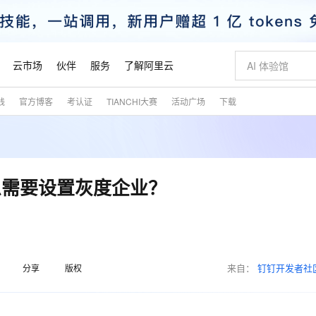
云市场
伙伴
服务
了解阿里云
践
官方博客
考认证
TIANCHI大赛
活动广场
下载
AI 特惠
数据与 API
成为产品伙伴
企业增值服务
最佳实践
价格计算器
AI 场景体
基础软件
产品伙伴合
阿里云认证
市场活动
配置报价
大模型
自助选配和估算价格
新方式
睿译宝，AI翻译排版一步到位
智启 AI 普惠权益
产品生态集成认证中心
企业支持计划
云上春晚
域名与网站
千问官方 MaaS 平台，为开发者和 Agent 而生，新用户赠送 1 亿 + tokens 额度
Qwen Aud
AI Coding
阿里云Maa
2026 阿里云
云服务器 E
为企业打
数据集
Windows
大模型认证
模型
NEW
NEW
交付可用成果
值低价云产品抢先购
上传文档即自动完成翻译和格式还原
至高享 1亿+免费 tokens，加速 Al 应用落地
提供智能易用的域名与建站服务
智能编程，一键
安全可靠、
产品生态伙伴
专家技术服务
云上奥运之旅
弹性计算合作
阿里云中企出
手机三要素
宝塔 Linux
全部认证
么需要设置灰度企业？
价格优势
有专属领域专家
GLM-5.2：长任务时代开源旗舰模型
阿里云 OPC 创新助力计划
千问大模型
即刻拥有 DeepS
AI 电商营销
对象存储 O
大模型
产品生态伙伴工作台
企业增值服务台
云栖战略参考
云存储合作计
云栖大会
身份实名认证
CentOS
训练营
推动算力普惠，释放技术红利
最高返9万
多领域专家智能体,一键组建 AI 虚拟交付团队
快速构建应用程序和网站，即刻迈出上云第一步
至高百万元 Token 补贴，加速一人公司成长
多元化、高性能、安全可靠的大模型服务
真正可用的 1M 上下文,一次完成代码全链路开发
轻松解锁专属 Dee
从图文生成到
云上的中国
数据库合作计
活动全景
短信
Docker
图片和
站式影视创作平台
Hermes Agent，打造自进化智能体
Token Plan 模型订阅计划
数字证书管理服务（原SSL证书）
5 分钟轻松部署
AI 广告创作
无影云电脑
企业成长
NEW
信息公告
看见新力量
云网络合作计
OCR 文字识别
JAVA
证享300元代金券
可视化编排打通从文字构思到成片全链路闭环
全托管，含MySQL、PostgreSQL、SQL Server、MariaDB多引擎
自主进化，持久记忆，越用越聪明
Qwen3.8-Max 首发尝鲜，限时加量 10 倍，夜间低至2折
实现全站HTTPS，呈现可信的WEB访问
图文、视频一
随时随地安
魔搭 Mode
来自：
钉钉开发者社
Kimi-K3
HappyHors
分享
版权
NEW
loud
服务实践
官网公告
金融模力时刻
Salesforce O
版
发票查验
全能环境
Claude Code + GStack 打造工程团队
千问办公，限时限量积分加倍
Qoder
低代码高效构
AI 建站
短信服务
型
NEW
作计划
Kimi 最新旗舰模型，长程编程与推理利器
让文字生成流
计划
创新中心
魔搭 ModelSc
健康状态
理服务
让AI从“聊天伙伴”进化为能干活的“数字员工”
安装技能 GStack，拥有专属 AI 工程团队
你的AI工作搭子，覆盖日常办公高频场景
面向真实软件的智能体编程平台
0 代码专业建
客户案例
天气预报查询
操作系统
态合作计划