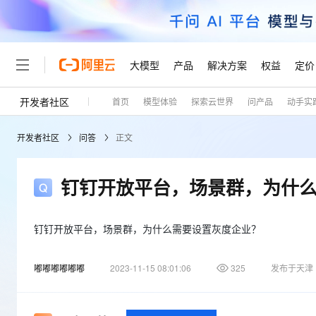
大模型
产品
解决方案
权益
定价
开发者社区
首页
模型体验
探索云世界
问产品
动手实
大模型
产品
解决方案
权益
定价
云市场
伙伴
服务
了解阿里云
精选产品
精选解决方案
普惠上云
产品定价
精选商城
成为销售伙伴
售前咨询
为什么选择阿里云
千问AI平台
开发者社区
问答
正文
了解云产品的定价详情
大模型服务平台百炼
千问办公，解锁你的工作
普惠上云 官方力荐
分销伙伴
在线服务
网站建设
什么是云计算
大
大模型服务与应用平台
企业级Agent产品，直接
云服务器38元/年起，超
咨询伙伴
多端小程序
技术领先
钉钉开放平台，场景群，为什
云上成本管理
售后服务
轻量应用服务器
Agency Agents：拥
官方推荐返现计划
大模型
精选产品
精选解决方案
Salesforce 国际版订阅
稳定可靠
管理和优化成本
推荐新用户得奖励，单订单
销售伙伴合作计划
自助服务
友盟天域
安全合规
人工智能与机器学习
AI
钉钉开放平台，场景群，为什么需要设置灰度企业？
文本生成
云数据库 RDS
HappyHorse 打造一
云工开物
无影生态合作计划
在线服务
观测云
分析师报告
高校专属算力普惠，学生认
计算
互联网应用开发
Qwen3.8-Max
嘟嘟嘟嘟嘟嘟
2023-11-15 08:01:06
325
发布于天津
HOT
Salesforce On Alibaba C
工单服务
Tuya 物联网平台阿里云
研究报告与白皮书
人工智能平台 PAI
快速拥有专属 OpenClaw
大模
Consulting Partner 合
大数据
容器
智能体时代全能旗舰模型
免费试用
短信专区
一站式AI开发、训练和推
蓝凌 OA
AI 大模型销售与服务生
现代化应用