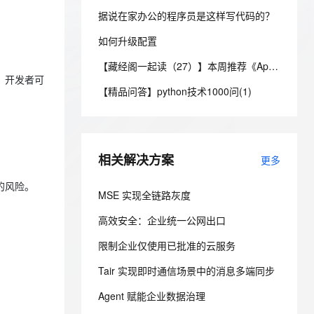
安全
我要投诉
e-1.1-I2V
Cosyvoice-V3-Flash
PolarDB
上云场景组合购
Milvus 弹性伸缩功能新增节
伴
据说在家办公的程序员是这样写代码的？
漫剧创作，剧本、分镜、视频高效生成
100%兼容MySQL、PostgreSQL，兼容Oracle，支持集中和分布式
覆盖90%+业务场景，专享组合折扣价
点支持范围
畅自然，细节丰富
高表现力语音合成大模型，语音克隆听感自然
VPN
如何升级配置
ernetes 版 ACK
云聚AI 严选权益
AI 原生数据库服务发布
SSL 证书
2V
Fun-ASR
【藏经阁一起读（27）】本周推荐《Apache Flink案例集（2022版）》，你有哪些心得？
，一键激活高效办公新体验
理容器应用的 K8s 服务
精选AI产品，从模型到应用全链提效
Agent 数据网关
文戏情感细腻自然，动作戏激烈拳拳到肉，实现更强表演能力
支持中英文自由切换，具备更强的噪声鲁棒性
，开发者可
堡垒机
【精品问答】python技术1000问(1)
AI 用量加速计划
云原生数据库 PolarDB
防火墙
、识别商机，让客服更高效、服务更出色。
新老同享，达量后返
Agentic Database 发布
主机安全
应用
相关解决方案
更多
千问办公
NEW
AI 应用及服务市场
的智能体编程平台
一站式AI生产力平台
的风险。
MSE 实现全链路灰度
AI 应用
伶鹊
高效安全：企业统一公网出口
企业级人与Agent协作平台，接入和调度多个数字员工
智能客服平台，对话机器人、对话分析、智能外呼
大模型
限制企业仅使用已批准的云服务
大模型服务平台百炼 - 全妙
自然语言处理
应用创作平台
多模态内容创作工具，已接入 DeepSeek
Tair 实现即时通信场景中的消息多端同步
数据标注
Agent 赋能企业数据治理
机器学习