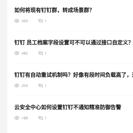
如何将现有钉钉群，转成场景群？
493
1
钉钉 员工档案字段设置可不可以通过接口自定义
480
1
钉钉有自动重试机制吗？好像有段时间负载高了，
204
1
云安全中心如何设置钉钉不通知精准防御告警
188
1