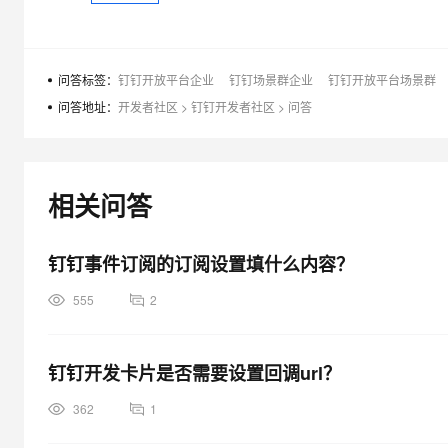
问答标签：
钉钉开放平台企业
钉钉场景群企业
钉钉开放平台场景群
问答地址：
开发者社区
>
钉钉开发者社区
>
问答
相关问答
钉钉事件订阅的订阅设置填什么内容？
555
2
钉钉开发卡片是否需要设置回调url？
362
1