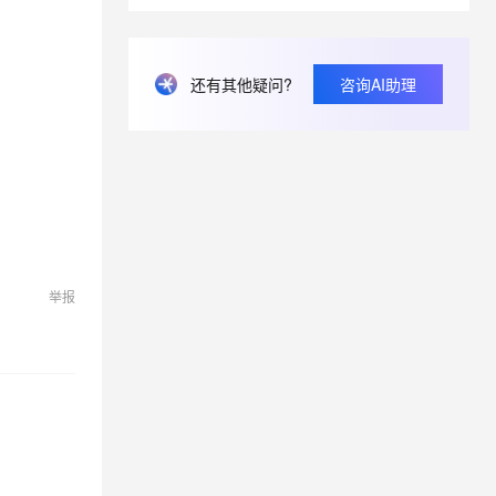
息提取
与 AI 智能体进行实时音视频通话
还有其他疑问?
咨询AI助理
从文本、图片、视频中提取结构化的属性信息
构建支持视频理解的 AI 音视频实时通话应用
t.diy 一步搞定创意建站
构建大模型应用的安全防护体系
通过自然语言交互简化开发流程,全栈开发支持
通过阿里云安全产品对 AI 应用进行安全防护
举报